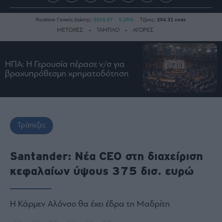
Realtime Γενικός Δείκτης:
2615.07
0.25%
Τζίρος:
204.31 εκατ.
ΜΕΤΟΧΕΣ
ΤΑΜΠΛΟ
ΑΓΟΡΕΣ
ΗΠΑ: Η Γερουσία πέρασε ν/σ για
Ειδήσεις
βραχυπρόθεσμη χρηματοδότηση
Οικονομία
Business
Τράπεζες
Ναυτιλία
Τράπεζες
Real
Estate
Santander: Νέα CEO στη διαχείριση
Ενέργεια
κεφαλαίων ύψους 375 δισ. ευρώ
Πολιτική
Πολιτισμός
Η Κάρμεν Αλόνσο θα έχει έδρα τη Μαδρίτη
Κοινωνία
Law