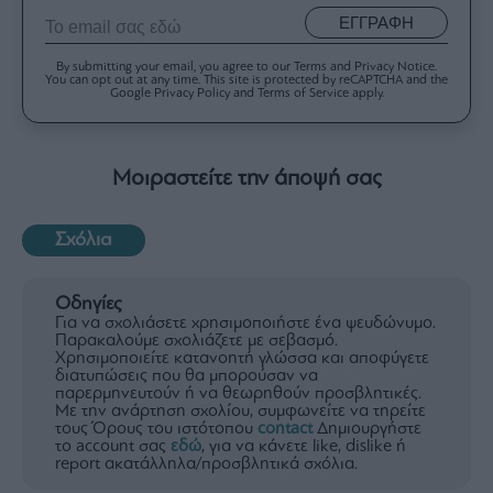
ΕΓΓΡΑΦΗ
By submitting your email, you agree to our Terms and Privacy Notice.
You can opt out at any time. This site is protected by reCAPTCHA and the
Google Privacy Policy and Terms of Service apply.
Μοιραστείτε την άποψή σας
Σχόλια
Οδηγίες
Για να σχολιάσετε χρησιμοποιήστε ένα ψευδώνυμο.
Παρακαλούμε σχολιάζετε με σεβασμό.
Χρησιμοποιείτε κατανοητή γλώσσα και αποφύγετε
διατυπώσεις που θα μπορούσαν να
παρερμηνευτούν ή να θεωρηθούν προσβλητικές.
Με την ανάρτηση σχολίου, συμφωνείτε να τηρείτε
τους Όρους του ιστότοπου
contact
Δημιουργήστε
το account σας
εδώ
, για να κάνετε like, dislike ή
report ακατάλληλα/προσβλητικά σχόλια.