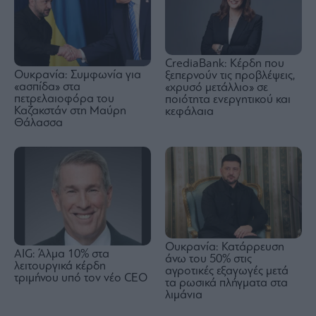
CrediaBank: Κέρδη που
Ουκρανία: Συμφωνία για
ξεπερνούν τις προβλέψεις,
«ασπίδα» στα
«χρυσό μετάλλιο» σε
πετρελαιοφόρα του
ποιότητα ενεργητικού και
Καζακστάν στη Μαύρη
κεφάλαια
Θάλασσα
Ουκρανία: Κατάρρευση
AIG: Άλμα 10% στα
άνω του 50% στις
λειτουργικά κέρδη
αγροτικές εξαγωγές μετά
τριμήνου υπό τον νέο CEO
τα ρωσικά πλήγματα στα
λιμάνια