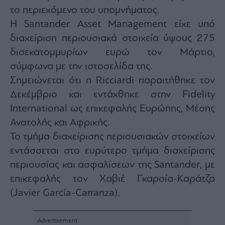
Monocle
το περιεχόμενο του υπομνήματος.
Media
Lab
Η Santander Asset Management είχε υπό
διαχείριση περιουσιακά στοιχεία ύψους 275
δισεκατομμυρίων ευρώ τον Μάρτιο,
Mononews100
σύμφωνα με την ιστοσελίδα της.
Σημειώνεται ότι η Ricciardi παραιτήθηκε τον
Δεκέμβριο και εντάχθηκε στην Fidelity
International ως επικεφαλής Ευρώπης, Μέσης
Εγγραφείτε
στο
Ανατολής και Αφρικής.
Newsletter
Το τμήμα διαχείρισης περιουσιακών στοιχείων
του
mononews.gr
εντάσσεται στο ευρύτερο τμήμα διαχείρισης
περιουσίας και ασφαλίσεων της Santander, με
επικεφαλής τον Χαβιέ Γκαρσία-Καράτζα
(Javier García-Carranza).
By
submitting
your
email,
you