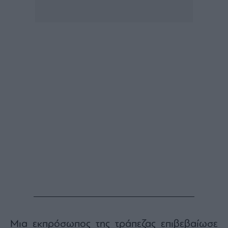
Buy-
Hold-
Sell
The
Value
Investor
Crypto
Χρηματιστηριακές
Ανακοινώσεις
Creative
Content
Branded
Content
Reports
&
Branded
Content
Calendar
Μια εκπρόσωπος της τράπεζας επιβεβαίωσε