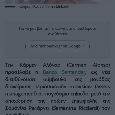
Rumors
Κάρμεν Αλόνσο (Πηγή: Linkedin)
ESG
Today
Mononews2030
Για να μας βλέπεις πιο συχνά στα αποτελέσματα
Άρθρα
αναζήτησης
Συνεντεύξεις
Add mononews.gr on Google
Tην Κάρμεν Αλόνσο (Carmen Alonso)
Les
προσέλαβε η
Banco Santander
, ως νέα
Bons
διευθύνουσα σύμβουλο της μονάδας
Vivants
διαχείρισης περιουσιακών στοιχείων (assets
Auto
management) σε παγκόσμιο επίπεδο, μετά την
Life
&
αποχώρηση της πρώην επικεφαλής της
Style
Σαμάνθα Ρικιάρντι (Samantha Ricciardi) τον
Υγεία