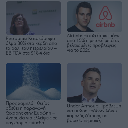
Airbnb: Εκτοξεύτηκε πάνω
Petrobras: Kατακόρυφο
από 15% η μετοχή μετά τις
άλμα 80% στα κέρδη από
βελτιωμένες προβλέψεις
το ράλι του πετρελαίου –
για το 2026
EBITDA στα $18,4 δισ.
Προς χαμηλό 10ετίας
Under Armour: Πρόβλεψη
οδεύει η παραγωγή
για πτώση εσόδων λόγω
ζάχαρης στην Ευρώπη –
χαμηλής ζήτησης σε
Ανησυχία για ελλείψεις σε
βασικές περιοχές
παγκόσμιο επίπεδο