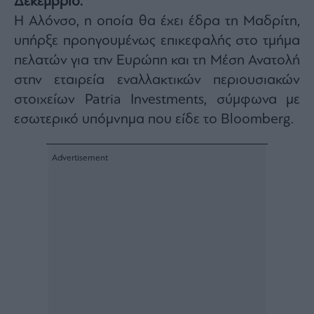
Δεκέμβριο.
Architecture
Η Αλόνσο, η οποία θα έχει έδρα τη Μαδρίτη,
&
υπήρξε προηγουμένως επικεφαλής στο τμήμα
Design
πελατών για την Ευρώπη και τη Μέση Ανατολή
Fashion
&
στην εταιρεία εναλλακτικών περιουσιακών
Art
στοιχείων Patria Investments, σύμφωνα με
Watches
εσωτερικό υπόμνημα που είδε το Bloomberg.
Yachts
Table
For
Two
Μετοχές
Αγορές
Trader's
book