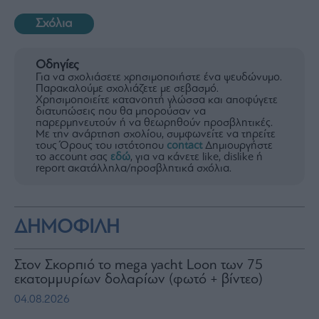
Σχόλια
Οδηγίες
Για να σχολιάσετε χρησιμοποιήστε ένα ψευδώνυμο.
Παρακαλούμε σχολιάζετε με σεβασμό.
Χρησιμοποιείτε κατανοητή γλώσσα και αποφύγετε
διατυπώσεις που θα μπορούσαν να
παρερμηνευτούν ή να θεωρηθούν προσβλητικές.
Με την ανάρτηση σχολίου, συμφωνείτε να τηρείτε
τους Όρους του ιστότοπου
contact
Δημιουργήστε
το account σας
εδώ
, για να κάνετε like, dislike ή
report ακατάλληλα/προσβλητικά σχόλια.
ΔΗΜΟΦΙΛΗ
Στον Σκορπιό το mega yacht Loon των 75
εκατομμυρίων δολαρίων (φωτό + βίντεο)
04.08.2026