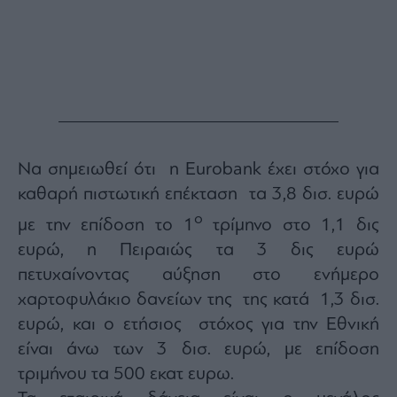
Monocle
Media
Lab
Mononews100
Να σημειωθεί ότι η Eurobank έχει στόχο για
Εγγραφείτε
καθαρή πιστωτική επέκταση τα 3,8 δισ. ευρώ
στο
ο
με την επίδοση το 1
τρίμηνο στο 1,1 δις
Newsletter
του
ευρώ, η Πειραιώς τα 3 δις ευρώ
mononews.gr
πετυχαίνοντας αύξηση στο ενήμερο
χαρτοφυλάκιο δανείων της της κατά 1,3 δισ.
ευρώ, και ο ετήσιος στόχος για την Εθνική
είναι άνω των 3 δισ. ευρώ, με επίδοση
By
submitting
τριμήνου τα 500 εκατ ευρω.
your
email,
you