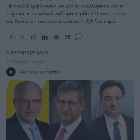
Πειραιώς) εμφάνισαν ισχυρά αποτελέσματα στο α’
Bloomberg
τρίμηνο με συνολικά καθαρά κέρδη 956 εκατ. ευρώ
Financial
και δυναμική πιστωτική επέκταση 2,9 δισ. ευρώ
Times
Έφη Καραγεώργου
The
Wiseman
11.05.2026 | 00:00
Room
Ακούστε το άρθρο
301
My
Story
Media
Winners
&
Losers
Επι-
θετικά