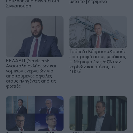
πούλησε δύο ακίνητα στη
μετά το β’ τρίμηνο
Σιγκαπούρη
Τράπεζα Κύπρου: «Χρυσή»
επιστροφή στους μετόχους
ΕΕΔΑΔΠ (Servicers):
– Μέρισμα έως 90% των
Αναστολή οχλήσεων και
κερδών και στόχος το
νομικών ενεργειών για
100%
απαιτούμενες οφειλές
στους πληγέντες από τις
φωτιές