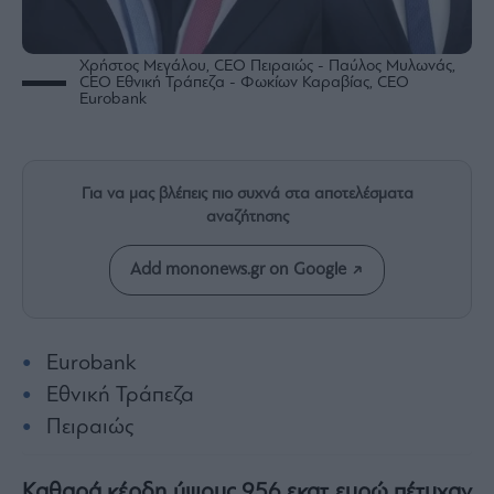
Rumors
ESG
Today
Χρήστος Μεγάλου, CEO Πειραιώς - Παύλος Μυλωνάς,
CEO Εθνική Τράπεζα - Φωκίων Καραβίας, CEO
Mononews2030
Eurobank
Άρθρα
Συνεντεύξεις
Για να μας βλέπεις πιο συχνά στα αποτελέσματα
αναζήτησης
Add mononews.gr on Google
Les
Bons
Vivants
Eurobank
Auto
Εθνική Τράπεζα
Life
Πειραιώς
&
Style
Υγεία
Καθαρά κέρδη ύψους 956 εκατ ευρώ πέτυχαν