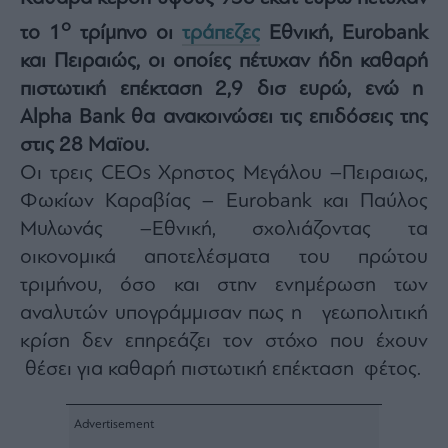
Architecture
ο
το 1
τρίμηνο οι
τράπεζες
Εθνική, Eurobank
&
Design
και Πειραιώς, οι οποίες πέτυχαν ήδη καθαρή
πιστωτική επέκταση 2,9 δισ ευρώ, ενώ η
Fashion
&
Alpha Bank θα ανακοινώσει τις επιδόσεις της
Art
στις 28 Μαϊου.
Watches
Οι τρεις CEOs Χρηστος Μεγάλου –Πειραιως,
Yachts
Φωκίων Καραβίας – Eurobank και Παύλος
Table
Μυλωνάς –Εθνική, σχολιάζοντας τα
For
Two
οικονομικά αποτελέσματα του πρώτου
τριμήνου, όσο και στην ενημέρωση των
αναλυτών υπογράμμισαν πως η γεωπολιτική
κρίση δεν επηρεάζει τον στόχο που έχουν
Μετοχές
θέσει για καθαρή πιστωτική επέκταση φέτος.
Αγορές
Trader's
book