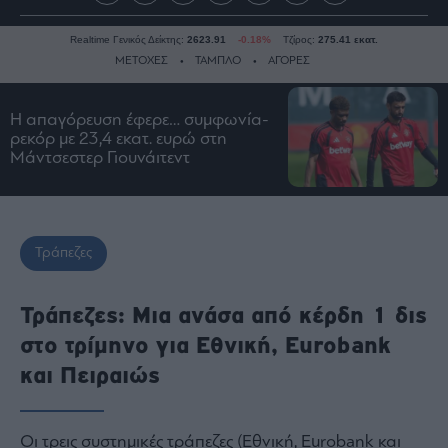
Realtime Γενικός Δείκτης:
2623.91
-0.18%
Τζίρος:
275.41 εκατ.
ΜΕΤΟΧΕΣ
ΤΑΜΠΛΟ
ΑΓΟΡΕΣ
Η απαγόρευση έφερε… συμφωνία-
Ειδήσεις
ρεκόρ με 23,4 εκατ. ευρώ στη
Μάντσεστερ Γιουνάιτεντ
Οικονομία
Business
Τράπεζες
Ναυτιλία
Τράπεζες
Real
Estate
Τράπεζες: Μια ανάσα από κέρδη 1 δις
Ενέργεια
στο τρίμηνο για Εθνική, Eurobank
Πολιτική
και Πειραιώς
Πολιτισμός
Κοινωνία
Οι τρεις συστημικές τράπεζες (Εθνική, Eurobank και
Law