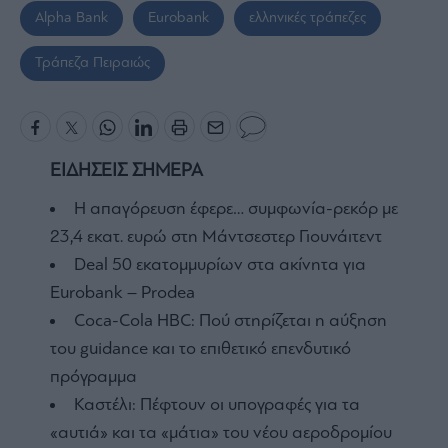
Alpha Bank
Eurobank
ελληνικές τράπεζες
Τράπεζα Πειραιώς
ΕΙΔΗΣΕΙΣ ΣΗΜΕΡΑ
Η απαγόρευση έφερε… συμφωνία-ρεκόρ με
23,4 εκατ. ευρώ στη Μάντσεστερ Γιουνάιτεντ
Deal 50 εκατομμυρίων στα ακίνητα για
Eurobank – Prodea
Coca-Cola HBC: Πού στηρίζεται η αύξηση
του guidance και το επιθετικό επενδυτικό
πρόγραμμα
Καστέλι: Πέφτουν οι υπογραφές για τα
«αυτιά» και τα «μάτια» του νέου αεροδρομίου