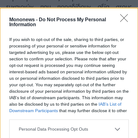
ευκαιριών που προσδίδουν αξία στους
μετόχους, και η ισχυρή δημιουργία
Mononews -
Do Not Process My Personal
κεφαλαίου αποτελεί εφαλτήριο για οργανική
Information
ανάπτυξη και υψηλές αποδόσεις στους
If you wish to opt-out of the sale, sharing to third parties, or
μετόχους μας την περίοδο 2026-28
processing of your personal or sensitive information for
Η τράπεζα προβλέπει ότι η καθαρή πιστωτική
targeted advertising by us, please use the below opt-out
επέκταση θα ξεπεράσει τα 3 δισ. ευρώ το
section to confirm your selection. Please note that after your
opt-out request is processed you may continue seeing
2026, με μεγάλο πρωταγωνιστή τα
interest-based ads based on personal information utilized by
επιχειρηματικά δάνεια, ενώ ανοδικα κινούνται
us or personal information disclosed to third parties prior to
και τα στεγαστικά δάνεια, όπως και τα δάνεια
your opt-out. You may separately opt-out of the further
disclosure of your personal information by third parties on the
λιανικής.
IAB’s list of downstream participants. This information may
also be disclosed by us to third parties on the
IAB’s List of
Downstream Participants
that may further disclose it to other
third parties.
Personal Data Processing Opt Outs