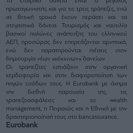
Τα εταιρικά δάνεια είναι ο μεγάλος
agree
to
πρωταγωνιστής και για τις τρεις τράπεζες, ενώ
our
Terms
σε θετική τροχιά έχουν περάσει και τα
and
Privacy
στεγαστικά δάνεια. Τουρισμός και ναυτιλία
Notice.
You
can
βασικοί πυλώνες ανάπτυξης του ελληνικού
opt
out
ΑΕΠ, προσώρας δεν επηρεάζονται αρνητικά,
at
any
ενώ δεν παρατηρούνται πιέσεις στην
time.
This
site
δημιουργία νέων «κόκκινων» δανείων.
is
protected
Οι τραπεζίτες εστιάζουν στην οργανική
by
reCAPTCHA
κερδοφορία και στην διαφοροποίηση των
and
the
Google
πηγών εσόδων τους. Η Eurobank με όχημα
Privacy
Policy
την διεθνή παρουσία της, τις
and
Terms
τραπεζοασφάλειες και το wealth
of
Service
apply.
management, η Πειραιώς και η Εθνική με την
δραστηριοποίησή τους στο bancassurance.
ότητα
Eurobank
ι
ίες