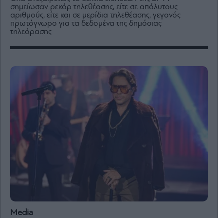
Media
σημείωσαν ρεκόρ τηλεθέασης, είτε σε απόλυτους
αριθμούς, είτε και σε μερίδια τηλεθέασης, γεγονός
Winners
πρωτόγνωρο για τα δεδομένα της δημόσιας
&
τηλεόρασης
Losers
Επι-
θετικά
Rumors
ESG
Today
Mononews2030
Άρθρα
Συνεντεύξεις
Les
Media
Bons