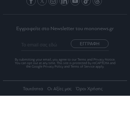
Εγγραφείτε στο Newsletter του mononews.gr
ΕΓΓΡΑΦΗ
By submitting your email, you agree to our Terms and Privacy Notice.
You can opt out at any time. This site is protected by reCAPTCHA and
the Google Privacy Policy and Terms of Service apply.
Ταυτότητα
Οι Αξίες μας
Όροι Χρήσης
Αριθμός Πιστοποίησης Μ.Η.Τ.242012