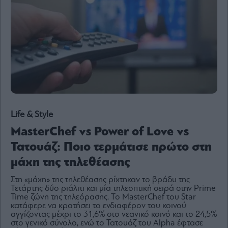
Content
Reports
&
Branded
Content
Calendar
Monocle
Media
Lab
Life & Style
MasterChef vs Power of Love vs
Mononews100
Τατουάζ: Ποιο τερμάτισε πρώτο στη
μάχη της τηλεθέασης
Στη «μάχη» της τηλεθέασης ρίχτηκαν το βράδυ της
Εγγραφείτε
Τετάρτης δύο ριάλιτι και μία τηλεοπτική σειρά στην Prime
στο
Time ζώνη της τηλεόρασης. Το MasterChef του Star
Newsletter
κατάφερε να κρατήσει το ενδιαφέρον του κοινού
του
αγγίζοντας μέχρι το 31,6% στο νεανικό κοινό και το 24,5%
mononews.gr
στο γενικό σύνολο, ενώ το Τατουάζ του Alpha έφτασε