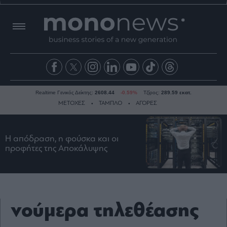
Realtime Γενικός Δείκτης:
2608.44
-0.59%
Τζίρος:
289.59 εκατ.
ΜΕΤΟΧΕΣ
ΤΑΜΠΛΟ
ΑΓΟΡΕΣ
Η απόδραση, η φούσκα και οι
Ειδήσεις
προφήτες της Αποκάλυψης
Οικονομία
Business
Τράπεζες
Ναυτιλία
νούμερα τηλεθέασης
Real
Estate