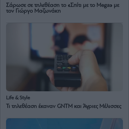
Vivants
Σάρωσε σε τηλεθέαση το «Σπίτι με το Mega» με
τον Γιώργο Μαζωνάκη
Auto
Life
&
Style
Υγεία
Architecture
&
Design
Fashion
&
Art
Watches
Yachts
Life & Style
Table
Τι τηλεθέαση έκαναν GNTM και Άγριες Μέλισσες
For
Two