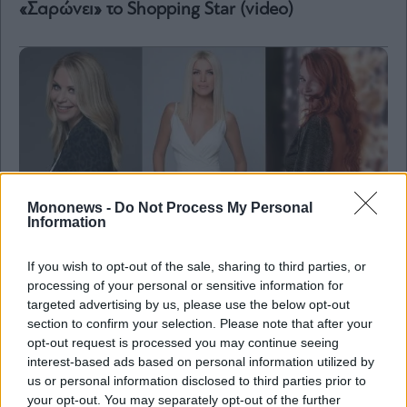
«Σαρώνει» το Shopping Star (video)
Mononews -
Do Not Process My Personal
Information
If you wish to opt-out of the sale, sharing to third parties, or
Life & Style
processing of your personal or sensitive information for
targeted advertising by us, please use the below opt-out
Open TV: Να γιατί η Στάη, η Καινούργιου, η
section to confirm your selection. Please note that after your
Χρηστίδου και οι σειρές δεν αφορούν το κοινό
opt-out request is processed you may continue seeing
interest-based ads based on personal information utilized by
us or personal information disclosed to third parties prior to
your opt-out. You may separately opt-out of the further