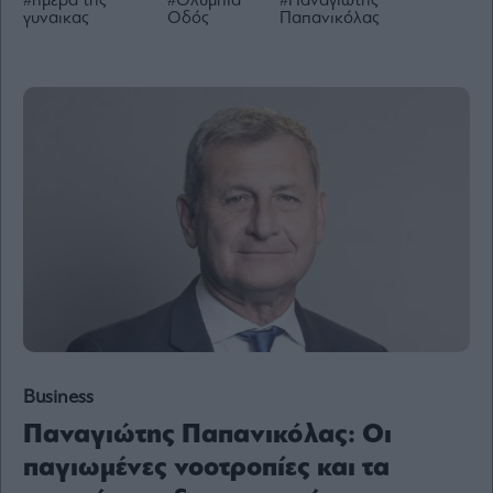
#ημερα της
#Ολυμπία
#Παναγιώτης
γυναικας
Οδός
Παπανικόλας
Ενέργεια
Πολιτική
Πολιτισμός
Κοινωνία
Law
Bloomberg
Financial
Times
The
Wiseman
Business
Room
301
Παναγιώτης Παπανικόλας: Οι
My
παγιωμένες νοοτροπίες και τα
Story