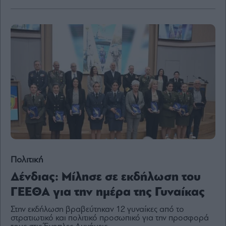
Content
Reports
&
Branded
Content
Calendar
Monocle
Media
Lab
Mononews100
Πολιτική
Δένδιας: Μίλησε σε εκδήλωση του
Εγγραφείτε
στο
ΓΕΕΘΑ για την ημέρα της Γυναίκας
Newsletter
του
Στην εκδήλωση βραβεύτηκαν 12 γυναίκες από το
στρατιωτικό και πολιτικό προσωπικό για την προσφορά
mononews.gr