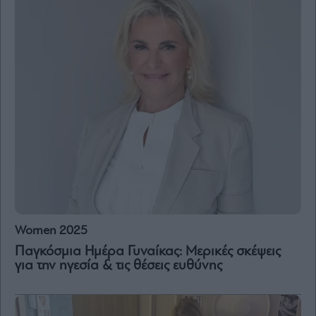
and
Terms
of
Service
apply.
ότητα
ι
ίες
ας
οι
ήσης
4
news.gr
ghts
rved
Women 2025
Παγκόσμια Ημέρα Γυναίκας: Μερικές σκέψεις
για την ηγεσία & τις θέσεις ευθύνης