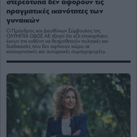
στερεότυπα δεν αφορούν τις
Media
πραγματικές ικανότητες των
Winners
&
γυναικών
Losers
Ο Πρόεδρος και Διευθύνων Σύμβουλος της
Επι-
ΟΛΥΜΠΙΑ ΟΔΟΣ ΑΕ εξηγεί ότι «Οι επιχειρήσεις
θετικά
έχουν την ευθύνη να θεσμοθετούν πολιτικές και
διαδικασίες που δεν αφήνουν χώρο σε
Rumors
καταχρηστικές και αυταρχικές συμπεριφορές».
ESG
Today
Mononews2030
Άρθρα
Συνεντεύξεις
Les
Bons