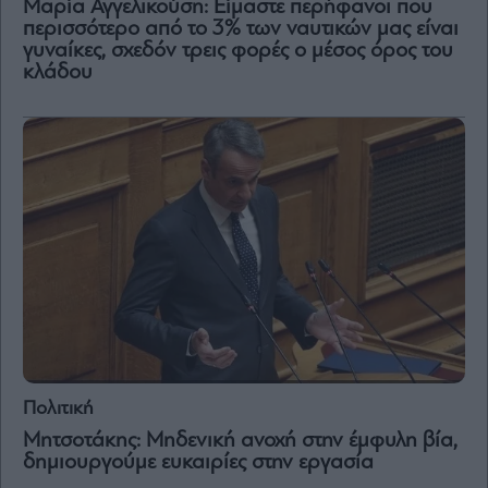
Μαρία Αγγελικούση: Είμαστε περήφανοι που
περισσότερο από το 3% των ναυτικών μας είναι
Μετοχές
γυναίκες, σχεδόν τρεις φορές ο μέσος όρος του
κλάδου
Αγορές
Trader's
book
Buy-
Hold-
Sell
The
Value
Investor
Crypto
Χρηματιστηριακές
Ανακοινώσεις
Πολιτική
Creative
Μητσοτάκης: Μηδενική ανοχή στην έμφυλη βία,
Content
δημιουργούμε ευκαιρίες στην εργασία
Branded