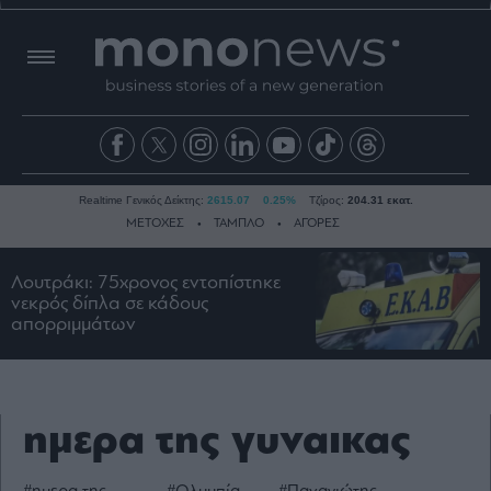
Realtime Γενικός Δείκτης:
2615.07
0.25%
Τζίρος:
204.31 εκατ.
ΜΕΤΟΧΕΣ
ΤΑΜΠΛΟ
ΑΓΟΡΕΣ
Λουτράκι: 75χρονος εντοπίστηκε
Ειδήσεις
νεκρός δίπλα σε κάδους
απορριμμάτων
Οικονομία
Business
Τράπεζες
ημερα της γυναικας
Ναυτιλία
Real
Estate