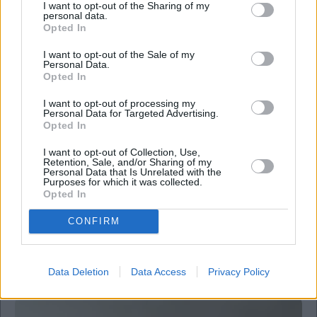
I want to opt-out of the Sharing of my
personal data.
Το ΝΑΤ γιόρτασε την Ημέρα της Γυναίκας με μια
Opted In
ξεχωριστή εκδήλωση «Η Γυναίκα στη Ναυτιλία»
I want to opt-out of the Sale of my
Personal Data.
Opted In
I want to opt-out of processing my
Personal Data for Targeted Advertising.
Opted In
I want to opt-out of Collection, Use,
Retention, Sale, and/or Sharing of my
Personal Data that Is Unrelated with the
Purposes for which it was collected.
Opted In
Business
CONFIRM
Howden Hellas: Γιορτάζοντας τη Γυναικεία
Δύναμη με Πρωταγωνίστριες τις Παίκτριες του
ΠΑΣ Γιάννινα
Data Deletion
Data Access
Privacy Policy