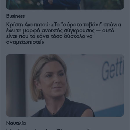
Vivants
Auto
Business
Life
Κρίστη Αγαπητού: «Το “αόρατο ταβάνι” σπάνια
&
έχει τη μορφή ανοιχτής σύγκρουσης — αυτό
Style
είναι που το κάνει τόσο δύσκολο να
Υγεία
αντιμετωπιστεί»
Architecture
&
Design
Fashion
&
Art
Watches
Yachts
Table
For
Two
Ναυτιλία