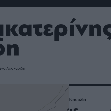
ου
r
ικατερίνη
ail,
s and
n opt
δη
te is
CHA
acy
rvice
ένα Λασκαρίδη
Ναυτιλία