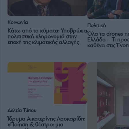
Κοινωνία
Πολιτική
Κάτω από τα κύματα: Υποβρύχια
Όλα τα drones πο
πολιτιστική κληρονομιά στην
Ελλάδα – Τι προ
εποχή της κλιματικής αλλαγής
καθένα στις Ένοπ
Δελτία Τύπου
Ίδρυμα Αικατερίνης Λασκαρίδη:
«Ποίηση & θέατρο: μια