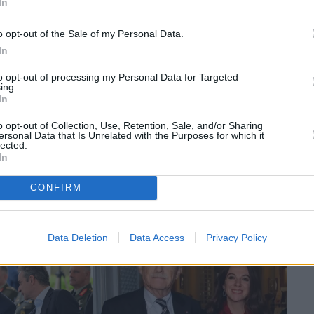
In
o opt-out of the Sale of my Personal Data.
In
to opt-out of processing my Personal Data for Targeted
ing.
In
Ναυτιλία
o opt-out of Collection, Use, Retention, Sale, and/or Sharing
ersonal Data that Is Unrelated with the Purposes for which it
ης: Νέα δωρεά
Marco Med Forum 2025: Το
lected.
υρώ στο Ναυτικό
In
μέλλον των λιμανιών είναι
νών
πράσινο, έξυπνο και
συνδεδεμένο με Τεχνητή
CONFIRM
Νοημοσύνη
Data Deletion
Data Access
Privacy Policy