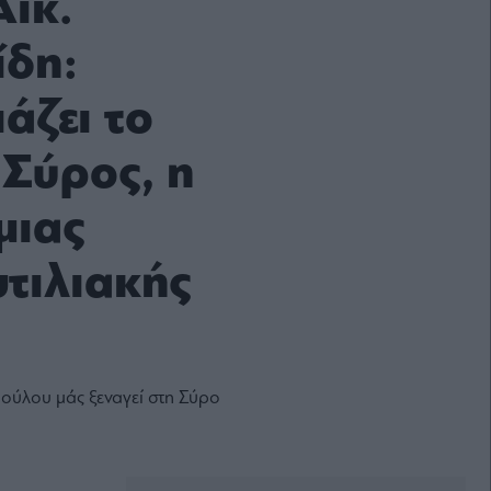
Αικ.
δη:
άζει το
 Σύρος, η
μιας
υτιλιακής
πούλου μάς ξεναγεί στη Σύρο