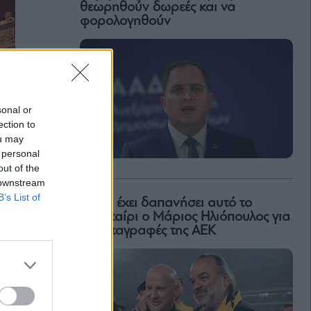
θεωρηθούν δωρεές και να
φορολογηθούν
sonal or
ection to
ou may
 personal
out of the
 downstream
B’s List of
Πόσα έχει δαπανήσει αυτό το
καλοκαίρι ο Μάριος Ηλιόπουλος για
τις μεταγραφές της ΑΕΚ