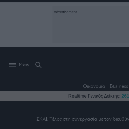
Ειδήσεις
Creative Conte
Οικονομία
The
Μετοχές
Branded Conten
Wiseman
Les
Business
Αγορές
Reports &
Bons
Room
Branded Conten
Vivants
301
Calendar
Τράπεζες
Trader's
book
Auto
My
Monocle Media
Menu
Ναυτιλία
Story
Lab
Buy-
Life
Hold-
Real
&
Media
Sell
Estate
Style
Οικονομία
Business
Winners
The
Ενέργεια
Realtime Γενικός Δείκτης:
261
Υγεία
Mononews100
&
Value
Losers
Investor
Πολιτική
Architecture
&
Επι-
Crypto
Design
ΣΚΑΪ: Τέλος στη συνεργασία με τον διευ
Πολιτισμός
θετικά
Χρηματιστηριακές
Εγγραφείτε σ