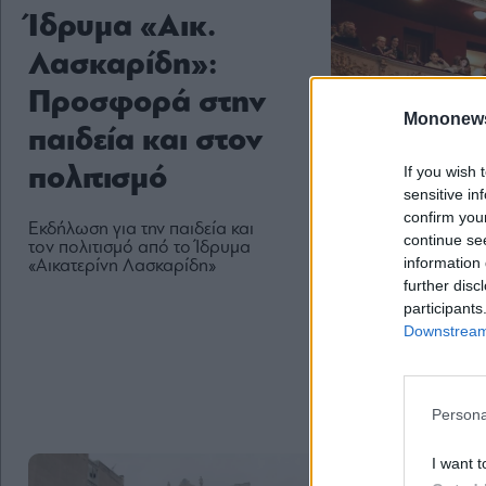
Ίδρυμα «Αικ.
Λασκαρίδη»:
Προσφορά στην
Mononew
παιδεία και στον
If you wish 
πολιτισμό
sensitive in
confirm you
Εκδήλωση για την παιδεία και
continue se
τον πολιτισμό από το Ίδρυμα
information 
«Αικατερίνη Λασκαρίδη»
further disc
participants
Downstream 
Persona
I want t