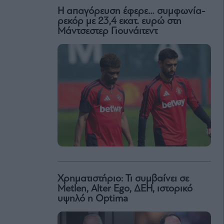
Η απαγόρευση έφερε… συμφωνία-
ρεκόρ με 23,4 εκατ. ευρώ στη
Μάντσεστερ Γιουνάιτεντ
Χρηματιστήριο: Τι συμβαίνει σε
Metlen, Αlter Ego, ΔΕΗ, ιστορικό
υψηλό η Optima