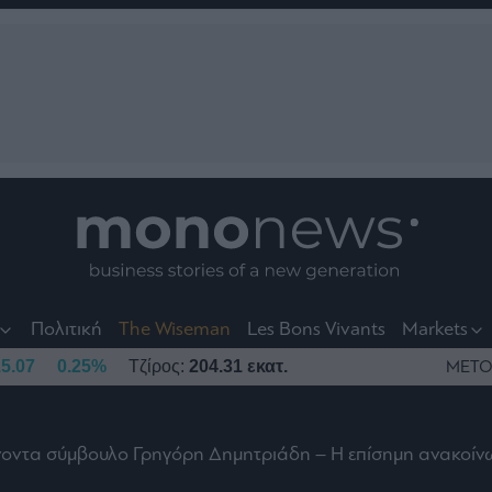
nt
t
t
Πολιτική
The Wiseman
Les Bons Vivants
Markets
5.07
0.25%
Τζίρος:
204.31 εκατ.
ΜΕΤΟ
θύνοντα σύμβουλο Γρηγόρη Δημητριάδη – Η επίσημη ανακοί
το