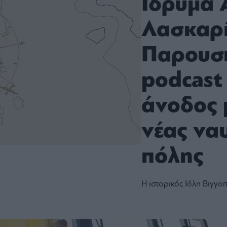
Ίδρυμα 
Λασκαρί
Παρουσι
podcast
άνοδος 
νέας να
πόλης
Η ιστορικός Ιόλη Βιγγο