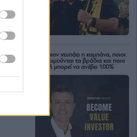
Για ποιον χτυπάει η καμπάνα, ποιοι
δεν κοιμούνται τα βράδια και ποια
μετοχή μπορεί να ανέβει 100%