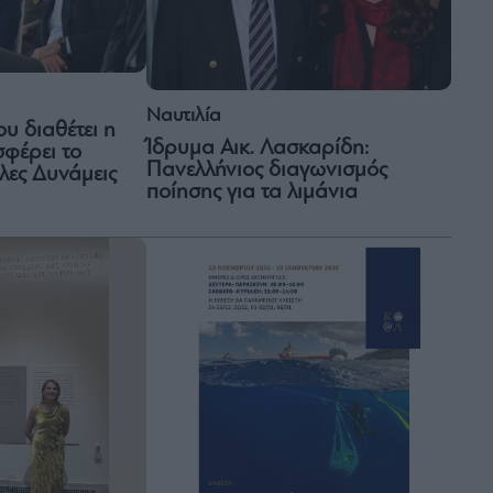
Ναυτιλία
υ διαθέτει η
Ίδρυμα Αικ. Λασκαρίδη:
σφέρει το
Πανελλήνιος διαγωνισμός
λες Δυνάμεις
ποίησης για τα λιμάνια