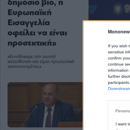
δημόσιο βίο, η
Ευρωπαϊκή
Εισαγγελία
οφείλει να είναι
Mononew
προσεκτική»
If you wish 
sensitive in
«Κινηθήκαμε στη σωστή
confirm you
κατεύθυνση και είμαι προσωπικά
continue se
ικανοποιημένος»
information 
further disc
participants
Downstream 
Persona
I want t