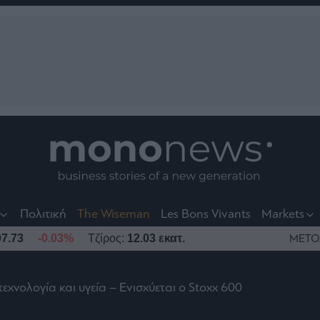
nt
t
t
Πολιτική
The Wiseman
Les Bons Vivants
Markets
7.73
-0.03%
Τζίρος:
12.03 εκατ.
ΜΕΤΟ
χνολογία και υγεία – Ενισχύεται ο Stoxx 600
το