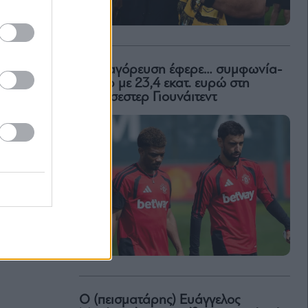
Η απαγόρευση έφερε… συμφωνία-
ρεκόρ με 23,4 εκατ. ευρώ στη
Μάντσεστερ Γιουνάιτεντ
Ο (πεισματάρης) Ευάγγελος