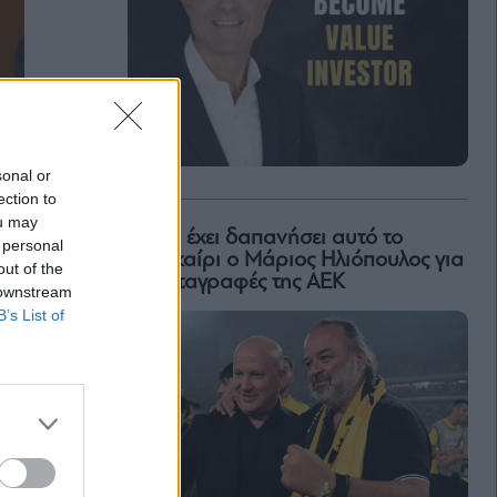
sonal or
ection to
ou may
Πόσα έχει δαπανήσει αυτό το
 personal
καλοκαίρι ο Μάριος Ηλιόπουλος για
out of the
τις μεταγραφές της ΑΕΚ
 downstream
B’s List of