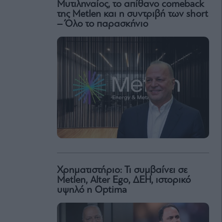
Μυτιληναίος, το απίθανο comeback
της Μetlen και η συντριβή των short
– Όλο το παρασκήνιο
Χρηματιστήριο: Τι συμβαίνει σε
Metlen, Αlter Ego, ΔΕΗ, ιστορικό
υψηλό η Optima