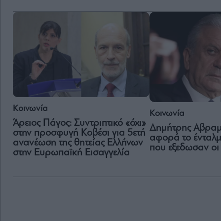
Κοινωνία
Κοινωνία
Άρειος Πάγος: Συντριπτικό «όχι»
Δημήτρης Αβραμό
στην προσφυγή Κοβέσι για 5ετή
αφορά το ένταλ
ανανέωση της θητείας Ελλήνων
που εξεδωσαν οι 
στην Ευρωπαϊκή Εισαγγελία