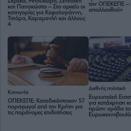
Σκρέκα, Μπουκώρο, Σενετάκη
τον ΟΠΕΚΕΠΕ – 
και Παπακώστα – Στο αρχείο οι
απαλλαχθούν
κατηγορίες για Κεφαλογιάννη,
Τσιάρα, Καραμανλή και άλλους
4
Διεθνής πολιτική
Κοινωνία
Ευρωπαϊκή Εισαγ
ΟΠΕΚΕΠΕ: Καταδικάστηκαν 57
για κατάχρηση κ
παραγωγοί από την Κρήτη για
πρώην ομάδα το
τις παράνομες επιδοτήσεις
Ευρωκοινοβουλί