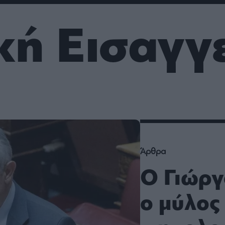
ου
r
ή Εισαγγ
ail,
s and
n opt
te is
CHA
acy
rvice
Άρθρα
Ο Γιώργ
ο μύλος