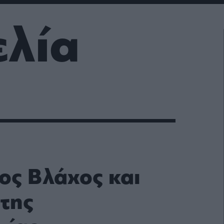
ελία
ος Βλάχος και
 της