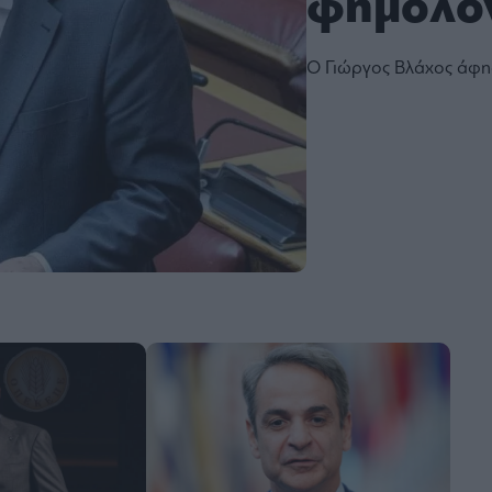
φημολο
Ο Γιώργος Βλάχος άφησ