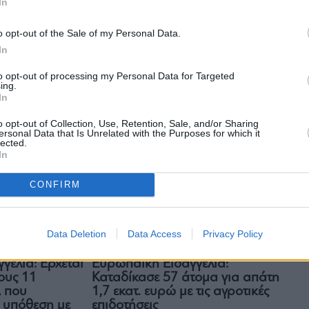
In
Πολιτική
o opt-out of the Sale of my Personal Data.
Σκρέκας: «Ζητώ την άμεση
 ΟΠΕΚΕΠΕ: «Η
In
εκδίκαση της υπόθεσης», είπε
ημαίνει ενοχή,
to opt-out of processing my Personal Data for Targeted
μετά την δίωξη της Ευρωπαϊκής
θεια»
ing.
Εισαγγελίας για τον ΟΠΕΚΕΠΕ
In
o opt-out of Collection, Use, Retention, Sale, and/or Sharing
ersonal Data that Is Unrelated with the Purposes for which it
lected.
In
CONFIRM
Data Deletion
Data Access
Privacy Policy
Κοινωνία
Ευρωπαϊκή Εισαγγελία:
γελία: Έρχεται
Καταδίκασε 57 άτομα για απάτη
ους 11
1,7 εκατ. ευρώ με τις αγροτικές
Δ που
επιδοτήσεις
ν υπόθεση με