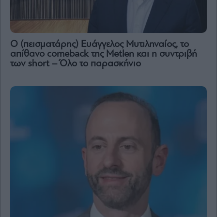
Ο (πεισματάρης) Ευάγγελος Μυτιληναίος, το
απίθανο comeback της Μetlen και η συντριβή
των short – Όλο το παρασκήνιο