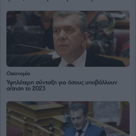
Vivants
Auto
Life
&
Style
Υγεία
Architecture
&
Design
Fashion
Οικονομία
&
Art
Υψηλότερη σύνταξη για όσους υποβάλλουν
αίτηση το 2023
Watches
Yachts
Table
For
Two