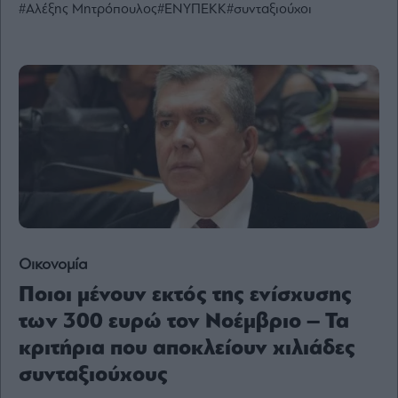
#Αλέξης Μητρόπουλος
#ΕΝΥΠΕΚΚ
#συνταξιούχοι
Ενέργεια
Πολιτική
Πολιτισμός
Κοινωνία
Law
Bloomberg
Financial
Times
Οικονομία
The
Ποιοι μένουν εκτός της ενίσχυσης
Wiseman
των 300 ευρώ τον Νοέμβριο – Τα
Room
301
κριτήρια που αποκλείουν χιλιάδες
My
συνταξιούχους
Story