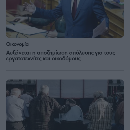
Μετοχές
Αγορές
Trader's
book
Buy-
Οικονομία
Hold-
Αυξάνεται η αποζημίωση απόλυσης για τους
Sell
εργατοτεχνίτες και οικοδόμους
The
Value
Investor
Crypto
Χρηματιστηριακές
Ανακοινώσεις
Creative
Content
Branded