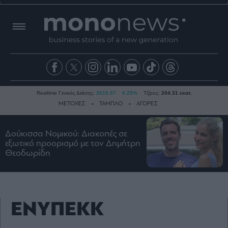
Realtime Γενικός Δείκτης:
2615.07
0.25%
Τζίρος:
204.31 εκατ.
ΜΕΤΟΧΕΣ
ΤΑΜΠΛΟ
ΑΓΟΡΕΣ
Δούκισσα Νομικού: Διακοπές σε
Ειδήσεις
εξωτικό προορισμό με τον Δημήτρη
Θεοδωρίδη
Οικονομία
Business
Τράπεζες
Ναυτιλία
ΕΝΥΠΕΚΚ
Real
Estate