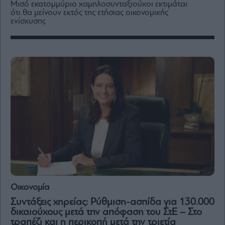
Mισό εκατομμύριο χαμηλοσυνταξιούχοι εκτιμάται
Media
ότι θα μείνουν εκτός της ετήσιας οικονομικής
Winners
ενίσχυσης
&
Losers
Επι-
θετικά
Rumors
ESG
Today
Mononews2030
Άρθρα
Συνεντεύξεις
Οικονομία
Συντάξεις χηρείας: Ρύθμιση-ασπίδα για 130.000
Les
δικαιούχους μετά την απόφαση του ΣτΕ – Στο
Bons
τραπέζι και η περικοπή μετά την τριετία