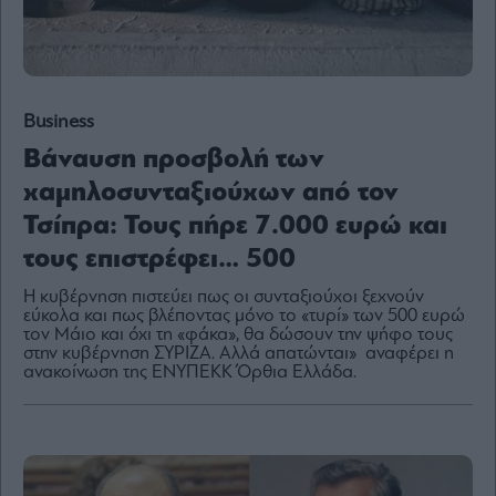
Content
Reports
&
Branded
Content
Business
Calendar
Βάναυση προσβολή των
Monocle
Media
χαμηλοσυνταξιούχων από τον
Lab
Τσίπρα: Τους πήρε 7.000 ευρώ και
τους επιστρέφει… 500
Η κυβέρνηση πιστεύει πως οι συνταξιούχοι ξεχνούν
Mononews100
εύκολα και πως βλέποντας μόνο το «τυρί» των 500 ευρώ
τον Μάιο και όχι τη «φάκα», θα δώσουν την ψήφο τους
στην κυβέρνηση ΣΥΡΙΖΑ. Αλλά απατώνται» αναφέρει η
ανακοίνωση της ΕΝΥΠΕΚΚ Όρθια Ελλάδα.
Εγγραφείτε
στο
Newsletter
του
mononews.gr