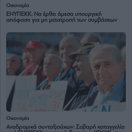
and
Οικονομία
Terms
of
Service
ΕΝΥΠΕΚΚ: Να έρθει άμεσα υπουργική
apply.
απόφαση για μη μετατροπή των συμβάσεων
ότητα
ι
ίες
ας
οι
ήσης
4
news.gr
ghts
rved
Οικονομία
Αναδρομικά συνταξιούχων: Σοβαρή καταγγελία