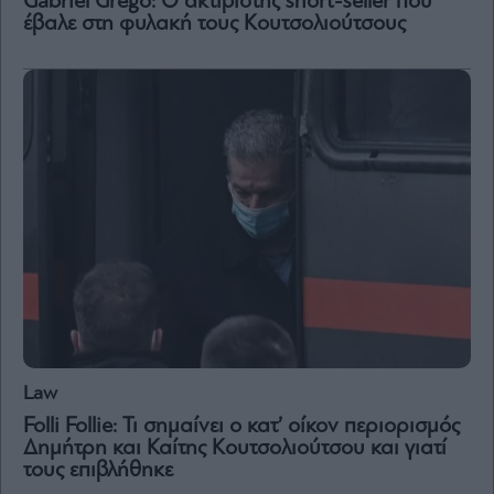
Gabriel Grego: Ο ακτιβιστής short-seller που
έβαλε στη φυλακή τους Κουτσολιούτσους
Law
Folli Follie: Τι σημαίνει ο κατ’ οίκον περιορισμός
Δημήτρη και Καίτης Κουτσολιούτσου και γιατί
τους επιβλήθηκε