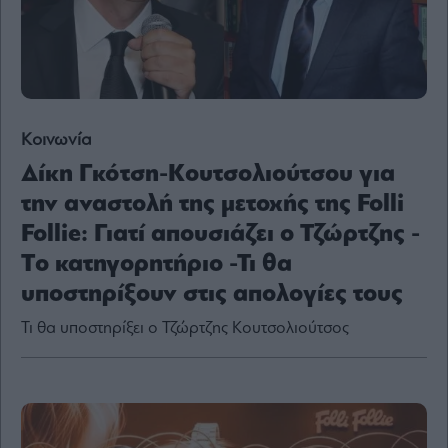
Content
Reports
&
Branded
Content
Calendar
Κοινωνία
Monocle
Media
Δίκη Γκότση-Κουτσολιούτσου για
Lab
την αναστολή της μετοχής της Folli
Follie: Γιατί απουσιάζει ο Τζώρτζης -
Tο κατηγορητήριο -Τι θα
Mononews100
υποστηρίξουν στις απολογίες τους
Τι θα υποστηρίξει ο Τζώρτζης Κουτσολιούτσος
Εγγραφείτε
στο
Newsletter
του
mononews.gr