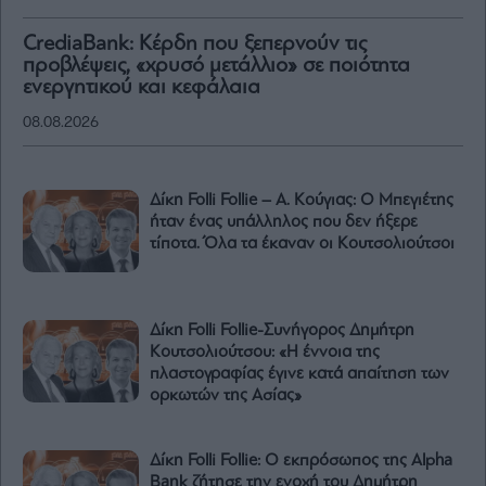
CrediaBank: Κέρδη που ξεπερνούν τις
προβλέψεις, «χρυσό μετάλλιο» σε ποιότητα
ενεργητικού και κεφάλαια
08.08.2026
Δίκη Folli Follie – Α. Κούγιας: Ο Μπεγιέτης
ήταν ένας υπάλληλος που δεν ήξερε
τίποτα. Όλα τα έκαναν οι Κουτσολιούτσοι
Δίκη Folli Follie-Συνήγορος Δημήτρη
Κουτσολιούτσου: «Η έννοια της
πλαστογραφίας έγινε κατά απαίτηση των
ορκωτών της Ασίας»
Δίκη Folli Follie: Ο εκπρόσωπος της Alpha
Bank ζήτησε την ενοχή του Δημήτρη