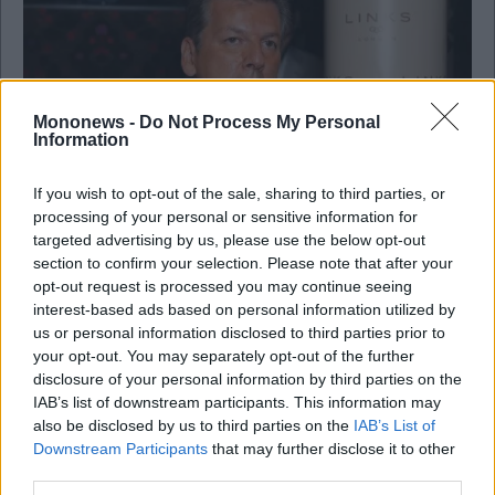
Mononews -
Do Not Process My Personal
Information
If you wish to opt-out of the sale, sharing to third parties, or
processing of your personal or sensitive information for
Κοινωνία
targeted advertising by us, please use the below opt-out
section to confirm your selection. Please note that after your
Δίκη Folli Follie: Στη φυλακή ο Τζώρτζης
opt-out request is processed you may continue seeing
Κουτσολιούτσος – Στο σπίτι τους θα εκτίσουν τις
interest-based ads based on personal information utilized by
ποινές τους ο Δημήτρης και η Καίτη
us or personal information disclosed to third parties prior to
Κουτσολιούτσου
your opt-out. You may separately opt-out of the further
disclosure of your personal information by third parties on the
IAB’s list of downstream participants. This information may
also be disclosed by us to third parties on the
IAB’s List of
Downstream Participants
that may further disclose it to other
third parties.