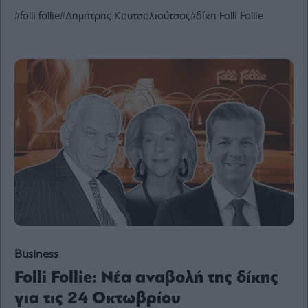
Ενέργεια
#folli follie
#Δημήτρης Κουτσολιούτσος
#δίκη Folli Follie
Πολιτική
Πολιτισμός
Κοινωνία
Law
Bloomberg
Financial
Times
The
Wiseman
Room
Business
301
Folli Follie: Νέα αναβολή της δίκης
My
Story
για τις 24 Οκτωβρίου