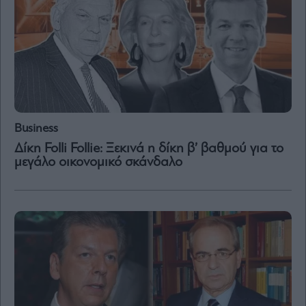
Μετοχές
Αγορές
Trader's
book
Buy-
Hold-
Sell
Business
The
Δίκη Folli Follie: Ξεκινά η δίκη β’ βαθμού για το
Value
μεγάλο οικονομικό σκάνδαλο
Investor
Crypto
Χρηματιστηριακές
Ανακοινώσεις
Creative
Content
Branded