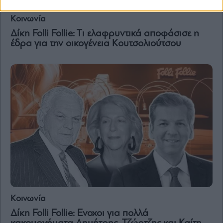
Κοινωνία
Δίκη Folli Follie: Tι ελαφρυντικά αποφάσισε η
έδρα για την οικογένεια Κουτσολιούτσου
Κοινωνία
Δίκη Folli Follie: Ενοχοι για πολλά