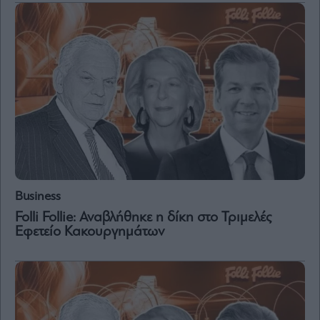
Vivants
Auto
Life
&
Style
Υγεία
Architecture
&
Design
Fashion
&
Art
Business
Watches
Folli Follie: Αναβλήθηκε η δίκη στο Τριμελές
Εφετείο Κακουργημάτων
Yachts
Table
For
Two