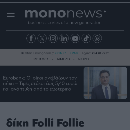
Realtime Γενικός Δείκτης:
2615.07
0.25%
Τζίρος:
204.31 εκατ.
ΜΕΤΟΧΕΣ
ΤΑΜΠΛΟ
ΑΓΟΡΕΣ
Eurobank: Οι οίκοι ανεβάζουν τον
Ειδήσεις
πήχη – Τιμές στόχοι έως 5,40 ευρώ
και ανάπτυξη από το εξωτερικό
Οικονομία
Business
Τράπεζες
Ναυτιλία
δίκη Folli Follie
Real
Estate