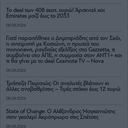
To deal των 408 εκατ. ευρώ! Άρσεναλ και
Emirates μαζί έως το 2033
08.08.2026
Γιατί παραιτήθηκε ο Δημητριάδης από τον Σκάι,
η ανατροπή με Κοσιώνη, η πρωτιά του
mononews, ραγδαίες εξελίξεις στο Gazzetta, τι
συμβαίνει στο ΑΠΕ, η συμμαχία στον ΑΝΤ1+ και
τι θα γίνει με το deal Cosmote TV – Nova
08.08.2026
Τράπεζα Πειραιώς: Οι αναλυτές βλέπουν κι
άλλες αναβαθμίσεις – Τιμές στόχοι έως 12 ευρώ
08.08.2026
State of Change: Ο Αλέξανδρος Μαγκανιώτης
στην γκαλερί Ακρόπρωρο στις Σπέτσες
08.08.2026