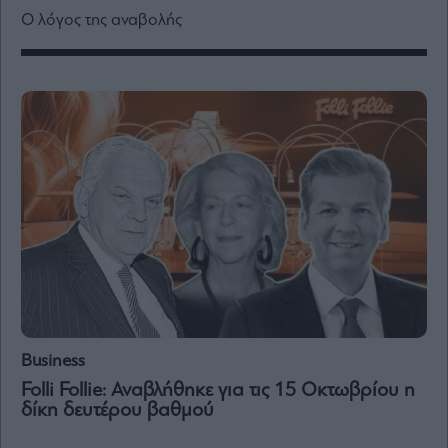
Media
Ο λόγος της αναβολής
Winners
&
Losers
Επι-
θετικά
Rumors
ESG
Today
Mononews2030
Άρθρα
Συνεντεύξεις
Business
Folli Follie: Αναβλήθηκε για τις 15 Οκτωβρίου η
δίκη δευτέρου βαθμού
Les
Bons