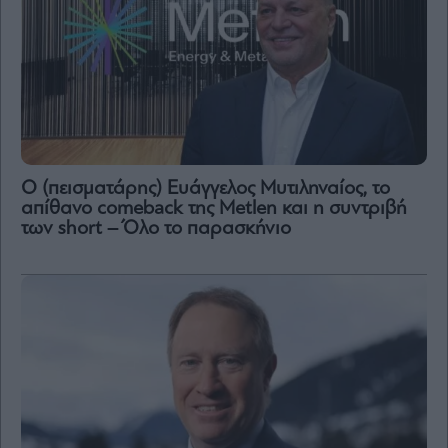
Ο (πεισματάρης) Ευάγγελος Μυτιληναίος, το
απίθανο comeback της Μetlen και η συντριβή
των short – Όλο το παρασκήνιο