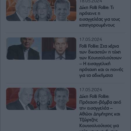
18.05.2024
Δίκη Folli Follie: Τι
πρότεινε η
εισαγγελέας για τους
κατηγορουμένους
17.05.2024
Folli Follie: Στα χέρια
των δικαστών η τύχη
των Κουτσολιούτσων
– Η εισαγγελική
πρόταση και οι ποινές
για τα αδικήματα
17.05.2024
Δίκη Folli Follie:
Πρόταση-βόμβα από
την εισαγγελέα –
Αθώοι Δημήτρης και
Τζώρτζης
Κουτσολιούτσος για