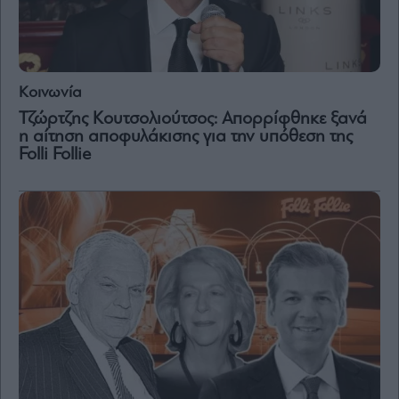
and
Terms
of
Service
apply.
Κοινωνία
ότητα
ι
Τζώρτζης Κουτσολιούτσος: Απορρίφθηκε ξανά
ίες
η αίτηση αποφυλάκισης για την υπόθεση της
ας
Folli Follie
οι
ήσης
4
news.gr
ghts
rved