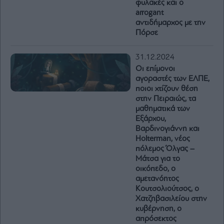
φυλακές και ο
arrogant
αντιδήμαρχος με την
Πόρσε
31.12.2024
Οι επίμονοι
αγοραστές των ΕΛΠΕ,
ποιοι χτίζουν θέση
στην Πειραιώς, τα
μαθηματικά των
Εξάρχου,
Βαρδινογιάννη και
Holterman, νέος
πόλεμος Όλγας –
Μάτσα για το
οικόπεδο, ο
αμετανόητος
Κουτσολιούτσος, ο
Χατζηβασιλείου στην
κυβέρνηση, ο
απρόσεκτος