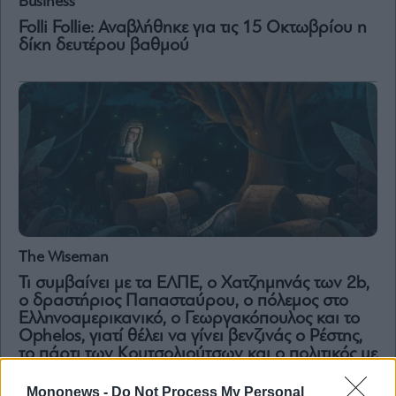
Business
Folli Follie: Αναβλήθηκε για τις 15 Οκτωβρίου η
δίκη δευτέρου βαθμού
The Wiseman
Τι συμβαίνει με τα ΕΛΠΕ, ο Χατζημηνάς των 2b,
o δραστήριος Παπασταύρου, ο πόλεμος στο
Ελληνοαμερικανικό, o Γεωργακόπουλος και το
Ophelos, γιατί θέλει να γίνει βενζινάς ο Ρέστης,
το πάρτι των Κουτσολιούτσων και ο πολιτικός με
την 50άρα καλλονή
Mononews -
Do Not Process My Personal