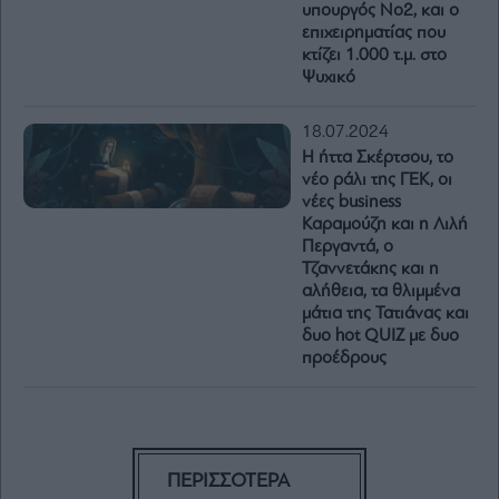
υπουργός Νο2, και ο
επιχειρηματίας που
κτίζει 1.000 τ.μ. στο
Ψυχικό
18.07.2024
H ήττα Σκέρτσου, το
νέο ράλι της ΓΕΚ, οι
νέες business
Καραμούζη και η Λιλή
Περγαντά, ο
Τζαννετάκης και η
αλήθεια, τα θλιμμένα
μάτια της Τατιάνας και
δυο hot QUIZ με δυο
προέδρους
ΠΕΡΙΣΣΟΤΕΡΑ