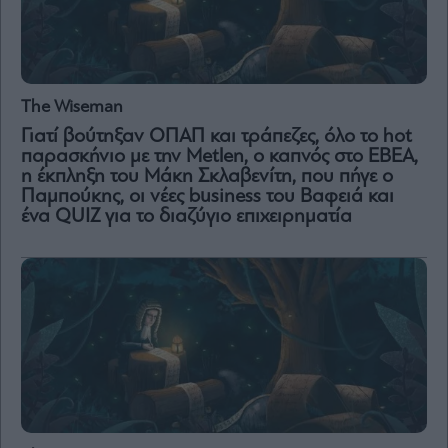
The Wiseman
Γιατί βούτηξαν ΟΠΑΠ και τράπεζες, όλο το hot
παρασκήνιο με την Metlen, o καπνός στο ΕΒΕΑ,
η έκπληξη του Μάκη Σκλαβενίτη, που πήγε ο
Παμπούκης, οι νέες business του Βαφειά και
ένα QUIZ για το διαζύγιο επιχειρηματία