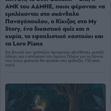
ΑΜΚ του ΑΔΜΗΕ, ποιοι φέρονται να
εμπλέκονται στο σκάνδαλο
Παναγόπουλου, ο Κίκιζας στο My
By
submitting
Story, ένα δικαστικό quiz και η
your
email,
κυρία, το εφοπλιστικό χαστούκι και
you
agree
to
τα Loro Piana
our
Terms
and
Στη βουτιά των τράπεζων προφανώς «βοήθησε», μεταξύ
Privacy
Notice.
άλλων, και η απόφαση του Αρείου Πάγου για τα δάνεια
You
που όπως φαίνεται θα κοστίσει στις τράπεζες 150 εκατ.
can
ευρώ
opt
out
at
any
time.
This
site
is
protected
by
reCAPTCHA
and
the
Google
Privacy
Policy