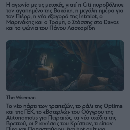
Η αγωνία με τις μετοχές, γιατί η Citi πυροβόλησε
τον αγαπημένο της Βακάκη, η μεγάλη ημέρα για
τον Πιέρρ, η νέα εξαγορά της Intralot, ο
Μαρινάκης και ο Τραμπ, o Στάσσης στο Davos
και τα ψώνια του Πάνου Λασκαρίδη
The Wiseman
Το νέο πάρτι των τραπεζών, το ράλι της Οptima
και της ΓΕΚ, το «Βατερλώ» του Ούγγρου της
Autonomous για Πειραιώς, τα νέα σχέδια της
Βρεττού, οι 2 κινήσεις του Κρίστιαν, τι είπαν
Πιερ και Παπασταύρου, ένα hot quiz για