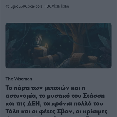
Ενέργεια
#citigroup
#Coca-cola HBC
#folli follie
Πολιτική
Πολιτισμός
Κοινωνία
Law
Bloomberg
Financial
Times
The Wiseman
The
Wiseman
Το πάρτι των μετοχών και η
Room
αστυνομία, το μυστικό του Στάσση
301
και της ΔΕΗ, τα χρόνια πολλά του
My
Τόλη και οι φέτες Σβαν, οι κρίσιμες
Story