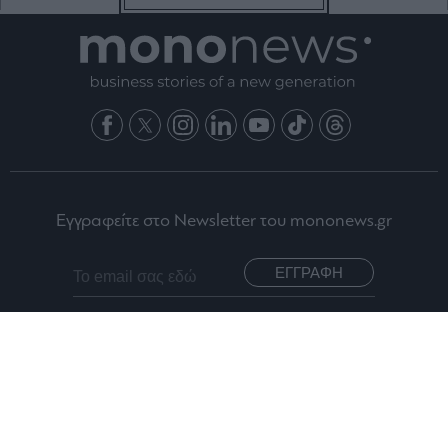
Εγγραφείτε στο Newsletter του mononews.gr
ΕΓΓΡΑΦΗ
By submitting your email, you agree to our Terms and Privacy Notice.
You can opt out at any time. This site is protected by reCAPTCHA and
the Google Privacy Policy and Terms of Service apply.
Ταυτότητα
Οι Αξίες μας
Όροι Χρήσης