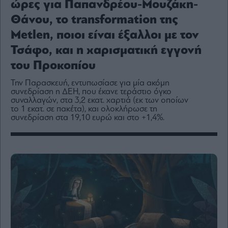
ώρες για Παπανδρέου-Μουζάκη-
Media
Θάνου, το transformation της
Winners
&
Metlen, ποιοι είναι έξαλλοι με τον
Losers
Τσάφο, και η χαρισματική εγγονή
Επι-
θετικά
του Προκοπίου
Rumors
Την Παρασκευή, εντυπωσίασε για μία ακόμη
συνεδρίαση η ΔΕΗ, που έκανε τεράστιο όγκο
ESG
συναλλαγών, στα 3,2 εκατ. χαρτιά (εκ των οποίων
Today
το 1 εκατ. σε πακέτα), και ολοκλήρωσε τη
Mononews2030
συνεδρίαση στα 19,10 ευρώ και στο +1,4%.
Άρθρα
Συνεντεύξεις
Les
Bons