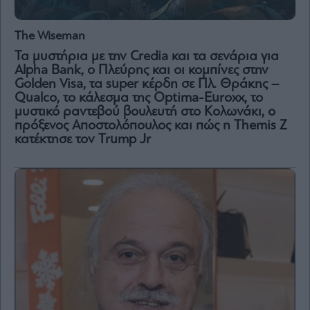
Vivants
Auto
The Wiseman
Life
Τα μυστήρια με την Credia και τα σενάρια για
&
Alpha Bank, o Πλεύρης και οι κομπίνες στην
Style
Golden Visa, τα super κέρδη σε Πλ. Θράκης –
Υγεία
Qualco, το κάλεσμα της Optima-Euroxx, το
μυστικό ραντεβού βουλευτή στο Κολωνάκι, ο
Architecture
πρόξενος Αποστολόπουλος και πώς η Themis Z
&
κατέκτησε τον Trump Jr
Design
Fashion
&
Art
Watches
Yachts
Table
For
Two