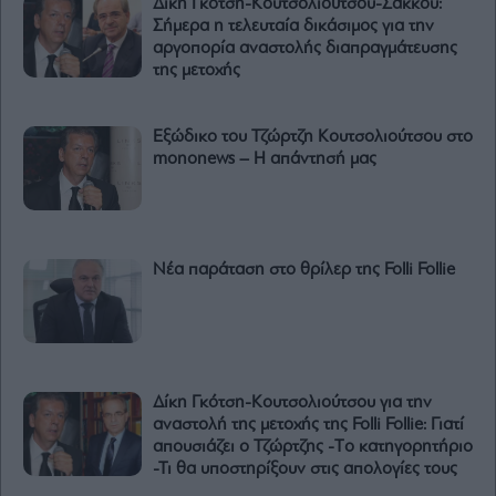
Δίκη Γκότση-Κουτσολιούτσου-Σάκκου:
Σήμερα η τελευταία δικάσιμος για την
αργοπορία αναστολής διαπραγμάτευσης
της μετοχής
Εξώδικο του Τζώρτζη Κουτσολιούτσου στο
mononews – Η απάντησή μας
Νέα παράταση στο θρίλερ της Folli Follie
Δίκη Γκότση-Κουτσολιούτσου για την
αναστολή της μετοχής της Folli Follie: Γιατί
απουσιάζει ο Τζώρτζης -Tο κατηγορητήριο
-Τι θα υποστηρίξουν στις απολογίες τους