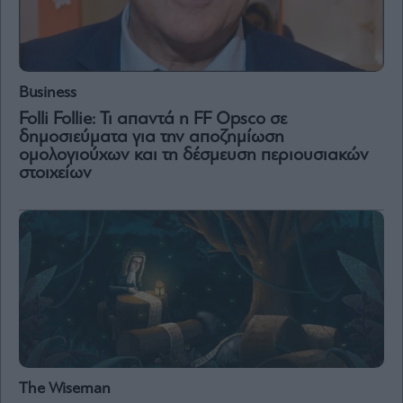
Μετοχές
Αγορές
Trader's
Business
book
Folli Follie: Τι απαντά η FF Opsco σε
Buy-
δημοσιεύματα για την αποζημίωση
Hold-
ομολογιούχων και τη δέσμευση περιουσιακών
Sell
στοιχείων
The
Value
Investor
Crypto
Χρηματιστηριακές
Ανακοινώσεις
Creative
Content
The Wiseman
Branded