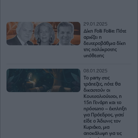
29.01.2025
Δίκη Folli Follie: Πότε
αρχίζει η
δευτεροβάθμια δίκη
της πολύκροτης
υπόθεσης
08.01.2025
To party στις
τράπεζες, πότε θα
δικαστούν οι
Κουτσολιούτσοι, η
15η Γενάρη και το
πρόσωπο – έκπληξη
για Πρόεδρος, γιατί
είδε ο Άδωνις τον
Κυριάκο, μια
αποκάλυψη για τις