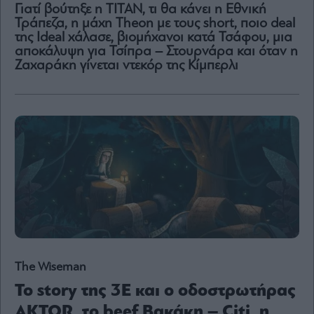
Γιατί βούτηξε η ΤΙΤΑΝ, τι θα κάνει η Εθνική
Content
Τράπεζα, η μάχη Theon με τους short, ποιο deal
Reports
της Ideal χάλασε, βιομήχανοι κατά Τσάφου, μια
&
αποκάλυψη για Τσίπρα – Στουρνάρα και όταν η
Branded
Ζαχαράκη γίνεται ντεκόρ της Κίμπερλι
Content
Calendar
Monocle
Media
Lab
Mononews100
Εγγραφείτε
στο
The Wiseman
Newsletter
Το story της 3E και ο οδοστρωτήρας
του
mononews.gr
ΑΚΤΟR, το beef Βακάκη – Citi, η