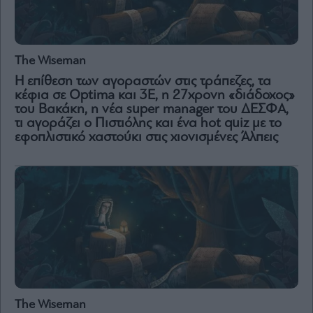
and
Terms
of
Service
apply.
The Wiseman
ότητα
H επίθεση των αγοραστών στις τράπεζες, τα
ι
κέφια σε Optima και 3Ε, η 27χρονη «διάδοχος»
ίες
του Βακάκη, η νέα super manager του ΔΕΣΦΑ,
ας
οι
τι αγοράζει ο Πιστιόλης και ένα hot quiz με το
ήσης
εφοπλιστικό χαστούκι στις χιονισμένες Άλπεις
4
news.gr
ghts
rved
The Wiseman