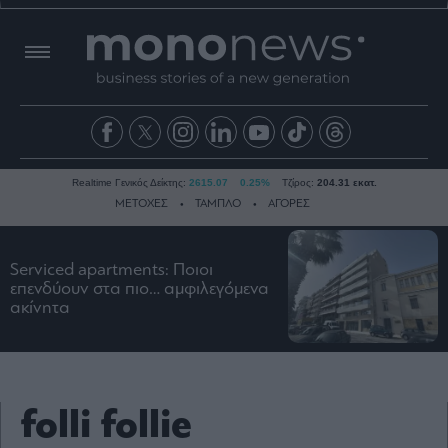
Realtime Γενικός Δείκτης:
2615.07
0.25%
Τζίρος:
204.31 εκατ.
ΜΕΤΟΧΕΣ
ΤΑΜΠΛΟ
ΑΓΟΡΕΣ
Serviced apartments: Ποιοι
Ειδήσεις
επενδύουν στα πιο… αμφιλεγόμενα
ακίνητα
Οικονομία
Business
Τράπεζες
Ναυτιλία
folli follie
Real
Estate