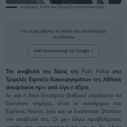
Rumors
Δημήτρης, Καίτη και Τζώρτζης Κουτσολιούτσος
ESG
Today
Mononews2030
Για να μας βλέπεις πιο συχνά στα αποτελέσματα
Άρθρα
αναζήτησης
Συνεντεύξεις
Add mononews.gr on Google
Την αναβολή της δίκης της
Folli Follie
στο
Les
Τριμελές Εφετείο Κακουργημάτων της Αθήνας
Bons
αποφάσισε πριν από λίγο η έδρα.
Vivants
Αν και η δίκη δευτέρου βαθμού επρόκειτο να
Auto
ξεκινήσει σήμερα, τόσο οι συνήγοροι της
Life
Ειρήνης Νιώτη, όσο και οι δικαστικοί ζήτησαν
&
Style
την αναβολή της. Οι μεν λόγω προβλήματος
Υγεία