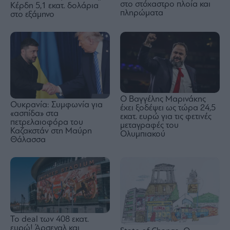
στο στόχαστρο πλοία και
Κέρδη 5,1 εκατ. δολάρια
πληρώματα
στο εξάμηνο
Ο Βαγγέλης Μαρινάκης
Ουκρανία: Συμφωνία για
έχει ξοδέψει ως τώρα 24,5
«ασπίδα» στα
εκατ. ευρώ για τις φετινές
πετρελαιοφόρα του
μεταγραφές του
Καζακστάν στη Μαύρη
Ολυμπιακού
Θάλασσα
To deal των 408 εκατ.
ευρώ! Άρσεναλ και