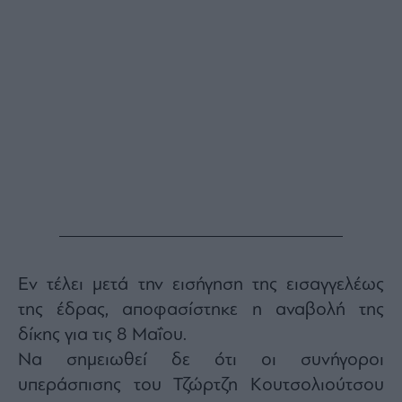
ας
οι
ήσης
4
news.gr
ghts
rved
Εν τέλει μετά την εισήγηση της εισαγγελέως
της έδρας, αποφασίστηκε η αναβολή της
δίκης για τις 8 Μαΐου.
Να σημειωθεί δε ότι οι συνήγοροι
υπεράσπισης του Τζώρτζη Κουτσολιούτσου