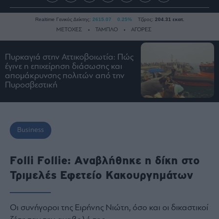
Realtime Γενικός Δείκτης:
2615.07
0.25%
Τζίρος:
204.31 εκατ.
ΜΕΤΟΧΕΣ
ΤΑΜΠΛΟ
ΑΓΟΡΕΣ
Πυρκαγιά στην Αττικοβοιωτία: Πώς
Ειδήσεις
έγινε η επιχείρηση διάσωσης και
απομάκρυνσης πολιτών από την
Οικονομία
Πυροσβεστική
Business
Τράπεζες
Ναυτιλία
Business
Real
Estate
Folli Follie: Αναβλήθηκε η δίκη στο
Ενέργεια
Τριμελές Εφετείο Κακουργημάτων
Πολιτική
Πολιτισμός
Κοινωνία
Οι συνήγοροι της Ειρήνης Νιώτη, όσο και οι δικαστικοί
Law