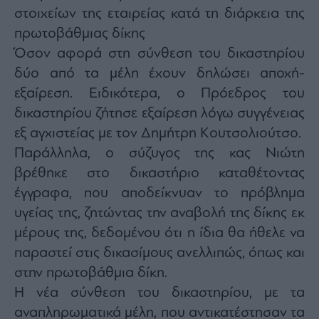
Monocle
στοιχείων της εταιρείας κατά τη διάρκεια της
Media
Lab
πρωτοβάθμιας δίκης
Όσον αφορά στη σύνθεση του δικαστηρίου
δύο από τα μέλη έχουν δηλώσει αποχή-
εξαίρεση. Ειδικότερα, ο Πρόεδρος του
Mononews100
δικαστηρίου ζήτησε εξαίρεση λόγω συγγένειας
εξ αγχιστείας με τον Δημήτρη Κουτσολιούτσο.
Παράλληλα, ο σύζυγος της κας Νιώτη
Εγγραφείτε
στο
βρέθηκε στο δικαστήριο καταθέτοντας
Newsletter
έγγραφα, που αποδείκνυαν το πρόβλημα
του
mononews.gr
υγείας της, ζητώντας την αναβολή της δίκης εκ
μέρους της, δεδομένου ότι η ίδια θα ήθελε να
παραστεί στις δικασίμους ανελλιπώς, όπως και
στην πρωτοβάθμια δίκη.
By
Η νέα σύνθεση του δικαστηρίου, με τα
submitting
your
email,
αναπληρωματικά μέλη, που αντικατέστησαν τα
you