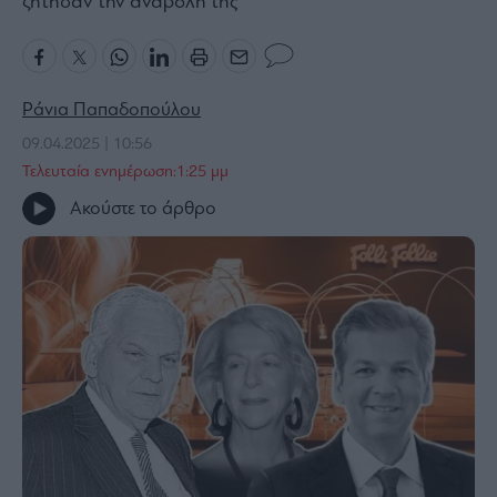
ζήτησαν την αναβολή της
Bloomberg
Financial
Times
Ράνια Παπαδοπούλου
09.04.2025 | 10:56
Τελευταία ενημέρωση:1:25 μμ
The
Ακούστε το άρθρο
Wiseman
Room
301
My
Story
Media
Winners
&
Losers
Επι-
θετικά