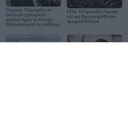
Τουρκία: Περιορίζει τη
ΗΠΑ: Η Γερουσία πέρασε
διέλευση εμπορικών
ν/σ για βραχυπρόθεσμη
πλοίων προς τη Μαύρη
χρηματοδότηση
Θάλασσα μετά τις επιθέσεις
1x
Στουρνάρας στη
Κέρκυρα: Απαγόρευση
Handelsblatt:
απόπλου σε πλοίο με 26
Καλοδεχούμενες οι ξένες
επιβάτες λόγω μηχανικής
επενδύσεις στις ελληνικές
βλάβης
τράπεζες – Τα σενάρια
εξαγορών