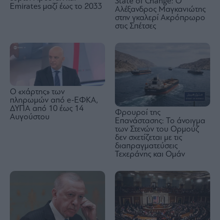
State of Change: Ο
Emirates μαζί έως το 2033
Αλέξανδρος Μαγκανιώτης
στην γκαλερί Ακρόπρωρο
στις Σπέτσες
Ο «χάρτης» των
πληρωμών από e-ΕΦΚΑ,
ΔΥΠΑ από 10 έως 14
Φρουροί της
Αυγούστου
Επανάστασης: Το άνοιγμα
των Στενών του Ορμούζ
δεν σχετίζεται με τις
διαπραγματεύσεις
Τεχεράνης και Ομάν