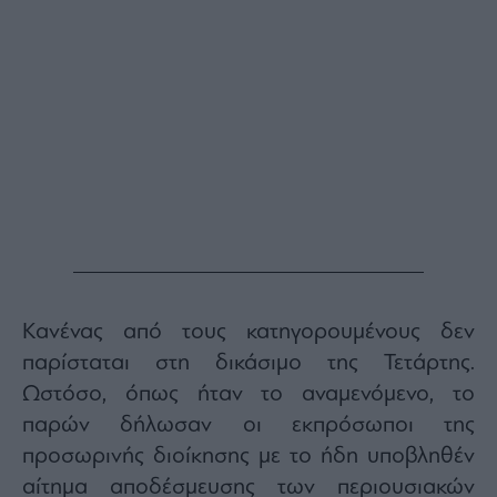
Buy-
Hold-
Sell
The
Value
Investor
Crypto
Χρηματιστηριακές
Ανακοινώσεις
Creative
Content
Κανένας από τους κατηγορουμένους δεν
Branded
Content
παρίσταται στη δικάσιμο της Τετάρτης.
Reports
Ωστόσο, όπως ήταν το αναμενόμενο, το
&
παρών δήλωσαν οι εκπρόσωποι της
Branded
Content
προσωρινής διοίκησης με το ήδη υποβληθέν
Calendar
αίτημα αποδέσμευσης των περιουσιακών