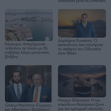
Θάλασσα μετά τις επιθέσεις
Δημήτρης Κοκκίνης: Ο
Κέρκυρα: Απαγόρευση
καπετάνιος που πλοήγησε
απόπλου σε πλοίο με 26
το σκάφος του Οδυσσέα
επιβάτες λόγω μηχανικής
στην Ιθάκη
βλάβης
Μαύρη Θάλασσα: Η πιο
επικίνδυνη θαλάσσια ζώνη
Globus Maritime (Γιώργος
για την εμπορική ναυτιλία,
και Αθανάσιος Φειδάκης):