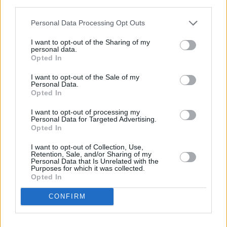
third parties.
Personal Data Processing Opt Outs
Διαβάστε επίσης:
Ντόναλντ Τραμπ: Οι παγκόσμιοι ηγέτες
I want to opt-out of the Sharing of my
personal data.
εκλιπαρούν για συμφωνία – «Μου φιλούν τον
Opted In
κ@λ@»
I want to opt-out of the Sale of my
ΕΒΕΠ: Συνάντηση Κορκίδη – Κώτσηρα για
Personal Data.
Opted In
επτά αιτήματα τροφοδοσίας
I want to opt-out of processing my
κρουαζιεροπλοίων
Personal Data for Targeted Advertising.
Θεσσαλονίκη: Πώς δρούσε μακάβριο
Opted In
κύκλωμα με νεκρούς μέσα στην
I want to opt-out of Collection, Use,
Retention, Sale, and/or Sharing of my
ιατροδικαστική υπηρεσία – Ο
Personal Data that Is Unrelated with the
Purposes for which it was collected.
«τιμοκατάλογος» και οι «παροχές» – 6
Opted In
συλλήψεις
CONFIRM