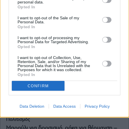
personal data.
Υγεία
Opted In
Προεμμηνόπαυση: Ευεξία με σύμμαχο τη
I want to opt-out of the Sale of my
διατροφή και την άσκηση
Personal Data.
Opted In
I want to opt-out of processing my
Personal Data for Targeted Advertising.
Opted In
I want to opt-out of Collection, Use,
Retention, Sale, and/or Sharing of my
Personal Data that Is Unrelated with the
Purposes for which it was collected.
Opted In
CONFIRM
Data Deletion
Data Access
Privacy Policy
Πολιτισμός
Μαρούλι για δροσισμό, ρόκα για θέρμανση –