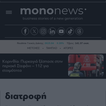
Realtime Γενικός Δείκτης:
2615.84
0.28%
Τζίρος:
141.37 εκατ.
ΜΕΤΟΧΕΣ
ΤΑΜΠΛΟ
ΑΓΟΡΕΣ
Κορινθία: Πυρκαγιά ξέσπασε στην
Ειδήσεις
περιοχή Στεφάνι – 112 για
ετοιμότητα
Οικονομία
Business
Τράπεζες
Ναυτιλία
διατροφή
Real
Estate