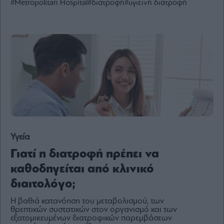
#Metropolitan Hospital
#διατροφή
#υγιεινή διατροφή
Ενέργεια
Πολιτική
Πολιτισμός
Κοινωνία
Law
Bloomberg
Financial
Times
Υγεία
Γιατί η διατροφή πρέπει να
The
Wiseman
καθοδηγείται από κλινικό
Room
διαιτολόγο;
301
Η βαθιά κατανόηση του μεταβολισμού, των
My
θρεπτικών συστατικών στον οργανισμό και των
Story
εξατομικευμένων διατροφικών παρεμβάσεων