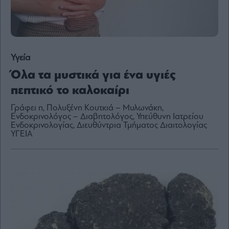
Content
Reports
&
Branded
Content
Υγεία
Calendar
Όλα τα μυστικά για ένα υγιές
Monocle
Media
πεπτικό το καλοκαίρι
Lab
Γράφει η, Πολυξένη Κουτκιά – Μυλωνάκη,
Ενδοκρινολόγος – Διαβητολόγος, Υπεύθυνη Ιατρείου
Ενδοκρινολογίας, Διευθύντρια Τμήματος Διαιτολογίας
ΥΓΕΙΑ
Mononews100
Εγγραφείτε
στο
Newsletter
του
mononews.gr