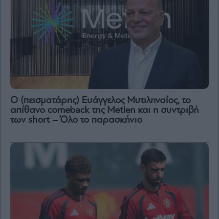
Ο (πεισματάρης) Ευάγγελος Μυτιληναίος, το
απίθανο comeback της Μetlen και η συντριβή
των short – Όλο το παρασκήνιο