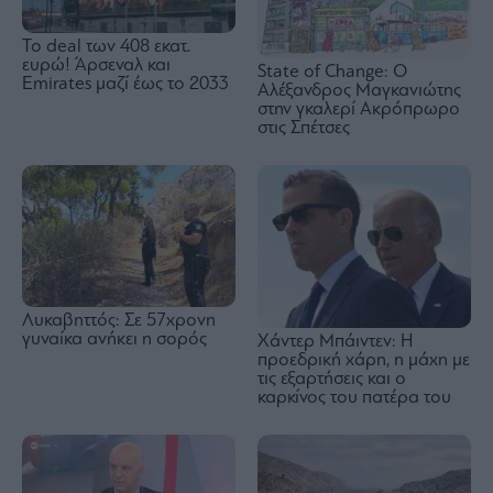
To deal των 408 εκατ.
ευρώ! Άρσεναλ και
State of Change: Ο
Emirates μαζί έως το 2033
Αλέξανδρος Μαγκανιώτης
στην γκαλερί Ακρόπρωρο
στις Σπέτσες
Λυκαβηττός: Σε 57χρονη
γυναίκα ανήκει η σορός
Χάντερ Μπάιντεν: Η
προεδρική χάρη, η μάχη με
τις εξαρτήσεις και ο
καρκίνος του πατέρα του