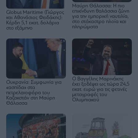
Μαύρη Θάλασσα: Η πιο
επικίνδυνη θαλάσσια ζώνη
Globus Maritime (Γιώργος
για την εμπορική ναυτιλία,
και Αθανάσιος Φειδάκης):
στο στόχαστρο πλοία και
Κέρδη 5,1 εκατ. δολάρια
πληρώματα
στο εξάμηνο
Ο Βαγγέλης Μαρινάκης
Ουκρανία: Συμφωνία για
έχει ξοδέψει ως τώρα 24,5
«ασπίδα» στα
εκατ. ευρώ για τις φετινές
πετρελαιοφόρα του
μεταγραφές του
Καζακστάν στη Μαύρη
Ολυμπιακού
Θάλασσα