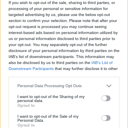
If you wish to opt-out of the sale, sharing to third parties, or
processing of your personal or sensitive information for
targeted advertising by us, please use the below opt-out
section to confirm your selection. Please note that after your
opt-out request is processed you may continue seeing
interest-based ads based on personal information utilized by
us or personal information disclosed to third parties prior to
Δεν νομίζω.
your opt-out. You may separately opt-out of the further
disclosure of your personal information by third parties on the
Η κανονικότητα των παιδιών διαταράσσεται
IAB’s list of downstream participants. This information may
πολύ περισσότερο από την συμπεριφορά των
also be disclosed by us to third parties on the
IAB’s List of
γονιών τους όταν τους βλέπουν να δίνουν
Downstream Participants
that may further disclose it to other
third parties.
ρέστα στα εκδικητικά διαζύγια.
Και φυσικά τα τέκνα εργαλειοποιούνται για να
Personal Data Processing Opt Outs
«τιμωρηθεί» και να πληρώσει -εν προκειμένω-
I want to opt-out of the Sharing of my
ο σύζυγος, που έχει και λεφτά και περιουσία
personal data.
Opted In
και καράβια.
Ενώ όπως λέει η σύζυγος στην αγωγή
I want to opt-out of the Sale of my
Personal Data.
διαζυγίου ήταν και άπιστος… Διότι η απιστία
Opted In