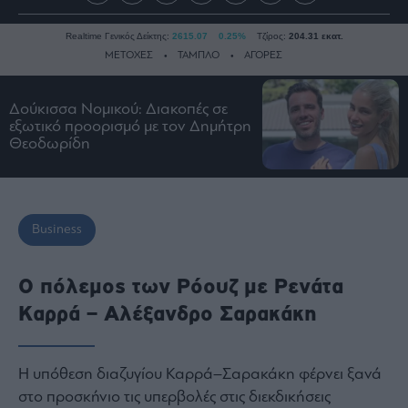
Realtime Γενικός Δείκτης:
2615.07
0.25%
Τζίρος:
204.31 εκατ.
ΜΕΤΟΧΕΣ
ΤΑΜΠΛΟ
ΑΓΟΡΕΣ
Δούκισσα Νομικού: Διακοπές σε
Ειδήσεις
εξωτικό προορισμό με τον Δημήτρη
Θεοδωρίδη
Οικονομία
Business
Τράπεζες
Ναυτιλία
Business
Real
Estate
Ο πόλεμος των Ρόουζ με Ρενάτα
Ενέργεια
Καρρά – Αλέξανδρο Σαρακάκη
Πολιτική
Πολιτισμός
Η υπόθεση διαζυγίου Καρρά–Σαρακάκη φέρνει ξανά
Κοινωνία
στο προσκήνιο τις υπερβολές στις διεκδικήσεις
Law