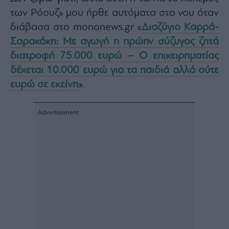
Architecture
των Ρόουζ» μου ήρθε αυτόματα στο νου όταν
&
διάβασα στο monοnews.gr «
Διαζύγιο Καρρά-
Design
Σαρακάκη: Με αγωγή η πρώην σύζυγος ζητά
Fashion
&
διατροφή 75.000 ευρώ – Ο επιχειρηματίας
Art
δέχεται 10.000 ευρώ για τα παιδιά αλλά ούτε
Watches
ευρώ σε εκείνη
».
Yachts
Table
For
Two
Μετοχές
Αγορές
Trader's
book