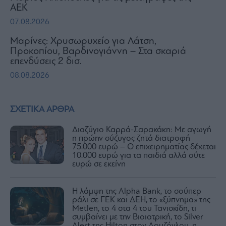
ΑΕΚ
07.08.2026
Μαρίνες: Χρυσωρυχείο για Λάτση,
Προκοπίου, Βαρδινογιάννη – Στα σκαριά
επενδύσεις 2 δισ.
08.08.2026
ΣΧΕΤΙΚΑ ΑΡΘΡΑ
Διαζύγιο Καρρά-Σαρακάκη: Με αγωγή
η πρώην σύζυγος ζητά διατροφή
75.000 ευρώ – Ο επιχειρηματίας δέχεται
10.000 ευρώ για τα παιδιά αλλά ούτε
ευρώ σε εκείνη
H λάμψη της Αlpha Βank, το σούπερ
ράλι σε ΓΕΚ και ΔΕΗ, το «ξύπνημα» της
Metlen, το 4 στα 4 του Τανισκίδη, τι
συμβαίνει με την Βιοιατρική, το Silver
Alert της Hilton στον Δουζόγλου, η