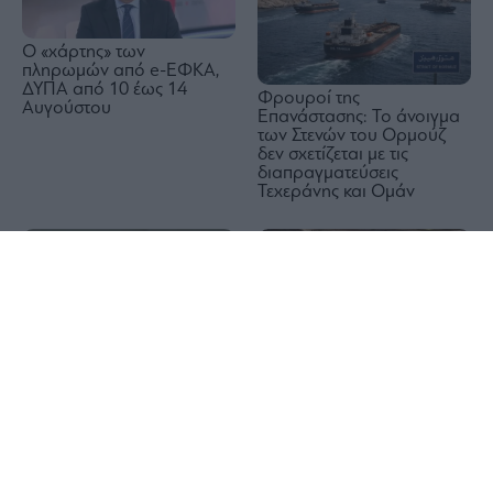
Ο «χάρτης» των
πληρωμών από e-ΕΦΚΑ,
ΔΥΠΑ από 10 έως 14
Φρουροί της
Αυγούστου
Επανάστασης: Το άνοιγμα
των Στενών του Ορμούζ
δεν σχετίζεται με τις
διαπραγματεύσεις
Τεχεράνης και Ομάν
1x
Τουρκία: Περιορίζει τη
ΗΠΑ: Η Γερουσία πέρασε
διέλευση εμπορικών
ν/σ για βραχυπρόθεσμη
πλοίων προς τη Μαύρη
χρηματοδότηση
Θάλασσα μετά τις επιθέσεις