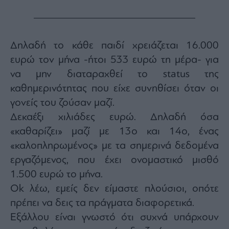
ας
οι
ήσης
Δηλαδή το κάθε παιδί χρειάζεται 16.000
4
ευρώ τον μήνα -ήτοι 533 ευρώ τη μέρα- για
news.gr
ghts
να μην διαταραχθεί το status της
rved
καθημερινότητας που είχε συνηθίσει όταν οι
γονείς του ζούσαν μαζί.
Δεκαέξι χιλιάδες ευρώ. Δηλαδή όσα
«καθαρίζει» μαζί με 13ο και 14ο, ένας
«καλοπληρωμένος» με τα σημερινά δεδομένα
εργαζόμενος, που έχει ονομαστικό μισθό
1.500 ευρώ το μήνα.
Ok λέω, εμείς δεν είμαστε πλούσιοι, οπότε
πρέπει να δεις τα πράγματα διαφορετικά.
Εξάλλου είναι γνωστό ότι συχνά υπάρχουν