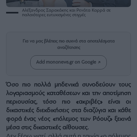
Rumors
Αλέξανδρος Σαρακάκης και Ρενάτα Καρρά σε
ESG
παλαιότερες ευτυχισμένες στιγμές
Today
Mononews2030
Άρθρα
Για να μας βλέπεις πιο συχνά στα αποτελέσματα
Συνεντεύξεις
αναζήτησης
Add mononews.gr on Google
Όσο πιο πολλά μηδενικά συνοδεύουν τους
Les
Bons
λογαριασμούς καταθέσεων και την αποτίμηση
Vivants
περιουσίας, τόσο πιο «ακριβές» είναι οι
Auto
δικαστικές διεκδικήσεις στα διαζύγια και κάθε
Life
φορά ένας νέος «πόλεμος των Ρόουζ» ξεκινά
&
Style
μέσα στις δικαστικές αίθουσες.
Υγεία
Δεν ξέρω γιατί, αλλά αυτή η ταινία «ο πόλεμος