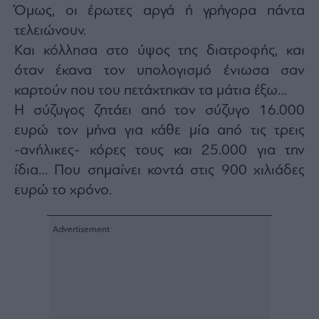
Monocle
Όμως, οι έρωτες αργά ή γρήγορα πάντα
Media
τελειώνουν.
Lab
Και κόλλησα στο ύψος της διατροφής, και
όταν έκανα τον υπολογισμό ένιωσα σαν
καρτούν που του πετάχτηκαν τα μάτια έξω…
Mononews100
Η σύζυγος ζητάει από τον σύζυγο 16.000
ευρώ τον μήνα για κάθε μία από τις τρεις
-ανήλικες- κόρες τους και 25.000 για την
Εγγραφείτε
στο
ίδια… Που σημαίνει κοντά στις 900 χιλιάδες
Newsletter
ευρώ το χρόνο.
του
mononews.gr
By
submitting
your
email,
you