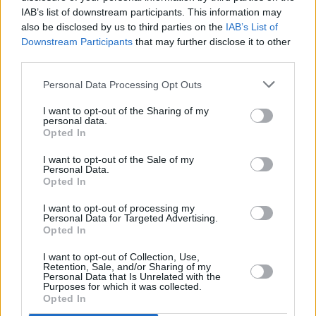
IAB’s list of downstream participants. This information may
also be disclosed by us to third parties on the
IAB’s List of
Downstream Participants
that may further disclose it to other
third parties.
The Wiseman
Στο προσκήνιο ΓΕΚ και Credia, ο ελιγμός του
Personal Data Processing Opt Outs
contrarian shipowner ΔΔ, τα σενάρια εκλογών
και ο φόβος για τον ΚΜ, οι γκάφες του
I want to opt-out of the Sharing of my
personal data.
φιλόσοφου Σκέρτσου, ο «master of disaster»
Opted In
Τσάφος, τα χοντρά πορτοφόλια στις Σπέτσες και
ένα hot quiz
I want to opt-out of the Sale of my
Personal Data.
Opted In
I want to opt-out of processing my
Personal Data for Targeted Advertising.
Opted In
I want to opt-out of Collection, Use,
Retention, Sale, and/or Sharing of my
Personal Data that Is Unrelated with the
Purposes for which it was collected.
Opted In