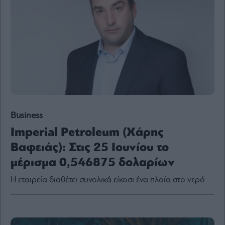
Content
Reports
&
Branded
Content
Calendar
Monocle
Media
Lab
Business
Imperial Petroleum (Χάρης
Mononews100
Βαφειάς): Στις 25 Ιουνίου το
μέρισμα 0,546875 δολαρίων
Εγγραφείτε
Η εταιρεία διαθέτει συνολικά είκοσι ένα πλοία στο νερό
στο
Newsletter
του
mononews.gr