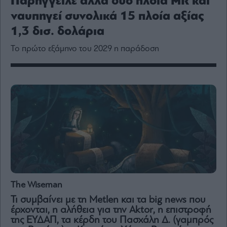
Παρήγγειλε άλλα δύο πλοία MR και
Media
ναυπηγεί συνολικά 15 πλοία αξίας
Winners
&
1,3 δισ. δολάρια
Losers
Το πρώτο εξάμηνο του 2029 η παράδοση
Επι-
θετικά
Rumors
ESG
Today
Mononews2030
Άρθρα
Συνεντεύξεις
The Wiseman
Τι συμβαίνει με τη Metlen και τα big news που
έρχονται, η αλήθεια για την Aktor, η επιστροφή
Les
της ΕΥΔΑΠ, τα κέρδη του Πασχάλη Δ. (γαμπρός
Bons