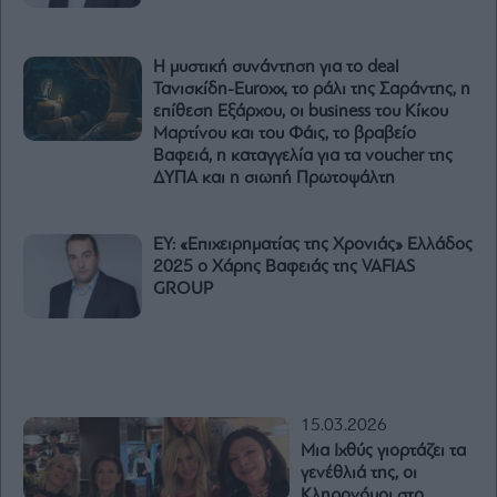
Η μυστική συνάντηση για το deal
Τανισκίδη-Euroxx, το ράλι της Σαράντης, η
επίθεση Εξάρχου, οι business του Κίκου
Μαρτίνου και του Φάις, το βραβείο
Βαφειά, η καταγγελία για τα voucher της
ΔΥΠΑ και η σιωπή Πρωτοψάλτη
EY: «Επιχειρηματίας της Χρονιάς» Ελλάδος
2025 ο Χάρης Βαφειάς της VAFIAS
GROUP
15.03.2026
Μια Ιχθύς γιορτάζει τα
γενέθλιά της, οι
Κληρονόμοι στο