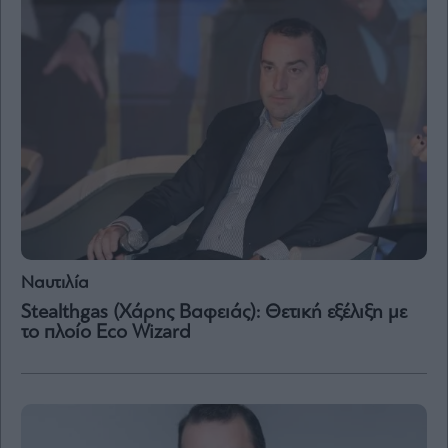
Μετοχές
Αγορές
Trader's
book
Buy-
Hold-
Sell
The
Value
Investor
Ναυτιλία
Crypto
Stealthgas (Χάρης Βαφειάς): Θετική εξέλιξη με
Χρηματιστηριακές
Ανακοινώσεις
το πλοίο Eco Wizard
Creative
Content
Branded