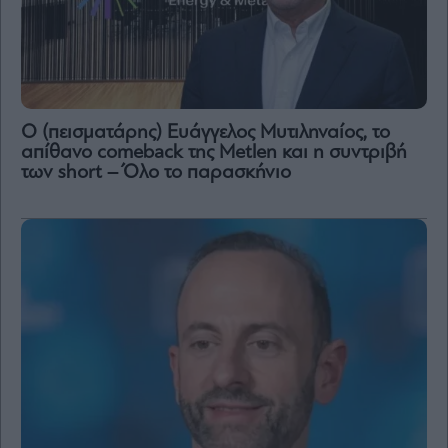
Ο (πεισματάρης) Ευάγγελος Μυτιληναίος, το
απίθανο comeback της Μetlen και η συντριβή
των short – Όλο το παρασκήνιο