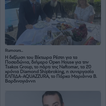
and
Terms
of
Service
apply.
ότητα
ι
ίες
ας
οι
ήσης
Rumours...
Η δεξίωση του Βίκτωρα Ρέστη για τα
4
Ποσειδώνια, διήμερο Open House για την
news.gr
ghts
Tsakos Group, το πάρτι της Naftomar, τα 20
rved
χρόνια Diamond Shipbroking, η συνεργασία
ΕΛΠΙΔΑ-AQUAZZURA, το Πάρκο Μαριάννα Β.
Βαρδινογιάννη