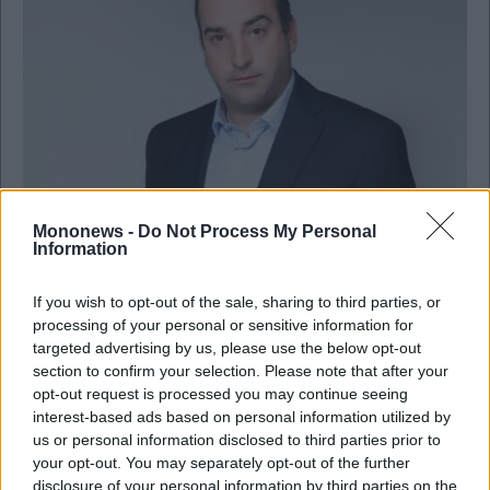
Mononews -
Do Not Process My Personal
Ναυτιλία
Information
Imperial Petroleum (Χάρης Βαφειάς): Έσοδα
61,7 εκατ. δολάρια στο τρίμηνο και κέρδη 28
If you wish to opt-out of the sale, sharing to third parties, or
εκατ. δολάρια
processing of your personal or sensitive information for
targeted advertising by us, please use the below opt-out
section to confirm your selection. Please note that after your
opt-out request is processed you may continue seeing
interest-based ads based on personal information utilized by
us or personal information disclosed to third parties prior to
your opt-out. You may separately opt-out of the further
disclosure of your personal information by third parties on the