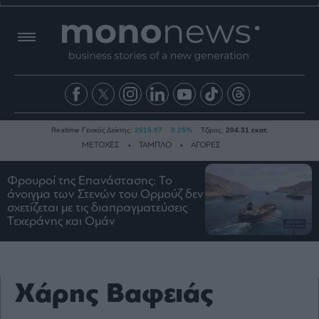
Realtime Γενικός Δείκτης:
2615.07
0.25%
Τζίρος:
204.31 εκατ.
ΜΕΤΟΧΕΣ
ΤΑΜΠΛΟ
ΑΓΟΡΕΣ
Φρουροί της Επανάστασης: Το
άνοιγμα των Στενών του Ορμούζ δεν
Ειδήσεις
σχετίζεται με τις διαπραγματεύσεις
Οικονομία
Τεχεράνης και Ομάν
Business
Τράπεζες
Ναυτιλία
Χάρης Βαφειάς
Real
Estate