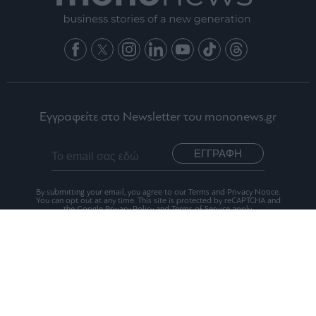
Εγγραφείτε στο Newsletter του mononews.gr
ΕΓΓΡΑΦΗ
By submitting your email, you agree to our Terms and Privacy Notice.
You can opt out at any time. This site is protected by reCAPTCHA and
the Google Privacy Policy and Terms of Service apply.
Ταυτότητα
Οι Αξίες μας
Όροι Χρήσης
Αριθμός Πιστοποίησης Μ.Η.Τ.242012