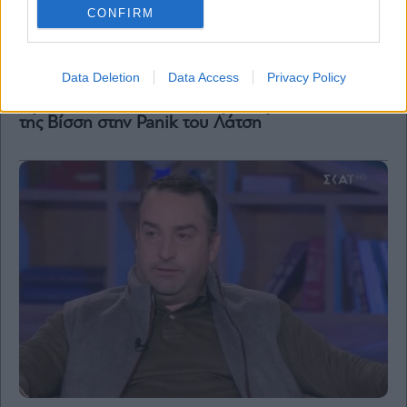
The Wiseman
CONFIRM
Το δόγμα του Sell Trigger στις μετοχές, η
παρέμβαση Εξάρχου, το πραγματικό story της
Metlen, η Πιτταούλη και η Safra Bank, η ηθική
Data Deletion
Data Access
Privacy Policy
αυτουργία, ο Φλωρίδης, ο Σκέρτσος, ο
άγνωστος Γιαννίδης στο My Story και το αντίο
της Βίσση στην Panik του Λάτση