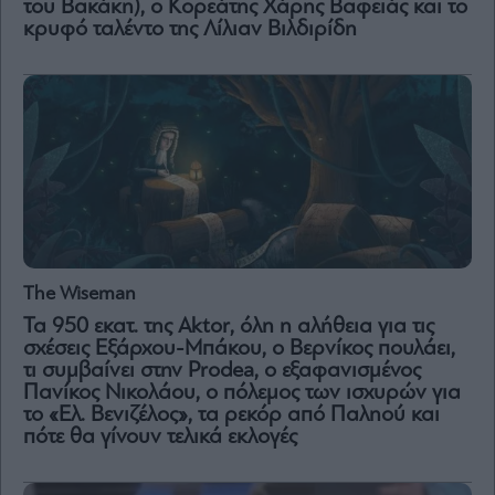
του Βακάκη), ο Κορεάτης Χάρης Βαφειάς και το
Vivants
κρυφό ταλέντο της Λίλιαν Βιλδιρίδη
Auto
Life
&
Style
Υγεία
Architecture
&
Design
Fashion
&
The Wiseman
Art
Τα 950 εκατ. της Aktor, όλη η αλήθεια για τις
Watches
σχέσεις Εξάρχου-Μπάκου, ο Βερνίκος πουλάει,
Yachts
τι συμβαίνει στην Prodea, ο εξαφανισμένος
Πανίκος Νικολάου, ο πόλεμος των ισχυρών για
Table
το «Ελ. Βενιζέλος», τα ρεκόρ από Παληού και
For
Two
πότε θα γίνουν τελικά εκλογές