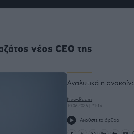
ου
r
ail,
s and
ζάτος νέος CEO της
n opt
te is
CHA
acy
rvice
Αναλυτικά η ανακοί
NewsRoom
10.06.2026 | 21:14
Ακούστε το άρθρο