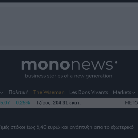
nt
t
t
Πολιτική
The Wiseman
Les Bons Vivants
Markets
5.07
0.25%
Τζίρος:
204.31 εκατ.
ΜΕΤΟ
Τιμές στόχοι έως 5,40 ευρώ και ανάπτυξη από το εξωτερικό
το