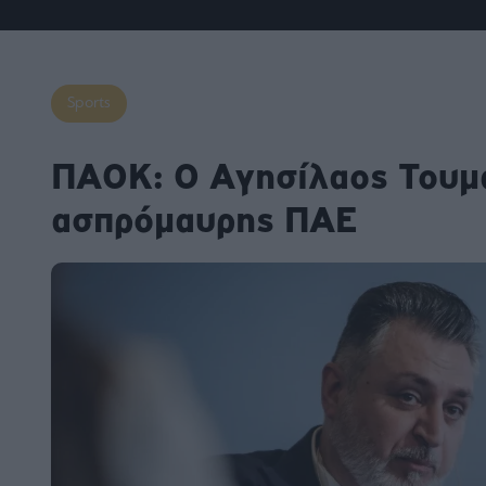
Fashion
Κοινωνία
Rumors
Ανακοινώσεις
Newsletter τ
&
mononews.g
Art
Law
ESG
Today
Watches
ΕΓΓΡΑΦΗ
Bloomberg
Sports
Mononews2030
Yachts
By submitting your em
Financial
you agree to our Term
ΠΑΟΚ: Ο Αγησίλαος Τουμα
Times
Άρθρα
Privacy Notice. You ca
Table
out at any time. This si
For
protected by reCAPT
ασπρόμαυρης ΠΑΕ
and the Google Priv
Συνεντεύξεις
Two
Policy and Terms of Se
apply.
Ταυτότητα
Οι
2024
Αξίες
mononews.gr
μας
All rights
Όροι
reserved
Χρήσης