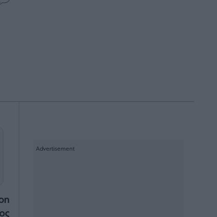
ρη
ος