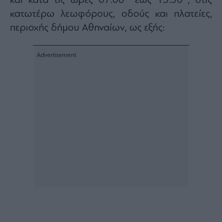
και κατά τις ώρες 07.00΄ έως 13.30΄, στις
κατωτέρω λεωφόρους, οδούς και πλατείες,
περιοχής δήμου Αθηναίων, ως εξής: