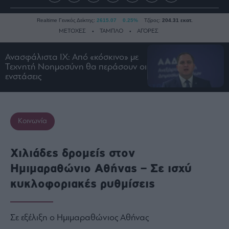
Realtime Γενικός Δείκτης:
2615.07
0.25%
Τζίρος:
204.31 εκατ.
ΜΕΤΟΧΕΣ
ΤΑΜΠΛΟ
ΑΓΟΡΕΣ
Ανασφάλιστα ΙΧ: Από «κόσκινο» με
Τεχνητή Νοημοσύνη θα περάσουν οι
Ειδήσεις
ενστάσεις
Οικονομία
Business
Τράπεζες
Κοινωνία
Ναυτιλία
Real
Χιλιάδες δρομείς στον
Estate
Ημιμαραθώνιο Αθήνας – Σε ισχύ
Ενέργεια
κυκλοφοριακές ρυθμίσεις
Πολιτική
Πολιτισμός
Κοινωνία
Σε εξέλιξη ο Ημιμαραθώνιος Αθήνας
Law