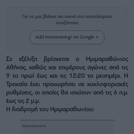
Rumors
ESG
Για να μας βλέπεις πιο συχνά στα αποτελέσματα
Today
αναζήτησης
Mononews2030
Άρθρα
Add mononews.gr on Google
Συνεντεύξεις
Σε εξέλιξη βρίσκεται ο Ημιμαραθώνιος
Αθήνας, καθώς και επιμέρους αγώνες από τις
9 το πρωί έως και τις 12:20 το μεσημέρι. Η
Les
Τροχαία έχει προχωρήσει σε κυκλοφοριακές
Bons
ρυθμίσεις, οι οποίες θα ισχύουν από τις 6 π.μ.
Vivants
έως τις 2 μ.μ.
Auto
Η διαδρομή του Ημιμαραθωνίου:
Life
&
Style
Υγεία