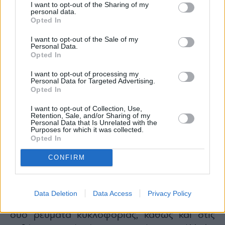
οδό.
I want to opt-out of the Sharing of my
personal data.
Πλατεία Ομονοίας.
Opted In
Πλατεία Συντάγματος.
I want to opt-out of the Sale of my
Φιλελλήνων, σε όλο το μήκος της και στις
Personal Data.
Opted In
καθέτους αυτής έως την πρώτη παράλληλη
οδό κατά τις ώρες 06.00΄ έως 13.30΄.
I want to opt-out of processing my
Personal Data for Targeted Advertising.
Πατησίων – 28ης Οκτωβρίου, στο τμήμα της
Opted In
μεταξύ της οδού Αγ. Μελετίου και της πλατείας
I want to opt-out of Collection, Use,
Retention, Sale, and/or Sharing of my
Ομονοίας και στα δύο -2- ρεύματα
Personal Data that Is Unrelated with the
Purposes for which it was collected.
κυκλοφορίας, καθώς και στις καθέτους αυτής
Opted In
έως την πρώτη παράλληλη οδό.
Λ. Βασ. Όλγας, σε όλο το μήκος της και στα
CONFIRM
δύο ρεύματα κυκλοφορίας.
Λ. Συγγρού, στο τμήμα της μεταξύ της οδού
Data Deletion
Data Access
Privacy Policy
Αμ. Φραντζή και της Λ. Βασ. Αμαλίας και στα
δύο ρεύματα κυκλοφορίας, καθώς και στις