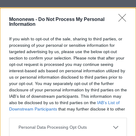
Mononews -
Do Not Process My Personal
Information
If you wish to opt-out of the sale, sharing to third parties, or
processing of your personal or sensitive information for
targeted advertising by us, please use the below opt-out
section to confirm your selection. Please note that after your
Στο τμήμα της από Αμερικής έως πλ.
opt-out request is processed you may continue seeing
Συντάγματος η διακοπή της κυκλοφορίας των
interest-based ads based on personal information utilized by
us or personal information disclosed to third parties prior to
οχημάτων θα πραγματοποιηθεί σταδιακά από
your opt-out. You may separately opt-out of the further
ώρα 06.00΄ έως ώρα 13.30΄.
disclosure of your personal information by third parties on the
Ακαδημίας, σε όλο το μήκος της και στις
IAB’s list of downstream participants. This information may
also be disclosed by us to third parties on the
IAB’s List of
καθέτους αυτής έως την πρώτη παράλληλη
Downstream Participants
that may further disclose it to other
οδό.
third parties.
Σόλωνος, σε όλο το μήκος της και στις
Personal Data Processing Opt Outs
καθέτους αυτής έως την πρώτη παράλληλη