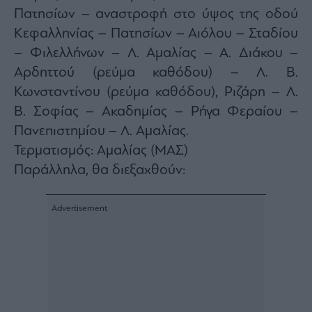
Monocle
Πατησίων – αναστροφή στο ύψος της οδού
Media
Lab
Κεφαλληνίας – Πατησίων – Αιόλου – Σταδίου
– Φιλελλήνων – Λ. Αμαλίας – Α. Διάκου –
Αρδηττού (ρεύμα καθόδου) – Λ. Β.
Mononews100
Κωνσταντίνου (ρεύμα καθόδου), Ριζάρη – Λ.
Β. Σοφίας – Ακαδημίας – Ρήγα Φεραίου –
Πανεπιστημίου – Λ. Αμαλίας.
Τερματισμός: Αμαλίας (ΜΑΣ)
Εγγραφείτε
στο
Παράλληλα, θα διεξαχθούν:
Newsletter
του
mononews.gr
By
submitting
your
email,
you