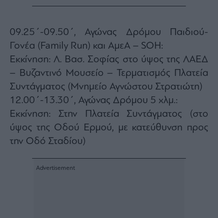
ας
οι
ήσης
09.25΄-09.50΄, Αγώνας Δρόμου Παιδιού-
Γονέα (Family Run) και ΑμεΑ – SOΗ:
4
Εκκίνηση: Λ. Βασ. Σοφίας στο ύψος της ΛΑΕΔ
news.gr
ghts
– Βυζαντινό Μουσείο – Τερματισμός Πλατεία
rved
Συντάγματος (Μνημείο Αγνώστου Στρατιώτη)
12.00΄-13.30΄, Αγώνας Δρόμου 5 χλμ.:
Εκκίνηση: Στην Πλατεία Συντάγματος (στο
ύψος της Οδού Ερμού, με κατεύθυνση προς
την Οδό Σταδίου)