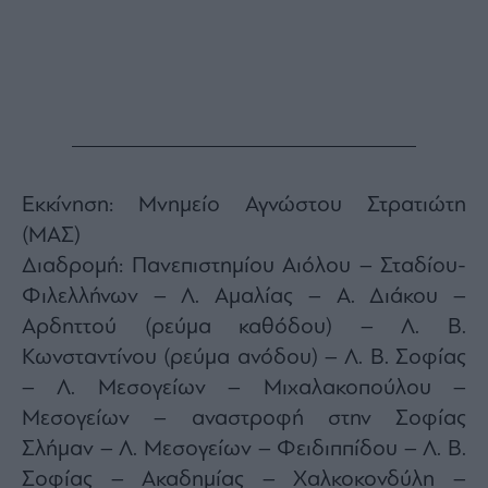
Buy-
Hold-
Sell
The
Value
Investor
Crypto
Χρηματιστηριακές
Εκκίνηση: Μνημείο Αγνώστου Στρατιώτη
Ανακοινώσεις
(ΜΑΣ)
Διαδρομή: Πανεπιστημίου Αιόλου – Σταδίου-
Creative
Content
Φιλελλήνων – Λ. Αμαλίας – Α. Διάκου –
Αρδηττού (ρεύμα καθόδου) – Λ. Β.
Branded
Content
Κωνσταντίνου (ρεύμα ανόδου) – Λ. Β. Σοφίας
Reports
– Λ. Μεσογείων – Μιχαλακοπούλου –
&
Μεσογείων – αναστροφή στην Σοφίας
Branded
Content
Σλήμαν – Λ. Μεσογείων – Φειδιππίδου – Λ. Β.
Calendar
Σοφίας – Ακαδημίας – Χαλκοκονδύλη –