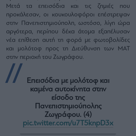
Monocle
Μετά τα επεισόδια και τις ζημιές που
Media
Lab
προκάλεσαν, οι κουκουλοφόροι επέστρεψαν
στην Πανεπιστημιούπολη, ωστόσο, λίγη ώρα
αργότερα, περίπου δέκα άτομα εξαπέλυσαν
Mononews100
νέα επίθεση αυτή τη φορά με φωτοβολίδες
και μολότοφ προς τη Διεύθυνση των ΜΑΤ
στην περιοχή του Ζωγράφου.
Εγγραφείτε
στο
Newsletter
Επεισόδια με μολότοφ και
του
καμένα αυτοκίνητα στην
mononews.gr
είσοδο της
Πανεπιστημιούπολης
Ζωγράφου. (4)
By
pic.twitter.com/u7T5knpD3x
submitting
your
email,
you