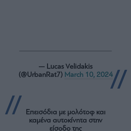
ας
οι
ήσης
4
news.gr
ghts
rved
— Lucas Velidakis
(@UrbanRat7)
March 10, 2024
Επεισόδια με μολότοφ και
καμένα αυτοκίνητα στην
είσοδο της