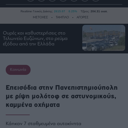
Realtime Γενικός Δείκτης:
2615.07
0.25%
Τζίρος:
204.31 εκατ.
ΜΕΤΟΧΕΣ
ΤΑΜΠΛΟ
ΑΓΟΡΕΣ
Ουρές και καθυστερήσεις στο
Ειδήσεις
Τελωνείο Ευζώνων, στο ρεύμα
εξόδου από την Ελλάδα
Οικονομία
Business
Τράπεζες
Κοινωνία
Ναυτιλία
Real
Estate
Επεισόδια στην Πανεπιστημιούπολη
Ενέργεια
με ρίψη μολότοφ σε αστυνομικούς,
Πολιτική
καμμένα οχήματα
Πολιτισμός
Κοινωνία
Κάηκαν 7 σταθμευμένα αυτοκίνητα
Law