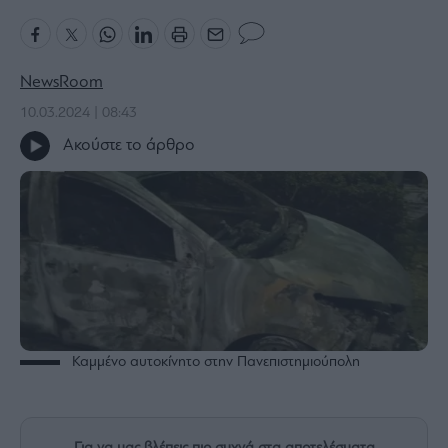
Bloomberg
Financial
Times
NewsRoom
10.03.2024 | 08:43
Ακούστε το άρθρο
The
Wiseman
Room
301
My
Story
Media
Winners
&
Καμμένο αυτοκίνητο στην Πανεπιστημιούπολη
Losers
Επι-
θετικά