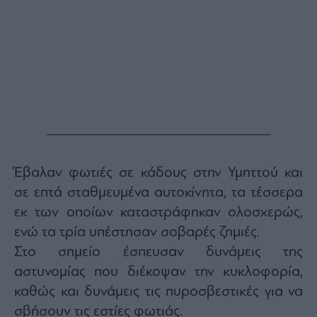
Buy-
Hold-
Sell
The
Value
Investor
Crypto
Χρηματιστηριακές
Ανακοινώσεις
Έβαλαν φωτιές σε κάδους στην Υμηττού και
Creative
Content
σε επτά σταθμευμένα αυτοκίνητα, τα τέσσερα
εκ των οποίων καταστράφηκαν ολοσχερώς,
Branded
Content
ενώ τα τρία υπέστησαν σοβαρές ζημιές.
Reports
Στο σημείο έσπευσαν δυνάμεις της
&
αστυνομίας που διέκοψαν την κυκλοφορία,
Branded
Content
καθώς και δυνάμεις τις πυροσβεστικές για να
Calendar
σβήσουν τις εστίες φωτιάς.