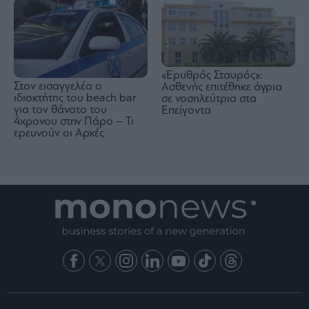
«Ερυθρός Σταυρός»:
Στον εισαγγελέα ο
Ασθενής επιτέθηκε άγρια
ιδιοκτήτης του beach bar
σε νοσηλεύτρια στα
για τον θάνατο του
Επείγοντα
4χρονου στην Πάρο – Τι
ερευνούν οι Αρχές