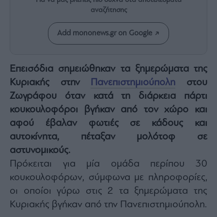
Για να μας βλέπεις πιο συχνά στα αποτελέσματα
Rumors
αναζήτησης
ESG
Today
Add mononews.gr on Google
Mononews2030
Άρθρα
Επεισόδια σημειώθηκαν τα ξημερώματα της
Συνεντεύξεις
Κυριακής στην
Πανεπιστημιούπολη
στου
Ζωγράφου όταν κατά τη διάρκεια πάρτι
κουκουλοφόροι βγήκαν από τον χώρο και
αφού έβαλαν φωτιές σε κάδους και
Les
αυτοκίνητα, πέταξαν μολότοφ σε
Bons
αστυνομικούς.
Vivants
Πρόκειται για μία ομάδα περίπου 30
Auto
κουκουλοφόρων, σύμφωνα με πληροφορίες,
Life
&
οι οποίοι γύρω στις 2 τα ξημερώματα της
Style
Κυριακής βγήκαν από την Πανεπιστημιούπολη.
Υγεία