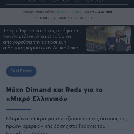
Realtime Γενικός Δείκτης:
2615.07
0.25%
Τζίρος:
204.31 εκατ.
ΜΕΤΟΧΕΣ
ΤΑΜΠΛΟ
ΑΓΟΡΕΣ
Τραμπ: Έφεση κατά της απόφασης
του Ανωτάτου Δικαστηρίου να
Ειδήσεις
απαγορεύσει την κατασκευή
αίθουσας χορού στον Λευκό Οίκο
Οικονομία
Business
Τράπεζες
Real Estate
Ναυτιλία
Real
Μάχη Dimand και Reds για το
Estate
«Μικρό Ελληνικό»
Ενέργεια
Πολιτική
Πολιτισμός
Κληρώνει σήμερα για την αξιοποίηση της έκτασης της
Κοινωνία
πρώην αμερικανικής βάσης στις Γούρνες του
Law
Ηρακλείου Κρήτης