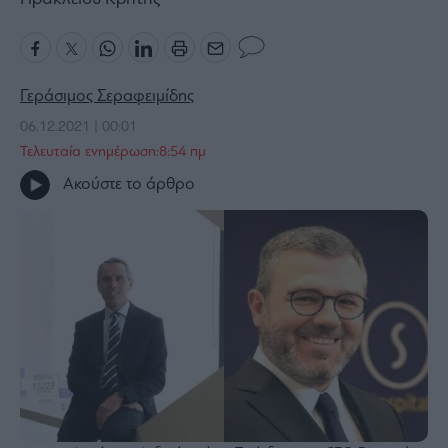
Bloomberg
Financial
Times
Γεράσιμος Σεραφειμίδης
06.12.2021 | 00:01
Τελευταία ενημέρωση:8:54 πμ
The
Ακούστε το άρθρο
Wiseman
Room
301
My
Story
Media
Winners
&
Losers
Επι-
θετικά