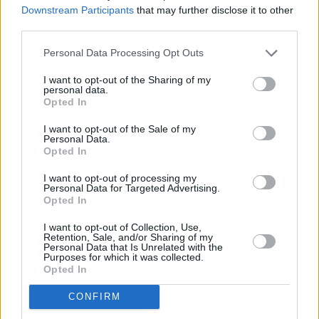
κτίρια, τράπεζες, πάρκινγκ (κλειστά και
Downstream Participants
that may further disclose it to other
ανοικτά), ενυδρεία και αγκυροβόλιο σκαφών
third parties.
για τη διασύνδεση με τη νήσο Ντια.
Personal Data Processing Opt Outs
Επιπλέον σε δεύτερο χρόνο θα κατασκευαστεί
I want to opt-out of the Sharing of my
καζίνο ύστερα από σχετική άδεια που θα
personal data.
Opted In
εκδοθεί από την από την
Επιτροπή Εποπτείας
και Ελέγχου Παιγνίων
(Ε.Ε.Ε.Π.). Η άδεια αυτή
I want to opt-out of the Sale of my
Personal Data.
εκδίδεται απευθείας μέσω του Δημοσίου
Opted In
χωρίς τη διαμεσολάβηση τρίτου, όπως
I want to opt-out of processing my
συνέβη με το Ελληνικό και το Intergrated
Personal Data for Targeted Advertising.
Opted In
Resort Casino που έχει αναλάβει ο Όμιλος της
ΓΕΚ ΤΕΡΝΑ.
I want to opt-out of Collection, Use,
Retention, Sale, and/or Sharing of my
Personal Data that Is Unrelated with the
Purposes for which it was collected.
Dimand
real estate
Reds
Opted In
Γούρνες Ηρακλείου
Μικρό Ελληνικό
CONFIRM