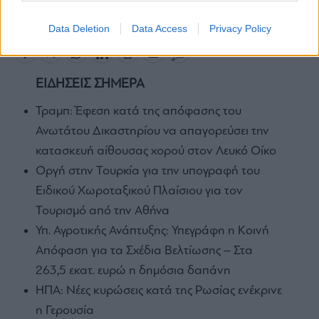
ΤΑΙΠΕΔ
Data Deletion
Data Access
Privacy Policy
ΕΙΔΗΣΕΙΣ ΣΗΜΕΡΑ
Τραμπ: Έφεση κατά της απόφασης του
Ανωτάτου Δικαστηρίου να απαγορεύσει την
κατασκευή αίθουσας χορού στον Λευκό Οίκο
Οργή στην Τουρκία για την υπογραφή του
Ειδικού Χωροταξικού Πλαίσιου για τον
Τουρισμό από την Αθήνα
Υπ. Αγροτικής Ανάπτυξης: Υπεγράφη η Κοινή
Απόφαση για τα Σχέδια Βελτίωσης – Στα
263,5 εκατ. ευρώ η δημόσια δαπάνη
ΗΠΑ: Νέες κυρώσεις κατά της Ρωσίας ενέκρινε
η Γερουσία