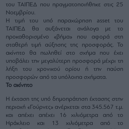
agree
του ΤΑΙΠΕΔ που πραγματοποιήθηκε στις 25
to
our
Νοεμβρίου.
Terms
and
Η τιμή του υπό παραχώρηση asset του
Privacy
Notice.
You
ΤΑΙΠΕΔ θα αυξάνεται ανάλογα με το
can
opt
προκαθορισμένο «βήμα» που αφορά στη
out
at
σταθερή τιμή αύξησης της προσφοράς. Το
any
time.
This
ακίνητο θα πωληθεί στο σχήμα που έχει
site
is
υποβάλει την μεγαλύτερη προσφορά μέχρι τη
protected
by
λήξη του χρονικού ορίου ή την παύση
reCAPTCHA
and
the
προσφορών από τα υπόλοιπα σχήματα.
Google
Privacy
Το ακίνητο
Policy
and
Terms
of
Η έκταση της υπό δημοπράτηση έκτασης στην
Service
apply.
περιοχή «Γούρνες» ανέρχεται στα 345.567 τ.μ.
και απέχει απέχει 16 χιλιόμετρα από το
ότητα
Ηράκλειο και 13 χιλιόμετρα από το
ι
ίες