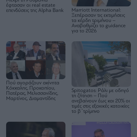
Μέχρι τη Ρουμανία
έφτασαν οι real estate
Marriott International:
επενδύσεις της Alpha Bank
Ξεπέρασαν τις εκτιμήσεις
τα κέρδη τριμήνου –
Αναβαθμίζει το guidance
για το 2026
Πού αγοράζουν ακίνητα
Κόκκαλης, Προκοπίου,
Spitogatos: Ράλι με οδηγό
Πατέρας, Μελισσανίδης,
τη ζήτηση – Πού
Μαρτίνος, Διαμαντίδης
ανεβαίνουν έως και 20% οι
τιμές στις εξοχικές κατοικίες
το β΄τρίμηνο