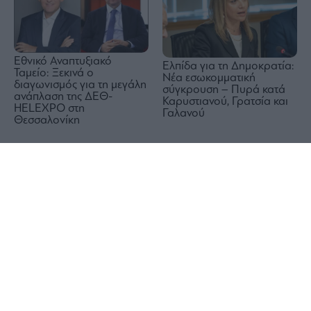
Εθνικό Αναπτυξιακό
Ελπίδα για τη Δημοκρατία:
Ταμείο: Ξεκινά ο
Νέα εσωκομματική
διαγωνισμός για τη μεγάλη
σύγκρουση – Πυρά κατά
ανάπλαση της ΔΕΘ-
Καρυστιανού, Γρατσία και
HELEXPO στη
Γαλανού
Θεσσαλονίκη
1x
Σκέρτσος: Το ΠΑΣΟΚ
υποκαθιστά την οικονομική
Τόμας Μπάρκιν (Fed): Η
ανάλυση με πολιτική
αγορά εργασίας των ΗΠΑ
προπαγάνδα
δεν είναι ούτε αδύναμη
ούτε υπερβολικά ισχυρή