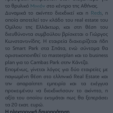
Buy-
το θρυλικό
Μινιόν
στο κέντρο της Αθήνας.
Hold-
Sell
Δυναμικά το ακίνητο διεκδικεί και η
Reds
, η
The
οποία αποτελεί τον κλάδο του real estate του
Value
Ομίλου της Ελλάκτωρ, και στη θέση του
Investor
διευθύνοντα συμβούλου βρίσκεται ο Γιώργος
Crypto
Κωνσταντινίδης. Η εταιρεία διαχειρίζεται ήδη
Χρηματιστηριακές
Ανακοινώσεις
το Smart Park στα Σπάτα, ενώ σύντομα θα
οριστικοποιηθεί το masterplan και το business
plan για το Cambas Park στην Κάντζα.
Creative
Content
Επομένως, γίνεται λόγος για δύο εταιρείες με
Branded
παγιωμένη θέση στο ελληνικό Real Estate και
Content
την απαραίτητη εμπειρία και τα εχέγγυα
Reports
προκειμένου να διεκδικήσουν το ακίνητο, η
&
αξία του οποίου εκτιμάται πως θα ξεπεράσει
Branded
Content
τα 20 εκατ. ευρώ.
Calendar
Η ηλεκτρονική δημοπράτηση