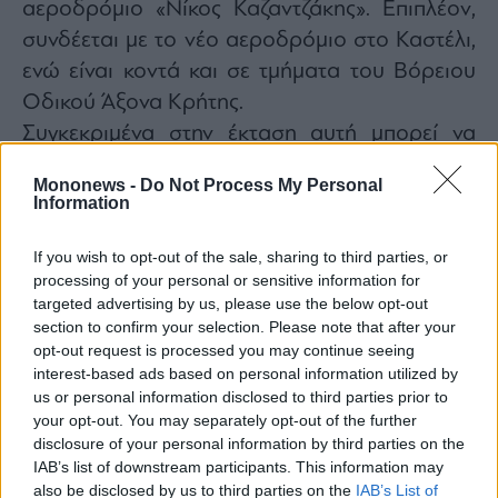
αεροδρόμιο «Νίκος Καζαντζάκης». Επιπλέον,
ας
οι
συνδέεται με το νέο αεροδρόμιο στο Καστέλι,
ήσης
ενώ είναι κοντά και σε τμήματα του Βόρειου
Οδικού Άξονα Κρήτης.
4
Συγκεκριμένα στην έκταση αυτή μπορεί να
news.gr
ghts
κατασκευαστούν ξενοδοχεία 4 και 5 αστέρων
rved
Mononews -
Do Not Process My Personal
200 κλινών, επιπλωμένα διαμερίσματα,
Information
ξενοδοχείο μεικτού τύπου 5 αστέρων και 678
κλινών, καζίνο, mini γήπεδο γκολφ, spa,
If you wish to opt-out of the sale, sharing to third parties, or
processing of your personal or sensitive information for
μαρίνα ελλιμενισμού σκαφών αναψυχής,
targeted advertising by us, please use the below opt-out
ελικοδρόμιο, αθλητικές εγκαταστάσεις,
section to confirm your selection. Please note that after your
εμπορικά κέντρα, πολυκαταστήματα και
opt-out request is processed you may continue seeing
interest-based ads based on personal information utilized by
supermarket, χώροι εστίασης έως 500
us or personal information disclosed to third parties prior to
ατόμων, εμπορικά καταστήματα έως 200 τ.μ.,
your opt-out. You may separately opt-out of the further
κέντρο υγείας, συνεδριακό κέντρο, εκθεσιακό
disclosure of your personal information by third parties on the
IAB’s list of downstream participants. This information may
κέντρο και εκθεσιακοί χώροι, πολιτιστικά
also be disclosed by us to third parties on the
IAB’s List of