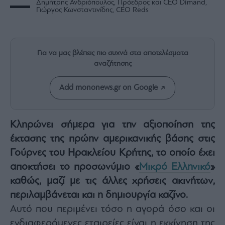
Δημήτρης Ανδριόπουλος, Πρόεδρος και CEO Dimand,
Rumors
Γιώργος Κωνσταντινίδης, CEO Reds
ESG
Today
Mononews2030
Για να μας βλέπεις πιο συχνά στα αποτελέσματα
Άρθρα
αναζήτησης
Συνεντεύξεις
Add mononews.gr on Google
Κληρώνει σήμερα για την αξιοποίηση της
έκτασης της πρώην αμερικανικής βάσης στις
Les
Bons
Γούρνες του Ηρακλείου Κρήτης, το οποίο έχει
Vivants
αποκτήσει το προσωνύμιο «
Μικρό Ελληνικό
»
Auto
καθώς, μαζί με τις άλλες χρήσεις ακινήτων,
Life
περιλαμβάνεται και η δημιουργία καζίνο.
&
Style
Αυτό που περιμένει τόσο η αγορά όσο και οι
Υγεία
ενδιαφερόμενες εταιρείες είναι η εκκίνηση της