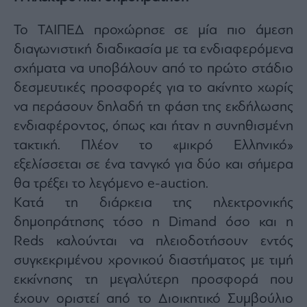
Monocle
Media
Το ΤΑΙΠΕΔ προχώρησε σε μία πιο άμεση
Lab
διαγωνιστική διαδικασία με τα ενδιαφερόμενα
σχήματα να υποβάλουν από το πρώτο στάδιο
δεσμευτικές προσφορές για το ακίνητο χωρίς
Mononews100
να περάσουν δηλαδή τη φάση της εκδήλωσης
ενδιαφέροντος, όπως και ήταν η συνηθισμένη
τακτική. Πλέον το «μικρό Ελληνικό»
Εγγραφείτε
στο
εξελίσσεται σε ένα τανγκό για δύο και σήμερα
Newsletter
θα τρέξει το λεγόμενο e-auction.
του
mononews.gr
Κατά τη διάρκεια της ηλεκτρονικής
δημοπράτησης τόσο η Dimand όσο και η
Reds καλούνται να πλειοδοτήσουν εντός
συγκεκριμένου χρονικού διαστήματος με τιμή
By
εκκίνησης τη μεγαλύτερη προσφορά που
submitting
your
έχουν οριστεί από το Διοικητικό Συμβούλιο
email,
you