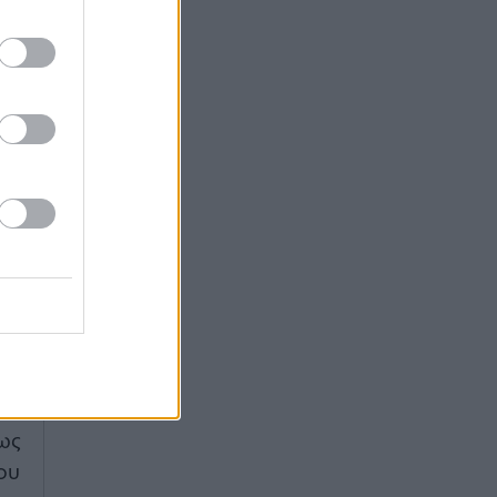
το
αν
ίς
ην
μο
ης
εν
το
ία
ου
ον
ως
ου