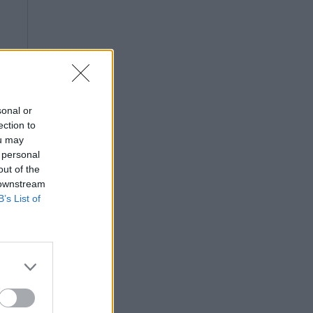
sonal or
ection to
ou may
 personal
out of the
 downstream
B’s List of