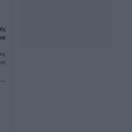
ής
σε
ης
ση