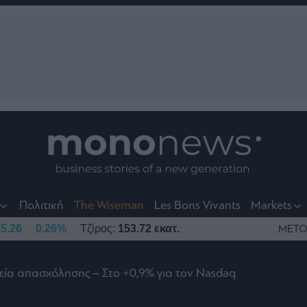
nt
t
t
Πολιτική
The Wiseman
Les Bons Vivants
Markets
5.26
0.26%
Τζίρος:
153.72 εκατ.
ΜΕΤΟ
χεία απασχόλησης – Στο +0,9% για τον Nasdaq
το