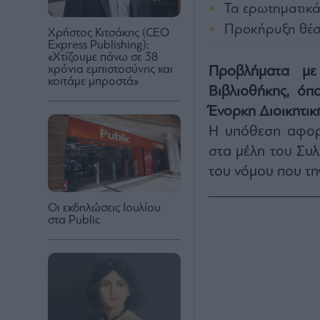
Τα ερωτηματικ
Προκήρυξη θέσ
Χρήστος Κιτσάκης (CEO
Express Publishing):
«Χτίζουμε πάνω σε 38
χρόνια εμπιστοσύνης και
Προβλήματα με
κοιτάμε μπροστά»
Βιβλιοθήκης, όπ
Ένορκη Διοικητικ
Η υπόθεση αφορά
στα μέλη του Συ
του νόμου που την
Οι εκδηλώσεις Ιουλίου
στα Public