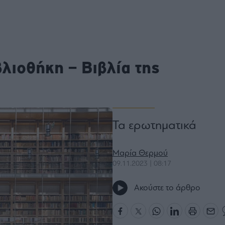
ου
r
λιοθήκη – Βιβλία της
ail,
s and
n opt
te is
CHA
acy
rvice
Τα ερωτηματικά
Μαρία Θερμού
09.11.2023 | 08:17
Ακούστε το άρθρο