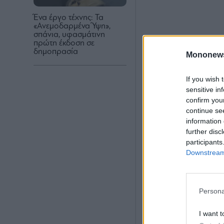
Ένα έργο τέχνης: Τα
«Ανεμοδαρμένα Ύψη»,
σπάνια, υφασμάτινη
πρώτη έκδοση σε
δημοπρασία
Mononew
If you wish 
sensitive in
confirm you
continue se
information 
further disc
participants
Downstream 
Persona
I want t