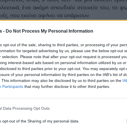
ολεκτικά, ένα ακόμη σπουδαίο στοιχείο του, το φω
σκιές, που εκείνο αφήνει να υπάρχουν.
ιές», λοιπόν, είναι ο τίτλος της έκθεσης, π
s -
Do Not Process My Personal Information
 το Σάββατο, 14 Δεκεμβρίου στο
Ίδρυμα Γιάν
αρούσι
, με θέμα την μελέτη του καλλιτέχνη για το 
to opt-out of the sale, sharing to third parties, or processing of your per
ις ερριμμένες σκιές, με τις οποίες είχε αρχίσει 
formation for targeted advertising by us, please use the below opt-out s
πό τη δεκαετία του ΄50, δουλεύοντας τότε τη σει
r selection. Please note that after your opt-out request is processed y
eing interest-based ads based on personal information utilized by us or
α καφενεία, αλλά και δεν σταμάτησαν ποτέ να τ
disclosed to third parties prior to your opt-out. You may separately opt-
ίτε επρόκειτο για τη ζωγραφική, είτε για τ
losure of your personal information by third parties on the IAB’s list of
. This information may also be disclosed by us to third parties on the
IA
Participants
that may further disclose it to other third parties.
, που ανήκουν στη συλλογή του Ιδρύματος, καθώς κ
κές μαρτυρίες του ζωγράφου, συνθέτουν το υλικό τη
υτικό και ενδιαφέρον…
l Data Processing Opt Outs
o opt-out of the Sharing of my personal data.