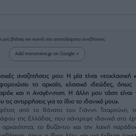
α μας βλέπεις πιο συχνά στα αποτελέσματα αναζήτησης
Add mononews.gr on Google
σικές αναζητήσεις μου: Η μία είναι νεοκλασική κ
φομοιώσει το αρχαίο, κλασικό ιδεώδες, όπως 
ρόκ και η Αναγέννηση. Η άλλη μου τάση είναι 
τις αντιρρήσεις για το ίδιο το ιδανικό μου».
 φέτος από το θάνατο του Γιάννη Τσαρούχη, τ
άφου της Ελλάδας, που πάντρεψε ιδανικά στο έρ
ή αρχαιότητα, το Βυζάντιο και την λαϊκή παράδο
ισβήτησε, όπως ο ίδιος λέει- και μια έκθεση έρχετ