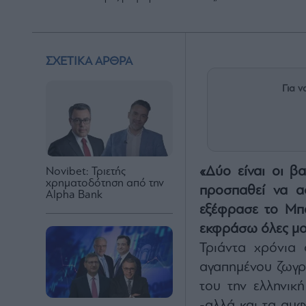
ΣΧΕΤΙΚΑ ΑΡΘΡΑ
Για ν
«Δύο είναι οι βα
Novibet: Τριετής
χρηματοδότηση από την
προσπαθεί να α
Alpha Bank
εξέφρασε το Μπα
εκφράσω όλες μου 
Τριάντα χρόνια
αγαπημένου ζωγρ
του την ελληνικ
-αλλά και τα αμφ