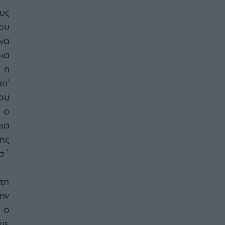
υς
ου
 να
ια
 η
απ’
ου
 ο
ια
ης
σ΄
τη
ην
 ο
με