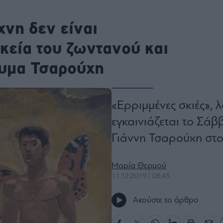
ου
r
χνη δεν είναι
κεία του ζωντανού και
ρυμα Τσαρούχη
ail,
s and
n opt
te is
CHA
acy
rvice
«Eρριμμένες σκιές», λ
εγκαινιάζεται το Σάβ
Γιάννη Τσαρούχη στ
Μαρία Θερμού
11.12.2019 | 08:43
Ακούστε το άρθρο