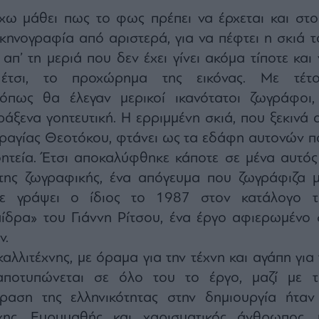
χω μάθει πως το φως πρέπει να έρχεται και στο
σκηνογραφία από αριστερά, για να πέφτει η σκιά τ
απ’ τη μεριά που δεν έχει γίνει ακόμα τίποτε και
 έτσι, το προχώρημα της εικόνας. Με τέτο
όπως θα έλεγαν μερικοί ικανότατοι ζωγράφοι,
ράξενα γοητευτική. Η ερριμμένη σκιά, που ξεκινά 
εραγίας Θεοτόκου, φτάνει ως τα εδάφη αυτονών π
οητεία. Έτσι αποκαλύφθηκε κάποτε σε μένα αυτός
της ζωγραφικής, ένα απόγευμα που ζωγράφιζα μ
χε γράψει ο ίδιος το 1987 στον κατάλογο τ
δρα» του Γιάννη Ρίτσου, ένα έργο αφιερωμένο 
ν.
αλλιτέχνης, με όραμα για την τέχνη και αγάπη για 
αποτυπώνεται σε όλο του το έργο, μαζί με τ
ραση της ελληνικότητας στην δημιουργία ήταν
χης. Ευρυμαθής και χαρισματικός άνθρωπος, 