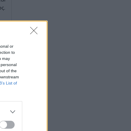
ς.
ου
νη
φως
sonal or
να
ection to
ρά
ou may
 personal
ον
out of the
ην
 downstream
B’s List of
αι
ς,