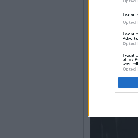
Opted 
I want t
Opted 
I want 
Advertis
Opted 
I want t
of my P
was col
Opted 