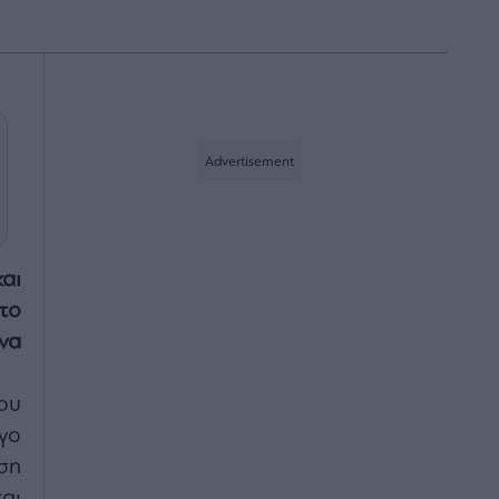
αι
το
να
ου
γο
ση
αι