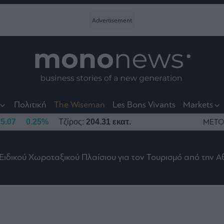
nt
t
t
Πολιτική
The Wiseman
Les Bons Vivants
Markets
5.07
0.25%
Τζίρος:
204.31 εκατ.
ΜΕΤΟ
Ειδικού Χωροταξικού Πλαίσιου για τον Τουρισμό από την 
το