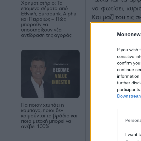
Χρηματιστήριο: Τα
να φωτίσει, κυρι
επόμενα σήματα από
Εθνική, Eurobank, Alpha
Και μαζί του τις 
και Πειραιώς – Πώς
μπορούν να
«Eρριμμένες σκ
υποστηρίξουν νέα
Mononew
εγκαινιάζεται
αντίδραση της αγοράς
Τσαρούχη στο Μ
If you wish 
και ειδικά για τ
sensitive in
ασχολείται ήδη α
confirm you
continue se
έργων του για τ
information 
ενδιαφέρουν, ε
further disc
σκηνογραφία.
participants
Downstream 
Έργα και σπουδές
γραπτές, προσωπι
Για ποιον χτυπάει η
καμπάνα, ποιοι δεν
αναπόφευκτα γοητε
κοιμούνται τα βράδια και
Persona
ποια μετοχή μπορεί να
ανέβει 100%
I want t