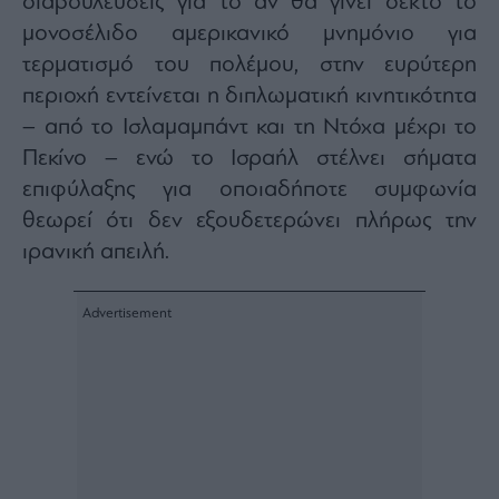
διαβουλεύσεις για το αν θα γίνει δεκτό το
Buy-
Hold-
μονοσέλιδο αμερικανικό μνημόνιο για
Sell
τερματισμό του πολέμου, στην ευρύτερη
The
περιοχή εντείνεται η διπλωματική κινητικότητα
Value
Investor
– από το Ισλαμαμπάντ και τη Ντόχα μέχρι το
Crypto
Πεκίνο – ενώ το Ισραήλ στέλνει σήματα
επιφύλαξης για οποιαδήποτε συμφωνία
Χρηματιστηριακές
Ανακοινώσεις
θεωρεί ότι δεν εξουδετερώνει πλήρως την
ιρανική απειλή.
Creative
Content
Branded
Content
Reports
&
Branded
Content
Calendar