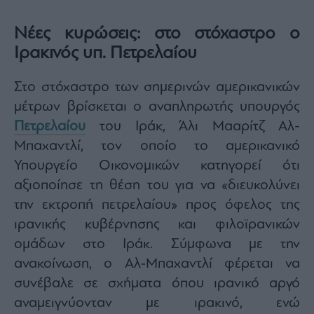
agree
to
our
Νέες κυρώσεις: στο στόχαστρο ο
Terms
and
Ιρακινός υπ. Πετρελαίου
Privacy
Notice.
You
can
opt
Στο στόχαστρο των σημερινών αμερικανικών
out
at
μέτρων βρίσκεται ο αναπληρωτής υπουργός
any
time.
Πετρελαίου
του Ιράκ, Άλι Μααρίτζ Αλ-
This
site
is
Μπαχαντλί, τον οποίο το αμερικανικό
protected
by
Υπουργείο Οικονομικών κατηγορεί ότι
reCAPTCHA
and
αξιοποίησε τη θέση του για να «διευκολύνει
the
Google
Privacy
την εκτροπή πετρελαίου» προς όφελος της
Policy
and
ιρανικής κυβέρνησης και φιλοϊρανικών
Terms
of
ομάδων στο Ιράκ. Σύμφωνα με την
Service
apply.
ανακοίνωση, ο Αλ‑Μπαχαντλί φέρεται να
συνέβαλε σε σχήματα όπου ιρανικό αργό
ότητα
αναμειγνύονταν με ιρακινό, ενώ
ι
ίες