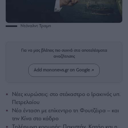
Rumors
ESG
Today
Mononews2030
Ντόναλντ Τραμπ
Άρθρα
Συνεντεύξεις
Για να μας βλέπεις πιο συχνά στα αποτελέσματα
αναζήτησης
Add mononews.gr on Google
Les
Bons
Vivants
Νέες κυρώσεις: στο στόχαστρο ο Ιρακινός υπ.
Auto
Πετρελαίου
Life
Νέα ένταση με επίκεντρο τη Φουτζέιρα – και
&
Style
την Κίνα στο κάδρο
Υγεία
Τηλέφωνα κορυφής: Πακιστάν, Κατάρ και η