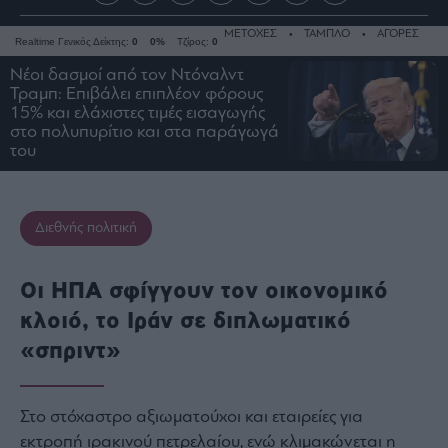
ΜΕΤΟΧΕΣ
ΤΑΜΠΛΟ
ΑΓΟΡΕΣ
Realtime Γενικός Δείκτης:
0
0%
Τζίρος:
0
Nέοι δασμοί από τον Ντόναλντ
Τραμπ: Επιβάλει επιπλέον φόρους
15% και ελάχιστες τιμές εισαγωγής
στο πολυπυρίτιο και στα παράγωγά
Ειδήσεις
του
Οικονομία
Business
Τράπεζες
Διεθνής πολιτική
Ναυτιλία
Real
Οι ΗΠΑ σφίγγουν τον οικονομικό
Estate
κλοιό, το Ιράν σε διπλωματικό
Ενέργεια
«σπριντ»
Πολιτική
Πολιτισμός
Κοινωνία
Στο στόχαστρο αξιωματούχοι και εταιρείες για
εκτροπή ιρακινού πετρελαίου, ενώ κλιμακώνεται η
Law