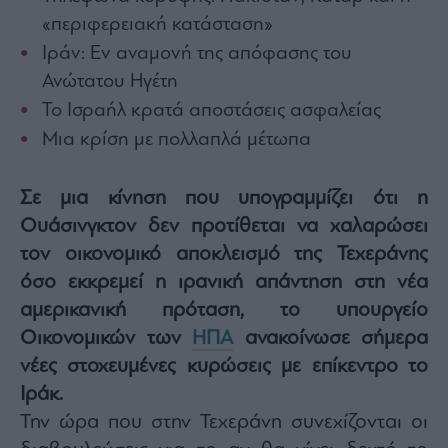
Architecture
«περιφερειακή κατάσταση»
&
Ιράν: Εν αναμονή της απόφασης του
Design
Ανώτατου Ηγέτη
Fashion
&
Το Ισραήλ κρατά αποστάσεις ασφαλείας
Art
Μια κρίση με πολλαπλά μέτωπα
Watches
Yachts
Σε μια κίνηση που υπογραμμίζει ότι η
Table
Ουάσινγκτον δεν προτίθεται να χαλαρώσει
For
Two
τον οικονομικό αποκλεισμό της Τεχεράνης
όσο εκκρεμεί η ιρανική απάντηση στη νέα
αμερικανική πρόταση, το υπουργείο
Οικονομικών των
ΗΠΑ
ανακοίνωσε σήμερα
Μετοχές
νέες στοχευμένες κυρώσεις με επίκεντρο το
Αγορές
Ιράκ.
Trader's
Την ώρα που στην Τεχεράνη συνεχίζονται οι
book