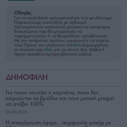
Οδηγίες
Για να σχολιάσετε χρησιμοποιήστε ένα ψευδώνυμο.
Παρακαλούμε σχολιάζετε με σεβασμό.
Χρησιμοποιείτε κατανοητή γλώσσα και αποφύγετε
διατυπώσεις που θα μπορούσαν να
παρερμηνευτούν ή να θεωρηθούν προσβλητικές.
Με την ανάρτηση σχολίου, συμφωνείτε να τηρείτε
τους Όρους του ιστότοπου
contact
Δημιουργήστε
το account σας
εδώ
, για να κάνετε like, dislike ή
report ακατάλληλα/προσβλητικά σχόλια.
ΔΗΜΟΦΙΛΗ
Για ποιον χτυπάει η καμπάνα, ποιοι δεν
κοιμούνται τα βράδια και ποια μετοχή μπορεί
να ανέβει 100%
06.08.2026
Η απαγόρευση έφερε… συμφωνία-ρεκόρ με