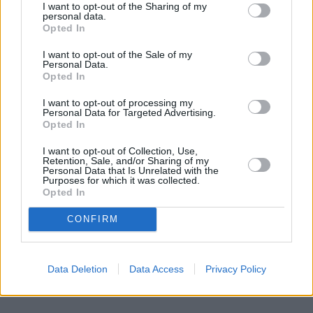
I want to opt-out of the Sharing of my
μεταξύ των κρατών της περιοχής, σε σαφή
personal data.
Opted In
αντιδιαστολή με τον στρατιωτικό δρόμο.
I want to opt-out of the Sale of my
Personal Data.
Opted In
I want to opt-out of processing my
Personal Data for Targeted Advertising.
Opted In
I want to opt-out of Collection, Use,
Retention, Sale, and/or Sharing of my
Personal Data that Is Unrelated with the
Purposes for which it was collected.
Opted In
CONFIRM
Data Deletion
Data Access
Privacy Policy