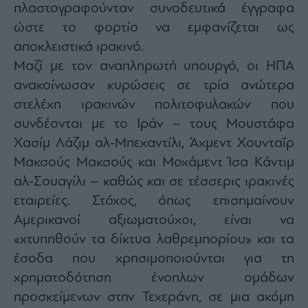
πλαστογραφούνταν συνοδευτικά έγγραφα
ας
οι
ώστε το φορτίο να εμφανίζεται ως
ήσης
αποκλειστικά ιρακινό.
Μαζί με τον αναπληρωτή υπουργό, οι ΗΠΑ
4
news.gr
ανακοίνωσαν κυρώσεις σε τρία ανώτερα
ghts
στελέχη ιρακινών πολιτοφυλακών που
rved
συνδέονται με το Ιράν – τους Μουστάφα
Χασίμ Λάζιμ αλ‑Μπεχαντίλι, Άχμεντ Χουνταΐρ
Μακσούς Μακσούς και Μοχάμεντ Ίσα Κάντιμ
αλ‑Σουαγίλι – καθώς και σε τέσσερις ιρακινές
εταιρείες. Στόχος, όπως επισημαίνουν
Αμερικανοί αξιωματούχοι, είναι να
«χτυπηθούν τα δίκτυα λαθρεμπορίου» και τα
έσοδα που χρησιμοποιούνται για τη
χρηματοδότηση ένοπλων ομάδων
προσκείμενων στην Τεχεράνη, σε μια ακόμη