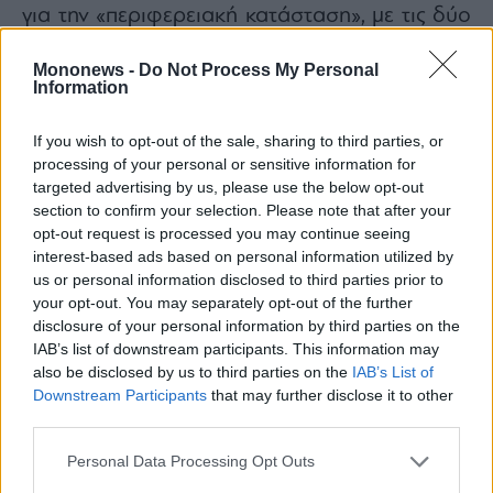
για την «περιφερειακή κατάσταση», με τις δύο
πλευρές να «επαναβεβαιώνουν τη σταθερή
Mononews -
Do Not Process My Personal
δέσμευσή τους να διευκολύνουν τις εν εξελίξει
Information
προσπάθειες για διαρκή ειρήνη στην περιοχή»,
όπως ανέφερε ο Πακιστανός ηγέτης σε
If you wish to opt-out of the sale, sharing to third parties, or
processing of your personal or sensitive information for
ανάρτησή του στο X.
targeted advertising by us, please use the below opt-out
Την ίδια στιγμή, η Τεχεράνη ανακοίνωσε ότι ο
section to confirm your selection. Please note that after your
υπουργός Εξωτερικών Αμπάς Αραγτσί είχε
opt-out request is processed you may continue seeing
interest-based ads based on personal information utilized by
τηλεφωνική συνομιλία με τον Πακιστανό
us or personal information disclosed to third parties prior to
ομόλογό του, Ισάκ Νταρ, με ατζέντα τις
your opt-out. You may separately opt-out of the further
τελευταίες περιφερειακές εξελίξεις και την
disclosure of your personal information by third parties on the
IAB’s list of downstream participants. This information may
εμβάθυνση της διμερούς συνεργασίας.
also be disclosed by us to third parties on the
IAB’s List of
Σύμφωνα με τον Ιρανό υπουργό, οι δύο
Downstream Participants
that may further disclose it to other
πλευρές υπογράμμισαν την ανάγκη συνέχισης
third parties.
της «πολιτικής του διαλόγου και της
Personal Data Processing Opt Outs
διπλωματίας» και ενίσχυσης της συνεργασίας