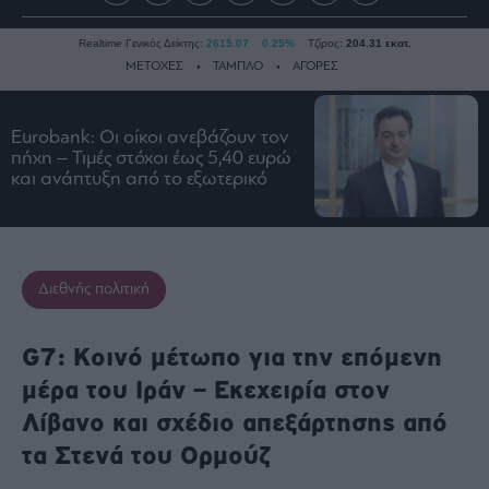
Realtime Γενικός Δείκτης:
2615.07
0.25%
Τζίρος:
204.31 εκατ.
ΜΕΤΟΧΕΣ
ΤΑΜΠΛΟ
ΑΓΟΡΕΣ
Eurobank: Οι οίκοι ανεβάζουν τον
Ειδήσεις
πήχη – Τιμές στόχοι έως 5,40 ευρώ
και ανάπτυξη από το εξωτερικό
Οικονομία
Business
Τράπεζες
Ναυτιλία
Διεθνής πολιτική
Real
Estate
G7: Κοινό μέτωπο για την επόμενη
Ενέργεια
μέρα του Ιράν – Εκεχειρία στον
Πολιτική
Λίβανο και σχέδιο απεξάρτησης από
Πολιτισμός
τα Στενά του Ορμούζ
Κοινωνία
Law