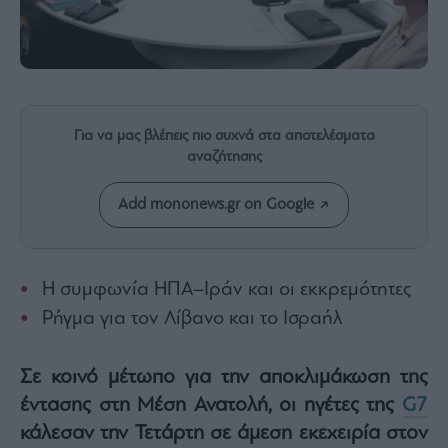
Rumors
ESG
Today
Mononews2030
Άρθρα
Για να μας βλέπεις πιο συχνά στα αποτελέσματα
Συνεντεύξεις
αναζήτησης
Add mononews.gr on Google
Les
Η συμφωνία ΗΠΑ–Ιράν και οι εκκρεμότητες
Bons
Vivants
Ρήγμα για τον Λίβανο και το Ισραήλ
Auto
Life
Σε κοινό μέτωπο για την αποκλιμάκωση της
&
έντασης στη Μέση Ανατολή, οι ηγέτες της
G7
Style
κάλεσαν την Τετάρτη σε άμεση εκεχειρία στον
Υγεία