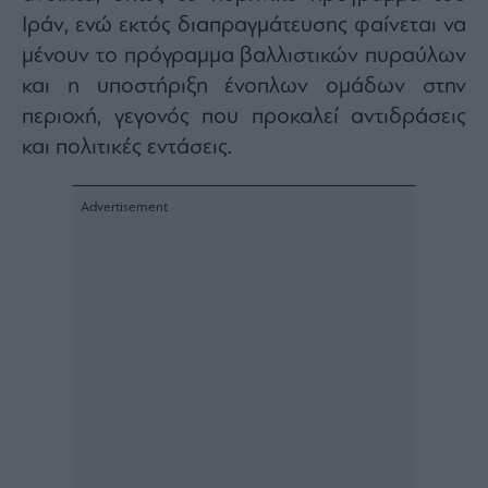
ας
Ιράν, ενώ εκτός διαπραγμάτευσης φαίνεται να
οι
ήσης
μένουν το πρόγραμμα βαλλιστικών πυραύλων
και η υποστήριξη ένοπλων ομάδων στην
4
περιοχή, γεγονός που προκαλεί αντιδράσεις
news.gr
και πολιτικές εντάσεις.
ghts
rved