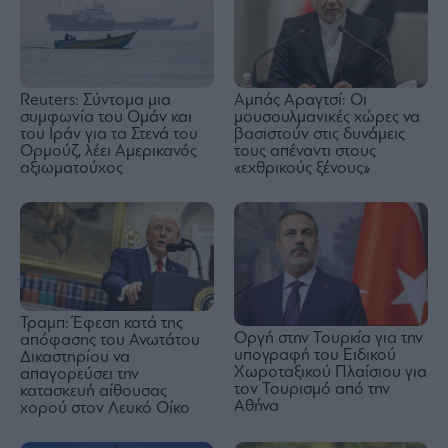
Reuters: Σύντομα μια
Αμπάς Αραγτσί: Οι
συμφωνία του Ομάν και
μουσουλμανικές χώρες να
του Ιράν για τα Στενά του
βασιστούν στις δυνάμεις
Ορμούζ, λέει Αμερικανός
τους απέναντι στους
αξιωματούχος
«εχθρικούς ξένους»
Τραμπ: Έφεση κατά της
Οργή στην Τουρκία για την
απόφασης του Ανωτάτου
υπογραφή του Ειδικού
Δικαστηρίου να
Χωροταξικού Πλαίσιου για
απαγορεύσει την
τον Τουρισμό από την
κατασκευή αίθουσας
Αθήνα
χορού στον Λευκό Οίκο