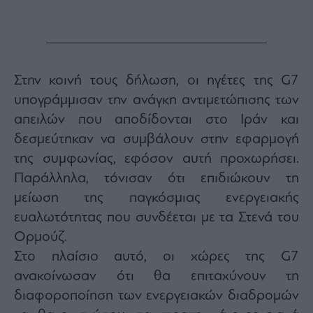
Monocle
Media
Lab
Στην κοινή τους δήλωση, οι ηγέτες της G7
Mononews100
υπογράμμισαν την ανάγκη αντιμετώπισης των
απειλών που αποδίδονται στο Ιράν και
δεσμεύτηκαν να συμβάλουν στην εφαρμογή
Εγγραφείτε
της συμφωνίας, εφόσον αυτή προχωρήσει.
στο
Newsletter
Παράλληλα, τόνισαν ότι επιδιώκουν τη
του
μείωση της παγκόσμιας ενεργειακής
mononews.gr
ευαλωτότητας που συνδέεται με τα Στενά του
Ορμούζ.
Στο πλαίσιο αυτό, οι χώρες της G7
ανακοίνωσαν ότι θα επιταχύνουν τη
By
submitting
διαφοροποίηση των ενεργειακών διαδρομών
your
email,
you