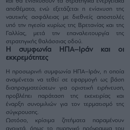
και θα ενισχύσουν τα στρατηγικά ενεργειακά
agree
to
αποθέματα, ενώ εξετάζεται η ενίσχυση της
our
Terms
ναυτικής ασφάλειας με διεθνείς αποστολές
and
Privacy
Notice.
υπό την ηγεσία κυρίως της Βρετανίας και της
You
can
Γαλλίας, μετά την επαναλειτουργία της
opt
out
στρατηγικής θαλάσσιας οδού.
at
any
Η συμφωνία ΗΠΑ–Ιράν και οι
time.
This
site
εκκρεμότητες
is
protected
by
reCAPTCHA
Η προσωρινή συμφωνία ΗΠΑ–Ιράν, η οποία
and
the
αναμένεται να τεθεί σε εφαρμογή ως βάση
Google
Privacy
Policy
διαπραγματεύσεων για οριστική ειρήνευση,
and
Terms
προβλέπει παράταση της εκεχειρίας και
of
Service
έναρξη συνομιλιών για τον τερματισμό της
apply.
σύγκρουσης.
Ωστόσο, κρίσιμα ζητήματα παραμένουν
ότητα
ι
ανοιχτά, όπως το πυρηνικό πρόγραμμα του
ίες