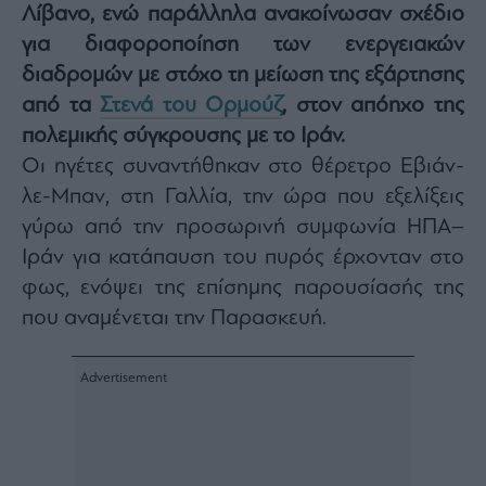
Λίβανο, ενώ παράλληλα ανακοίνωσαν σχέδιο
Architecture
για διαφοροποίηση των ενεργειακών
&
Design
διαδρομών με στόχο τη μείωση της εξάρτησης
Fashion
από τα
Στενά του Ορμούζ
, στον απόηχο της
&
πολεμικής σύγκρουσης με το Ιράν.
Art
Οι ηγέτες συναντήθηκαν στο θέρετρο Εβιάν-
Watches
λε-Μπαν, στη Γαλλία, την ώρα που εξελίξεις
Yachts
γύρω από την προσωρινή συμφωνία ΗΠΑ–
Table
For
Ιράν για κατάπαυση του πυρός έρχονταν στο
Two
φως, ενόψει της επίσημης παρουσίασής της
που αναμένεται την Παρασκευή.
Μετοχές
Αγορές
Trader's
book