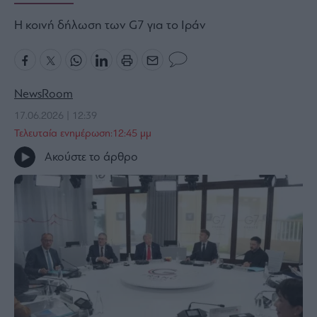
Bloomberg
Η κοινή δήλωση των G7 για το Ιράν
Financial
Times
NewsRoom
17.06.2026 | 12:39
The
Wiseman
Τελευταία ενημέρωση:12:45 μμ
Room
Ακούστε το άρθρο
301
My
Story
Media
Winners
&
Losers
Επι-
θετικά