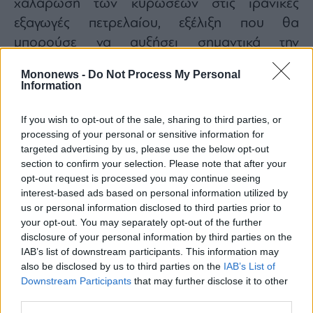
χαλάρωση των κυρώσεων στις ιρανικές
εξαγωγές πετρελαίου, εξέλιξη που θα
μπορούσε να αυξήσει σημαντικά την
παγκόσμια προσφορά αργού.
Mononews -
Do Not Process My Personal
Σε αυτό το πλαίσιο, η G7 επιβεβαίωσε ότι
Information
βασική προτεραιότητα παραμένει η ενίσχυση
If you wish to opt-out of the sale, sharing to third parties, or
της ενεργειακής ασφάλειας και η μείωση της
processing of your personal or sensitive information for
εξάρτησης από κρίσιμα γεωστρατηγικά
targeted advertising by us, please use the below opt-out
σημεία, όπως τα Στενά του Ορμούζ.
section to confirm your selection. Please note that after your
opt-out request is processed you may continue seeing
interest-based ads based on personal information utilized by
us or personal information disclosed to third parties prior to
your opt-out. You may separately opt-out of the further
disclosure of your personal information by third parties on the
IAB’s list of downstream participants. This information may
also be disclosed by us to third parties on the
IAB’s List of
Downstream Participants
that may further disclose it to other
third parties.