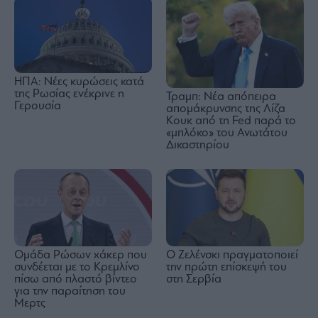
ΗΠΑ: Νέες κυρώσεις κατά
της Ρωσίας ενέκρινε η
Τραμπ: Νέα απόπειρα
Γερουσία
απομάκρυνσης της Λίζα
Κουκ από τη Fed παρά το
«μπλόκο» του Ανωτάτου
Δικαστηρίου
Ομάδα Ρώσων χάκερ που
Ο Ζελένσκι πραγματοποιεί
συνδέεται με το Κρεμλίνο
την πρώτη επίσκεψή του
πίσω από πλαστό βίντεο
στη Σερβία
για την παραίτηση του
Μερτς