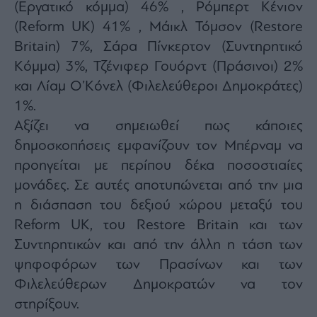
(Εργατικό κόμμα) 46% , Ρόμπερτ Κένιον
ας
οι
(Reform UK) 41% , Μάικλ Τόμσον (Restore
ήσης
Britain) 7%, Σάρα Πίνκερτον (Συντηρητικό
Κόμμα) 3%, Τζένιφερ Γουόρντ (Πράσινοι) 2%
4
και Λίαμ Ο’Κόνελ (Φιλελεύθεροι Δημοκράτες)
news.gr
ghts
1%.
rved
Αξίζει να σημειωθεί πως κάποιες
δημοσκοπήσεις εμφανίζουν τον Μπέρναμ να
προηγείται με περίπου δέκα ποσοστιαίες
μονάδες. Σε αυτές αποτυπώνεται από την μια
η διάσπαση του δεξιού χώρου μεταξύ του
Reform UK, του Restore Britain και των
Συντηρητικών και από την άλλη η τάση των
ψηφοφόρων των Πρασίνων και των
Φιλελεύθερων Δημοκρατών να τον
στηρίξουν.