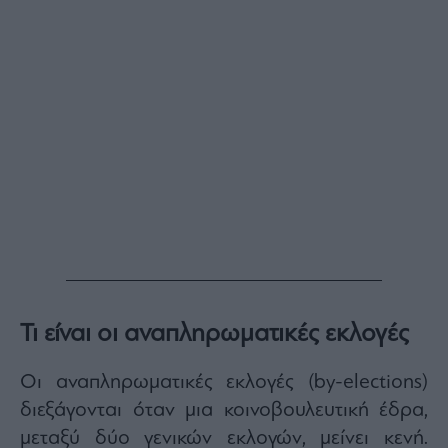
Monocle
Media
Lab
Mononews100
Εγγραφείτε
στο
Newsletter
του
mononews.gr
Τι είναι οι αναπληρωματικές εκλογές
Οι αναπληρωματικές εκλογές (by-elections)
By
διεξάγονται όταν μια κοινοβουλευτική έδρα,
submitting
your
μεταξύ δύο γενικών εκλογών, μείνει κενή.
email,
you