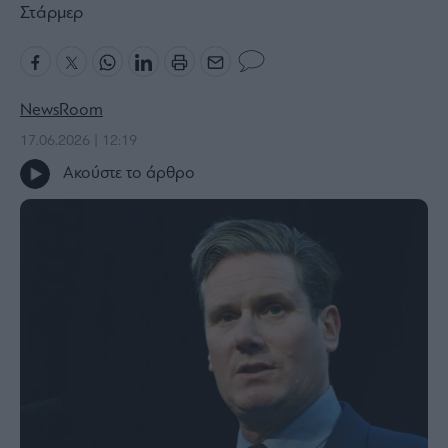
Στάρμερ
Bloomberg
Financial
Times
NewsRoom
17.06.2026 | 12:19
The
Ακούστε το άρθρο
Wiseman
Room
301
My
Story
Media
Winners
&
Losers
Επι-
θετικά