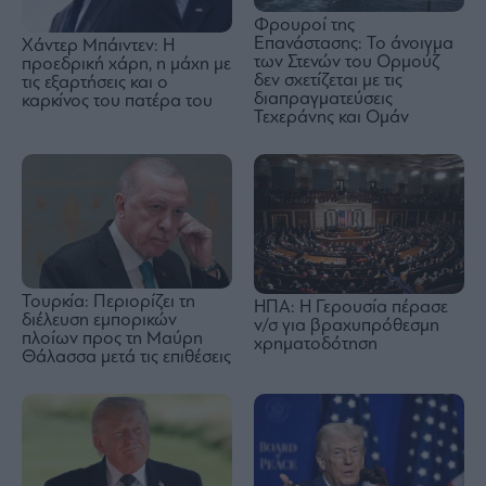
Φρουροί της
Επανάστασης: Το άνοιγμα
Χάντερ Μπάιντεν: Η
των Στενών του Ορμούζ
προεδρική χάρη, η μάχη με
δεν σχετίζεται με τις
τις εξαρτήσεις και ο
διαπραγματεύσεις
καρκίνος του πατέρα του
Τεχεράνης και Ομάν
Τουρκία: Περιορίζει τη
ΗΠΑ: Η Γερουσία πέρασε
διέλευση εμπορικών
ν/σ για βραχυπρόθεσμη
πλοίων προς τη Μαύρη
χρηματοδότηση
Θάλασσα μετά τις επιθέσεις