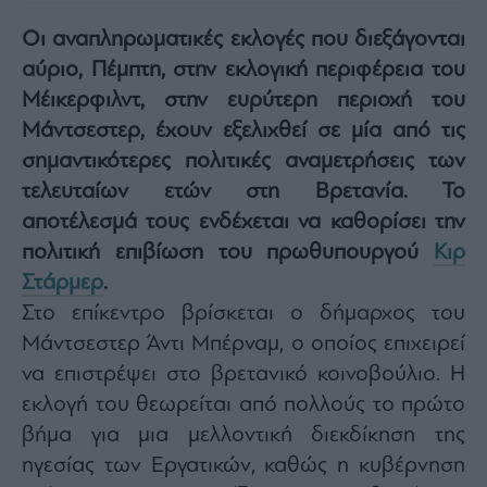
Architecture
Οι αναπληρωματικές εκλογές που διεξάγονται
&
Design
αύριο, Πέμπτη, στην εκλογική περιφέρεια του
Fashion
Μέικερφιλντ, στην ευρύτερη περιοχή του
&
Μάντσεστερ, έχουν εξελιχθεί σε μία από τις
Art
σημαντικότερες πολιτικές αναμετρήσεις των
Watches
τελευταίων ετών στη Βρετανία. Το
Yachts
αποτέλεσμά τους ενδέχεται να καθορίσει την
Table
πολιτική επιβίωση του πρωθυπουργού
Κιρ
For
Two
Στάρμερ
.
Στο επίκεντρο βρίσκεται ο δήμαρχος του
Μάντσεστερ Άντι Μπέρναμ, ο οποίος επιχειρεί
να επιστρέψει στο βρετανικό κοινοβούλιο. Η
Μετοχές
εκλογή του θεωρείται από πολλούς το πρώτο
Αγορές
βήμα για μια μελλοντική διεκδίκηση της
Trader's
book
ηγεσίας των Εργατικών, καθώς η κυβέρνηση