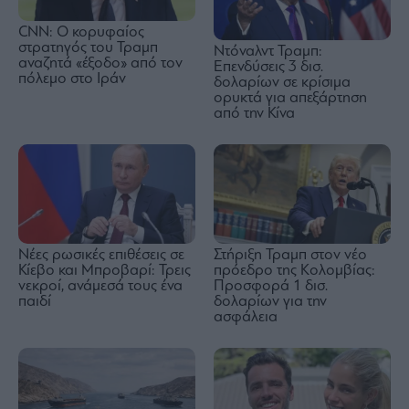
CNN: Ο κορυφαίος
στρατηγός του Τραμπ
Ντόναλντ Τραμπ:
αναζητά «έξοδο» από τον
Επενδύσεις 3 δισ.
πόλεμο στο Ιράν
δολαρίων σε κρίσιμα
ορυκτά για απεξάρτηση
από την Κίνα
Νέες ρωσικές επιθέσεις σε
Στήριξη Τραμπ στον νέο
Κίεβο και Μπροβαρί: Τρεις
πρόεδρο της Κολομβίας:
νεκροί, ανάμεσά τους ένα
Προσφορά 1 δισ.
παιδί
δολαρίων για την
ασφάλεια