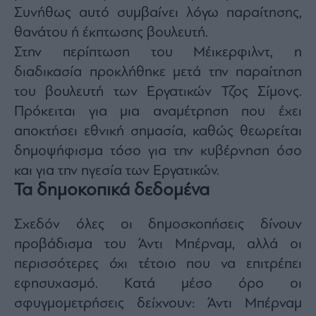
agree
Συνήθως αυτό συμβαίνει λόγω παραίτησης,
to
our
θανάτου ή έκπτωσης βουλευτή.
Terms
and
Στην περίπτωση του Μέικερφιλντ, η
Privacy
Notice.
You
διαδικασία προκλήθηκε μετά την παραίτηση
can
opt
του βουλευτή των Εργατικών Τζος Σίμονς.
out
at
Πρόκειται για μια αναμέτρηση που έχει
any
time.
This
αποκτήσει εθνική σημασία, καθώς θεωρείται
site
is
δημοψήφισμα τόσο για την κυβέρνηση όσο
protected
by
και για την ηγεσία των Εργατικών.
reCAPTCHA
and
the
Τα δημοκοπικά δεδομένα
Google
Privacy
Policy
and
Σχεδόν όλες οι δημοσκοπήσεις δίνουν
Terms
of
προβάδισμα του Άντι Μπέρναμ, αλλά οι
Service
apply.
περισσότερες όχι τέτοιο που να επιτρέπει
εφησυχασμό. Κατά μέσο όρο οι
ότητα
σφυγμομετρήσεις δείχνουν: Άντι Μπέρναμ
ι
ίες