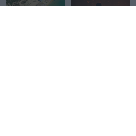
1x
Υπουργείο Υγείας: Τα
Πυρκαγιές: Σε Red Code
απαραίτητα μέτρα
Αττική και άλλες 5 περιοχές
προστασίας πριν από κάθε
την Κυριακή
κολύμβηση
Πλοίο δέχθηκε επίθεση
Αλέξης Τσίπρας: Στις 2
ανοιχτά του Ομάν
Σεπτεμβρίου η
παρουσίαση του
οικονομικού
προγράμματος της ΕΛ.Α.Σ.
στη Θεσσαλονίκη