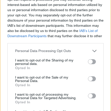
interest-based ads based on personal information utilized by
us or personal information disclosed to third parties prior to
your opt-out. You may separately opt-out of the further
disclosure of your personal information by third parties on the
IAB’s list of downstream participants. This information may
also be disclosed by us to third parties on the
IAB’s List of
Downstream Participants
that may further disclose it to other
third parties.
Personal Data Processing Opt Outs
Μια νίκη του Reform UK θα θεωρηθεί
I want to opt-out of the Sharing of my
σοβαρό πλήγμα τόσο για το κυβερνών κόμμα
personal data.
Opted In
όσο και τον ίδιο τον πρωθυπουργό. Γεγονός
που θα μπορούσε να επιταχύνει τις εξελίξεις
I want to opt-out of the Sale of my
Personal Data.
στο εσωτερικό των Εργατικών, σημειώνουν
Opted In
πολιτικοί αναλυτές.
I want to opt-out of processing my
Για τον λόγο αυτό, το Μέικερφιλντ δεν
Personal Data for Targeted Advertising.
Opted In
αντιμετωπίζεται ως μια συνηθισμένη