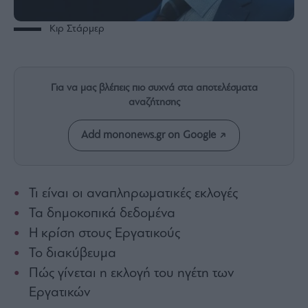
Rumors
ESG
Κιρ Στάρμερ
Today
Mononews2030
Άρθρα
Για να μας βλέπεις πιο συχνά στα αποτελέσματα
Συνεντεύξεις
αναζήτησης
Add mononews.gr on Google
Les
Τι είναι οι αναπληρωματικές εκλογές
Bons
Τα δημοκοπικά δεδομένα
Vivants
Η κρίση στους Εργατικούς
Auto
Το διακύβευμα
Life
&
Πώς γίνεται η εκλογή του ηγέτη των
Style
Εργατικών
Υγεία