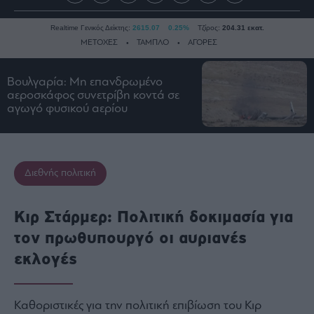
Realtime Γενικός Δείκτης:
2615.07
0.25%
Τζίρος:
204.31 εκατ.
ΜΕΤΟΧΕΣ
ΤΑΜΠΛΟ
ΑΓΟΡΕΣ
Βουλγαρία: Μη επανδρωμένο
Ειδήσεις
αεροσκάφος συνετρίβη κοντά σε
αγωγό φυσικού αερίου
Οικονομία
Business
Τράπεζες
Διεθνής πολιτική
Ναυτιλία
Real
Estate
Κιρ Στάρμερ: Πολιτική δοκιμασία για
Ενέργεια
τον πρωθυπουργό οι αυριανές
Πολιτική
εκλογές
Πολιτισμός
Κοινωνία
Καθοριστικές για την πολιτική επιβίωση του Κιρ
Law