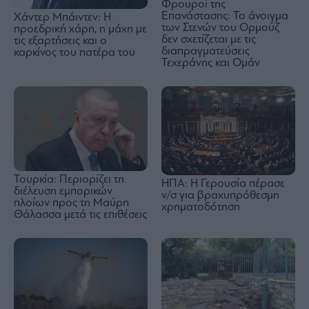
Φρουροί της
Επανάστασης: Το άνοιγμα
Χάντερ Μπάιντεν: Η
των Στενών του Ορμούζ
προεδρική χάρη, η μάχη με
δεν σχετίζεται με τις
τις εξαρτήσεις και ο
διαπραγματεύσεις
καρκίνος του πατέρα του
Τεχεράνης και Ομάν
Τουρκία: Περιορίζει τη
ΗΠΑ: Η Γερουσία πέρασε
διέλευση εμπορικών
ν/σ για βραχυπρόθεσμη
πλοίων προς τη Μαύρη
χρηματοδότηση
Θάλασσα μετά τις επιθέσεις