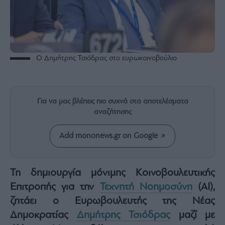
Rumors
ESG
Today
Mononews2030
Άρθρα
Ο Δημήτρης Τσιόδρας στο ευρωκοινοβούλιο
Συνεντεύξεις
Για να μας βλέπεις πιο συχνά στα αποτελέσματα
αναζήτησης
Add mononews.gr on Google
Les
Bons
Vivants
Τη δημιουργία μόνιμης Κοινοβουλευτικής
Auto
Επιτροπής για την
Τεχνητή Νοημοσύνη
(AI),
Life
&
ζητάει ο Ευρωβουλευτής της Νέας
Style
Δημοκρατίας
Δημήτρης Τσιόδρας
μαζί με
Υγεία