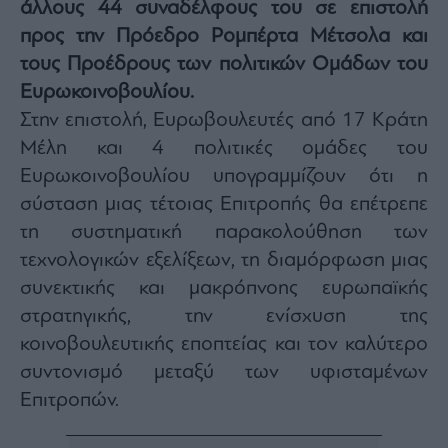
άλλους 44 συναδέλφους του σε επιστολή
Architecture
προς την Πρόεδρο Ρομπέρτα Μέτσολα και
&
Design
τους Προέδρους των πολιτικών Ομάδων του
Fashion
Ευρωκοινοβουλίου.
&
Στην επιστολή, Ευρωβουλευτές από 17 Κράτη
Art
Μέλη και 4 πολιτικές ομάδες του
Watches
Ευρωκοινοβουλίου υπογραμμίζουν ότι η
Yachts
σύσταση μιας τέτοιας Επιτροπής θα επέτρεπε
Table
τη συστηματική παρακολούθηση των
For
Two
τεχνολογικών εξελίξεων, τη διαμόρφωση μιας
συνεκτικής και μακρόπνοης ευρωπαϊκής
στρατηγικής, την ενίσχυση της
κοινοβουλευτικής εποπτείας και τον καλύτερο
Μετοχές
συντονισμό μεταξύ των υφισταμένων
Αγορές
Επιτροπών.
Trader's
book