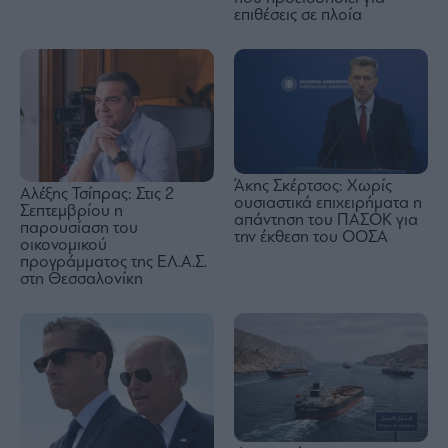
επιθέσεις σε πλοία
Άκης Σκέρτσος: Χωρίς
Αλέξης Τσίπρας: Στις 2
ουσιαστικά επιχειρήματα η
Σεπτεμβρίου η
απάντηση του ΠΑΣΟΚ για
παρουσίαση του
την έκθεση του ΟΟΣΑ
οικονομικού
προγράμματος της ΕΛ.Α.Σ.
στη Θεσσαλονίκη