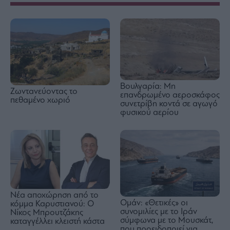
Βουλγαρία: Μη
Ζωντανεύοντας το
επανδρωμένο αεροσκάφος
πεθαμένο χωριό
συνετρίβη κοντά σε αγωγό
φυσικού αερίου
Νέα αποχώρηση από το
Ομάν: «Θετικές» οι
κόμμα Καρυστιανού: Ο
συνομιλίες με το Ιράν
Νίκος Μπρουτζάκης
σύμφωνα με το Μουσκάτ,
καταγγέλλει κλειστή κάστα
που προειδοποιεί για