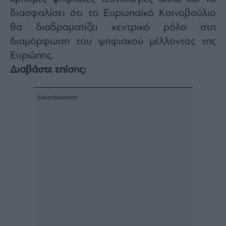
ας
διασφαλίσει ότι το Ευρωπαϊκό Κοινοβούλιο
οι
ήσης
θα διαδραματίζει κεντρικό ρόλο στη
διαμόρφωση του ψηφιακού μέλλοντος της
4
Ευρώπης.
news.gr
Διαβάστε επίσης:
ghts
rved