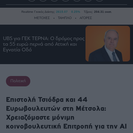
Realtime Γενικός Δείκτης:
2615.07
0.25%
Τζίρος:
204.31 εκατ.
ΜΕΤΟΧΕΣ
ΤΑΜΠΛΟ
ΑΓΟΡΕΣ
UBS για ΓΕΚ ΤΕΡΝΑ: Ο δρόμος προς
Ειδήσεις
τα 55 ευρώ περνά από Αττική και
Οικονομία
Εγνατία Οδό
Business
Τράπεζες
Ναυτιλία
Πολιτική
Real
Estate
Ενέργεια
Επιστολή Τσιόδρα και 44
Πολιτική
Ευρωβουλευτών στη Μέτσολα:
Πολιτισμός
Χρειαζόμαστε μόνιμη
Κοινωνία
κοινοβουλευτική Επιτροπή για την AI
Law