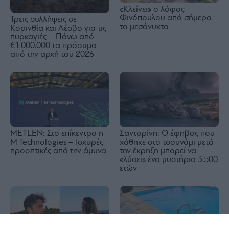
«Κλείνει» ο λόφος
Φινόπουλου από σήμερα
Τρεις συλλήψεις σε
τα μεσάνυχτα
Κορινθία και Λέσβο για τις
πυρκαγιές – Πάνω από
€1.000.000 τα πρόστιμα
από την αρχή του 2026
METLEN: Στο επίκεντρο η
Σαντορίνη: Ο έφηβος που
M Technologies – Ισχυρές
χάθηκε στο τσουνάμι μετά
προοπτικές από την άμυνα
την έκρηξη μπορεί να
«λύσει» ένα μυστήριο 3.500
ετών
1x