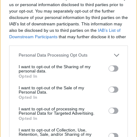
αποτελεσματική μορφή κοινωνικής πολιτικής
us or personal information disclosed to third parties prior to
your opt-out. You may separately opt-out of the further
(Βίντεο)
disclosure of your personal information by third parties on the
Νίκος Xαρδαλιάς: «5,8 εκατ. ευρώ από την
IAB’s list of downstream participants. This information may
Περιφέρεια Αττικής για τις νέες κατασκηνώσεις
also be disclosed by us to third parties on the
IAB’s List of
Downstream Participants
that may further disclose it to other
της Ι Μ. Νέας Ιωνίας»
third parties.
Έκθεση ΙΟΒΕ: Μακροχρόνια πρόκληση η
Personal Data Processing Opt Outs
γήρανση του πληθυσμού – Οι τάσεις και οι
ευκαιρίες στις ελληνικές περιφέρειες
I want to opt-out of the Sharing of my
personal data.
Opted In
I want to opt-out of the Sale of my
Personal Data.
Opted In
I want to opt-out of processing my
Personal Data for Targeted Advertising.
Opted In
I want to opt-out of Collection, Use,
Retention, Sale, and/or Sharing of my