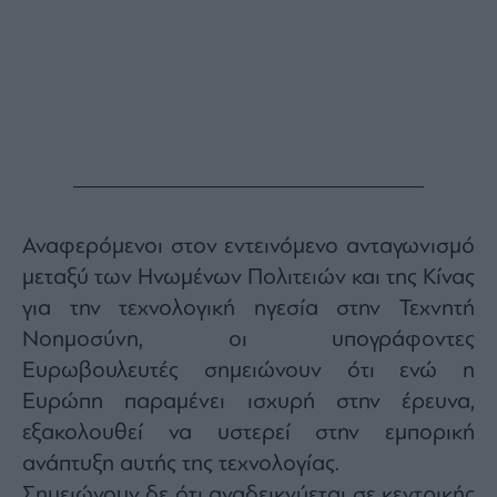
Monocle
Media
Lab
Mononews100
Εγγραφείτε
Αναφερόμενοι στον εντεινόμενο ανταγωνισμό
στο
μεταξύ των Ηνωμένων Πολιτειών και της Κίνας
Newsletter
του
για την τεχνολογική ηγεσία στην Τεχνητή
mononews.gr
Νοημοσύνη, οι υπογράφοντες
Ευρωβουλευτές σημειώνουν ότι ενώ η
Ευρώπη παραμένει ισχυρή στην έρευνα,
εξακολουθεί να υστερεί στην εμπορική
By
submitting
ανάπτυξη αυτής της τεχνολογίας.
your
email,
Σημειώνουν δε ότι αναδεικνύεται σε κεντρικής
you