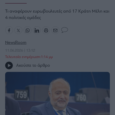
Bloomberg
Τι αναφέρουν ευρωβουλευτές από 17 Κράτη Μέλη και
Financial
4 πολιτικές ομάδες
Times
NewsRoom
The
Wiseman
11.06.2026 | 13:12
Room
Τελευταία ενημέρωση:1:14 μμ
301
Ακούστε το άρθρο
My
Story
Media
Winners
&
Losers
Επι-
θετικά