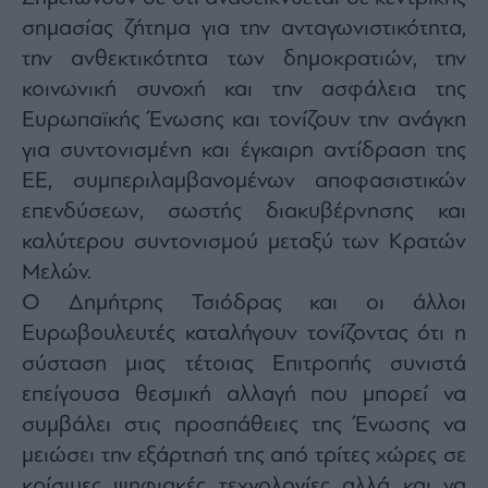
agree
σημασίας ζήτημα για την ανταγωνιστικότητα,
to
our
Terms
την ανθεκτικότητα των δημοκρατιών, την
and
Privacy
κοινωνική συνοχή και την ασφάλεια της
Notice.
You
Ευρωπαϊκής Ένωσης και τονίζουν την ανάγκη
can
opt
out
για συντονισμένη και έγκαιρη αντίδραση της
at
any
ΕΕ, συμπεριλαμβανομένων αποφασιστικών
time.
This
επενδύσεων, σωστής διακυβέρνησης και
site
is
protected
καλύτερου συντονισμού μεταξύ των Κρατών
by
reCAPTCHA
Μελών.
and
the
Ο Δημήτρης Τσιόδρας και οι άλλοι
Google
Privacy
Policy
Ευρωβουλευτές καταλήγουν τονίζοντας ότι η
and
Terms
σύσταση μιας τέτοιας Επιτροπής συνιστά
of
Service
επείγουσα θεσμική αλλαγή που μπορεί να
apply.
συμβάλει στις προσπάθειες της Ένωσης να
ότητα
μειώσει την εξάρτησή της από τρίτες χώρες σε
ι
κρίσιμες ψηφιακές τεχνολογίες αλλά και να
ίες