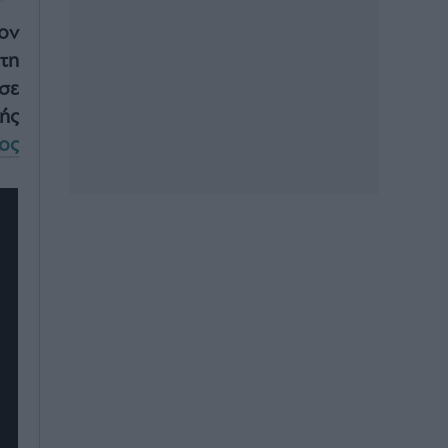
ον
τη
σε
ής
ος