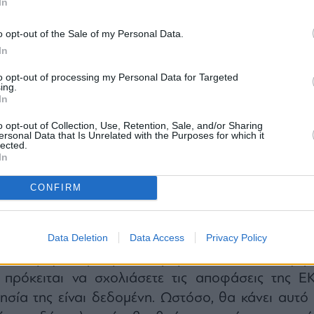
In
o opt-out of the Sale of my Personal Data.
In
to opt-out of processing my Personal Data for Targeted
ing.
In
o opt-out of Collection, Use, Retention, Sale, and/or Sharing
ersonal Data that Is Unrelated with the Purposes for which it
lected.
In
CONFIRM
ριε Υπουργέ, η Ευρωπαϊκή Κεντρική Τράπε
Data Deletion
Data Access
Privacy Policy
ήσει τα επιτόκια. Αυτό τουλάχιστον είναι το σενά
 σε μεγάλο βαθμό οι χρηματοπιστωτικές αγορέ
 πρόκειται να σχολιάσετε τις αποφάσεις της ΕΚ
σία της είναι δεδομένη. Ωστόσο, θα κάνει αυτό 