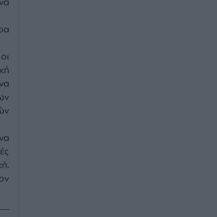
να
ρα
οι
κή
να
ων
ών
να
ές
ή.
ον