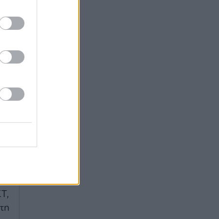
ζα
ριο
ς.
Τ,
τη