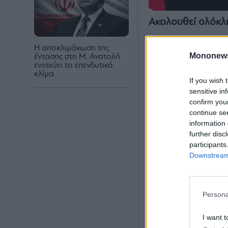
Ακολουθεί ολόκλ
Η αποκλιμάκωση της
Mononew
έντασης στη Μ. Ανατολή
ενισχύει το επενδυτικό
κλίμα
If you wish 
sensitive in
confirm you
continue se
information 
further disc
participants
Downstream 
Persona
I want t