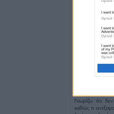
Opted 
I want t
Opted 
I want 
Advertis
Opted 
I want t
of my P
was col
Opted 
Μαρία Ταδέο:
Κύ
αναμένεται να αυξ
που προεξοφλούν
Γνωρίζω ότι δεν
καθώς η ανεξαρτη