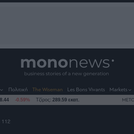
nt
t
t
Πολιτική
The Wiseman
Les Bons Vivants
Markets
8.44
-0.59%
Τζίρος:
289.59 εκατ.
ΜΕΤΟ
 112
το