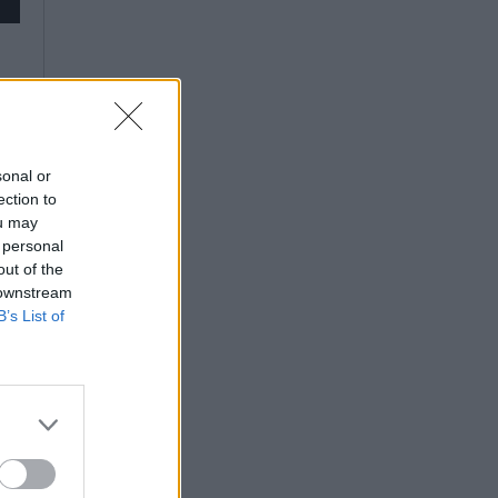
sonal or
ection to
ou may
 personal
out of the
 downstream
B’s List of