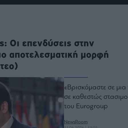
ου
r
ail,
: Οι επενδύσεις στην
s and
n opt
te is
ιο αποτελεσματική μορφή
CHA
acy
rvice
τεο)
«Βρισκόμαστε σε μια
σε καθεστώς στασιμ
του Eurogroup
NewsRoom