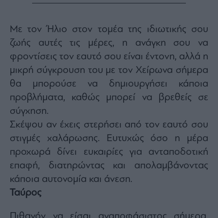
Monocle
Media
Lab
Με τον Ήλιο στον τομέα της ιδιωτικής σου
ζωής αυτές τις μέρες, η ανάγκη σου να
φροντίσεις τον εαυτό σου είναι έντονη, αλλά η
Mononews100
μικρή σύγκρουση του με τον Χείρωνα σήμερα
θα μπορούσε να δημιουργήσει κάποια
προβλήματα, καθώς μπορεί να βρεθείς σε
Εγγραφείτε
σύγχηση.
στο
Newsletter
Σκέψου αν έχεις στερήσει από τον εαυτό σου
του
στιγμές χαλάρωσης. Ευτυχώς όσο η μέρα
mononews.gr
προχωρά δίνει ευκαιρίες για ανταποδοτική
επαφή, διατηρώντας και απολαμβάνοντας
κάποια αυτονομία και άνεση.
Ταύρος
By
submitting
your
email,
Πιθανόν να είσαι αναποφάσιστος σήμερα,
you