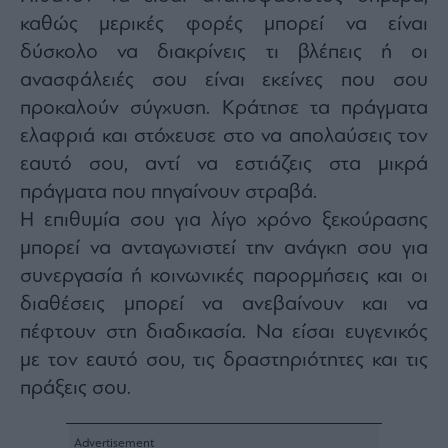
agree
καθώς μερικές φορές μπορεί να είναι
to
our
Terms
δύσκολο να διακρίνεις τι βλέπεις ή οι
and
Privacy
ανασφάλειές σου είναι εκείνες που σου
Notice.
You
προκαλούν σύγχυση. Κράτησε τα πράγματα
can
opt
out
ελαφριά και στόχευσε στο να απολαύσεις τον
at
any
εαυτό σου, αντί να εστιάζεις στα μικρά
time.
This
πράγματα που πηγαίνουν στραβά.
site
is
protected
Η επιθυμία σου για λίγο χρόνο ξεκούρασης
by
reCAPTCHA
μπορεί να ανταγωνιστεί την ανάγκη σου για
and
the
συνεργασία ή κοινωνικές παρορμήσεις και οι
Google
Privacy
Policy
διαθέσεις μπορεί να ανεβαίνουν και να
and
Terms
πέφτουν στη διαδικασία. Να είσαι ευγενικός
of
Service
με τον εαυτό σου, τις δραστηριότητες και τις
apply.
πράξεις σου.
ότητα
ι
ίες