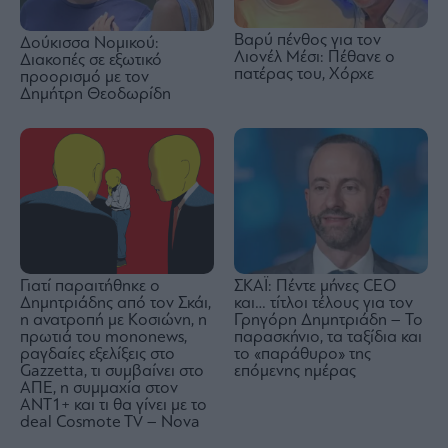
Βαρύ πένθος για τον
Δούκισσα Νομικού:
Λιονέλ Μέσι: Πέθανε ο
Διακοπές σε εξωτικό
πατέρας του, Χόρχε
προορισμό με τον
Δημήτρη Θεοδωρίδη
Γιατί παραιτήθηκε ο
ΣΚΑΪ: Πέντε μήνες CEO
Δημητριάδης από τον Σκάι,
και… τίτλοι τέλους για τον
η ανατροπή με Κοσιώνη, η
Γρηγόρη Δημητριάδη – Το
πρωτιά του mononews,
παρασκήνιο, τα ταξίδια και
ραγδαίες εξελίξεις στο
το «παράθυρο» της
Gazzetta, τι συμβαίνει στο
επόμενης ημέρας
ΑΠΕ, η συμμαχία στον
ΑΝΤ1+ και τι θα γίνει με το
deal Cosmote TV – Nova