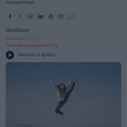
πειραματισμό
Bloomberg
Financial
Times
NewsRoom
20.02.2024 | 09:13
Τελευταία ενημέρωση:9:13 πμ
The
Wiseman
Ακούστε το άρθρο
Room
301
My
Story
Media
Winners
&
Losers
Επι-
θετικά