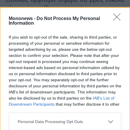
Ευτυχώς αργότερα σήμερα θα βρεις εύκολα
νέους και έξυπνους τρόπους για να
συνδυάσεις δουλειά και περιπέτεια ή μάθηση.
Mononews -
Do Not Process My Personal
Information
Το άνοιγμα σε νέες ιδέες και έννοιες μπορεί να
επηρεάσει θετικά τη δουλειά, τη ρουτίνα, την
If you wish to opt-out of the sale, sharing to third parties, or
υγεία και τις καθημερινές σου εργασίες.
processing of your personal or sensitive information for
targeted advertising by us, please use the below opt-out
section to confirm your selection. Please note that after your
opt-out request is processed you may continue seeing
interest-based ads based on personal information utilized by
us or personal information disclosed to third parties prior to
your opt-out. You may separately opt-out of the further
disclosure of your personal information by third parties on the
IAB’s list of downstream participants. This information may
also be disclosed by us to third parties on the
IAB’s List of
Downstream Participants
that may further disclose it to other
third parties.
Personal Data Processing Opt Outs