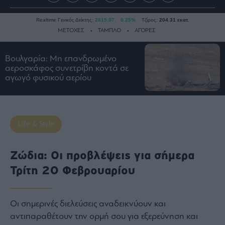
Realtime Γενικός Δείκτης:
2615.07
0.25%
Τζίρος:
204.31 εκατ.
ΜΕΤΟΧΕΣ
ΤΑΜΠΛΟ
ΑΓΟΡΕΣ
Βουλγαρία: Μη επανδρωμένο
Ειδήσεις
αεροσκάφος συνετρίβη κοντά σε
αγωγό φυσικού αερίου
Οικονομία
Business
Τράπεζες
Life & Style
Ναυτιλία
Real
Estate
Ζώδια: Οι προβλέψεις για σήμερα
Ενέργεια
Τρίτη 20 Φεβρουαρίου
Πολιτική
Πολιτισμός
Οι σημερινές διελεύσεις αναδεικνύουν και
Κοινωνία
αντιπαραθέτουν την ορμή σου για εξερεύνηση και
Law