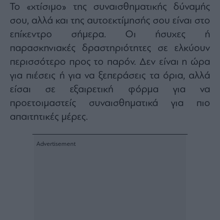
Το «χτίσιμο» της συναισθηματικής δύναμής
Architecture
&
σου, αλλά και της αυτοεκτίμησής σου είναι στο
Design
επίκεντρο σήμερα. Οι ήσυχες ή
Fashion
παρασκηνιακές δραστηριότητες σε ελκύουν
&
περισσότερο προς το παρόν. Δεν είναι η ώρα
Art
για πιέσεις ή για να ξεπεράσεις τα όρια, αλλά
Watches
είσαι σε εξαιρετική φόρμα για να
Yachts
προετοιμαστείς συναισθηματικά για πιο
Table
For
απαιτητικές μέρες.
Two
Μετοχές
Αγορές
Trader's
book