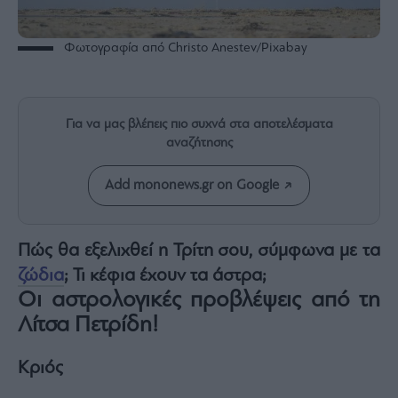
Rumors
ESG
Φωτογραφία από Christo Anestev/Pixabay
Today
Mononews2030
Άρθρα
Για να μας βλέπεις πιο συχνά στα αποτελέσματα
Συνεντεύξεις
αναζήτησης
Add mononews.gr on Google
Les
Πώς θα εξελιχθεί η Τρίτη σου, σύμφωνα με τα
Bons
ζώδια
; Τι κέφια έχουν τα άστρα;
Vivants
Οι αστρολογικές προβλέψεις από τη
Auto
Λίτσα Πετρίδη!
Life
&
Style
Κριός
Υγεία