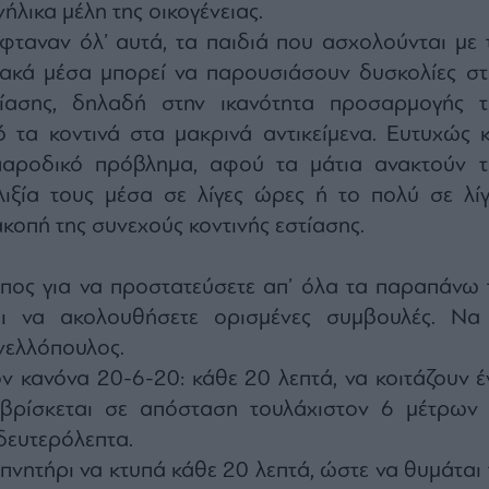
ήλικα μέλη της οικογένειας.
φταναν όλ’ αυτά, τα παιδιά που ασχολούνται με τ
ακά μέσα μπορεί να παρουσιάσουν δυσκολίες στ
τίασης, δηλαδή στην ικανότητα προσαρμογής τ
 τα κοντινά στα μακρινά αντικείμενα. Ευτυχώς κ
παροδικό πρόβλημα, αφού τα μάτια ανακτούν τ
λιξία τους μέσα σε λίγες ώρες ή το πολύ σε λίγ
ακοπή της συνεχούς κοντινής εστίασης.
πος για να προστατεύσετε απ’ όλα τα παραπάνω 
αι να ακολουθήσετε ορισμένες συμβουλές. Να 
νελλόπουλος.
ον κανόνα 20-6-20: κάθε 20 λεπτά, να κοιτάζουν έ
 βρίσκεται σε απόσταση τουλάχιστον 6 μέτρων 
δευτερόλεπτα.
υπνητήρι να κτυπά κάθε 20 λεπτά, ώστε να θυμάται 