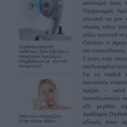
καλύτερα τους π
Οργανισμός Υγεί
συνιστά να μην 
ηλικίας κάτω το
ετών, συνιστά να
Ωστόσο η Αμερικ
Οφθαλμολογικές
της ενασχόλησης 
παθήσεις: Στην Ελλάδα η
παγκόσμια πρεμιέρα
5 ετών, ενώ ταυ
επεμβάσεων με τεχνητή
νοημοσύνη
σχεδιασμένα εκπ
Για τα παιδιά τ
συνιστούν ενασχ
ημέρα – κατά 
εκπαιδευτικούς σ
«Οι μεγάλοι οφ
Ακαδημία Οφθαλμο
Μάτι που «πεταρίζει»:
Είναι πάντα αθώο;
οδηγίες όσον α