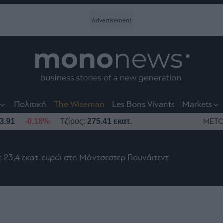
nt
t
t
Πολιτική
The Wiseman
Les Bons Vivants
Markets
3.91
-0.18%
Τζίρος:
275.41 εκατ.
ΜΕΤΟ
23,4 εκατ. ευρώ στη Μάντσεστερ Γιουνάιτεντ
το