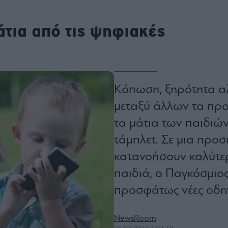
ου
r
άτια από τις ψηφιακές
ail,
s and
n opt
te is
Κόπωση, ξηρότητα αλλ
CHA
acy
rvice
μεταξύ άλλων τα πρ
τα μάτια των παιδιών
τάμπλετ. Σε μια προσ
κατανοήσουν καλύτερ
παιδιά, ο Παγκόσμιο
προσφάτως νέες οδηγί
NewsRoom