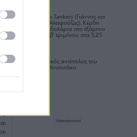
Με
04.08.2026
υν
Okeanis Eco Tankers (Γιάννης και
Αριστείδης Αλαφούζος): Κέρδη
τά
318,6 εκατ. δολάρια στο εξάμηνο
– Μέρισμα β’ τριμήνου στα 5,25
υν
δολ.
 η
05.08.2026
ου
Ο πραγματικός αντίπαλος του
Κυριάκου Μητσοτάκη
ία
05.08.2026
ων
ει
νη
 η
 ο
αι
αι