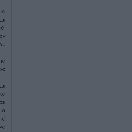
ια
αι
ά.
αν
ου
πό
ρο
αι
τα
αι
ία
ιά
να