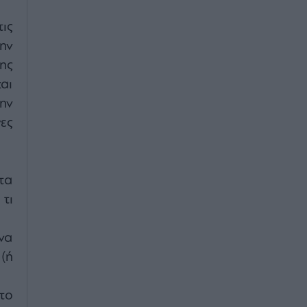
ις
ην
ης
αι
ην
ες
τα
τι
να
(ή
το