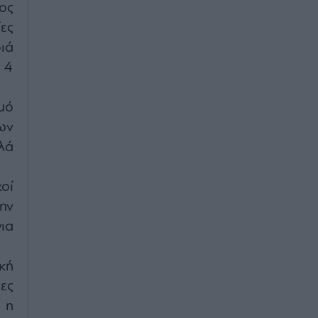
ος
ες
ιά
 4
μό
ων
λά
οί
ην
ια
κή
ες
 η