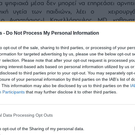
α ψηφιακά μέσα δεν μπορεί να επηρεάσει αρνητι
ική υγεία των παιδιών», λέει ο χειρουργό
ρ Αναστάσιος-Ι. Κανελλόπουλος, MD, καθηγητ
ανεπιστημίου Νέας Υόρκης, NYU Medical School.
s -
Do Not Process My Personal Information
πρώτο πρόβλημα είναι ότι τα τάμπλετ και τα κινη
ά κλεισμένα στα σπίτια. «Η έκθεση στο φυσικό φ
to opt-out of the sale, sharing to third parties, or processing of your per
σία για την ομαλή ανάπτυξη των ματιών», εξηγεί. «
formation for targeted advertising by us, please use the below opt-out s
r selection. Please note that after your opt-out request is processed y
ίας έχουν σχεδόν διπλασιαστεί στον κόσμο μετά 
eing interest-based ads based on personal information utilized by us or
φείλεται έως ένα βαθμό και στη συνεχή ενασχόλη
disclosed to third parties prior to your opt-out. You may separately opt-
ες που πραγματοποιούνται σε κλειστούς χώρους κ
losure of your personal information by third parties on the IAB’s list of
. This information may also be disclosed by us to third parties on the
IA
όληση με αντικείμενα που βρίσκονται σε μικ
Participants
that may further disclose it to other third parties.
 μάτια. Μεγάλη μελέτη που δημοσιεύθηκε πέρυσι
σ
εριοδικό Ophthalmology
επιβεβαίωσε ότι 
υτές αυξάνουν τις πιθανότητες μυωπίας στα παιδι
l Data Processing Opt Outs
ειξε πως όσο περισσότερες ώρες περνούν τα παιδ
o opt-out of the Sharing of my personal data.
ρους, ιδιαίτερα κατά την νηπιακή και πρώτη παιδι