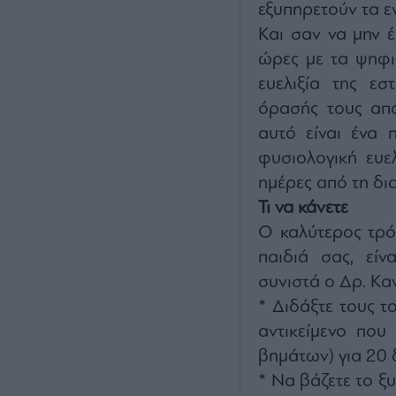
εξυπηρετούν τα εν
Και σαν να μην έ
ώρες με τα ψηφι
ευελιξία της εσ
όρασής τους από
αυτό είναι ένα 
φυσιολογική ευε
ημέρες από τη δι
Τι να κάνετε
Ο καλύτερος τρό
παιδιά σας, είν
συνιστά ο Δρ. Κα
* Διδάξτε τους τ
αντικείμενο που
βημάτων) για 20 
* Να βάζετε το ξ