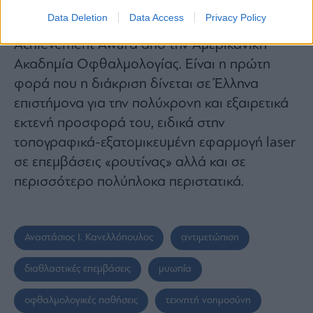
Πριν από δύο μήνες, απονεμήθηκε στον
Data Deletion
Data Access
Privacy Policy
καθηγητή Δρ. Κανελλόπουλο το βραβείο Life
Achievement Award από την Αμερικανική
Ακαδημία Οφθαλμολογίας. Είναι η πρώτη
φορά που η διάκριση δίνεται σε Έλληνα
επιστήμονα για την πολύχρονη και εξαιρετικά
εκτενή προσφορά του, ειδικά στην
τοπογραφικά-εξατομικευμένη εφαρμογή laser
σε επεμβάσεις «ρουτίνας» αλλά και σε
περισσότερο πολύπλοκα περιστατικά.
Αναστάσιος Ι. Κανελλόπουλος
αντιμετώπιση
διαθλαστικές επεμβάσεις
μυωπία
οφθαλμολογικές παθήσεις
τεχνητή νοημοσύνη