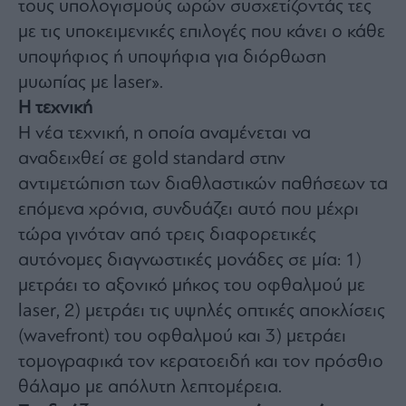
τους υπολογισμούς ωρών συσχετίζοντάς τες
Monocle
Media
με τις υποκειμενικές επιλογές που κάνει ο κάθε
Lab
υποψήφιος ή υποψήφια για διόρθωση
μυωπίας με laser».
Η τεχνική
Mononews100
Η νέα τεχνική, η οποία αναμένεται να
αναδειχθεί σε gold standard στην
αντιμετώπιση των διαθλαστικών παθήσεων τα
Εγγραφείτε
επόμενα χρόνια, συνδυάζει αυτό που μέχρι
στο
Newsletter
τώρα γινόταν από τρεις διαφορετικές
του
αυτόνομες διαγνωστικές μονάδες σε μία: 1)
mononews.gr
μετράει το αξονικό μήκος του οφθαλμού με
laser, 2) μετράει τις υψηλές οπτικές αποκλίσεις
(wavefront) του οφθαλμού και 3) μετράει
τομογραφικά τον κερατοειδή και τον πρόσθιο
By
submitting
your
θάλαμο με απόλυτη λεπτομέρεια.
email,
you