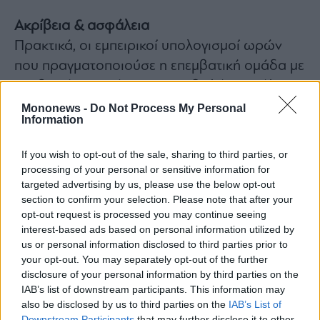
Ακρίβεια & ασφάλεια
Πρακτικά, οι εμπειρικοί υπολογισμοί ωρών
που πραγματοποιούσε η επεμβατική ομάδα με
σταδιακή καταχώρηση και αξιολόγηση όλων
αυτών των στοιχείων και διαγνωστικών
Mononews -
Do Not Process My Personal
Information
εξετάσεων για να φτάσει στο επιθυμητό
αποτέλεσμα, δεν ήταν ποτέ απόλυτα
If you wish to opt-out of the sale, sharing to third parties, or
επαναλήψιμοι. Τώρα αυτοί οι υπολογισμοί
processing of your personal or sensitive information for
πραγματοποιούνται από την τεχνητή
targeted advertising by us, please use the below opt-out
section to confirm your selection. Please note that after your
νοημοσύνη του συστήματος μέσα σε 10 μόλις
opt-out request is processed you may continue seeing
δευτερόλεπτα, ουσιαστικά εκμηδενίζοντας
interest-based ads based on personal information utilized by
ταυτόχρονα το πιθανό ανθρώπινο σφάλμα.
us or personal information disclosed to third parties prior to
your opt-out. You may separately opt-out of the further
Ως αποτέλεσμα, μια εργασία που απαιτούσε
disclosure of your personal information by third parties on the
μία μέρα για να ολοκληρωθεί, σήμερα
IAB’s list of downstream participants. This information may
ολοκληρώνεται σε 40 λεπτά.
also be disclosed by us to third parties on the
IAB’s List of
Downstream Participants
that may further disclose it to other