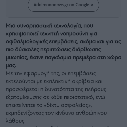
Add mononews.gr on Google
Architecture
&
Design
Fashion
Μια συναρπαστική τεχνολογία, που
&
χρησιμοποιεί τεχνητή νοημοσύνη για
Art
οφθαλμολογικές επεμβάσεις, ακόμα και για τις
Watches
πιο δύσκολες περιπτώσεις διόρθωσης
Yachts
μυωπίας, έκανε παγκόσμια πρεμιέρα στη χώρα
Table
μας.
For
Two
Με την εφαρμογή της, οι επεμβάσεις
εκτελούνται με εκπληκτική ακρίβεια και
προσφέρεται η δυνατότητα της πλήρους
εξατομίκευσης σε κάθε περιστατικό, ενώ
Μετοχές
επεκτείνεται το «δίχτυ ασφαλείας»,
Αγορές
εκμηδενίζοντας τον κίνδυνο ανθρώπινου
Trader's
book
λάθους.