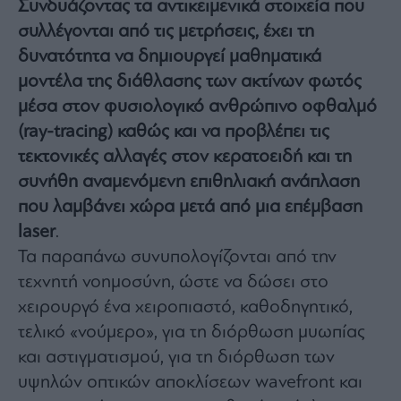
Συνδυάζοντας τα αντικειμενικά στοιχεία που
agree
to
συλλέγονται από τις μετρήσεις, έχει τη
our
Terms
and
δυνατότητα να δημιουργεί μαθηματικά
Privacy
Notice.
μοντέλα της διάθλασης των ακτίνων φωτός
You
can
μέσα στον φυσιολογικό ανθρώπινο οφθαλμό
opt
out
at
(ray-tracing) καθώς και να προβλέπει τις
any
time.
τεκτονικές αλλαγές στον κερατοειδή και τη
This
site
συνήθη αναμενόμενη επιθηλιακή ανάπλαση
is
protected
by
που λαμβάνει χώρα μετά από μια επέμβαση
reCAPTCHA
and
laser
.
the
Google
Τα παραπάνω συνυπολογίζονται από την
Privacy
Policy
and
τεχνητή νοημοσύνη, ώστε να δώσει στο
Terms
of
χειρουργό ένα χειροπιαστό, καθοδηγητικό,
Service
apply.
τελικό «νούμερο», για τη διόρθωση μυωπίας
και αστιγματισμού, για τη διόρθωση των
ότητα
υψηλών οπτικών αποκλίσεων wavefront και
ι
ίες