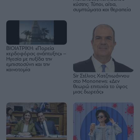
κύστης: Τύποι, αίτια,
συμπτώματα και θεραπεία
ΒΙΟΙΑΤΡΙΚΗ: «Πορεία
κερδοφόρας ανάπτυξης» –
Ηγεσία με πυξίδα την
εμπιστοσύνη και την
καινοτομία
Sir Στέλιος Χατζηιωάννου
στο Mononews: «Δεν
θεωρώ επιτυχία το ύψος
μιας δωρεάς»