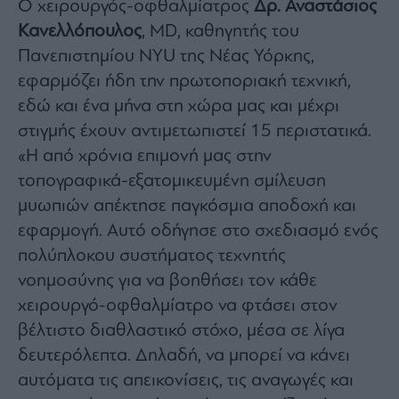
Ο χειρουργός-οφθαλμίατρος
Δρ. Αναστάσιος
Buy-
Hold-
Κανελλόπουλος
, MD, καθηγητής του
Sell
Πανεπιστημίου NYU της Νέας Υόρκης,
The
εφαρμόζει ήδη την πρωτοποριακή τεχνική,
Value
Investor
εδώ και ένα μήνα στη χώρα μας και μέχρι
Crypto
στιγμής έχουν αντιμετωπιστεί 15 περιστατικά.
Χρηματιστηριακές
«Η από χρόνια επιμονή μας στην
Ανακοινώσεις
τοπογραφικά-εξατομικευμένη σμίλευση
μυωπιών απέκτησε παγκόσμια αποδοχή και
Creative
εφαρμογή. Αυτό οδήγησε στο σχεδιασμό ενός
Content
πολύπλοκου συστήματος τεχνητής
Branded
νοημοσύνης για να βοηθήσει τον κάθε
Content
χειρουργό-οφθαλμίατρο να φτάσει στον
Reports
&
βέλτιστο διαθλαστικό στόχο, μέσα σε λίγα
Branded
δευτερόλεπτα. Δηλαδή, να μπορεί να κάνει
Content
αυτόματα τις απεικονίσεις, τις αναγωγές και
Calendar