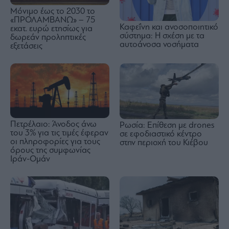
Μόνιμο έως το 2030 το
«ΠΡΟΛΑΜΒΑΝΩ» – 75
Καφεΐνη και ανοσοποιητικό
εκατ. ευρώ ετησίως για
σύστημα: Η σχέση με τα
δωρεάν προληπτικές
αυτοάνοσα νοσήματα
εξετάσεις
Πετρέλαιο: Άνοδος άνω
Ρωσία: Επίθεση με drones
του 3% για τις τιμές έφεραν
σε εφοδιαστικό κέντρο
οι πληροφορίες για τους
στην περιοχή του Κιέβου
όρους της συμφωνίας
Ιράν-Ομάν