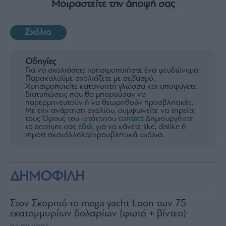
Μοιραστείτε την άποψή σας
Σχόλια
Οδηγίες
Για να σχολιάσετε χρησιμοποιήστε ένα ψευδώνυμο.
Παρακαλούμε σχολιάζετε με σεβασμό.
Χρησιμοποιείτε κατανοητή γλώσσα και αποφύγετε
διατυπώσεις που θα μπορούσαν να
παρερμηνευτούν ή να θεωρηθούν προσβλητικές.
Με την ανάρτηση σχολίου, συμφωνείτε να τηρείτε
τους Όρους του ιστότοπου
contact
Δημιουργήστε
το account σας
εδώ
, για να κάνετε like, dislike ή
report ακατάλληλα/προσβλητικά σχόλια.
ΔΗΜΟΦΙΛΗ
Στον Σκορπιό το mega yacht Loon των 75
εκατομμυρίων δολαρίων (φωτό + βίντεο)