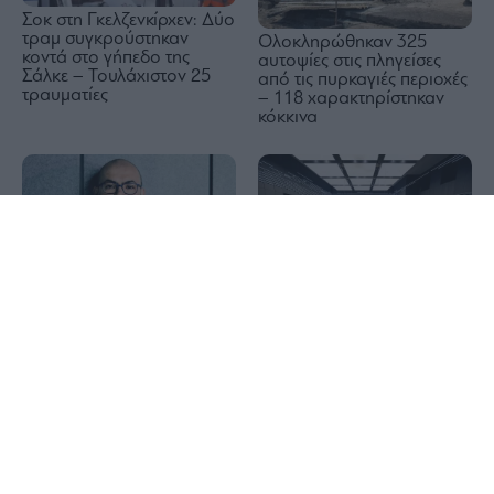
Σοκ στη Γκελζενκίρχεν: Δύο
τραμ συγκρούστηκαν
Ολοκληρώθηκαν 325
κοντά στο γήπεδο της
αυτοψίες στις πληγείσες
Σάλκε – Τουλάχιστον 25
από τις πυρκαγιές περιοχές
τραυματίες
– 118 χαρακτηρίστηκαν
κόκκινα
1x
Ντέμις Χασάμπις: Πλήγμα
για τις φιλοδοξίες της
Ευρωαγορές: Συνεχίζει με
Βρετανίας στο AI η
νέα ρεκόρ ο Stoxx 600 –
μετακίνησή του στις ΗΠΑ
Κέρδη 3,6% για την
EasyJet, άλμα 6% για την
Deutsche Telekom