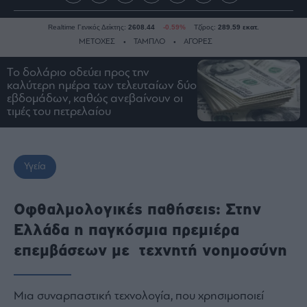
Realtime Γενικός Δείκτης:
2608.44
-0.59%
Τζίρος:
289.59 εκατ.
ΜΕΤΟΧΕΣ
ΤΑΜΠΛΟ
ΑΓΟΡΕΣ
Το δολάριο οδεύει προς την
καλύτερη ημέρα των τελευταίων δύο
Ειδήσεις
εβδομάδων, καθώς ανεβαίνουν οι
τιμές του πετρελαίου
Οικονομία
Business
Τράπεζες
Υγεία
Ναυτιλία
Real
Οφθαλμολογικές παθήσεις: Στην
Estate
Ενέργεια
Ελλάδα η παγκόσμια πρεμιέρα
Πολιτική
επεμβάσεων με τεχνητή νοημοσύνη
Πολιτισμός
Κοινωνία
Μια συναρπαστική τεχνολογία, που χρησιμοποιεί
Law