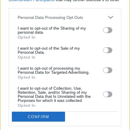
Η νέα τεχνική στην Ευρώπη εγκρίθηκε τον
third parties.
Οκτώβριο, μετά από έναν χρόνο ανταλλαγής
Personal Data Processing Opt Outs
στοιχείων, ενώ αναμένεται να εγκριθεί στην
Αμερική μέσα στο 2023-24.
I want to opt-out of the Sharing of my
personal data.
Τα συναρπαστικά αποτελέσματα
Opted In
παρουσιάστηκαν πρόσφατα στο Πανελλήνιο
I want to opt-out of the Sale of my
Συνέδριο του Ελληνικού Κολλεγίου
Personal Data.
Opted In
Οφθαλμολογίας στις 14 Δεκεμβρίου 2019,
στην Αθήνα.
I want to opt-out of processing my
Personal Data for Targeted Advertising.
«Είναι γνωστό ότι η ελληνική οφθαλμολογία
Opted In
πρωταγωνιστεί παγκόσμια, ειδικά σε
I want to opt-out of Collection, Use,
επεμβάσεις με laser μυωπίας. Είναι μεγάλη μας
Retention, Sale, and/or Sharing of my
Personal Data that Is Unrelated with the
τιμή που η επιστημονική μας ομάδα
Purposes for which it was collected.
Opted In
συμμετέχει τόσο ενεργά και αδιάκοπα, με
συνέπεια και σθένος, τα τελευταία 20 έτη»
CONFIRM
καταλήγει ο Δρ. Κανελλόπουλος.