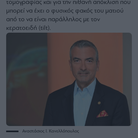
τομογραφίας και για την πιθανή απόκλιση που
ας
οι
μπορεί να έχει ο φυσικός φακός του ματιού
ήσης
από το να είναι παράλληλος με τον
κερατοειδή (tilt).
4
news.gr
ghts
rved
Αναστάσιος Ι. Κανελλόπουλος