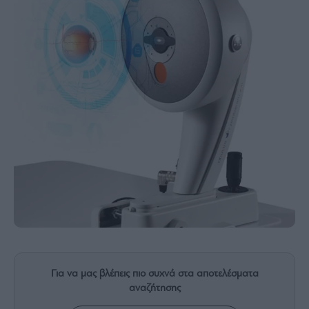
Rumors
ESG
Today
Mononews2030
Άρθρα
Συνεντεύξεις
Les
Bons
Vivants
Auto
Life
&
Για να μας βλέπεις πιο συχνά στα αποτελέσματα
Style
αναζήτησης
Υγεία