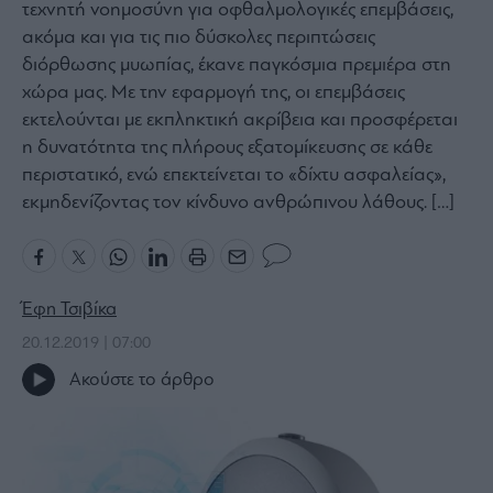
τεχνητή νοημοσύνη για οφθαλμολογικές επεμβάσεις,
Bloomberg
ακόμα και για τις πιο δύσκολες περιπτώσεις
Financial
διόρθωσης μυωπίας, έκανε παγκόσμια πρεμιέρα στη
Times
χώρα μας. Με την εφαρμογή της, οι επεμβάσεις
εκτελούνται με εκπληκτική ακρίβεια και προσφέρεται
η δυνατότητα της πλήρους εξατομίκευσης σε κάθε
περιστατικό, ενώ επεκτείνεται το «δίχτυ ασφαλείας»,
The
εκμηδενίζοντας τον κίνδυνο ανθρώπινου λάθους. […]
Wiseman
Room
301
My
Έφη Τσιβίκα
Story
20.12.2019 | 07:00
Media
Winners
Ακούστε το άρθρο
&
Losers
Επι-
θετικά