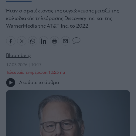
Bloomberg
Ήταν ο αρχιτέκτονας της συγχώνευσης μεταξύ της
Financial
καλωδιακής τηλεόρασης Discovery Inc. και της
Times
WarnerMedia της AT&T Inc. το 2022
The
Bloomberg
Wiseman
17.03.2026 | 10:17
Room
301
Τελευταία ενημέρωση:10:23 πμ
My
Ακούστε το άρθρο
Story
Media
Winners
&
Losers
Επι-
θετικά