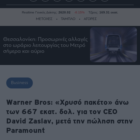
Realtime Γενικός Δείκτης:
2620.02
-0.15%
Τζίρος:
169.31 εκατ.
ΜΕΤΟΧΕΣ
ΤΑΜΠΛΟ
ΑΓΟΡΕΣ
Θεσσαλονίκη: Προσωρινές αλλαγές
Ειδήσεις
στο ωράριο λειτουργίας του Μετρό
σήμερα και αύριο
Οικονομία
Business
Τράπεζες
Ναυτιλία
Business
Real
Estate
Warner Bros: «Χρυσό πακέτο» άνω
Ενέργεια
των 667 εκατ. δολ. για τον CEO
Πολιτική
David Zaslav, μετά την πώληση στην
Πολιτισμός
Paramount
Κοινωνία
Law