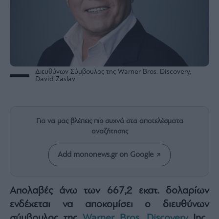
Rumors
ESG
Today
Mononews2030
Άρθρα
Συνεντεύξεις
Διευθύνων Σύμβουλος της Warner Bros. Discovery,
David Zaslav
Για να μας βλέπεις πιο συχνά στα αποτελέσματα
αναζήτησης
Les
Bons
Vivants
Add mononews.gr on Google
Auto
Life
Απολαβές άνω των 667,2 εκατ. δολαρίων
&
Style
ενδέχεται να αποκομίσει ο διευθύνων
Υγεία
σύμβουλος της
Warner Bros. Discovery
Inc.,