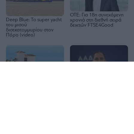
ΟΤΕ: Για 18η συνεχόμενη
Deep Blue: To super yacht
χρονιά στη διεθνή σειρά
του μισού
δεικτών FTSE4Good
δισεκατομμυρίου στον
Πόρο (video)
1x
Από τις 28 Αυγούστου η
ψηφιακή ενεργοποίηση της
Εξοχικές κατοικίες: Σε
Κάρτας Αγρότη – Η
ιστορικά υψηλά οι τιμές
διαδικασία
στις Κυκλάδες – Μύκονο
και Σαντορίνη οδηγούν το
ράλι