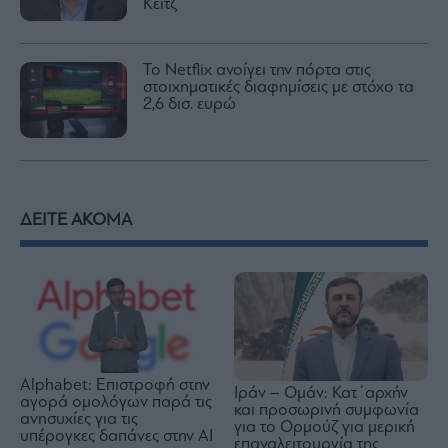
Κέιτζ
Το Netflix ανοίγει την πόρτα στις
στοιχηματικές διαφημίσεις με στόχο τα
2,6 δισ. ευρώ
ΔΕΙΤΕ ΑΚΟΜΑ
Alphabet: Επιστροφή στην
Ιράν – Ομάν: Κατ΄αρχήν
αγορά ομολόγων παρά τις
και προσωρινή συμφωνία
ανησυχίες για τις
για το Ορμούζ για μερική
υπέρογκες δαπάνες στην AI
επαναλειτουργία της