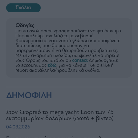
Σχόλια
Οδηγίες
Για να σχολιάσετε χρησιμοποιήστε ένα ψευδώνυμο.
Παρακαλούμε σχολιάζετε με σεβασμό.
Χρησιμοποιείτε κατανοητή γλώσσα και αποφύγετε
διατυπώσεις που θα μπορούσαν να
παρερμηνευτούν ή να θεωρηθούν προσβλητικές.
Με την ανάρτηση σχολίου, συμφωνείτε να τηρείτε
τους Όρους του ιστότοπου
contact
Δημιουργήστε
το account σας
εδώ
, για να κάνετε like, dislike ή
report ακατάλληλα/προσβλητικά σχόλια.
ΔΗΜΟΦΙΛΗ
Στον Σκορπιό το mega yacht Loon των 75
εκατομμυρίων δολαρίων (φωτό + βίντεο)
04.08.2026