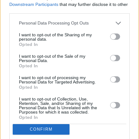
Downstream Participants
that may further disclose it to other
third parties.
Personal Data Processing Opt Outs
I want to opt-out of the Sharing of my
personal data.
Opted In
I want to opt-out of the Sale of my
Personal Data.
Opted In
I want to opt-out of processing my
Personal Data for Targeted Advertising.
Opted In
I want to opt-out of Collection, Use,
Retention, Sale, and/or Sharing of my
Personal Data that Is Unrelated with the
Διαβάστε επίσης:
Purposes for which it was collected.
Opted In
L Catterton: Με την υποστήριξη της LVMH
στοχεύει σε συμφωνίες ύψους 313 εκατ. στην
CONFIRM
Ιαπωνία