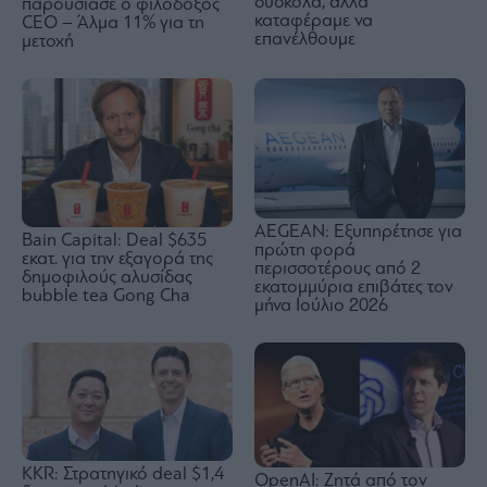
δύσκολα, αλλά
παρουσίασε ο φιλόδοξος
καταφέραμε να
CEO – Άλμα 11% για τη
επανέλθουμε
μετοχή
AEGEAN: Εξυπηρέτησε για
Bain Capital: Deal $635
πρώτη φορά
εκατ. για την εξαγορά της
περισσοτέρους από 2
δημοφιλούς αλυσίδας
εκατομμύρια επιβάτες τον
bubble tea Gong Cha
μήνα Ιούλιο 2026
KKR: Στρατηγικό deal $1,4
OpenAI: Ζητά από τον