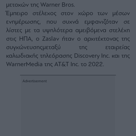
agree
μετοχών της Warner Bros.
to
our
Έμπειρο στέλεχος στον χώρο των μέσων
Terms
and
ενημέρωσης, που συχνά εμφανιζόταν σε
Privacy
Notice.
You
λίστες με τα υψηλότερα αμειβόμενα στελέχη
can
opt
στις ΗΠΑ, ο Zaslav ήταν ο αρχιτέκτονας της
out
at
συγχώνευσηςμεταξύ της εταιρείας
any
time.
This
καλωδιακής τηλεόρασης Discovery Inc. και της
site
is
WarnerMedia της AT&T Inc. το 2022.
protected
by
reCAPTCHA
and
the
Google
Privacy
Policy
and
Terms
of
Service
apply.
ότητα
ι
ίες