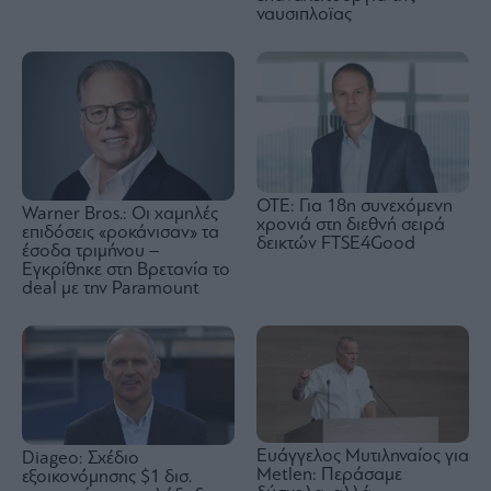
ναυσιπλοϊας
ΟΤΕ: Για 18η συνεχόμενη
Warner Bros.: Οι χαμηλές
χρονιά στη διεθνή σειρά
επιδόσεις «ροκάνισαν» τα
δεικτών FTSE4Good
έσοδα τριμήνου –
Εγκρίθηκε στη Βρετανία το
deal με την Paramount
Eυάγγελος Μυτιληναίος για
Diageo: Σχέδιο
Metlen: Περάσαμε
εξοικονόμησης $1 δισ.