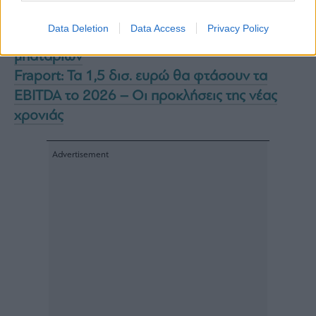
Tesla: Big deal αξίας 4,3 δισ. δολαρίων με την
Data Deletion
Data Access
Privacy Policy
LG Energy Solution για εργοστάσιο
μπαταριών
Fraport: Τα 1,5 δισ. ευρώ θα φτάσουν τα
EBITDA το 2026 – Οι προκλήσεις της νέας
χρονιάς