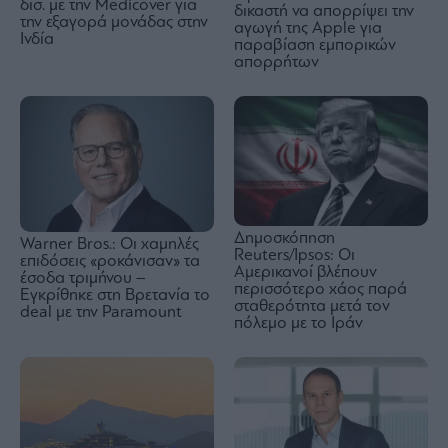
δισ. με την Medicover για
δικαστή να απορρίψει την
την εξαγορά μονάδας στην
αγωγή της Apple για
Ινδία
παραβίαση εμπορικών
απορρήτων
Δημοσκόπηση
Warner Bros.: Οι χαμηλές
Reuters/Ipsos: Οι
επιδόσεις «ροκάνισαν» τα
Αμερικανοί βλέπουν
έσοδα τριμήνου –
περισσότερο χάος παρά
Εγκρίθηκε στη Βρετανία το
σταθερότητα μετά τον
deal με την Paramount
πόλεμο με το Ιράν