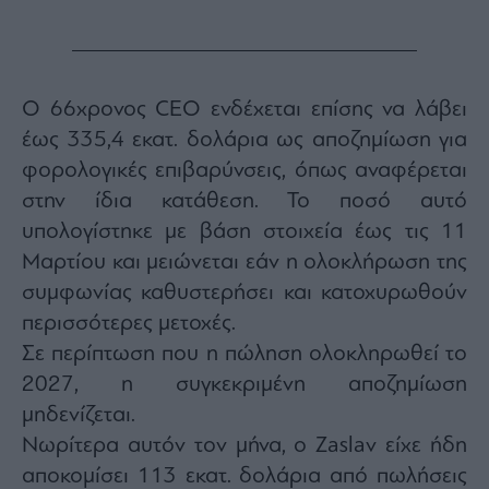
Monocle
Media
Lab
Ο 66χρονος CEO ενδέχεται επίσης να λάβει
έως 335,4 εκατ. δολάρια ως αποζημίωση για
Mononews100
φορολογικές επιβαρύνσεις, όπως αναφέρεται
στην ίδια κατάθεση. Το ποσό αυτό
υπολογίστηκε με βάση στοιχεία έως τις 11
Εγγραφείτε
στο
Μαρτίου και μειώνεται εάν η ολοκλήρωση της
Newsletter
συμφωνίας καθυστερήσει και κατοχυρωθούν
του
mononews.gr
περισσότερες μετοχές.
Σε περίπτωση που η πώληση ολοκληρωθεί το
2027, η συγκεκριμένη αποζημίωση
μηδενίζεται.
By
Νωρίτερα αυτόν τον μήνα, ο Zaslav είχε ήδη
submitting
your
αποκομίσει 113 εκατ. δολάρια από πωλήσεις
email,
you