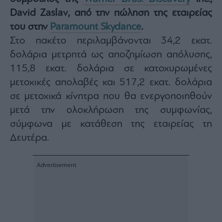
Architecture
David Zaslav, από την πώληση της εταιρείας
&
του στην
Paramount Skydance
.
Design
Στο πακέτο περιλαμβάνονται 34,2 εκατ.
Fashion
&
δολάρια μετρητά ως αποζημίωση απόλυσης,
Art
115,8 εκατ. δολάρια σε κατοχυρωμένες
Watches
μετοχικές απολαβές και 517,2 εκατ. δολάρια
Yachts
σε μετοχικά κίνητρα που θα ενεργοποιηθούν
Table
μετά την ολοκλήρωση της συμφωνίας,
For
σύμφωνα με κατάθεση της εταιρείας τη
Two
Δευτέρα.
Μετοχές
Αγορές
Trader's
book