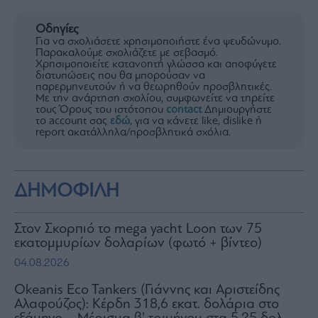
Οδηγίες
Για να σχολιάσετε χρησιμοποιήστε ένα ψευδώνυμο.
Παρακαλούμε σχολιάζετε με σεβασμό.
Χρησιμοποιείτε κατανοητή γλώσσα και αποφύγετε
διατυπώσεις που θα μπορούσαν να
παρερμηνευτούν ή να θεωρηθούν προσβλητικές.
Με την ανάρτηση σχολίου, συμφωνείτε να τηρείτε
τους Όρους του ιστότοπου
contact
Δημιουργήστε
το account σας
εδώ
, για να κάνετε like, dislike ή
report ακατάλληλα/προσβλητικά σχόλια.
ΔΗΜΟΦΙΛΗ
Στον Σκορπιό το mega yacht Loon των 75
εκατομμυρίων δολαρίων (φωτό + βίντεο)
04.08.2026
Okeanis Eco Tankers (Γιάννης και Αριστείδης
Αλαφούζος): Κέρδη 318,6 εκατ. δολάρια στο