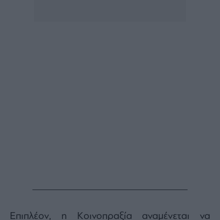
ας
οι
ήσης
4
news.gr
ghts
rved
Επιπλέον, η Κοινοπραξία αναμένεται να