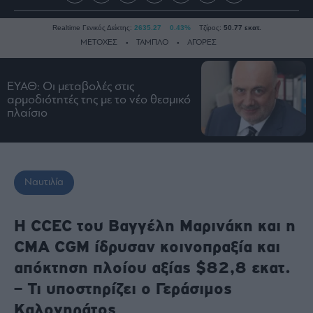
Realtime Γενικός Δείκτης:
2635.27
0.43%
Τζίρος:
50.77 εκατ.
ΜΕΤΟΧΕΣ
ΤΑΜΠΛΟ
ΑΓΟΡΕΣ
ΕΥΑΘ: Οι μεταβολές στις
Ειδήσεις
αρμοδιότητές της με το νέο θεσμικό
πλαίσιο
Οικονομία
Business
Τράπεζες
Ναυτιλία
Ναυτιλία
Real
Estate
Η CCEC του Βαγγέλη Μαρινάκη και η
Ενέργεια
CMA CGM ίδρυσαν κοινοπραξία και
Πολιτική
απόκτηση πλοίου αξίας $82,8 εκατ.
Πολιτισμός
– Τι υποστηρίζει ο Γεράσιμος
Κοινωνία
Καλογηράτος
Law