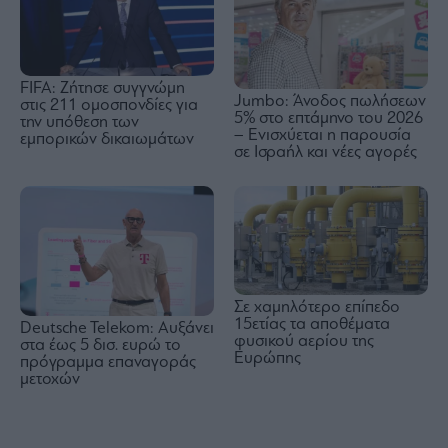
FIFA: Ζήτησε συγγνώμη
Jumbo: Άνοδος πωλήσεων
στις 211 ομοσπονδίες για
5% στο επτάμηνο του 2026
την υπόθεση των
– Ενισχύεται η παρουσία
εμπορικών δικαιωμάτων
σε Ισραήλ και νέες αγορές
Σε χαμηλότερο επίπεδο
15ετίας τα αποθέματα
Deutsche Telekom: Αυξάνει
φυσικού αερίου της
στα έως 5 δισ. ευρώ το
Ευρώπης
πρόγραμμα επαναγοράς
μετοχών