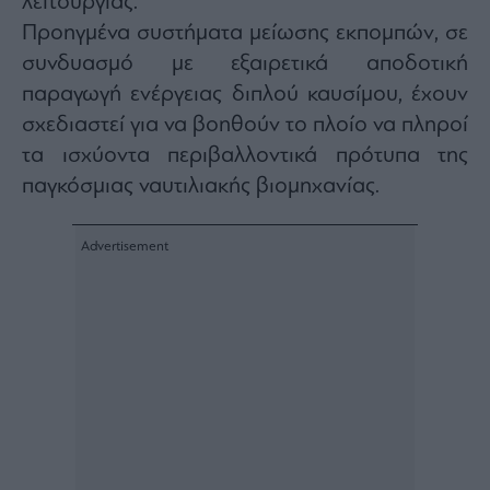
λειτουργίας.
agree
to
Προηγμένα συστήματα μείωσης εκπομπών, σε
our
Terms
συνδυασμό με εξαιρετικά αποδοτική
and
Privacy
παραγωγή ενέργειας διπλού καυσίμου, έχουν
Notice.
You
can
σχεδιαστεί για να βοηθούν το πλοίο να πληροί
opt
out
τα ισχύοντα περιβαλλοντικά πρότυπα της
at
any
παγκόσμιας ναυτιλιακής βιομηχανίας.
time.
This
site
is
protected
by
reCAPTCHA
and
the
Google
Privacy
Policy
and
Terms
of
Service
apply.
ότητα
ι
ίες