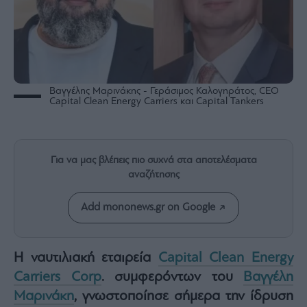
Rumors
ESG
Today
Mononews2030
Άρθρα
Βαγγέλης Μαρινάκης - Γεράσιμος Καλογηράτος, CEO
Συνεντεύξεις
Capital Clean Energy Carriers και Capital Tankers
Για να μας βλέπεις πιο συχνά στα αποτελέσματα
αναζήτησης
Les
Bons
Add mononews.gr on Google
Vivants
Auto
Life
Η ναυτιλιακή εταιρεία
Capital Clean Energy
&
Carriers Corp
. συμφερόντων του
Βαγγέλη
Style
Μαρινάκη
, γνωστοποίησε σήμερα την ίδρυση
Υγεία