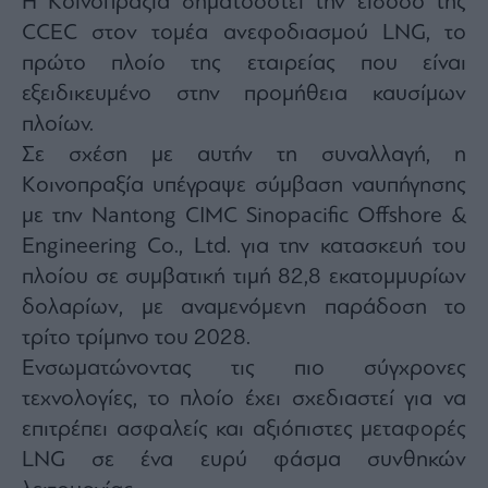
Η Κοινοπραξία σηματοδοτεί την είσοδο της
Monocle
Media
CCEC στον τομέα ανεφοδιασμού LNG, το
Lab
πρώτο πλοίο της εταιρείας που είναι
εξειδικευμένο στην προμήθεια καυσίμων
πλοίων.
Mononews100
Σε σχέση με αυτήν τη συναλλαγή, η
Κοινοπραξία υπέγραψε σύμβαση ναυπήγησης
με την Nantong CIMC Sinopacific Offshore &
Εγγραφείτε
Engineering Co., Ltd. για την κατασκευή του
στο
πλοίου σε συμβατική τιμή 82,8 εκατομμυρίων
Newsletter
του
δολαρίων, με αναμενόμενη παράδοση το
mononews.gr
τρίτο τρίμηνο του 2028.
Ενσωματώνοντας τις πιο σύγχρονες
τεχνολογίες, το πλοίο έχει σχεδιαστεί για να
επιτρέπει ασφαλείς και αξιόπιστες μεταφορές
By
submitting
LNG σε ένα ευρύ φάσμα συνθηκών
your
email,
you