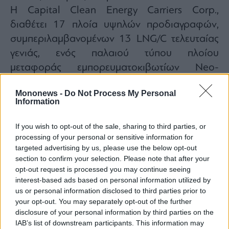
Η Capital Clean Energy Carriers Corp.,
διαθέτει 17 πλοία υψηλών προδιαγραφών,
συμπεριλαμβανομένων 13 LNG/C τελευταίας
γενιάς, ενός παλαιού τύπου πλοίου
μεταφοράς εμπορευματοκιβωτίων Neo-
Panamax, ενός πλοίου μεταφοράς μεσαίου
Mononews -
Do Not Process My Personal
αερίου διπλού καυσίμου και δύο εύχρηστων
Information
πλοίων μεταφοράς LCO2/πολλαπλών αερίων.
If you wish to opt-out of the sale, sharing to third parties, or
processing of your personal or sensitive information for
targeted advertising by us, please use the below opt-out
section to confirm your selection. Please note that after your
opt-out request is processed you may continue seeing
interest-based ads based on personal information utilized by
us or personal information disclosed to third parties prior to
your opt-out. You may separately opt-out of the further
disclosure of your personal information by third parties on the
IAB’s list of downstream participants. This information may