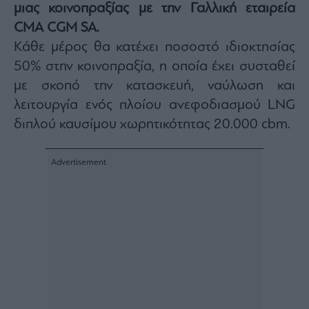
μιας κοινοπραξίας με την Γαλλική εταιρεία
Architecture
CMA CGM SA.
&
Design
Κάθε μέρος θα κατέχει ποσοστό ιδιοκτησίας
Fashion
50% στην κοινοπραξία, η οποία έχει συσταθεί
&
με σκοπό την κατασκευή, ναύλωση και
Art
λειτουργία ενός πλοίου ανεφοδιασμού LNG
Watches
διπλού καυσίμου χωρητικότητας 20.000 cbm.
Yachts
Table
For
Two
Μετοχές
Αγορές
Trader's
book