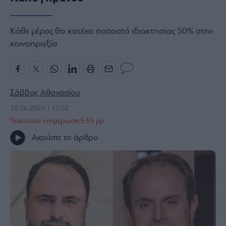
Bloomberg
Financial
Κάθε μέρος θα κατέχει ποσοστό ιδιοκτησίας 50% στην
Times
κοινοπραξία
The
Σάββας Αθανασίου
Wiseman
12.06.2026 | 17:52
Room
301
Τελευταία ενημέρωση:5:55 μμ
My
Ακούστε το άρθρο
Story
Media
Winners
&
Losers
Επι-
θετικά