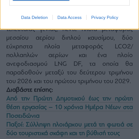
Επιπλέον, ο υπό κατασκευή στόλος της CCEC
Data Deletion
Data Access
Privacy Policy
περιλαμβάνει οκτώ επιπλέον πλοία LNG/C
τελευταίας γενιάς, πέντε πλοία μεταφοράς
μεσαίου αερίου διπλού καυσίμου, δύο
εύχρηστα πλοία μεταφοράς LCO2/
πολλαπλών αερίων και ένα πλοίο
ανεφοδιασμού LNG DF, τα οποία θα
παραδοθούν μεταξύ του δεύτερου τριμήνου
του 2026 και του πρώτου τριμήνου του 2029.
Διαβάστε επίσης:
Από την Πρώτη Δημοτικού έως την πρώτη
θέση εργασίας – 10 χρόνια Ημέρα Νέων στα
Ποσειδώνια
Παξοί: Σύλληψη πλοιάρχου μετά τη φωτιά σε
δύο τουριστικά σκάφη και τη βύθισή τους