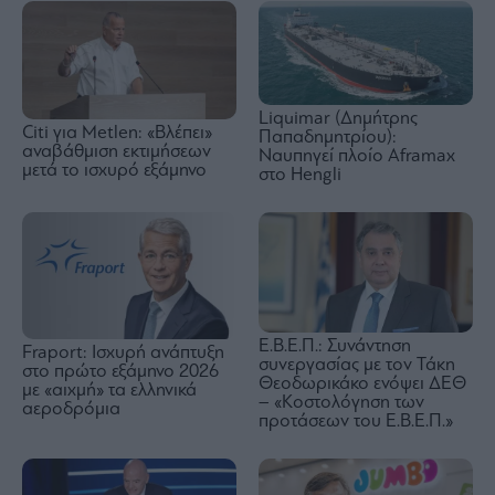
Liquimar (Δημήτρης
Citi για Metlen: «Βλέπει»
Παπαδημητρίου):
αναβάθμιση εκτιμήσεων
Ναυπηγεί πλοίο Aframax
μετά το ισχυρό εξάμηνο
στο Hengli
Ε.Β.Ε.Π.: Συνάντηση
Fraport: Ισχυρή ανάπτυξη
συνεργασίας με τον Τάκη
στο πρώτο εξάμηνο 2026
Θεοδωρικάκο ενόψει ΔΕΘ
με «αιχμή» τα ελληνικά
– «Κοστολόγηση των
αεροδρόμια
προτάσεων του Ε.Β.Ε.Π.»