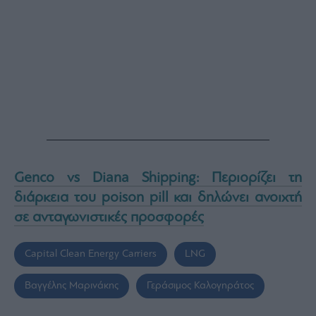
Genco vs Diana Shipping: Περιορίζει τη
διάρκεια του poison pill και δηλώνει ανοιχτή
σε ανταγωνιστικές προσφορές
Capital Clean Energy Carriers
LNG
Βαγγέλης Μαρινάκης
Γεράσιμος Καλογηράτος