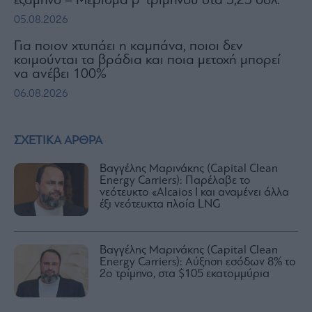
εξάμηνο – Μέρισμα β’ τριμήνου στα 5,25 δολ.
05.08.2026
Για ποιον χτυπάει η καμπάνα, ποιοι δεν
κοιμούνται τα βράδια και ποια μετοχή μπορεί
να ανέβει 100%
06.08.2026
ΣΧΕΤΙΚΑ ΑΡΘΡΑ
Βαγγέλης Μαρινάκης (Capital Clean
Energy Carriers): Παρέλαβε το
νεότευκτο «Alcaios I και αναμένει άλλα
έξι νεότευκτα πλοία LNG
Βαγγέλης Μαρινάκης (Capital Clean
Energy Carriers): Αύξηση εσόδων 8% το
2ο τρίμηνο, στα $105 εκατομμύρια