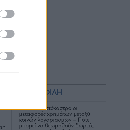
αι
ών
τη
ως
 η
ων
se
ης
αι
ΔΗΜΟΦΙΛΗ
ης
ΑΑΔΕ: Στο στόχαστρο οι
μεταφορές χρημάτων μεταξύ
κοινών λογαριασμών – Πότε
μπορεί να θεωρηθούν δωρεές
ση