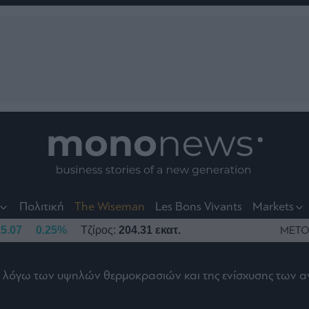
nt
t
t
Πολιτική
The Wiseman
Les Bons Vivants
Markets
5.07
0.25%
Τζίρος:
204.31 εκατ.
ΜΕΤΟ
η λόγω των υψηλών θερμοκρασιών και της ενίσχυσης των 
το