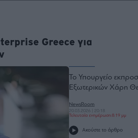
ου
r
erprise Greece για
ail,
s and
n opt
ν
te is
CHA
acy
rvice
Το Υπουργείο εκπρο
Εξωτερικών Χάρη Θ
NewsRoom
20.03.2026 | 20:18
Τελευταία ενημέρωση:8:19 μμ
Ακούστε το άρθρο