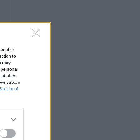
sonal or
ection to
ou may
 personal
out of the
 downstream
B’s List of
ς,
ής
 Η
ου