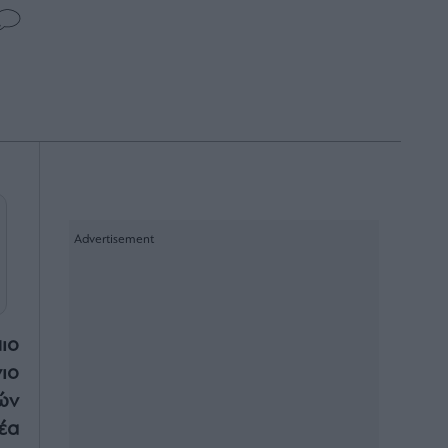
ιο
ιο
ών
έα