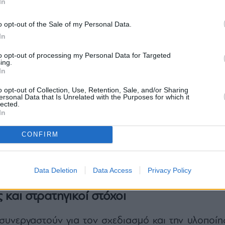
In
 για ενίσχυση των διεθνών συνεργασιών κ
o opt-out of the Sale of my Personal Data.
νώσης με την πραγματική οικονομία.
In
βλέπει την ανάπτυξη και υλοποίηση εκπαιδευτικ
εμιναρίων και δράσεων επιμόρφωσης, καθώς και 
to opt-out of processing my Personal Data for Targeted
ing.
γχρονων ψηφιακών μαθημάτων εξ αποστάσε
In
ο ΕΚΠΑ θα έχει την επιστημονική ευθύνη, ενώ
o opt-out of Collection, Use, Retention, Sale, and/or Sharing
ersonal Data that Is Unrelated with the Purposes for which it
ece θα συμβάλει λειτουργικά στην εφαρμογή τ
lected.
In
 της συνεργασίας είναι η ενίσχυση της Enterpri
CONFIRM
cademy, που αποτελεί βασικό πυλώνα εκπαίδευσ
των ελληνικών εξαγωγικών επιχειρήσεων. Στόχος είν
ης εξαγωγικής ετοιμότητας και η βελτίωση τ
Data Deletion
Data Access
Privacy Policy
ς στις διεθνείς αγορές.
 και στρατηγικοί στόχοι
συνεργαστούν για τον σχεδιασμό και την υλοποίη