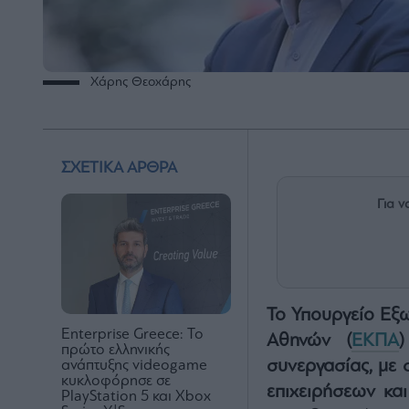
Χάρης Θεοχάρης
ΣΧΕΤΙΚΑ ΑΡΘΡΑ
Για ν
Το Υπουργείο Εξω
Enterprise Greece: Το
Αθηνών (
ΕΚΠΑ
)
πρώτο ελληνικής
συνεργασίας, με 
ανάπτυξης videogame
κυκλοφόρησε σε
επιχειρήσεων κα
PlayStation 5 και Xbox