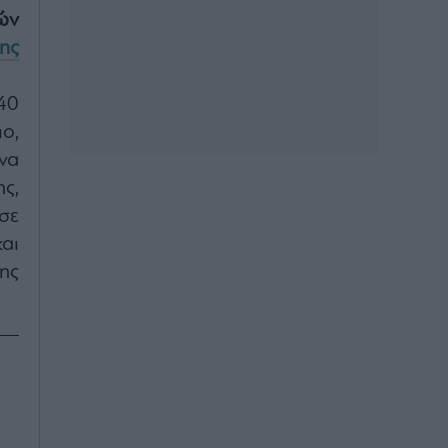
ών
ης
40
ο,
να
ς,
σε
αι
ης