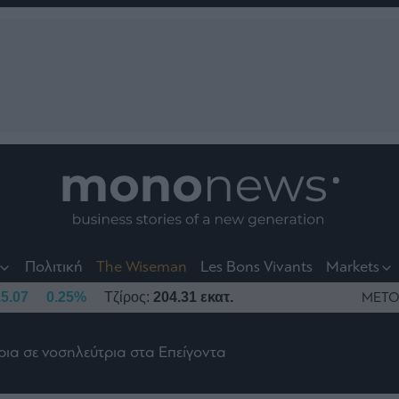
nt
t
t
Πολιτική
The Wiseman
Les Bons Vivants
Markets
5.07
0.25%
Τζίρος:
204.31 εκατ.
ΜΕΤΟ
ρια σε νοσηλεύτρια στα Επείγοντα
το