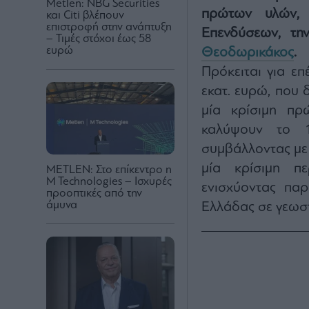
Metlen: NBG Securities
πρώτων υλών, ε
και Citi βλέπουν
επιστροφή στην ανάπτυξη
Επενδύσεων, τη
– Τιμές στόχοι έως 58
ευρώ
Θεοδωρικάκος
.
Πρόκειται για ε
εκατ. ευρώ, που 
μία κρίσιμη πρ
καλύψουν το 
συμβάλλοντας με 
μία κρίσιμη πε
METLEN: Στο επίκεντρο η
M Technologies – Ισχυρές
ενισχύοντας πα
προοπτικές από την
άμυνα
Ελλάδας σε γεωστ