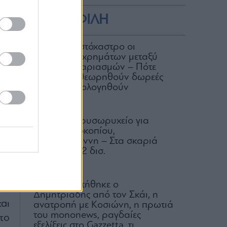
ΔΗΜΟΦΙΛΗ
ΑΑΔΕ: Στο στόχαστρο οι
μεταφορές χρημάτων μεταξύ
ας
κοινών λογαριασμών – Πότε
υς
μπορεί να θεωρηθούν δωρεές
και να φορολογηθούν
ης
07.08.2026
κά
Μαρίνες: Χρυσωρυχείο για
Λάτση, Προκοπίου,
ην
Βαρδινογιάννη – Στα σκαριά
ίς
επενδύσεις 2 δισ.
αι
08.08.2026
τη
Γιατί παραιτήθηκε ο
Δημητριάδης από τον Σκάι, η
αι
ανατροπή με Κοσιώνη, η πρωτιά
του mononews, ραγδαίες
το
εξελίξεις στο Gazzetta, τι