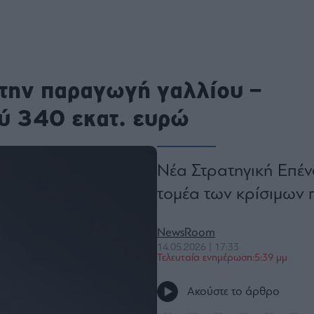
ου
r
την παραγωγή γαλλίου –
ail,
s and
n opt
ύ 340 εκατ. ευρώ
te is
CHA
acy
rvice
Νέα Στρατηγική Επέν
τομέα των κρίσιμων
NewsRoom
14.05.2026 | 17:33
Τελευταία ενημέρωση:5:39 μμ
Ακούστε το άρθρο