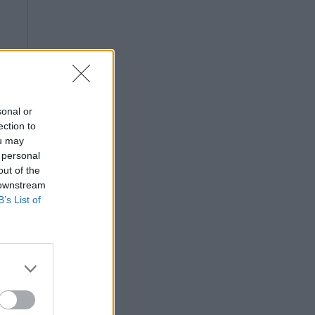
sonal or
ection to
ou may
 personal
out of the
 downstream
B’s List of