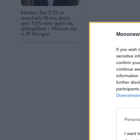
Metlen: Στο 9,1% οι
συνολικές θέσεις short
από 9,8% στην αρχή της
εβδομάδας – Μείωσε και
Mononew
η JP Morgan
If you wish 
sensitive in
confirm you
continue se
information 
further disc
participants
Downstream 
Persona
I want t