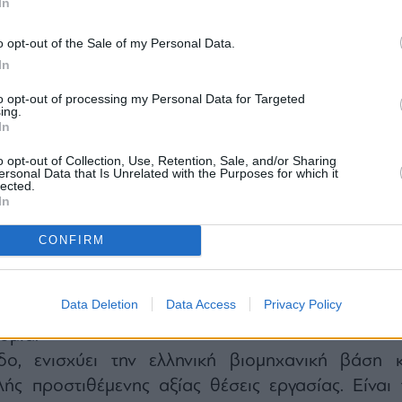
In
o opt-out of the Sale of my Personal Data.
In
to opt-out of processing my Personal Data for Targeted
ποίο παράγεται κατά τη διαδικασία επεξεργασί
ing.
In
φαρμογές σε κρίσιμες τεχνολογίες, όπως το
ντικά συστήματα, εφαρμογές τεχνητής νοημοσύν
o opt-out of Collection, Use, Retention, Sale, and/or Sharing
ersonal Data that Is Unrelated with the Purposes for which it
χρονα φωτοβολταϊκά συστήματα.
lected.
In
ριας παραγωγικής ικανότητας συμβάλλει ουσιαστι
ς στρατηγικής εξάρτησης, ενισχύοντας τ
CONFIRM
ης ευρωπαϊκής βιομηχανίας απέναντι σε εξωγενε
εμπορικούς περιορισμούς. Το έργο ευθυγραμμίζετ
Data Deletion
Data Access
Privacy Policy
τόχους της ΕΕ για τις κρίσιμες πρώτες ύλες και 
ομία.
δο, ενισχύει την ελληνική βιομηχανική βάση κ
ής προστιθέμενης αξίας θέσεις εργασίας. Είναι 