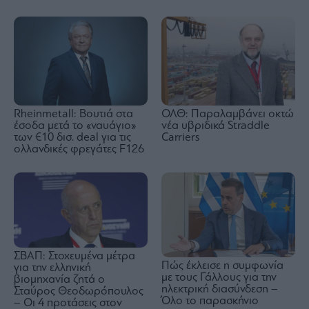
Rheinmetall: Βουτιά στα
ΟΛΘ: Παραλαμβάνει οκτώ
έσοδα μετά το «ναυάγιο»
νέα υβριδικά Straddle
των €10 δισ. deal για τις
Carriers
ολλανδικές φρεγάτες F126
ΣΒΑΠ: Στοχευμένα μέτρα
Πώς έκλεισε η συμφωνία
για την ελληνική
με τους Γάλλους για την
βιομηχανία ζητά ο
ηλεκτρική διασύνδεση –
Σταύρος Θεοδωρόπουλος
Όλο το παρασκήνιο
– Οι 4 προτάσεις στον