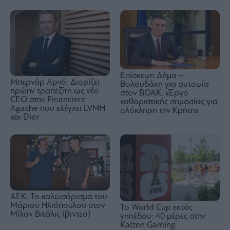
Επίσκεψη Δήμα –
Μπερνάρ Αρνό: Διορίζει
Βολουδάκη για αυτοψία
πρώην τραπεζίτη ως νέο
στον ΒΟΑΚ: «Έργο
CEO στην Financiere
καθοριστικής σημασίας για
Agache που ελέγχει LVMH
ολόκληρη την Κρήτη»
και Dior
ΑΕΚ: Το καλωσόρισμα του
Μάριου Ηλιόπουλου στον
Το World Cup εκτός
Μίλαν Βιτάλις (βιντεο)
γηπέδου: 40 μέρες στην
Kaizen Gaming