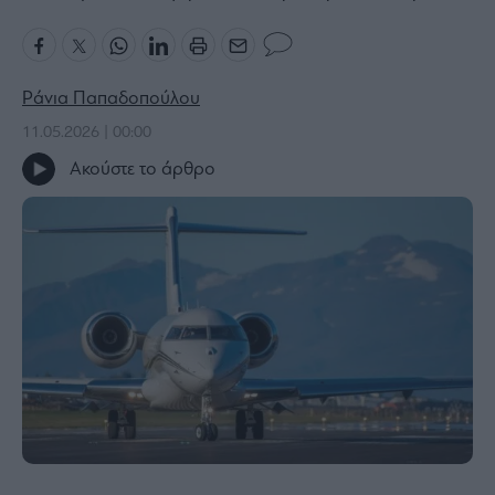
Bloomberg
Financial
Times
Ράνια Παπαδοπούλου
11.05.2026 | 00:00
Ακούστε το άρθρο
The
Wiseman
Room
301
My
Story
Media
Winners
&
Losers
Επι-
θετικά