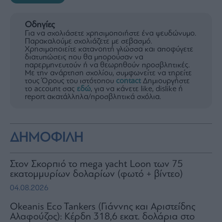
Οδηγίες
Για να σχολιάσετε χρησιμοποιήστε ένα ψευδώνυμο.
Παρακαλούμε σχολιάζετε με σεβασμό.
Χρησιμοποιείτε κατανοητή γλώσσα και αποφύγετε
διατυπώσεις που θα μπορούσαν να
παρερμηνευτούν ή να θεωρηθούν προσβλητικές.
Με την ανάρτηση σχολίου, συμφωνείτε να τηρείτε
τους Όρους του ιστότοπου
contact
Δημιουργήστε
το account σας
εδώ
, για να κάνετε like, dislike ή
report ακατάλληλα/προσβλητικά σχόλια.
ΔΗΜΟΦΙΛΗ
Στον Σκορπιό το mega yacht Loon των 75
εκατομμυρίων δολαρίων (φωτό + βίντεο)
04.08.2026
Okeanis Eco Tankers (Γιάννης και Αριστείδης
Αλαφούζος): Κέρδη 318,6 εκατ. δολάρια στο