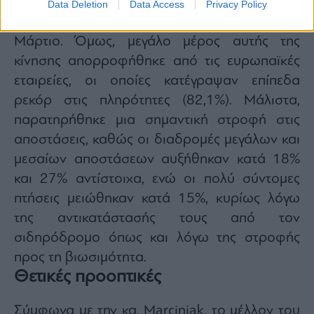
στη μείωση της επιβατικής κίνησης κατά 60%
Data Deletion
Data Access
Privacy Policy
στις χώρες της Μέσης Ανατολής για τον μήνα
Μάρτιο. Όμως, μεγάλο μέρος αυτής της
κίνησης απορροφήθηκε από τις ευρωπαϊκές
εταιρείες, οι οποίες κατέγραψαν επίπεδα
ρεκόρ στις πληρότητες (82,1%). Μάλιστα,
παρατηρήθηκε μια σημαντική στροφή στις
αποστάσεις, καθώς οι διαδρομές μεγάλων και
μεσαίων αποστάσεων αυξήθηκαν κατά 18%
και 27% αντίστοιχα, ενώ οι πολύ σύντομες
πτήσεις μειώθηκαν κατά 15%, κυρίως λόγω
της αντικατάστασής τους από τον
σιδηρόδρομο όπως και λόγω της στροφής
προς τη βιωσιμότητα.
Θετικές προοπτικές
Σύμφωνα με την κα. Marciniak, το μέλλον του