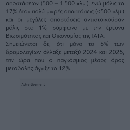
αποστάσεων (500 – 1.500 χλμ.), ενώ μόλις το
ας
οι
17% ήταν πολύ μικρές αποστάσεις (<500 χλμ.)
ήσης
και οι μεγάλες αποστάσεις αντιστοιχούσαν
μόλις στο 1%, σύμφωνα με την έρευνα
4
news.gr
Βιωσιμότητας και Οικονομίας της ΙΑΤΑ.
ghts
Σημειώνεται δε, ότι μόνο το 6% των
rved
δρομολογίων άλλαξε μεταξύ 2024 και 2025,
την ώρα που ο παγκόσμιος μέσος όρος
μεταβολής άγγιξε το 12%.