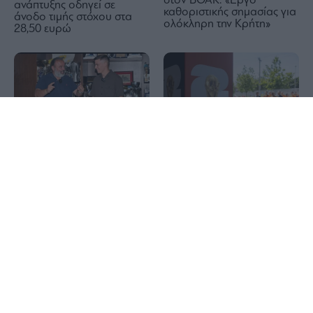
στον ΒΟΑΚ: «Έργο
ανάπτυξης οδηγεί σε
καθοριστικής σημασίας για
άνοδο τιμής στόχου στα
ολόκληρη την Κρήτη»
28,50 ευρώ
1x
ΑΕΚ: Το καλωσόρισμα του
Μάριου Ηλιόπουλου στον
Το World Cup εκτός
Μίλαν Βιτάλις (βιντεο)
γηπέδου: 40 μέρες στην
Kaizen Gaming
NBG Securities για Metlen:
Επιστροφή στην ανάπτυξη
Rheinmetall: Βουτιά στα
με τιμή στόχο τα 58 ευρώ
έσοδα μετά το «ναυάγιο»