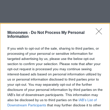
Mononews -
Do Not Process My Personal
Information
If you wish to opt-out of the sale, sharing to third parties, or
processing of your personal or sensitive information for
Η κα. Marciniak λαμβάνοντας υπόψη της την
targeted advertising by us, please use the below opt-out
section to confirm your selection. Please note that after your
κοινωνικοπολιτική και τη γεωπολιτική
opt-out request is processed you may continue seeing
κατάσταση, όπως και τα μακροοικονομικά
interest-based ads based on personal information utilized by
δεδομένα, τόνισε ότι παρά τις διεθνείς
us or personal information disclosed to third parties prior to
your opt-out. You may separately opt-out of the further
ταραχές και τους δασμούς, η παγκόσμια
disclosure of your personal information by third parties on the
οικονομία έχει αποδειχθεί πιο ανθεκτική το
IAB’s list of downstream participants. This information may
2025, με
την Ελλάδα να υπερβαίνει τον ρυθμό
also be disclosed by us to third parties on the
IAB’s List of
Downstream Participants
that may further disclose it to other
ανάπτυξης της Ευρωζώνης (2,1% έναντι 1,4%)
.