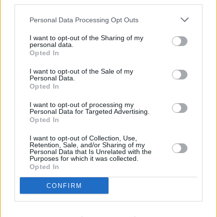
third parties.
Ανάπτυξη εν καιρώ πολέμου σε
διεθνές επίπεδο
Personal Data Processing Opt Outs
I want to opt-out of the Sharing of my
Παράλληλα, ο κλάδος των αερομεταφορών
personal data.
Opted In
σε διεθνές επίπεδο αναπτύσσεται σταδιακά
παρά το γεγονός των σοβαρών προκλήσεων
I want to opt-out of the Sale of my
Personal Data.
που καλείται να αντιμετωπίσει κυρίως λόγω
Opted In
του πολέμου στη Μέση Ανατολή, αλλά και
I want to opt-out of processing my
στην Ουκρανία. Όπως επεσήμανε η
Personal Data for Targeted Advertising.
Opted In
εκπρόσωπος της ΙΑΤΑ,
η τιμή των καυσίμων
σχεδόν διπλασιάστηκε,
αγγίζοντας τα 176
I want to opt-out of Collection, Use,
Retention, Sale, and/or Sharing of my
δολάρια το βαρέλι, κάτι που αναγκάζει τις
Personal Data that Is Unrelated with the
Purposes for which it was collected.
εταιρείες σε αναπροσαρμογές δικτύων, ενώ η
Opted In
γεωπολιτική κρίση στη Μέση Ανατολή
CONFIRM
επηρέασε σημαντικά την κίνηση στην περιοχή.
Επιπλέον, η γεωπολιτική αστάθεια συνέβαλε