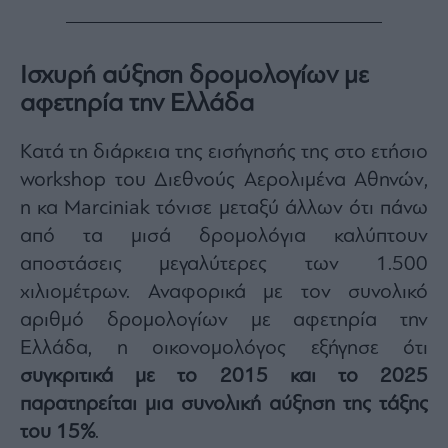
Monocle
Media
Lab
Ισχυρή αύξηση δρομολογίων με
αφετηρία την Ελλάδα
Mononews100
Κατά τη διάρκεια της εισήγησής της στο ετήσιο
workshop του Διεθνούς Αερολιμένα Αθηνών,
η κα Marciniak τόνισε μεταξύ άλλων ότι πάνω
Εγγραφείτε
στο
από τα μισά δρομολόγια καλύπτουν
Newsletter
αποστάσεις μεγαλύτερες των 1.500
του
χιλιομέτρων. Αναφορικά με τον συνολικό
mononews.gr
αριθμό δρομολογίων με αφετηρία την
Ελλάδα, η οικονομολόγος εξήγησε ότι
συγκριτικά με το 2015 και το 2025
By
παρατηρείται μια συνολική αύξηση της τάξης
submitting
your
του 15%
.
email,
you