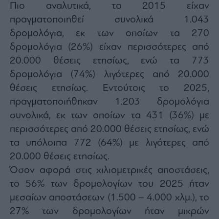
Πιο αναλυτικά, το 2015 είχαν
agree
to
our
πραγματοποιηθεί συνολικά 1.043
Terms
and
δρομολόγια, εκ των οποίων τα 270
Privacy
Notice.
δρομολόγια (26%) είχαν περισσότερες από
You
can
opt
20.000 θέσεις ετησίως, ενώ τα 773
out
at
δρομολόγια (74%) λιγότερες από 20.000
any
time.
θέσεις ετησίως. Εντούτοις το 2025,
This
site
is
πραγματοποιήθηκαν 1.203 δρομολόγια
protected
by
συνολικά, εκ των οποίων τα 431 (36%) με
reCAPTCHA
and
περισσότερες από 20.000 θέσεις ετησίως, ενώ
the
Google
Privacy
τα υπόλοιπα 772 (64%) με λιγότερες από
Policy
and
20.000 θέσεις ετησίως.
Terms
of
Όσον αφορά στις χιλιομετρικές αποστάσεις,
Service
apply.
το 56% των δρομολογίων του 2025 ήταν
μεσαίων αποστάσεων (1.500 – 4.000 χλμ.), το
ότητα
27% των δρομολογίων ήταν μικρών
ι
ίες