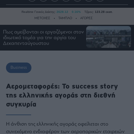
Realtime Γενικός Δείκτης:
2628.12
0.16%
Τζίρος:
123.28 εκατ.
ΜΕΤΟΧΕΣ
ΤΑΜΠΛΟ
ΑΓΟΡΕΣ
Πως αμείβονται οι εργαζόμενοι στον
ιδιωτικό τομέα για την αργία του
Ειδήσεις
Δεκαπενταύγουστου
Οικονομία
Business
Τράπεζες
Business
Ναυτιλία
Real
Αερομεταφορές: Το success story
Estate
της ελληνικής αγοράς στη διεθνή
Ενέργεια
συγκυρία
Πολιτική
Πολιτισμός
Η άνθιση της ελληνικής αγοράς οφείλεται στο
Κοινωνία
συνεχόμενο ενδιαφέρον των αεροπορικών εταιρειών
Law