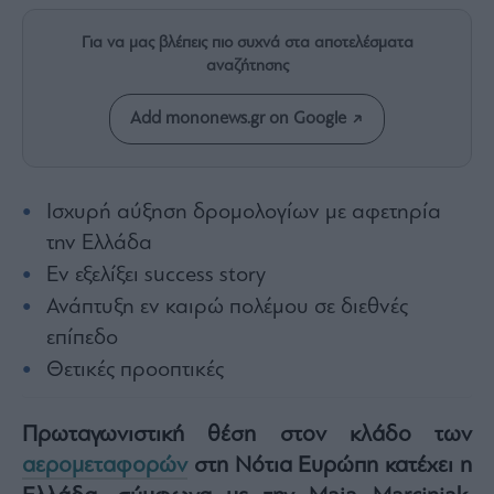
Rumors
ESG
Για να μας βλέπεις πιο συχνά στα αποτελέσματα
Today
αναζήτησης
Mononews2030
Add mononews.gr on Google
Άρθρα
Συνεντεύξεις
Ισχυρή αύξηση δρομολογίων με αφετηρία
την Ελλάδα
Εν εξελίξει success story
Les
Ανάπτυξη εν καιρώ πολέμου σε διεθνές
Bons
επίπεδο
Vivants
Θετικές προοπτικές
Auto
Life
&
Πρωταγωνιστική θέση στον κλάδο των
Style
αερομεταφορών
στη Νότια Ευρώπη κατέχει η
Υγεία