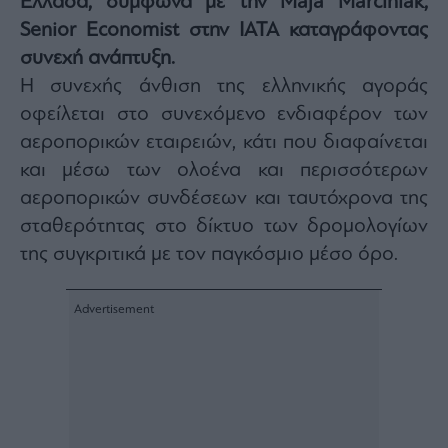
Ελλάδα, σύμφωνα με την Maja Marciniak,
Architecture
Senior Economist στην ΙΑΤΑ καταγράφοντας
&
συνεχή ανάπτυξη.
Design
Η συνεχής άνθιση της ελληνικής αγοράς
Fashion
&
οφείλεται στο συνεχόμενο ενδιαφέρον των
Art
αεροπορικών εταιρειών, κάτι που διαφαίνεται
Watches
και μέσω των ολοένα και περισσότερων
Yachts
αεροπορικών συνδέσεων και ταυτόχρονα της
Table
σταθερότητας στο δίκτυο των δρομολογίων
For
Two
της συγκριτικά με τον παγκόσμιο μέσο όρο.
Μετοχές
Αγορές
Trader's
book