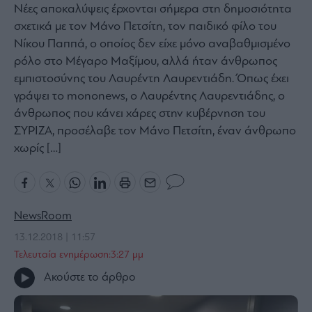
Νέες αποκαλύψεις έρχονται σήμερα στη δημοσιότητα
Bloomberg
σχετικά με τον Μάνο Πετσίτη, τον παιδικό φίλο του
Financial
Νίκου Παππά, ο οποίος δεν είχε μόνο αναβαθμισμένο
Times
ρόλο στο Μέγαρο Μαξίμου, αλλά ήταν άνθρωπος
εμπιστοσύνης του Λαυρέντη Λαυρεντιάδη. Όπως έχει
γράψει το mononews, o Λαυρέντης Λαυρεντιάδης, ο
άνθρωπος που κάνει χάρες στην κυβέρνηση του
The
ΣΥΡΙΖΑ, προσέλαβε τον Μάνο Πετσίτη, έναν άνθρωπο
Wiseman
χωρίς […]
Room
301
My
Story
NewsRoom
Media
13.12.2018 | 11:57
Winners
&
Τελευταία ενημέρωση:3:27 μμ
Losers
Ακούστε το άρθρο
Επι-
θετικά