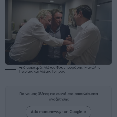
Rumors
ESG
Today
Mononews2030
Άρθρα
Συνεντεύξεις
Από αριστερά: Αλέκος Φλαμπουράρης, Μανώλης
Πετσίτης και Αλέξης Τσίπρας
Les
Bons
Vivants
Auto
Για να μας βλέπεις πιο συχνά στα αποτελέσματα
Life
αναζήτησης
&
Style
Add mononews.gr on Google
Υγεία