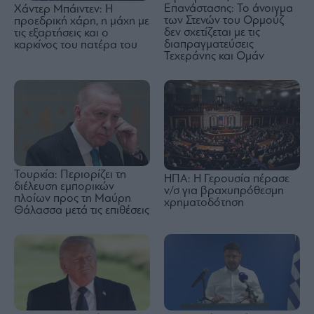
Επανάστασης: Το άνοιγμα
Χάντερ Μπάιντεν: Η
των Στενών του Ορμούζ
προεδρική χάρη, η μάχη με
δεν σχετίζεται με τις
τις εξαρτήσεις και ο
διαπραγματεύσεις
καρκίνος του πατέρα του
Τεχεράνης και Ομάν
Τουρκία: Περιορίζει τη
ΗΠΑ: Η Γερουσία πέρασε
διέλευση εμπορικών
ν/σ για βραχυπρόθεσμη
πλοίων προς τη Μαύρη
χρηματοδότηση
Θάλασσα μετά τις επιθέσεις