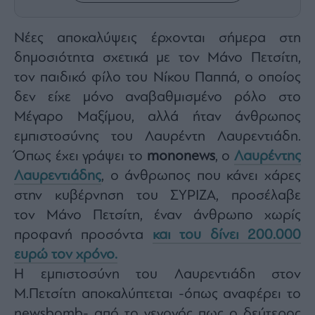
Architecture
&
Νέες αποκαλύψεις έρχονται σήμερα στη
Design
δημοσιότητα σχετικά με τον Μάνο Πετσίτη,
Fashion
&
τον παιδικό φίλο του Νίκου Παππά, ο οποίος
Art
δεν είχε μόνο αναβαθμισμένο ρόλο στο
Watches
Μέγαρο Μαξίμου, αλλά ήταν άνθρωπος
Yachts
εμπιστοσύνης του Λαυρέντη Λαυρεντιάδη.
Table
Όπως έχει γράψει το
mononews
, o
Λαυρέντης
For
Λαυρεντιάδης
, ο άνθρωπος που κάνει χάρες
Two
στην κυβέρνηση του ΣΥΡΙΖΑ, προσέλαβε
τον Μάνο Πετσίτη,
έναν άνθρωπο χωρίς
προφανή προσόντα
και του δίνει 200.000
Μετοχές
ευρώ τον χρόνο.
Αγορές
Η εμπιστοσύνη του Λαυρεντιάδη στον
Trader's
Μ.Πετσίτη αποκαλύπτεται -όπως αναφέρει το
book
newsbomb- από το γεγονός πως ο δεύτερος