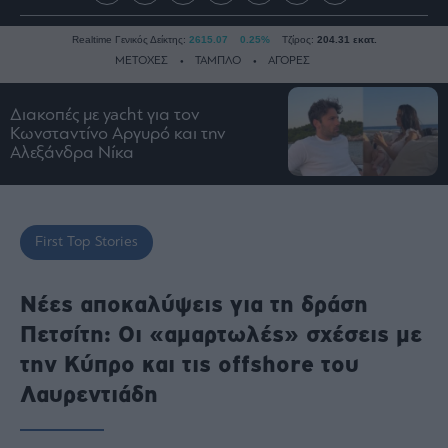
Realtime Γενικός Δείκτης:
2615.07
0.25%
Τζίρος:
204.31 εκατ.
ΜΕΤΟΧΕΣ
ΤΑΜΠΛΟ
ΑΓΟΡΕΣ
Διακοπές με yacht για τον
Ειδήσεις
Κωνσταντίνο Αργυρό και την
Αλεξάνδρα Νίκα
Οικονομία
Business
Τράπεζες
First Top Stories
Ναυτιλία
Real
Νέες αποκαλύψεις για τη δράση
Estate
Πετσίτη: Οι «αμαρτωλές» σχέσεις με
Ενέργεια
Πολιτική
την Κύπρο και τις offshore του
Πολιτισμός
Λαυρεντιάδη
Κοινωνία
Law