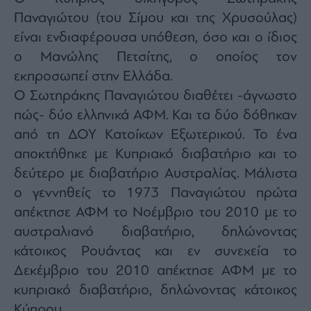
agree
Παναγιώτου (του Σίμου και της Χρυσούλας)
to
our
Terms
είναι ενδιαφέρουσα υπόθεση, όσο και ο ίδιος
and
Privacy
ο Μανώλης Πετσίτης, ο οποίος τον
Notice.
You
εκπροσωπεί στην Ελλάδα.
can
opt
out
Ο Σωτηράκης Παναγιώτου διαθέτει -άγνωστο
at
any
πώς- δύο ελληνικά ΑΦΜ. Και τα δύο δόθηκαν
time.
This
από τη ΔΟΥ Κατοίκων Εξωτερικού. Το ένα
site
is
protected
αποκτήθηκε με Κυπριακό διαβατήριο και το
by
reCAPTCHA
δεύτερο με διαβατήριο Αυστραλίας. Μάλιστα
and
the
ο γεννηθείς το 1973 Παναγιώτου πρώτα
Google
Privacy
Policy
απέκτησε ΑΦΜ το Νοέμβριο του 2010 με το
and
Terms
αυστραλιανό διαβατήριο, δηλώνοντας
of
Service
κάτοικος Ρουάντας και εν συνεχεία το
apply.
Δεκέμβριο του 2010 απέκτησε ΑΦΜ με το
ότητα
κυπριακό διαβατήριο, δηλώνοντας κάτοικος
ι
Κύπρου.
ίες