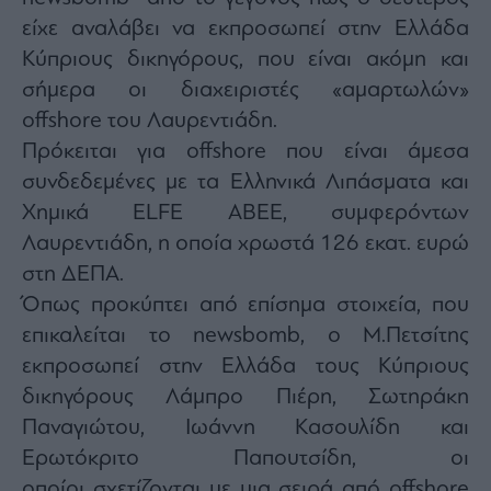
Buy-
είχε αναλάβει να εκπροσωπεί στην Ελλάδα
Hold-
Sell
Κύπριους δικηγόρους, που είναι ακόμη και
The
σήμερα οι διαχειριστές «αμαρτωλών»
Value
offshore του Λαυρεντιάδη.
Investor
Πρόκειται για offshore που είναι άμεσα
Crypto
συνδεδεμένες με τα Ελληνικά Λιπάσματα και
Χρηματιστηριακές
Ανακοινώσεις
Χημικά ELFE ΑΒΕΕ, συμφερόντων
Λαυρεντιάδη, η οποία χρωστά 126 εκατ. ευρώ
στη ΔΕΠΑ.
Creative
Content
Όπως προκύπτει από επίσημα στοιχεία, που
Branded
επικαλείται το newsbomb, ο Μ.Πετσίτης
Content
εκπροσωπεί στην Ελλάδα τους Κύπριους
Reports
δικηγόρους Λάμπρο Πιέρη, Σωτηράκη
&
Branded
Παναγιώτου, Ιωάννη Κασουλίδη και
Content
Ερωτόκριτο Παπουτσίδη, οι
Calendar
οποίοι σχετίζονται με μια σειρά από offshore