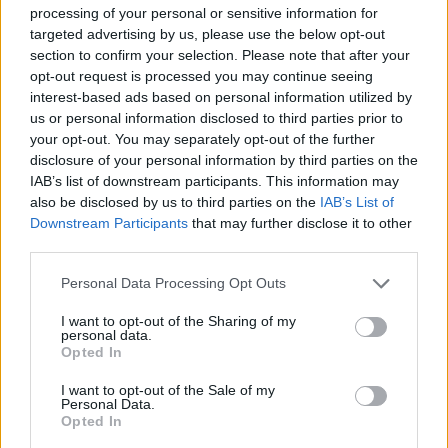
processing of your personal or sensitive information for
εμφανίζεται ως ο εκπρόσωπος της εταιρείας
targeted advertising by us, please use the below opt-out
Chemstorage Limited στην Ελλάδα. Ποια είναι
section to confirm your selection. Please note that after your
opt-out request is processed you may continue seeing
αυτή η εταιρεία, διαχειριστής της οποίας είναι
interest-based ads based on personal information utilized by
σήμερα η APLAW Services Limited, δηλαδή η
us or personal information disclosed to third parties prior to
νομική φίρμα των Πιερή και Αρτεμίου;
your opt-out. You may separately opt-out of the further
disclosure of your personal information by third parties on the
Είναι μια ακόμη εταιρεία συμφερόντων
IAB’s list of downstream participants. This information may
Λαυρεντιάδη, η οποία σχετίζεται με την
also be disclosed by us to third parties on the
IAB’s List of
περιβόητη BFS Ανώνυμη Εμπορική και
Downstream Participants
that may further disclose it to other
third parties.
Βιομηχανική Εταιρεία Χημικών. Επιταγές της
BFS κατέθετε η ELFE για να προμηθεύεται
Personal Data Processing Opt Outs
αέριο από τη ΔΕΠΑ. Μάλιστα, κάποιες από τις
I want to opt-out of the Sharing of my
επιταγές αυτές είχαν «σκάσει» και για αυτό
personal data.
Opted In
μνημονεύονται στις δικαστικές διενέξεις της
επιχείρησης αερίου με την ELFE.
I want to opt-out of the Sale of my
Personal Data.
Μάλιστα, όπως αποκαλύπτει το newsbomb, σε
Opted In
μια από τις επισκέψεις του