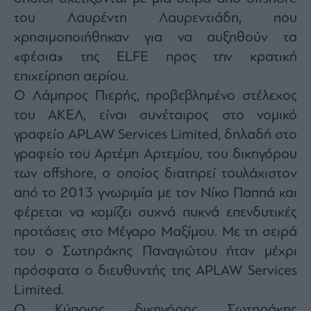
Monocle
του Λαυρέντη Λαυρεντιάδη, που
Media
Lab
χρησιμοποιήθηκαν για να αυξηθούν τα
«φέσια» της ELFE προς την κρατική
επιχείρηση αερίου.
Mononews100
Ο Λάμπρος Πιερής, προβεβλημένο στέλεχος
του ΑΚΕΛ, είναι συνέταιρος στο νομικό
γραφείο APLAW Services Limited, δηλαδή στο
Εγγραφείτε
γραφείο του Αρτέμη Αρτεμίου, του δικηγόρου
στο
των offshore, ο οποίος διατηρεί τουλάχιστον
Newsletter
του
από το 2013 γνωριμία με τον Νίκο Παππά και
mononews.gr
φέρεται να κομίζει συχνά πυκνά επενδυτικές
προτάσεις στο Μέγαρο Μαξίμου. Με τη σειρά
του ο Σωτηράκης Παναγιώτου ήταν μέχρι
πρόσφατα ο διευθυντής της APLAW Services
By
submitting
Limited.
your
email,
Ο Κύπριος δικηγόρος Σωτηράκης
you