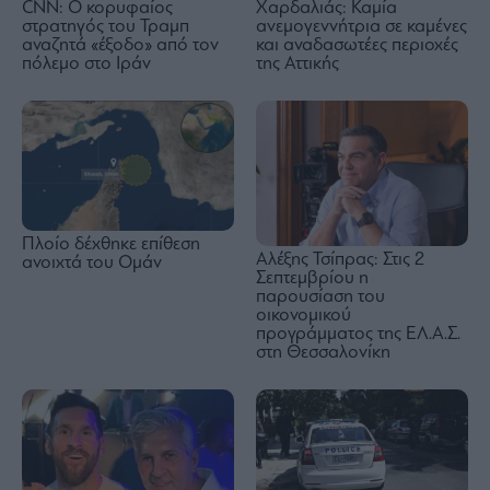
CNN: Ο κορυφαίος
Χαρδαλιάς: Καμία
στρατηγός του Τραμπ
ανεμογεννήτρια σε καμένες
αναζητά «έξοδο» από τον
και αναδασωτέες περιοχές
πόλεμο στο Ιράν
της Αττικής
Πλοίο δέχθηκε επίθεση
Αλέξης Τσίπρας: Στις 2
ανοιχτά του Ομάν
Σεπτεμβρίου η
παρουσίαση του
οικονομικού
προγράμματος της ΕΛ.Α.Σ.
στη Θεσσαλονίκη