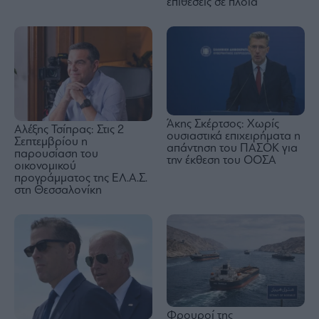
επιθέσεις σε πλοία
Άκης Σκέρτσος: Χωρίς
Αλέξης Τσίπρας: Στις 2
ουσιαστικά επιχειρήματα η
Σεπτεμβρίου η
απάντηση του ΠΑΣΟΚ για
παρουσίαση του
την έκθεση του ΟΟΣΑ
οικονομικού
προγράμματος της ΕΛ.Α.Σ.
στη Θεσσαλονίκη
Φρουροί της