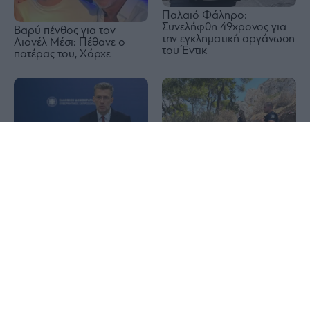
Παλαιό Φάληρο:
Συνελήφθη 49χρονος για
Βαρύ πένθος για τον
την εγκληματική οργάνωση
Λιονέλ Μέσι: Πέθανε ο
του Έντικ
πατέρας του, Χόρχε
1x
Άκης Σκέρτσος: Χωρίς
Λυκαβηττός: Σε 57χρονη
ουσιαστικά επιχειρήματα η
γυναίκα ανήκει η σορός
απάντηση του ΠΑΣΟΚ για
την έκθεση του ΟΟΣΑ
Ο «χάρτης» των