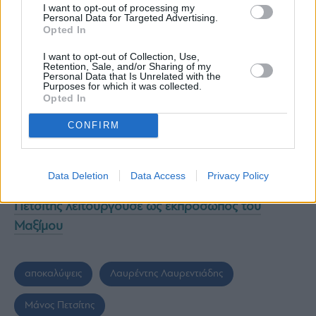
I want to opt-out of processing my
Μανώλη Πετσίτη στον πρώην Διευθύνοντα
Personal Data for Targeted Advertising.
Opted In
Σύμβουλο της ΔΕΠΑ Θόδωρο Κιτσάκο το
I want to opt-out of Collection, Use,
2017, δήλωσε στους κλητήρες την ιδιότητα
Retention, Sale, and/or Sharing of my
Personal Data that Is Unrelated with the
του εκπροσώπου της Chemstorage Limited,
Purposes for which it was collected.
ενώ ένα τρίμηνο πριν δήλωνε εκπρόσωπος
Opted In
του Μαξίμου.
CONFIRM
ΔΙΑΒΑΣΤΕ ΑΚΟΜΗ:
«Βόμβα» στα θεμέλια της
κυβέρνησης η υπόθεση Πετσίτη
Data Deletion
Data Access
Privacy Policy
ΔΕΙΤΕ ΕΠΙΣΗΣ:
Αποκάλυψη από Θ.Κιτσάκο: Ο
Πετσίτης λειτουργούσε ως εκπρόσωπος του
Μαξίμου
αποκαλύψεις
Λαυρέντης Λαυρεντιάδης
Μάνος Πετσίτης