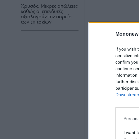
Χρυσός: Μικρές απώλειες
καθώς οι επενδυτές
αξιολογούν την πορεία
των επιτοκίων
Mononew
If you wish 
sensitive in
confirm you
continue se
information 
further disc
participants
Downstream 
Persona
I want t