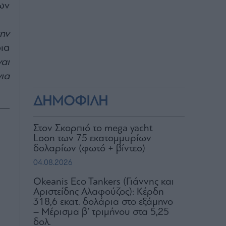
ων
ην
ρια
αι
ια
ΔΗΜΟΦΙΛΗ
Στον Σκορπιό το mega yacht
Loon των 75 εκατομμυρίων
δολαρίων (φωτό + βίντεο)
04.08.2026
Okeanis Eco Tankers (Γιάννης και
Αριστείδης Αλαφούζος): Κέρδη
318,6 εκατ. δολάρια στο εξάμηνο
– Μέρισμα β’ τριμήνου στα 5,25
δολ.