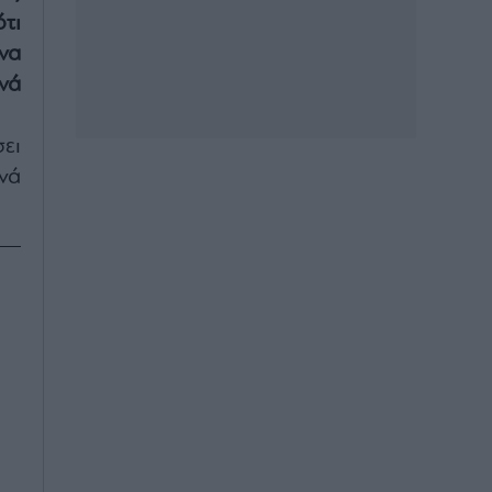
ότι
να
νά
ει
νά