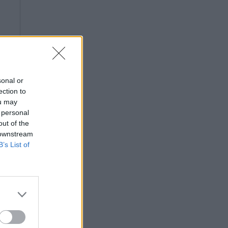
sonal or
ection to
ou may
 personal
out of the
 downstream
B’s List of