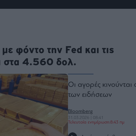
ου
r
ail,
s and
με φόντο την Fed και τις
n opt
te is
CHA
ι στα 4.560 δολ.
acy
rvice
Οι αγορές κινούνται 
των ειδήσεων
Bloomberg
31.03.2026 | 08:41
Τελευταία ενημέρωση:8:43 πμ