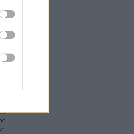
ου
να
κι
ά,
ναν
οι
αι
ου
τις
ης
με
τα
ρά
ση