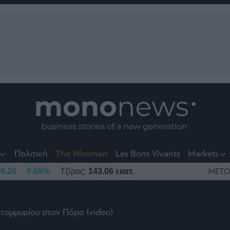
nt
t
t
Πολιτική
The Wiseman
Les Bons Vivants
Markets
6.26
0.09%
Τζίρος:
143.06 εκατ.
ΜΕΤΟ
κατομμυρίου στον Πόρο (video)
το