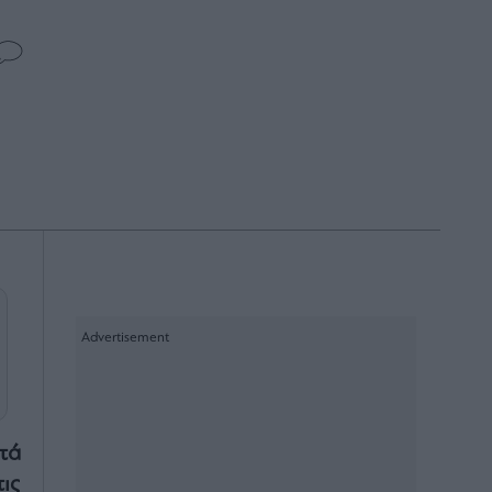
τά
ις