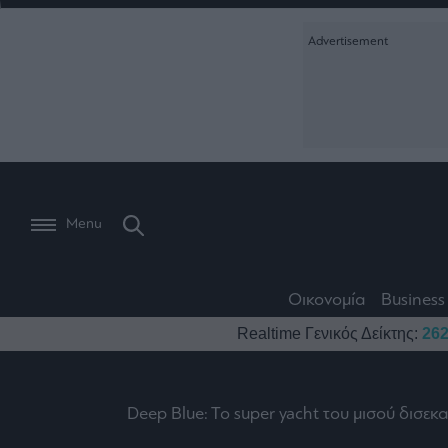
Ειδήσεις
Creative Conte
Οικονομία
The
Μετοχές
Branded Conten
Wiseman
Les
Business
Αγορές
Reports &
Bons
Room
Branded Conten
Vivants
301
Calendar
Τράπεζες
Trader's
book
Auto
My
Monocle Media
Menu
Ναυτιλία
Story
Lab
Buy-
Life
Hold-
Real
&
Media
Sell
Estate
Style
Οικονομία
Business
Winners
The
Ενέργεια
Realtime Γενικός Δείκτης:
262
Υγεία
Mononews100
&
Value
Losers
Investor
Πολιτική
Architecture
&
Επι-
Crypto
Design
Deep Blue: To super yacht του μισού δισε
Πολιτισμός
θετικά
Χρηματιστηριακές
Εγγραφείτε σ