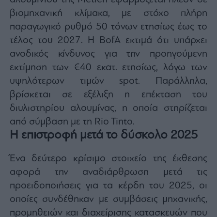
ας
βιομηχανική κλίμακα, με στόχο πλήρη
οι
ήσης
παραγωγικό ρυθμό 50 τόνων ετησίως έως το
τέλος του 2027. Η BofA εκτιμά ότι υπάρχει
4
ανοδικός κίνδυνος για την προηγούμενη
news.gr
ghts
εκτίμηση των €40 εκατ. ετησίως, λόγω των
rved
υψηλότερων τιμών spot. Παράλληλα,
βρίσκεται σε εξέλιξη η επέκταση του
διυλιστηρίου αλουμίνας, η οποία στηρίζεται
από σύμβαση με τη Rio Tinto.
Η επιστροφή μετά το δύσκολο 2025
Ένα δεύτερο κρίσιμο στοιχείο της έκθεσης
αφορά την αναδιάρθρωση μετά τις
προειδοποιήσεις για τα κέρδη του 2025, οι
οποίες συνδέθηκαν με συμβάσεις μηχανικής,
προμηθειών και διαχείρισης κατασκευών που