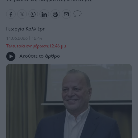
Bloomberg
Financial
Times
Γεωργία Καλλιέρη
11.06.2026 | 12:44
Τελευταία ενημέρωση:12:46 μμ
The
Ακούστε το άρθρο
Wiseman
Room
301
My
Story
Media
Winners
&
Losers
Επι-
θετικά