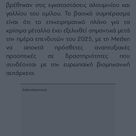
Buy-
βρέθηκαν στις εγκαταστάσεις αλουμινίου και
Hold-
γαλλίου του ομίλου. Το βασικό συμπέρασμα
Sell
είναι ότι το επιχειρηματικό πλάνο για τα
The
Value
κρίσιμα μέταλλα έχει εξελιχθεί σημαντικά μετά
Investor
την ημέρα επενδυτών του 2025, με τη Metlen
Crypto
να αποκτά πρόσθετες αναπτυξιακές
Χρηματιστηριακές
προοπτικές σε δραστηριότητες που
Ανακοινώσεις
συνδέονται με την ευρωπαϊκή βιομηχανική
αυτάρκεια.
Creative
Content
Branded
Content
Reports
&
Branded
Content
Calendar