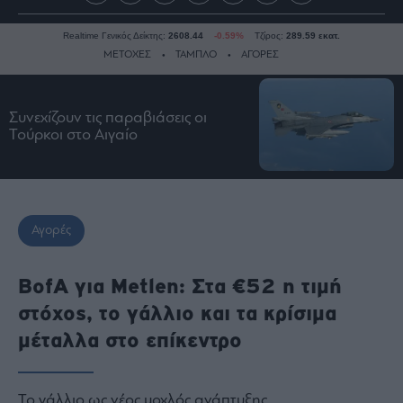
Realtime Γενικός Δείκτης:
2608.44
-0.59%
Τζίρος:
289.59 εκατ.
ΜΕΤΟΧΕΣ
ΤΑΜΠΛΟ
ΑΓΟΡΕΣ
Συνεχίζουν τις παραβιάσεις οι
Ειδήσεις
Τούρκοι στο Αιγαίο
Οικονομία
Business
Τράπεζες
Ναυτιλία
Αγορές
Real
Estate
BofA για Metlen: Στα €52 η τιμή
Ενέργεια
στόχος, το γάλλιο και τα κρίσιμα
Πολιτική
μέταλλα στο επίκεντρο
Πολιτισμός
Κοινωνία
Το γάλλιο ως νέος μοχλός ανάπτυξης
Law