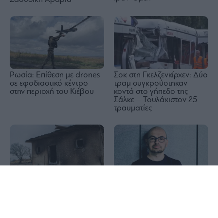
Ρωσία: Επίθεση με drones
Σοκ στη Γκελζενκίρχεν: Δύο
σε εφοδιαστικό κέντρο
τραμ συγκρούστηκαν
στην περιοχή του Κιέβου
κοντά στο γήπεδο της
Σάλκε – Τουλάχιστον 25
τραυματίες
1x
Ντέμις Χασάμπις: Πλήγμα
για τις φιλοδοξίες της
Ολοκληρώθηκαν 325
Βρετανίας στο AI η
αυτοψίες στις πληγείσες
μετακίνησή του στις ΗΠΑ
από τις πυρκαγιές περιοχές