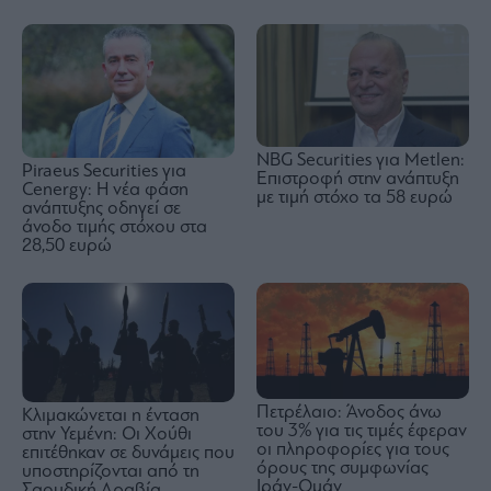
NBG Securities για Metlen:
Piraeus Securities για
Επιστροφή στην ανάπτυξη
Cenergy: Η νέα φάση
με τιμή στόχο τα 58 ευρώ
ανάπτυξης οδηγεί σε
άνοδο τιμής στόχου στα
28,50 ευρώ
Πετρέλαιο: Άνοδος άνω
Κλιμακώνεται η ένταση
του 3% για τις τιμές έφεραν
στην Υεμένη: Οι Χούθι
οι πληροφορίες για τους
επιτέθηκαν σε δυνάμεις που
όρους της συμφωνίας
υποστηρίζονται από τη
Ιράν-Ομάν
Σαουδική Αραβία