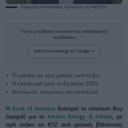
Rumors
Ευάγγελος Μυτιληναίος, Πρόεδρος της METLEN
ESG
Today
Mononews2030
Για να μας βλέπεις πιο συχνά στα αποτελέσματα
Άρθρα
αναζήτησης
Συνεντεύξεις
Add mononews.gr on Google
Το γάλλιο ως νέος μοχλός ανάπτυξης
Les
Η επιστροφή μετά το δύσκολο 2025
Bons
Vivants
Αποτίμηση, εκτιμήσεις και καταλύτες
Auto
Life
Η
Bank of America
διατηρεί τη σύσταση Buy
&
(αγορά) για τη
Metlen Energy & Metals
, με
Style
τιμή στόχο τα €52 ανά μετοχή, βλέποντας
Υγεία