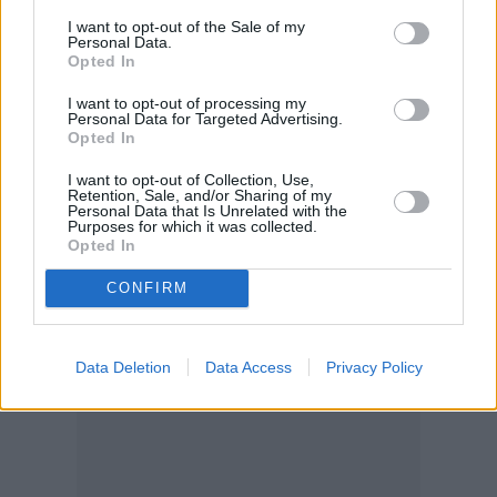
υπολογίζεται σε 9,84 φορές και 9,27 φορές
I want to opt-out of the Sale of my
αντίστοιχα. Η BofA αναγνωρίζει ότι η μετοχή
Personal Data.
Opted In
κινείται πάνω από τον ιστορικό μέσο όρο,
αλλά θεωρεί ότι η προοπτική αύξησης
I want to opt-out of processing my
Personal Data for Targeted Advertising.
κερδών, τα υψηλότερα επίπεδα τιμών στο
Opted In
αλουμίνιο, οι πιθανές εισαγωγές σε δείκτες και
I want to opt-out of Collection, Use,
η ανάπτυξη στην ενέργεια λειτουργούν ως
Retention, Sale, and/or Sharing of my
Personal Data that Is Unrelated with the
βασικοί καταλύτες για τη συνέχεια.
Purposes for which it was collected.
Opted In
Διαβάστε επίσης
CONFIRM
Data Deletion
Data Access
Privacy Policy