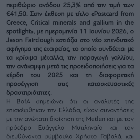
περιθώριο ανόδου 25,3% από την τιμή των
Architecture
&
€41,50. Στην έκθεση με τίτλο «Postcard from
Design
Greece, Critical minerals and gallium in the
Fashion
spotlight», με ημερομηνία 11 Ιουνίου 2026, ο
&
Art
Jason Fairclough εστιάζει στο νέο επενδυτικό
Watches
αφήγημα της εταιρείας, το οποίο συνδέεται με
τα κρίσιμα μέταλλα, την παραγωγή γαλλίου,
Yachts
την ανάκαμψη μετά τις προειδοποιήσεις για τα
Table
For
κέρδη του 2025 και τη διαφορετική
Two
προσέγγιση στις κατασκευαστικές
δραστηριότητες.
Η BofA σημειώνει ότι οι αναλυτές της
Μετοχές
επισκέφθηκαν την Ελλάδα, είχαν συναντήσεις
Αγορές
με την ανώτατη διοίκηση της Metlen και με τον
Trader's
πρόεδρο Ευάγγελο Μυτιληναίο και τον
book
διευθύνοντα σύμβουλο Χρήστο Γαβαλά, και