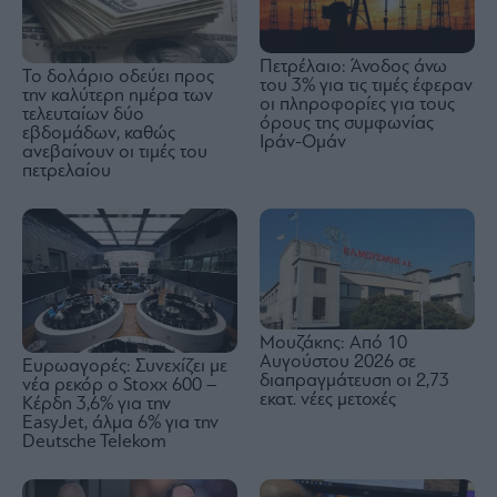
Πετρέλαιο: Άνοδος άνω
Το δολάριο οδεύει προς
του 3% για τις τιμές έφεραν
την καλύτερη ημέρα των
οι πληροφορίες για τους
τελευταίων δύο
όρους της συμφωνίας
εβδομάδων, καθώς
Ιράν-Ομάν
ανεβαίνουν οι τιμές του
πετρελαίου
Μουζάκης: Από 10
Αυγούστου 2026 σε
Ευρωαγορές: Συνεχίζει με
διαπραγμάτευση οι 2,73
νέα ρεκόρ ο Stoxx 600 –
εκατ. νέες μετοχές
Κέρδη 3,6% για την
EasyJet, άλμα 6% για την
Deutsche Telekom