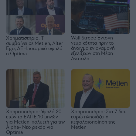
Wall Street: Έντονη
Χρηματιστήριο: Τι
νευρικότητα πριν το
συμβαίνει σε Metlen, Αlter
άνοιγμα εν αναμονή
Ego, ΔΕΗ, ιστορικό υψηλό
εξελίξεων στη Μέση
η Optima
Ανατολή
Χρηματιστήριο: Στα 7 δισ.
Χρηματιστήριο: Υψηλό 20
ευρώ πλησιάζει η
ετών τα ΕΛΠΕ,10 μηνών
κεφαλαιοποίηση της
για Metlen, πολυετή για την
Metlen
Alpha- Νέο ρεκόρ για
Optima