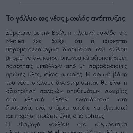
agree
to
our
Terms
Το γάλλιο ως νέος μοχλός ανάπτυξης
and
Privacy
Notice.
You
can
Σύμφωνα με την BofA, η πιλοτική μονάδα της
opt
out
Metlen έχει δείξει ότι η ιδιόκτητη
at
any
υδρομεταλλουργική διαδικασία του ομίλου
time.
This
site
μπορεί να ανακτήσει οικονομικά αξιοποιήσιμες
is
protected
ποσότητες μετάλλων από μη παραδοσιακές
by
reCAPTCHA
πρώτες ύλες, ιδίως σκωρίες. Η αρχική βάση
and
the
Google
του νέου σκέλους δραστηριότητας θα είναι η
Privacy
Policy
αξιοποίηση παλαιών αποθεμάτων σκωρίας
and
Terms
από κλειστή πλέον εγκατάσταση στη
of
Service
apply.
Ρουμανία, ενώ υπάρχει σχέδιο να εξεταστεί
και η χρήση πρώτης ύλης από τρίτους.
ότητα
Η εξαγωγή γαλλίου στο συγκρότημα
ι
αλουμινίου της Metlen εφαρμόζεται πλέον σε
ίες