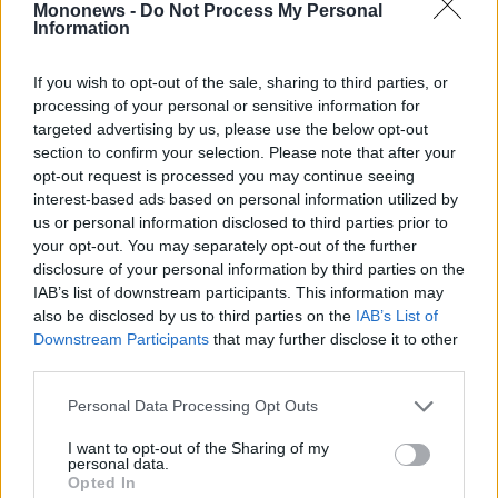
Αποτίμηση, εκτιμήσεις και καταλύτες
Mononews -
Do Not Process My Personal
Information
Η τιμή στόχος των €52 βασίζεται στον μέσο
If you wish to opt-out of the sale, sharing to third parties, or
όρο αποτίμησης με 7 φορές τα εκτιμώμενα
processing of your personal or sensitive information for
EBITDA του 2027 και σε προεξοφλημένες
targeted advertising by us, please use the below opt-out
section to confirm your selection. Please note that after your
ταμειακές ροές. Η BofA εκτιμά EBITDA €1,166
opt-out request is processed you may continue seeing
δισ. το 2026, €1,260 δισ. το 2027 και €1,174
interest-based ads based on personal information utilized by
δισ. το 2028. Τα προσαρμοσμένα κέρδη ανά
us or personal information disclosed to third parties prior to
your opt-out. You may separately opt-out of the further
μετοχή προβλέπονται στα €4,22 το 2026,
disclosure of your personal information by third parties on the
€4,48 το 2027 και €3,98 το 2028, ενώ το
IAB’s list of downstream participants. This information may
μέρισμα ανά μετοχή εκτιμάται στα €1,92,
also be disclosed by us to third parties on the
IAB’s List of
Downstream Participants
that may further disclose it to other
€2,04 και €1,81 αντίστοιχα.
third parties.
Σε όρους αποτίμησης, η Metlen
διαπραγματεύεται με δείκτη EV/EBITDA 7,75
Personal Data Processing Opt Outs
φορές για το 2026 και 7,17 φορές για το
I want to opt-out of the Sharing of my
personal data.
2027, ενώ ο δείκτης τιμής προς κέρδη
Opted In