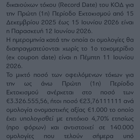
Monocle
δικαιούχων τόκου (Record Date) του ΚΟΔ για
Media
την Πρώτη (1η) Περίοδο Εκτοκισμού από 15
Lab
Δεκεμβρίου 2025 έως 15 Ιουνίου 2026 είναι
η Παρασκευή 12 Ιουνίου 2026.
H ημερομηνία κατά την οποία οι ομολογίες θα
Mononews100
διαπραγματεύονται χωρίς το 1ο τοκομερίδιο
(ex coupon date) είναι η Πέμπτη 11 Ιουνίου
2026.
Εγγραφείτε
στο
Το μικτό ποσό των οφειλόμενων τόκων για
Newsletter
την ως άνω Πρώτη (1η) Περίοδο
του
mononews.gr
Εκτοκισμού ανέρχεται στο ποσό των
€3.326.555,56, ήτοι ποσό €23,76111111 ανά
ομολογία ονομαστικής αξίας €1.000 το οποίο
έχει υπολογισθεί με επιτόκιο 4,70% ετησίως
By
(προ φόρων) και αντιστοιχεί σε 140.000
submitting
your
ομολογίες που τελούν σήμερα υπό
email,
you