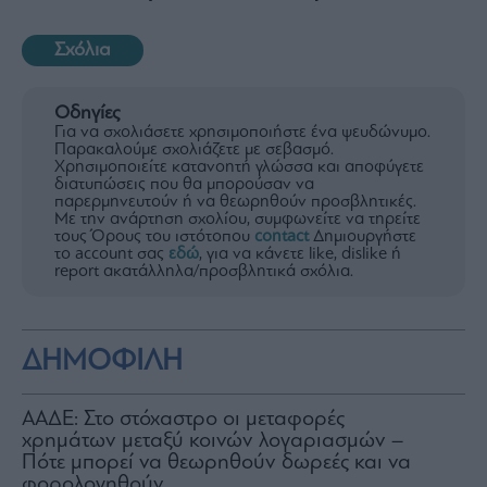
Σχόλια
Οδηγίες
Για να σχολιάσετε χρησιμοποιήστε ένα ψευδώνυμο.
Παρακαλούμε σχολιάζετε με σεβασμό.
Χρησιμοποιείτε κατανοητή γλώσσα και αποφύγετε
διατυπώσεις που θα μπορούσαν να
παρερμηνευτούν ή να θεωρηθούν προσβλητικές.
Με την ανάρτηση σχολίου, συμφωνείτε να τηρείτε
τους Όρους του ιστότοπου
contact
Δημιουργήστε
το account σας
εδώ
, για να κάνετε like, dislike ή
report ακατάλληλα/προσβλητικά σχόλια.
ΔΗΜΟΦΙΛΗ
ΑΑΔΕ: Στο στόχαστρο οι μεταφορές
χρημάτων μεταξύ κοινών λογαριασμών –
Πότε μπορεί να θεωρηθούν δωρεές και να
φορολογηθούν