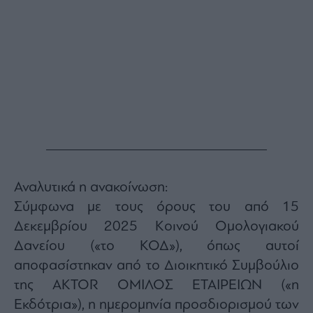
Buy-
Hold-
Sell
The
Value
Investor
Crypto
Χρηματιστηριακές
Ανακοινώσεις
Creative
Αναλυτικά η ανακοίνωση:
Content
Σύμφωνα με τους όρους του από 15
Branded
Content
Δεκεμβρίου 2025 Κοινού Ομολογιακού
Reports
Δανείου («το ΚΟΔ»), όπως αυτοί
&
αποφασίστηκαν από το Διοικητικό Συμβούλιο
Branded
της AKTOR ΟΜΙΛΟΣ ΕΤΑΙΡΕΙΩΝ («η
Content
Calendar
Εκδότρια»), η ημερομηνία προσδιορισμού των