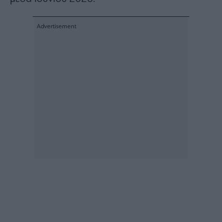
Architecture
&
Design
Fashion
&
Art
Watches
Yachts
Table
For
Two
Μετοχές
Αγορές
Trader's
book