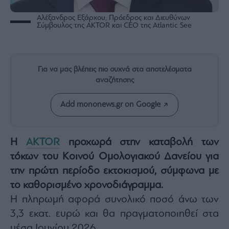
Rumors
Αλέξανδρος Εξάρχου, Πρόεδρος και Διευθύνων
ESG
Σύμβουλος της AKTOR και CEO της Atlantic See
Today
Mononews2030
Άρθρα
Για να μας βλέπεις πιο συχνά στα αποτελέσματα
Συνεντεύξεις
αναζήτησης
Add mononews.gr on Google
Η
AKTOR
προχωρά στην καταβολή των
Les
Bons
τόκων του Κοινού Ομολογιακού Δανείου για
Vivants
την πρώτη περίοδο εκτοκισμού, σύμφωνα με
Auto
το καθορισμένο χρονοδιάγραμμα.
Life
Η πληρωμή αφορά συνολικό ποσό άνω των
&
Style
3,3 εκατ. ευρώ και θα πραγματοποιηθεί στα
Υγεία
μέσα Ιουνίου 2026.