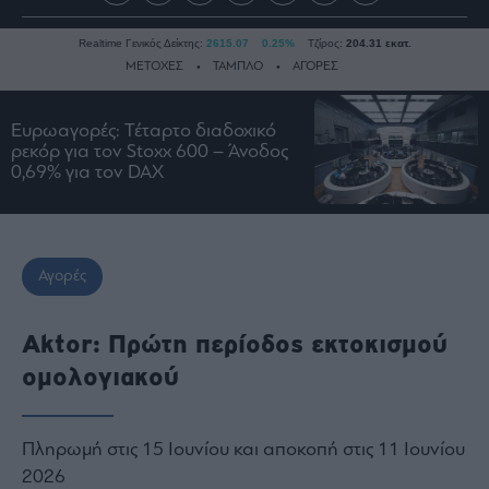
Realtime Γενικός Δείκτης:
2615.07
0.25%
Τζίρος:
204.31 εκατ.
ΜΕΤΟΧΕΣ
ΤΑΜΠΛΟ
ΑΓΟΡΕΣ
Ευρωαγορές: Τέταρτο διαδοχικό
Ειδήσεις
ρεκόρ για τον Stoxx 600 – Άνοδος
0,69% για τον DAX
Οικονομία
Business
Τράπεζες
Ναυτιλία
Αγορές
Real
Estate
Aktor: Πρώτη περίοδος εκτοκισμού
Ενέργεια
ομολογιακού
Πολιτική
Πολιτισμός
Πληρωμή στις 15 Ιουνίου και αποκοπή στις 11 Ιουνίου
Κοινωνία
2026
Law