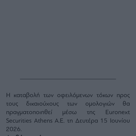
ας
οι
ήσης
4
news.gr
ghts
rved
Η καταβολή των οφειλόμενων τόκων προς
τους δικαιούχους των ομολογιών θα
πραγματοποιηθεί μέσω της Euronext
Securities Athens A.E. τη Δευτέρα 15 Ιουνίου
2026.