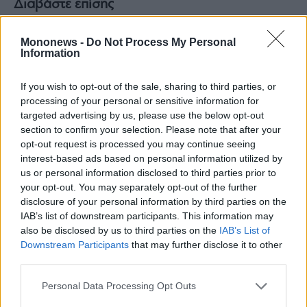
Διαβάστε επίσης
Quest: Από 18 Ιουνίου η καταβολή καθαρού
μερίσματος €0,38 ανά μετοχή
Mononews -
Do Not Process My Personal
Information
ΠΑΟΚ: Ο Αγησίλαος Τουμαζάτος νέος CEO
της ασπρόμαυρης ΠΑΕ
If you wish to opt-out of the sale, sharing to third parties, or
processing of your personal or sensitive information for
targeted advertising by us, please use the below opt-out
section to confirm your selection. Please note that after your
opt-out request is processed you may continue seeing
interest-based ads based on personal information utilized by
us or personal information disclosed to third parties prior to
your opt-out. You may separately opt-out of the further
disclosure of your personal information by third parties on the
IAB’s list of downstream participants. This information may
also be disclosed by us to third parties on the
IAB’s List of
Downstream Participants
that may further disclose it to other
third parties.
Personal Data Processing Opt Outs