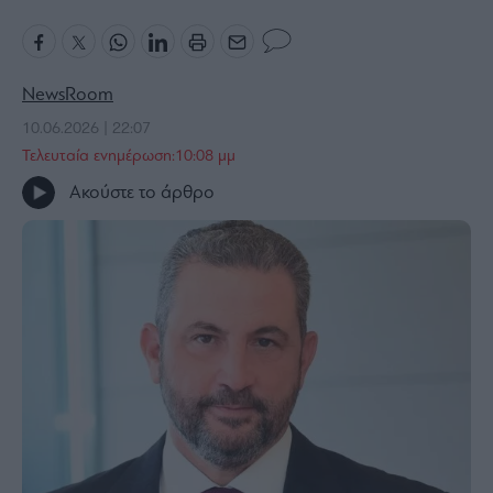
Bloomberg
Financial
Times
NewsRoom
10.06.2026 | 22:07
Τελευταία ενημέρωση:10:08 μμ
The
Ακούστε το άρθρο
Wiseman
Room
301
My
Story
Media
Winners
&
Losers
Επι-
θετικά