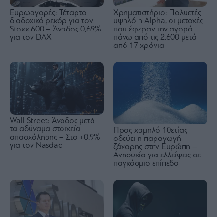
Ευρωαγορές: Τέταρτο
Χρηματιστήριο: Πολυετές
διαδοχικό ρεκόρ για τον
υψηλό η Alpha, οι μετοχές
Stoxx 600 – Άνοδος 0,69%
που έφεραν την αγορά
για τον DAX
πάνω από τις 2.600 μετά
από 17 χρόνια
Wall Street: Άνοδος μετά
τα αδύναμα στοιχεία
Προς χαμηλό 10ετίας
απασχόλησης – Στο +0,9%
οδεύει η παραγωγή
για τον Nasdaq
ζάχαρης στην Ευρώπη –
Ανησυχία για ελλείψεις σε
παγκόσμιο επίπεδο