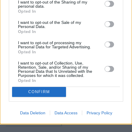
I want to opt-out of the Sharing of my
personal data.
Opted In
I want to opt-out of the Sale of my
Personal Data.
Opted In
I want to opt-out of processing my
Personal Data for Targeted Advertising.
Opted In
I want to opt-out of Collection, Use,
Retention, Sale, and/or Sharing of my
Personal Data that Is Unrelated with the
Purposes for which it was collected.
Opted In
CONFIRM
Data Deletion
Data Access
Privacy Policy
Alpha Bank: Διάθεση 4,2 εκατ. ιδίων μετοχών
σε 1.260 δικαιούχους