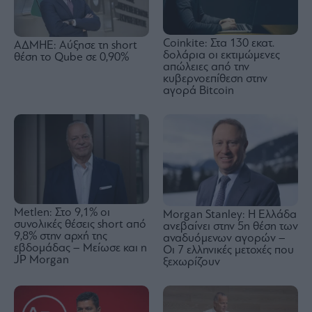
Coinkite: Στα 130 εκατ.
ΑΔΜΗΕ: Αύξησε τη short
δολάρια οι εκτιμώμενες
θέση το Qube σε 0,90%
απώλειες από την
κυβερνοεπίθεση στην
αγορά Bitcoin
Metlen: Στο 9,1% οι
Morgan Stanley: Η Ελλάδα
συνολικές θέσεις short από
ανεβαίνει στην 5η θέση των
9,8% στην αρχή της
αναδυόμενων αγορών –
εβδομάδας – Μείωσε και η
Οι 7 ελληνικές μετοχές που
JP Morgan
ξεχωρίζουν