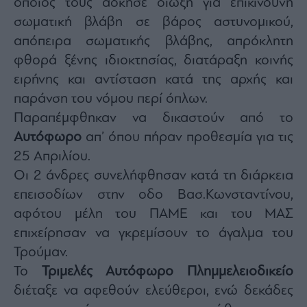
οποίος τους άδκησε δίωξη για επικίνδυνη
Architecture
σωματική βλάβη σε βάρος αστυνομικού,
&
απόπειρα σωματικής βλάβης, απρόκλητη
Design
φθορά ξένης ιδιοκτησίας, διατάραξη κοινής
Fashion
&
ειρήνης και αντίσταση κατά της αρχής και
Art
παράνση του νόμου περί όπλων.
Watches
Παραπέμφθηκαν να δικαστούν από το
Yachts
Αυτόφωρο
απ’ όπου πήραν προθεσμία για τις
Table
25 Απριλίου.
For
Two
Οι 2 άνδρες συνελήφθησαν κατά τη διάρκεια
επεισοδίων στην οδο Βασ.Κωνσταντίνου,
αφότου μέλη του ΠΑΜΕ και του ΜΑΣ
επιχείρησαν να γκρεμίσουν το άγαλμα του
Μετοχές
Τρούμαν.
Αγορές
Το
Τριμελές Αυτόφωρο Πλημμελειοδικείο
Trader's
διέταξε να αφεθούν ελεύθεροι, ενώ δεκάδες
book