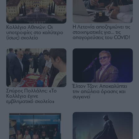
Η Λετονία αποζημιώνει τις
Κολλέγιο Αθηνών: Οι
στοιχηματικές για… τις
υποτροφίες στο καλύτερο
απαγορεύσεις του COVID!
(ίσως) σχολείο
Έλτον Τζον: Αποκαλύπτει
Σπύρος Πολλάλης: «Το
την απώλεια όρασης και
Κολλέγιο έγινε
συγκινεί
εμβληματικό σχολείο»