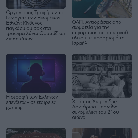
Οργανισμός Τροφίμων και
Γεωργίας των Ηνωμένων
ΟΛΠ: Αντιδράσεις από
Εθνών: Κίνδυνος
σωματεία για την
παγκόσμιου σοκ στα
εκφόρτωση στρατιωτικού
τρόφιμα λόγω Ορμούζ και
υλικού με προορισμό το
λιπασμάτων
Ισραήλ
Η στροφή των Ελλήνων
Χρήστος Χωμενίδης:
επενδυτών σε εταιρείες
Λαχτάρισα… ηρωΐδα
gaming
συνομήλικη του 21ου
αιώνα