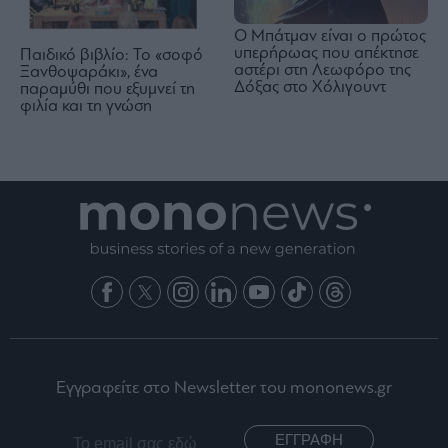
Ο Μπάτμαν είναι ο πρώτος
υπερήρωας που απέκτησε
Παιδικό βιβλίο: Το «σοφό
αστέρι στη Λεωφόρο της
Ξανθοψαράκι», ένα
Δόξας στο Χόλιγουντ
παραμύθι που εξυμνεί τη
φιλία και τη γνώση
Εγγραφείτε στο Newsletter του mononews.gr
ΕΓΓΡΑΦΗ