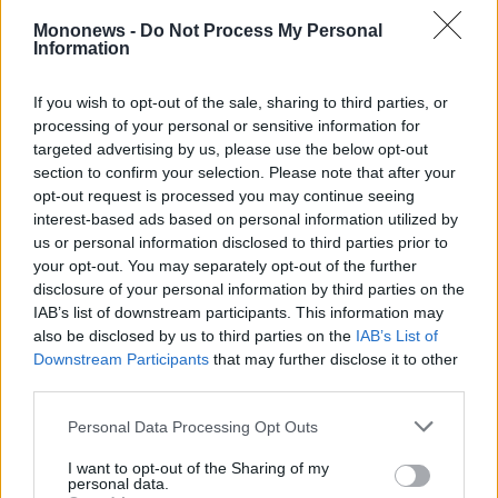
Monocle
Media
Mononews -
Do Not Process My Personal
Information
Lab
ΕΙΔΗΣΕΙΣ ΣΗΜΕΡΑ
If you wish to opt-out of the sale, sharing to third parties, or
Χρυσός: Σταθερός κοντά σε υψηλό επτά
processing of your personal or sensitive information for
εβδομάδων – Στο επίκεντρο πληθωρισμός και
Mononews100
targeted advertising by us, please use the below opt-out
Ορμούζ
section to confirm your selection. Please note that after your
opt-out request is processed you may continue seeing
ΥΠΕΝ: Παράταση στο «Εξοικονομώ –
interest-based ads based on personal information utilized by
Επιχειρώ» έως τις 30 Νοεμβρίου
Εγγραφείτε
us or personal information disclosed to third parties prior to
στο
Κλιματική κρίση: Το κόστος των ακραίων
your opt-out. You may separately opt-out of the further
Newsletter
disclosure of your personal information by third parties on the
θερμοκρασιών «χτυπά» την ευρωπαϊκή
του
IAB’s list of downstream participants. This information may
mononews.gr
οικονομία – Εκατοντάδες δισ. ευρώ οι
also be disclosed by us to third parties on the
IAB’s List of
απώλειες
Downstream Participants
that may further disclose it to other
third parties.
Adnoc Gas: Εξετάζει νέα μονάδα εξαγωγής
φυσικού αερίου που παρακάμπτει τα Στενά
Personal Data Processing Opt Outs
By
του Ορμούζ
submitting
I want to opt-out of the Sharing of my
your
personal data.
email,
you