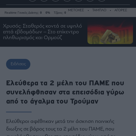
ΜΕΤΟΧΕΣ
ΤΑΜΠΛΟ
ΑΓΟΡΕΣ
Realtime Γενικός Δείκτης:
0
0%
Τζίρος:
0
Χρυσός: Σταθερός κοντά σε υψηλό
επτά εβδομάδων – Στο επίκεντρο
πληθωρισμός και Ορμούζ
Ειδήσεις
Οικονομία
Business
Ειδήσεις
Τράπεζες
Ναυτιλία
Ελεύθερα τα 2 μέλη του ΠΑΜΕ που
Real
συνελήφθησαν στα επεισόδια γύρω
Estate
από το άγαλμα του Τρούμαν
Ενέργεια
Πολιτική
Πολιτισμός
Ελεύθεροι αφέθηκαν μετά την άσκηση ποινικής
Κοινωνία
διωξης σε βάρος τους τα 2 μέλη του ΠΑΜΕ, που
Law