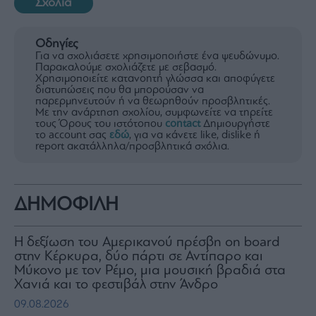
Σχόλια
ας
οι
ήσης
Οδηγίες
Για να σχολιάσετε χρησιμοποιήστε ένα ψευδώνυμο.
Παρακαλούμε σχολιάζετε με σεβασμό.
4
Χρησιμοποιείτε κατανοητή γλώσσα και αποφύγετε
news.gr
διατυπώσεις που θα μπορούσαν να
ghts
παρερμηνευτούν ή να θεωρηθούν προσβλητικές.
rved
Με την ανάρτηση σχολίου, συμφωνείτε να τηρείτε
τους Όρους του ιστότοπου
contact
Δημιουργήστε
το account σας
εδώ
, για να κάνετε like, dislike ή
report ακατάλληλα/προσβλητικά σχόλια.
ΔΗΜΟΦΙΛΗ
H δεξίωση του Αμερικανού πρέσβη on board
στην Κέρκυρα, δύο πάρτι σε Αντίπαρο και
Μύκονο με τον Ρέμο, μια μουσική βραδιά στα
Χανιά και το φεστιβάλ στην Άνδρο
09.08.2026