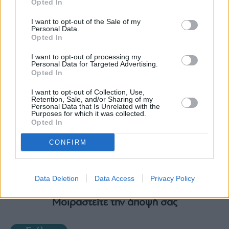
Opted In
Ακολουθήστε το mononews.gr στο
agree
to
Google News
και ενημερωθείτε
our
I want to opt-out of the Sale of my
πρώτοι.
Terms
Personal Data.
and
Privacy
Opted In
Notice.
You
can
I want to opt-out of processing my
opt
Personal Data for Targeted Advertising.
out
Opted In
at
any
Θέλετε να ενημερώνεστε για όλα τα
time.
οικονομικά και επιχειρηματικά νέα;
I want to opt-out of Collection, Use,
This
site
Retention, Sale, and/or Sharing of my
is
Personal Data that Is Unrelated with the
protected
Εγγραφείτε στο Newsletter του mononews.gr
Purposes for which it was collected.
by
Opted In
reCAPTCHA
and
ΕΓΓΡΑΦΗ
the
Google
CONFIRM
Privacy
By submitting your email, you agree to our Terms and Privacy Notice.
Policy
You can opt out at any time. This site is protected by reCAPTCHA and the
and
Google Privacy Policy and Terms of Service apply.
Terms
of
Service
Data Deletion
Data Access
Privacy Policy
apply.
Μοιραστείτε την άποψή σας
ότητα
ι
ίες