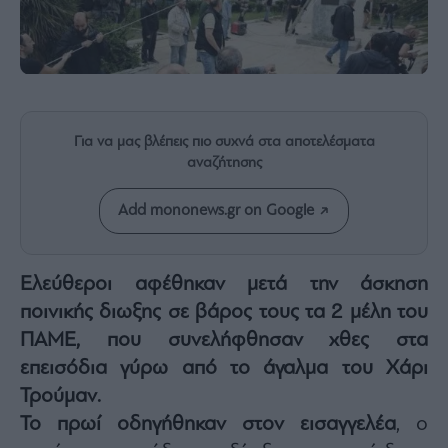
Rumors
ESG
Today
Mononews2030
Άρθρα
Για να μας βλέπεις πιο συχνά στα αποτελέσματα
Συνεντεύξεις
αναζήτησης
Add mononews.gr on Google
Les
Ελεύθεροι αφέθηκαν μετά την άσκηση
Bons
ποινικής διωξης σε βάρος τους τα 2 μέλη του
Vivants
ΠΑΜΕ
, που συνελήφθησαν χθες στα
Auto
επεισόδια γύρω από το άγαλμα του
Χάρι
Life
&
Τρούμαν
.
Style
Το πρωί οδηγήθηκαν στον εισαγγελέα
, ο
Υγεία