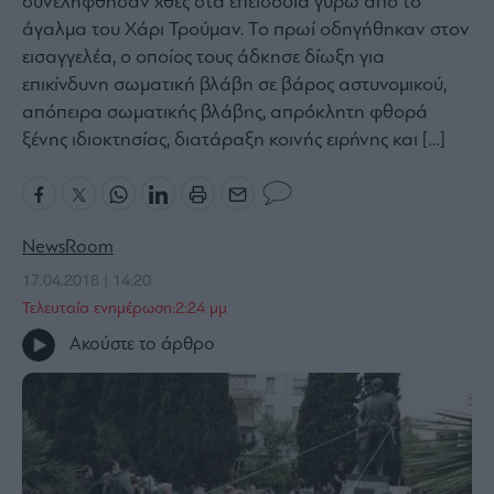
συνελήφθησαν χθες στα επεισόδια γύρω από το
Bloomberg
άγαλμα του Χάρι Τρούμαν. Το πρωί οδηγήθηκαν στον
εισαγγελέα, ο οποίος τους άδκησε δίωξη για
Financial
Times
επικίνδυνη σωματική βλάβη σε βάρος αστυνομικού,
απόπειρα σωματικής βλάβης, απρόκλητη φθορά
ξένης ιδιοκτησίας, διατάραξη κοινής ειρήνης και […]
The
Wiseman
Room
NewsRoom
301
17.04.2018 | 14:20
My
Τελευταία ενημέρωση:2:24 μμ
Story
Ακούστε το άρθρο
Media
Winners
&
Losers
Επι-
θετικά