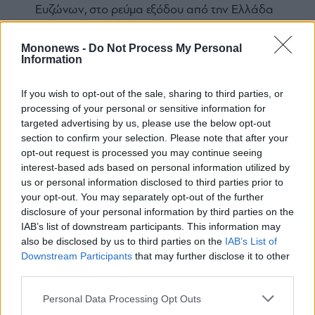
Monocle
Ευζώνων, στο ρεύμα εξόδου από την Ελλάδα
Media
Ιράν: Προαναγγέλλει βίντεο του Μοτζτάμπα
Lab
Mononews -
Do Not Process My Personal
Χαμενεΐ – Οι φήμες για την υγεία του
Information
Σκέρτσος: Δεν προκύπτει ότι 7 στους 10
Έλληνες έχουν καταθέσεις κάτω από 1.000
Mononews100
If you wish to opt-out of the sale, sharing to third parties, or
ευρώ
processing of your personal or sensitive information for
targeted advertising by us, please use the below opt-out
Καιρός: Θυελλώδεις άνεμοι έως 9 μποφόρ τη
section to confirm your selection. Please note that after your
Δευτέρα – Σε επιφυλακή η Πολιτική
Εγγραφείτε
opt-out request is processed you may continue seeing
στο
Προστασία
interest-based ads based on personal information utilized by
Newsletter
us or personal information disclosed to third parties prior to
του
your opt-out. You may separately opt-out of the further
mononews.gr
Ακολουθήστε το mononews.gr στο
disclosure of your personal information by third parties on the
Google News
και ενημερωθείτε
IAB’s list of downstream participants. This information may
πρώτοι.
also be disclosed by us to third parties on the
IAB’s List of
Downstream Participants
that may further disclose it to other
third parties.
By
submitting
your
Personal Data Processing Opt Outs
email,
Θέλετε να ενημερώνεστε για όλα τα
you