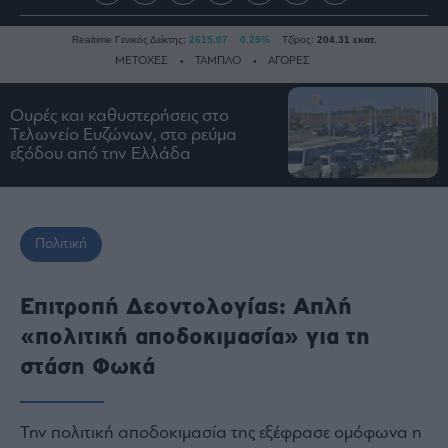
Realtime Γενικός Δείκτης:
2615.07
0.25%
Τζίρος:
204.31 εκατ.
ΜΕΤΟΧΕΣ
ΤΑΜΠΛΟ
ΑΓΟΡΕΣ
Ουρές και καθυστερήσεις στο
Ειδήσεις
Τελωνείο Ευζώνων, στο ρεύμα
εξόδου από την Ελλάδα
Οικονομία
Business
Τράπεζες
Πολιτική
Ναυτιλία
Real
Estate
Επιτροπή Δεοντολογίας: Απλή
Ενέργεια
«πολιτική αποδοκιμασία» για τη
Πολιτική
στάση Φωκά
Πολιτισμός
Κοινωνία
Την πολιτική αποδοκιμασία της εξέφρασε ομόφωνα η
Law