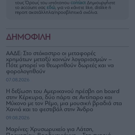
τους Όρους του ιστότοπου
contact
Δημιουργήστε
ας
το account σας
εδώ
, για να κάνετε like, dislike ή
οι
report ακατάλληλα/προσβλητικά σχόλια.
ήσης
4
ΔΗΜΟΦΙΛΗ
news.gr
ghts
rved
ΑΑΔΕ: Στο στόχαστρο οι μεταφορές
χρημάτων μεταξύ κοινών λογαριασμών –
Πότε μπορεί να θεωρηθούν δωρεές και να
φορολογηθούν
07.08.2026
H δεξίωση του Αμερικανού πρέσβη on board
στην Κέρκυρα, δύο πάρτι σε Αντίπαρο και
Μύκονο με τον Ρέμο, μια μουσική βραδιά στα
Χανιά και το φεστιβάλ στην Άνδρο
09.08.2026
Μαρίνες: Χρυσωρυχείο για Λάτση,