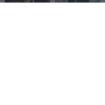
1x
Τουρνάς: Πάνω από 400
Τόσα έχει ξοδέψει ο Ιβάν
φωτιές σε δέκα ημέρες –
Σαββίδης για τις φετινές
Από αμέλεια το 90% των
μεταγραφές του ΠΑΟΚ
περιστατικών
Ναυπηγικός πυρετός για
τους Έλληνες εφοπλιστές:
Cenergy: Piraeus Securities
Νέες παραγγελίες
και AXIA βλέπουν νέο
εκατοντάδων
κύκλο ανάπτυξης – Τιμές
εκατομμυρίων μέσα στο
στόχοι έως 28,50 ευρώ
καλοκαίρι