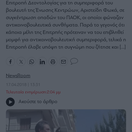
Επιτροπή Δεοντολογίας για τη συμπεριφορά του
Bloomberg
βουλευτή της Ένωσης Κεντρώων, Αριστείδη Φωκά, σε
Financial
συγκέντρωση οπαδών του ΠΑΟΚ, οι οποίοι φώναζαν
Times
αντικοινοβουλευτικά συνθήματα. Παρά το γεγονός ότι
κάποια μέλη της Επιτρπής πρότειναν να του επιβληθεί
μομφή για αντικοινοβουλευτική συμπεριφορά, τελικά η
Επιτροπή έλαβε υπόψη τη συγνώμη που ζήτησε και […]
The
Wiseman
Room
301
NewsRoom
My
Story
17.04.2018 | 13:31
Τελευταία ενημέρωση:2:04 μμ
Media
Winners
Ακούστε το άρθρο
&
Losers
Επι-
θετικά