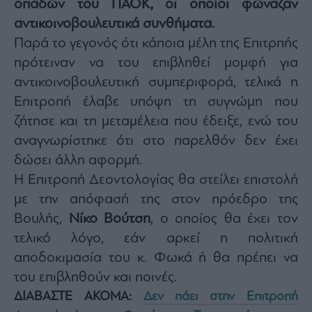
οπαδών του ΠΑΟΚ, οι οποίοι φώναζαν
Architecture
αντικοινοβουλευτικά συνθήματα.
&
Design
Παρά το γεγονός ότι κάποια μέλη της Επιτρπής
Fashion
πρότειναν να του επιβληθεί μομφή για
&
αντικοινοβουλευτική συμπεριφορά, τελικά η
Art
Επιτροπή έλαβε υπόψη τη συγνώμη που
Watches
ζήτησε και τη μεταμέλεια που έδειξε, ενώ του
Yachts
αναγνωρίστηκε ότι στο παρελθόν δεν έχει
Table
δώσει άλλη αφορμή.
For
Two
Η Επιτροπή Δεοντολογίας θα στείλει επιστολή
με την απόφασή της στον πρόεδρο της
Βουλής,
Νίκο Βούτση
, ο οποίος θα έχει τον
τελικό λόγο, εάν αρκεί η πολιτική
Μετοχές
αποδοκιμασία του κ. Φωκά ή θα πρέπει να
Αγορές
του επιβληθούν και ποινές.
Trader's
book
ΔΙΑΒΑΣΤΕ ΑΚΟΜΑ:
Δεν πάει στην Επιτροπή