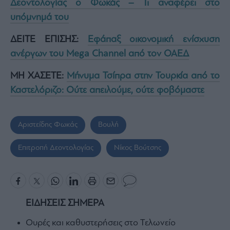
Δεοντολογίας ο Φωκάς – Τι αναφέρει στο
Buy-
Hold-
υπόμνημά του
Sell
The
ΔΕΙΤΕ ΕΠΙΣΗΣ:
Εφάπαξ οικονομική ενίσχυση
Value
ανέργων του Mega Channel από τον ΟΑΕΔ
Investor
Crypto
ΜΗ ΧΑΣΕΤΕ:
Μήνυμα Τσίπρα στην Τουρκία από το
Χρηματιστηριακές
Καστελόριζο: Ούτε απειλούμε, ούτε φοβόμαστε
Ανακοινώσεις
Αριστείδης Φωκάς
Βουλή
Creative
Content
Επιτροπή Δεοντολογίας
Νίκος Βούτσης
Branded
Content
Reports
&
Branded
ΕΙΔΗΣΕΙΣ ΣΗΜΕΡΑ
Content
Calendar
Ουρές και καθυστερήσεις στο Τελωνείο