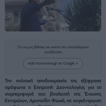
Rumors
ESG
Today
Mononews2030
Άρθρα
Συνεντεύξεις
Για να μας βλέπεις πιο συχνά στα αποτελέσματα
αναζήτησης
Add mononews.gr on Google
Les
Bons
Vivants
Την πολιτική αποδοκιμασία της εξέφρασε
Auto
ομόφωνα η
Επιτροπή Δεοντολογίας
για τη
Life
&
συμπεριφορά του βουλευτή της Ένωσης
Style
Κεντρώων,
Αριστείδη Φωκά
, σε συγκέντρωση
Υγεία