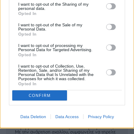
οικονομικά και επιχειρηματικά νέα;
agree
I want to opt-out of the Sharing of my
to
personal data.
our
Opted In
Terms
Εγγραφείτε στο Newsletter του mononews.gr
and
Privacy
I want to opt-out of the Sale of my
Notice.
ΕΓΓΡΑΦΗ
You
Personal Data.
can
Opted In
opt
By submitting your email, you agree to our Terms and Privacy Notice.
out
You can opt out at any time. This site is protected by reCAPTCHA and the
at
I want to opt-out of processing my
Google Privacy Policy and Terms of Service apply.
any
Personal Data for Targeted Advertising.
time.
This
Opted In
site
is
protected
I want to opt-out of Collection, Use,
Μοιραστείτε την άποψή σας
by
Retention, Sale, and/or Sharing of my
reCAPTCHA
Personal Data that Is Unrelated with the
and
Purposes for which it was collected.
the
Google
Opted In
Σχόλια
Privacy
Policy
and
CONFIRM
Terms
of
Οδηγίες
Service
apply.
Για να σχολιάσετε χρησιμοποιήστε ένα ψευδώνυμο.
Παρακαλούμε σχολιάζετε με σεβασμό.
Data Deletion
Data Access
Privacy Policy
Χρησιμοποιείτε κατανοητή γλώσσα και αποφύγετε
διατυπώσεις που θα μπορούσαν να
ότητα
παρερμηνευτούν ή να θεωρηθούν προσβλητικές.
ι
Με την ανάρτηση σχολίου, συμφωνείτε να τηρείτε
ίες