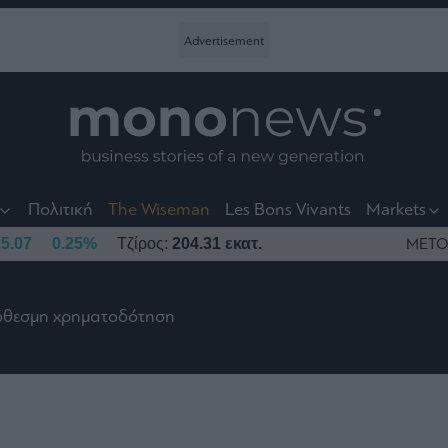
nt
t
t
Πολιτική
The Wiseman
Les Bons Vivants
Markets
5.07
0.25%
Τζίρος:
204.31 εκατ.
ΜΕΤΟ
ρόθεσμη χρηματοδότηση
το