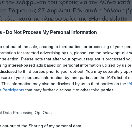
ε την ελάφρυνση του χρέους για την Αθήνα κατά 
τη Σόφια στις 27 Απριλίου. Εάν αυτή η δήλωση βρ
τότε -κατά τις πληροφορίες της «Handelsblatt»- 
σε να αποφασίσει ήδη στα τέλη Απριλίου 
s -
Do Not Process My Personal Information
πρόγραμμα σωτηρίας της Ελλάδας με 1,6 δισ. ευρώ
 δεδομένου ότι το ΔΝΤ οφείλει να καταβάλει τ
to opt-out of the sale, sharing to third parties, or processing of your per
γκαίρως πριν από το τέλος του τρέχοντ
formation for targeted advertising by us, please use the below opt-out s
r selection. Please note that after your opt-out request is processed y
ήριξης τον Αύγουστο. Κατά την προπαρασκευαστι
eing interest-based ads based on personal information utilized by us or
ιαπραγματευτών στις Βρυξέλλες, συζητήθηκε μετα
disclosed to third parties prior to your opt-out. You may separately opt-
ρά χρέους μερικών δισεκατομμυρίων δολαρίων. Σ
losure of your personal information by third parties on the IAB’s list of
. This information may also be disclosed by us to third parties on the
IA
γούμενου έτους, η ΕΚΤ και διάφορες ευρωπαϊκ
Participants
that may further disclose it to other third parties.
ζες είχαν ακόμα ελληνικά κρατικά ομόλογα ύψο
. ευρώ. Αυτά θα μπορούσε να τα αντικαταστήσ
α με τη βοήθεια του ΕΜΣ. Μέχρι σήμερα, έχο
l Data Processing Opt Outs
ρίπου 46 δισεκατομμύρια ευρώ από το τρέχ
ιας ύψους 86 δισεκατομμυρίων ευρώ. Σύμφωνα 
o opt-out of the Sharing of my personal data.