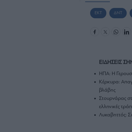
EKT
ΔΝΤ
ΕΙΔΗΣΕΙΣ ΣΗ
ΗΠΑ: Η Γερουσ
Κέρκυρα: Απαγ
βλάβης
Στουρνάρας στη
ελληνικές τρά
Λυκαβηττός: Σ