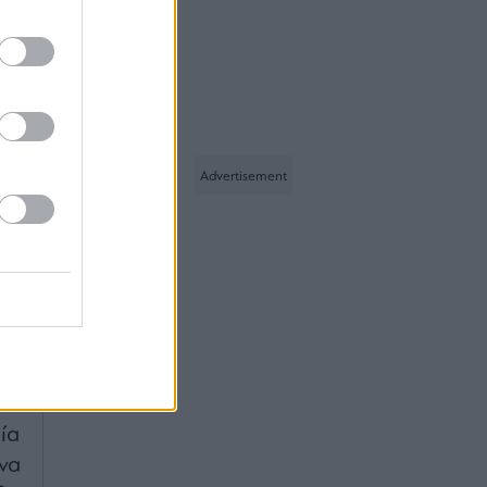
ει
08.08.2026
ΚΤ
να
ύν
τα
τή
ει
,6
σε
θα
ες
αι
ία
να