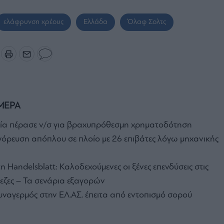
ελάφρυνση χρέους
Ελλάδα
Όλαφ Σολτς
ΜΕΡΑ
ία πέρασε ν/σ για βραχυπρόθεσμη χρηματοδότηση
όρευση απόπλου σε πλοίο με 26 επιβάτες λόγω μηχανικής
 Handelsblatt: Καλοδεχούμενες οι ξένες επενδύσεις στις
πεζες – Τα σενάρια εξαγορών
υναγερμός στην ΕΛ.ΑΣ. έπειτα από εντοπισμό σορού