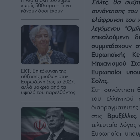
Η νέα εποχή του ευρώ
Σόλτς, θα συζη
χωρίς 500ευρα – Τι να
συνάντησης του 
κάνουν όσοι έχουν
ελάφρυνση του χ
λεγόμενου “Ομί
επικαλούμενη 
συμμετάσχουν σ
Ευρωπαϊκής Κε
Μηχανισμού Στα
ΕΚΤ: Επιτάχυνση της
Ευρωπαίοι υπου
αύξησης μισθών στην
Σολτς.
Ευρωζώνη έως το 2027,
αλλά μακριά από τα
Στη συνάντηση 
υψηλά του παρελθόντος
του ελληνικού 
διαπραγματευτές
στις
Βρυξέλλες
.
τελευταία λόγος 
Ευρωπαίοι υπου