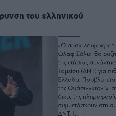
ου
r
φρυνση του ελληνικού
ail,
s and
n opt
te is
«Ο σοσιαλδημοκράτη
CHA
acy
rvice
Ολαφ Σόλτς, θα συζη
της ετήσιας συνάντη
Ταμείου (ΔΝΤ) για πι
Ελλάδα. Προβλέπεται
της Ουάσινγκτον”», α
δικές της πληροφορί
συμμετάσχουν στη συ
ΔΝΤ, […]