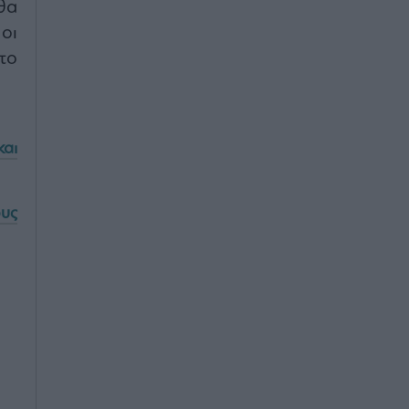
θα
οι
το
αι
ους