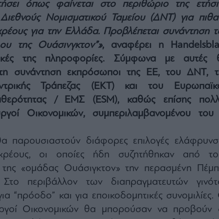
τήσει όπως φαίνεται στο περιθώριο της ετήσι
Διεθνούς Νομισματικού Ταμείου (ΔΝΤ) για πιθα
ρέους για την Ελλάδα. Προβλέπεται συνάντηση τ
λου της Ουάσινγκτον”»
, αναφέρει η Handelsblat
δικές της πληροφορίες. Σύμφωνα με αυτές 
τη συνάντηση εκπρόσωποι της ΕΕ, του ΔΝΤ, τ
ντρικής Τράπεζας (ΕΚΤ) και του Ευρωπαϊκ
θερότητας / ΕΜΣ (ESM), καθώς επίσης πολλ
ργοί Οικονομικών, συμπεριλαμβανομένου του 
θα παρουσιαστούν διάφορες επιλογές ελάφρυνσ
χρέους, οι οποίες ήδη συζητήθηκαν από το
 της «ομάδας Ουάσιγκτον» την περασμένη Πέμπ
 Στο περιβάλλον των διαπραγματευτών γινότ
για “πρόοδο” και για εποικοδομητικές συνομιλίες. 
ργοί Οικονομικών θα μπορούσαν να προβούν 