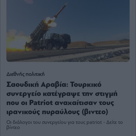
Content
Reports
&
Branded
Content
Calendar
Monocle
Media
Lab
Διεθνής πολιτική
Mononews100
Σαουδική Αραβία: Τουρκικό
συνεργείο κατέγραψε την στιγμή
που οι Patriot αναχαίτισαν τους
Εγγραφείτε
ιρανικούς πυραύλους (βιντεο)
στο
Newsletter
Οι διάλογοι του συνεργείου για τους patriot - Δείτε το
του
βίντεο
mononews.gr