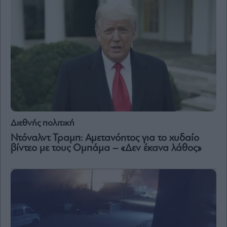
and
Terms
of
Service
apply.
ότητα
ι
ίες
ας
οι
ήσης
Διεθνής πολιτική
4
news.gr
Ντόναλντ Τραμπ: Αμετανόητος για το χυδαίο
ghts
βίντεο με τους Ομπάμα – «Δεν έκανα λάθος»
rved