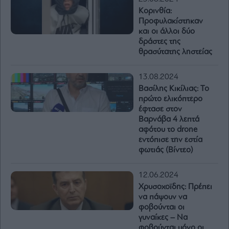
Κορινθία:
Προφυλακίστηκαν
και οι άλλοι δύο
δράστες της
θρασύτατης ληστείας
13.08.2024
Βασίλης Κικίλιας: Το
πρώτο ελικόπτερο
έφτασε στον
Βαρνάβα 4 λεπτά
αφότου το drone
εντόπισε την εστία
φωτιάς (Βίντεο)
12.06.2024
Χρυσοχοϊδης: Πρέπει
να πάψουν να
φοβούνται οι
γυναίκες – Να
φοβούνται μόνο οι