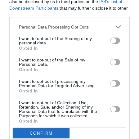
also be disclosed by us to third parties on the
IAB’s List of
Κύπρος: Τι δείχνουν οι πρώτοι έλεγχοι του
Downstream Participants
that may further disclose it to other
βίντεο με τις μίζες στο Προεδρικό – Αυθεντικό ή
third parties.
προϊόν AI;
Personal Data Processing Opt Outs
I want to opt-out of the Sharing of my
personal data.
Opted In
I want to opt-out of the Sale of my
Personal Data.
Opted In
I want to opt-out of processing my
Personal Data for Targeted Advertising.
Opted In
I want to opt-out of Collection, Use,
Retention, Sale, and/or Sharing of my
Personal Data that Is Unrelated with the
Purposes for which it was collected.
Opted In
Πολιτική
Γιώργος Λακκοτρύπης: Μονταρισμένα πλάνα
CONFIRM
για να πληγεί η Κύπρος, ο Πρόεδρος κι εγώ