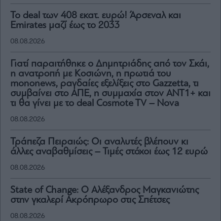
To deal των 408 εκατ. ευρώ! Άρσεναλ και
Emirates μαζί έως το 2033
08.08.2026
Γιατί παραιτήθηκε ο Δημητριάδης από τον Σκάι,
η ανατροπή με Κοσιώνη, η πρωτιά του
mononews, ραγδαίες εξελίξεις στο Gazzetta, τι
συμβαίνει στο ΑΠΕ, η συμμαχία στον ΑΝΤ1+ και
τι θα γίνει με το deal Cosmote TV – Nova
08.08.2026
Τράπεζα Πειραιώς: Οι αναλυτές βλέπουν κι
άλλες αναβαθμίσεις – Τιμές στόχοι έως 12 ευρώ
08.08.2026
State of Change: Ο Αλέξανδρος Μαγκανιώτης
στην γκαλερί Ακρόπρωρο στις Σπέτσες
08.08.2026