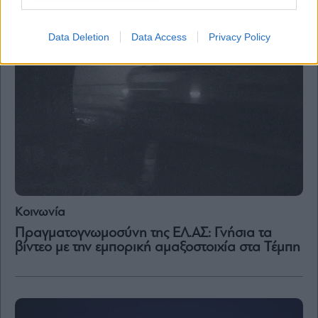
Data Deletion
Data Access
Privacy Policy
Κοινωνία
Πραγματογνωμοσύνη της ΕΛ.ΑΣ: Γνήσια τα
βίντεο με την εμπορική αμαξοστοιχία στα Τέμπη