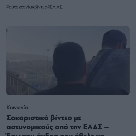
Ενέργεια
#αυτοκτονία
#βίντεο
#ΕΛ.ΑΣ.
Πολιτική
Πολιτισμός
Κοινωνία
Law
Bloomberg
Financial
Times
The
Wiseman
Κοινωνία
Room
301
Σοκαριστικό βίντεο με
My
αστυνομικούς από την ΕΛΑΣ –
Story