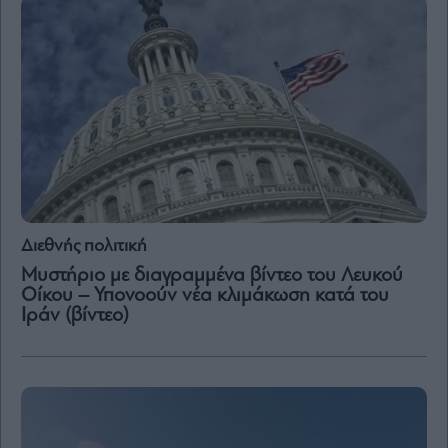
Μετοχές
Αγορές
Trader's
book
Buy-
Hold-
Sell
The
Value
Διεθνής πολιτική
Investor
Μυστήριο με διαγραμμένα βίντεο του Λευκού
Crypto
Οίκου – Υπονοούν νέα κλιμάκωση κατά του
Χρηματιστηριακές
Ιράν (βίντεο)
Ανακοινώσεις
Creative
Content
Branded