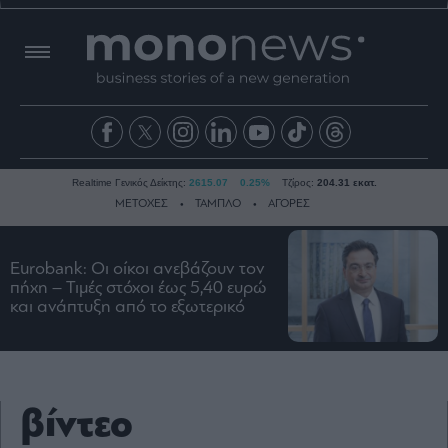
Realtime Γενικός Δείκτης:
2615.07
0.25%
Τζίρος:
204.31 εκατ.
ΜΕΤΟΧΕΣ
ΤΑΜΠΛΟ
ΑΓΟΡΕΣ
Eurobank: Οι οίκοι ανεβάζουν τον
Ειδήσεις
πήχη – Τιμές στόχοι έως 5,40 ευρώ
και ανάπτυξη από το εξωτερικό
Οικονομία
Business
Τράπεζες
Ναυτιλία
βίντεο
Real
Estate