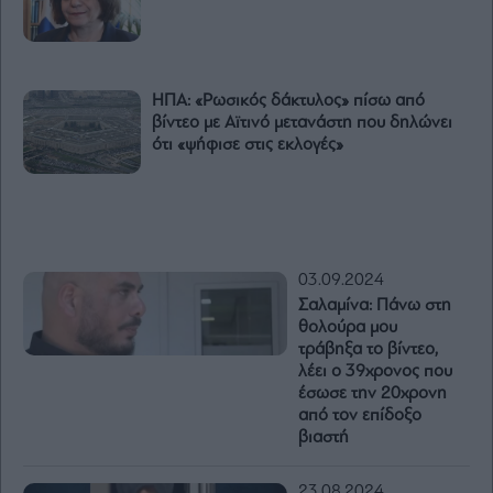
ΗΠΑ: «Ρωσικός δάκτυλος» πίσω από
βίντεο με Αϊτινό μετανάστη που δηλώνει
ότι «ψήφισε στις εκλογές»
03.09.2024
Σαλαμίνα: Πάνω στη
θολούρα μου
τράβηξα το βίντεο,
λέει ο 39χρονος που
έσωσε την 20χρονη
από τον επίδοξο
βιαστή
23.08.2024