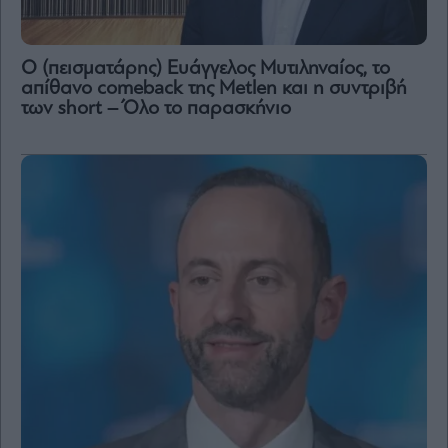
Ο (πεισματάρης) Ευάγγελος Μυτιληναίος, το
απίθανο comeback της Μetlen και η συντριβή
των short – Όλο το παρασκήνιο