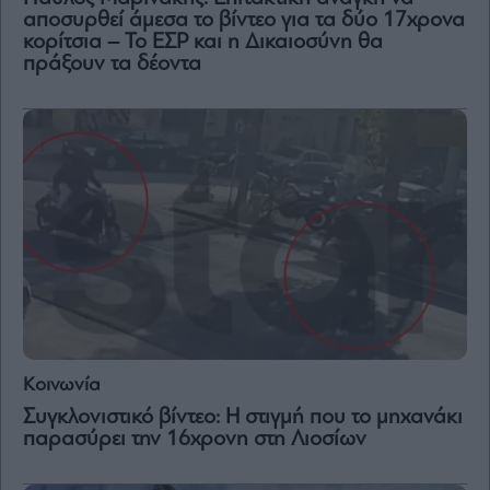
Vivants
αποσυρθεί άμεσα το βίντεο για τα δύο 17χρονα
κορίτσια – Το ΕΣΡ και η Δικαιοσύνη θα
Auto
πράξουν τα δέοντα
Life
&
Style
Υγεία
Architecture
&
Design
Fashion
&
Art
Watches
Yachts
Κοινωνία
Table
For
Συγκλονιστικό βίντεο: Η στιγμή που το μηχανάκι
Two
παρασύρει την 16χρονη στη Λιοσίων