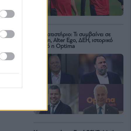
Χρηματιστήριο: Τι συμβαίνει σε
Metlen, Αlter Ego, ΔΕΗ, ιστορικό
υψηλό η Optima