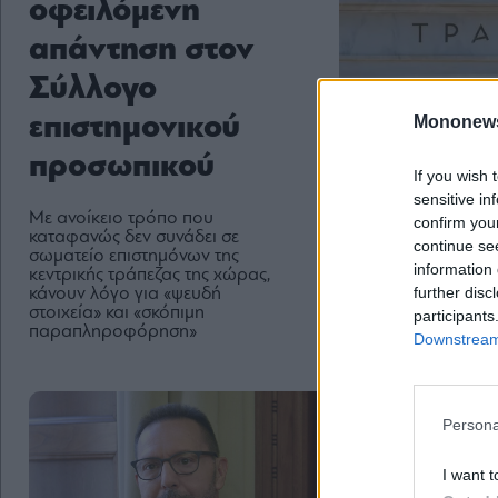
οφειλόμενη
απάντηση στον
Σύλλογο
επιστημονικού
Mononew
προσωπικού
If you wish 
sensitive in
Με ανοίκειο τρόπο που
confirm you
καταφανώς δεν συνάδει σε
continue se
σωματείο επιστημόνων της
information 
κεντρικής τράπεζας της χώρας,
further disc
κάνουν λόγο για «ψευδή
στοιχεία» και «σκόπιμη
participants
παραπληροφόρηση»
Downstream 
Persona
I want t