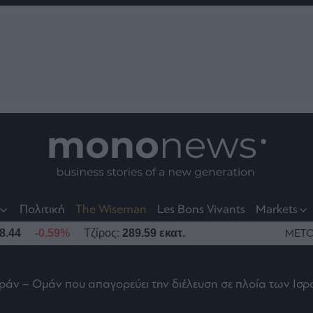
nt
t
t
Πολιτική
The Wiseman
Les Bons Vivants
Markets
8.44
-0.59%
Τζίρος:
289.59 εκατ.
ΜΕΤΟ
 Ιράν – Ομάν που απαγορεύει την διέλευση σε πλοία των Ισ
το