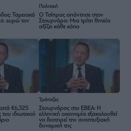
Πολιτική
Ο Τσίπρας απάντησε στον
άδος: Ταμειακό
Στουρνάρα: Μια τρίτη θητεία
ισ. ευρώ τον
αξίζει κάθε κόπο
Τράπεζες
κατά €6,325
Στουρνάρας στο ΕΒΕΑ: Η
ς του ιδιωτικού
ελληνική οικονομία εξακολουθεί
βριο
να διατηρεί την αναπτυξιακή
δυναμική της