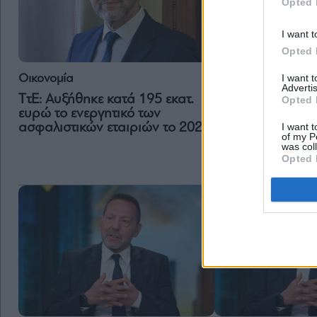
Opted 
I want t
Opted 
I want 
Οικονομία
Οικονομία
Advertis
ΤτΕ: Αυξήθηκε κατά 195 εκατ.
ΤτΕ: «Εκρηκτικό
Opted 
ευρώ το ενεργητικό των
20,2 δισ. ευρώ σ
I want t
ασφαλιστικών εταιριών το 2025
2025 – Άλμα εσό
of my P
αφίξεων
was col
Opted 