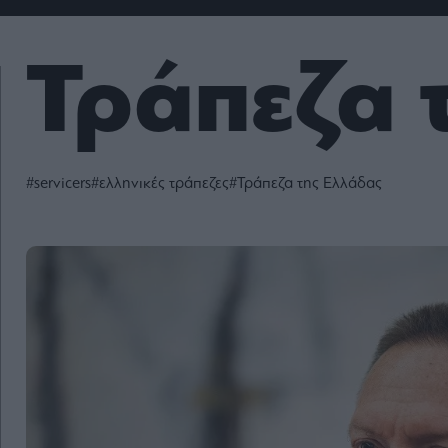
Fashion
Κοινωνία
Rumors
Ανακοινώσεις
Newsletter τ
&
mononews.g
Art
Law
ESG
Τράπεζα 
Today
Watches
ΕΓΓΡΑΦΗ
Bloomberg
Mononews2030
Yachts
By submitting your em
Financial
you agree to our Term
Times
Άρθρα
Privacy Notice. You ca
Table
out at any time. This si
For
protected by reCAPT
#servicers
#ελληνικές τράπεζες
#Τράπεζα της Ελλάδας
and the Google Priv
Συνεντεύξεις
Two
Policy and Terms of Se
apply.
Ταυτότητα
Οι
2024
Αξίες
mononews.gr
μας
All rights
Όροι
reserved
Χρήσης