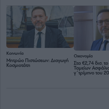
Κοινωνία
Οικονομία
Μητρώο Πιστώσεων: Διαγωγή
Στα €2,74 δισ. τ
Κοσμιοτάτη
Ταμείων Ασφάλισ
γ΄τρίμηνο του 2