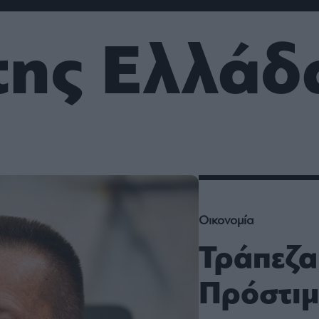
ου
r
της Ελλάδ
ail,
s and
n opt
te is
CHA
acy
rvice
Οικονομία
Τράπεζα
Πρόστιμ