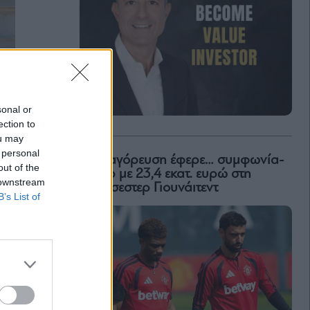
sonal or
ection to
ou may
 personal
Η απαγόρευση έφερε… συμφωνία-
out of the
ρεκόρ με 23,4 εκατ. ευρώ στη
 downstream
Μάντσεστερ Γιουνάιτεντ
B’s List of