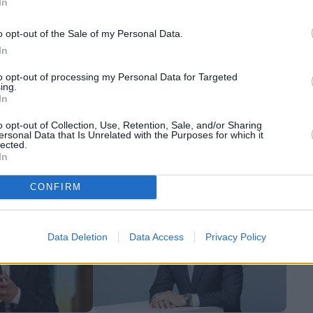
In
o opt-out of the Sale of my Personal Data.
In
to opt-out of processing my Personal Data for Targeted
Τράπεζες
ing.
Τράπεζα της Ελλάδος:
» πλεόνασμα
In
Προειδοποίηση για ψευδείς
τον τουρισμό το
o opt-out of Collection, Use, Retention, Sale, and/or Sharing
αναρτήσεις με τον Γιάννη
δων και
ersonal Data that Is Unrelated with the Purposes for which it
Στουρνάρα – Απόπειρες
lected.
εξαπάτησης μέσω AI
In
CONFIRM
Data Deletion
Data Access
Privacy Policy