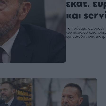
εκατ. ε
και serv
Tα πρόστιμα αφορούν 
του πλαισίου καταπολέμ
χρηματοδότησης της τ