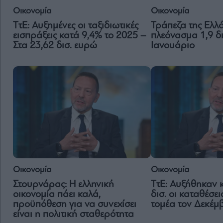
Οικονομία
Οικονομία
ΤτΕ: Αυξημένες οι ταξιδιωτικές
Τράπεζα της Ελλ
εισπράξεις κατά 9,4% το 2025 –
πλεόνασμα 1,9 δ
Στα 23,62 δισ. ευρώ
Ιανουάριο
Οικονομία
Οικονομία
Στουρνάρας: Η ελληνική
ΤτΕ: Αυξήθηκαν 
οικονομία πάει καλά,
δισ. οι καταθέσει
προϋπόθεση για να συνεχίσει
τομέα τον Δεκέμ
είναι η πολιτική σταθερότητα