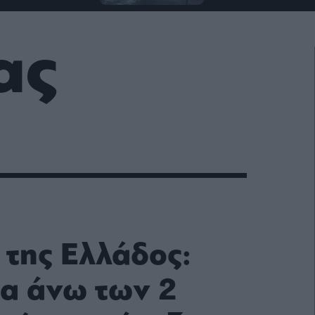
ας
 της Ελλάδος:
α άνω των 2