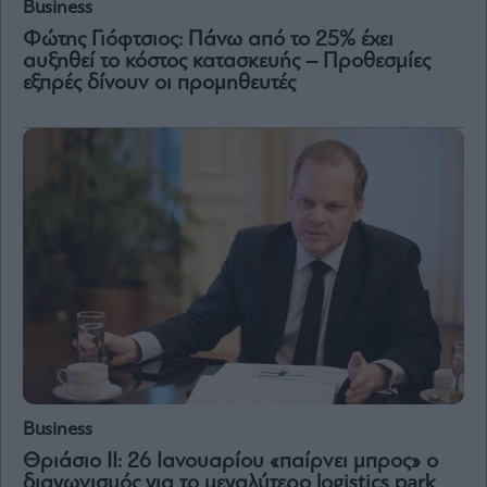
Business
Vivants
Φώτης Γιόφτσιος: Πάνω από το 25% έχει
Auto
αυξηθεί το κόστος κατασκευής – Προθεσμίες
Life
εξπρές δίνουν οι προμηθευτές
&
Style
Υγεία
Architecture
&
Design
Fashion
&
Art
Watches
Yachts
Table
For
Two
Business
Θριάσιο ΙΙ: 26 Ιανουαρίου «παίρνει μπρος» ο
διαγωνισμός για το μεγαλύτερο logistics park