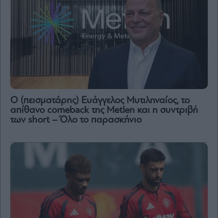
Ο (πεισματάρης) Ευάγγελος Μυτιληναίος, το
απίθανο comeback της Μetlen και η συντριβή
των short – Όλο το παρασκήνιο