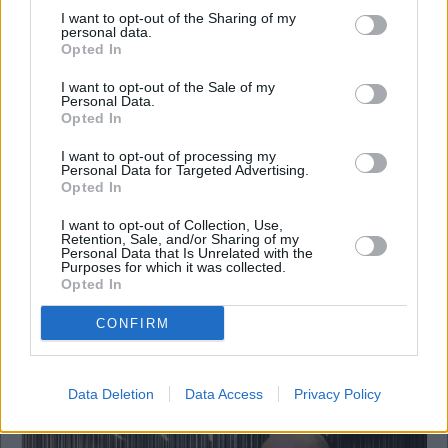
I want to opt-out of the Sharing of my
personal data.
Opted In
I want to opt-out of the Sale of my
Personal Data.
Opted In
I want to opt-out of processing my
Personal Data for Targeted Advertising.
Opted In
I want to opt-out of Collection, Use,
Retention, Sale, and/or Sharing of my
Personal Data that Is Unrelated with the
Purposes for which it was collected.
Για ποιον χτυπάει η καμπάνα, ποιοι δεν
Opted In
κοιμούνται τα βράδια και ποια μετοχή μπορεί
να ανέβει 100%
CONFIRM
Data Deletion
Data Access
Privacy Policy