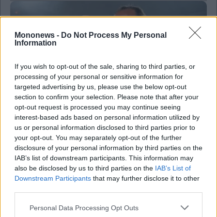
and
Terms
of
Service
apply.
Mononews -
Do Not Process My Personal
Information
ότητα
ι
If you wish to opt-out of the sale, sharing to third parties, or
ίες
processing of your personal or sensitive information for
ας
οι
targeted advertising by us, please use the below opt-out
ήσης
section to confirm your selection. Please note that after your
opt-out request is processed you may continue seeing
interest-based ads based on personal information utilized by
4
us or personal information disclosed to third parties prior to
news.gr
ghts
your opt-out. You may separately opt-out of the further
Πόσα έχει δαπανήσει αυτό το καλοκαίρι ο
rved
disclosure of your personal information by third parties on the
Μάριος Ηλιόπουλος για τις μεταγραφές της ΑΕΚ
IAB’s list of downstream participants. This information may
also be disclosed by us to third parties on the
IAB’s List of
Downstream Participants
that may further disclose it to other
third parties.
Personal Data Processing Opt Outs