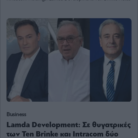
Ενέργεια
Πολιτική
Πολιτισμός
Κοινωνία
Law
Bloomberg
Financial
Times
The
Wiseman
Room
Business
301
Lamda Development: Σε θυγατρικές
My
Story
των Ten Brinke και Intracom δύο