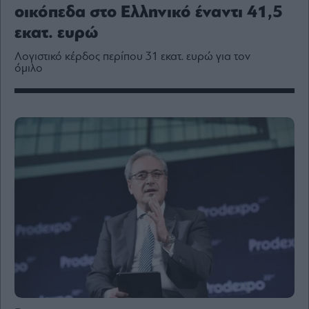
Media
οικόπεδα στο Ελληνικό έναντι 41,5
Winners
εκατ. ευρώ
&
Losers
Λογιστικό κέρδος περίπου 31 εκατ. ευρώ για τον
όμιλο
Επι-
θετικά
Rumors
ESG
Today
Mononews2030
Άρθρα
Συνεντεύξεις
Les
Bons