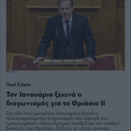
Content
Reports
&
Branded
Content
Calendar
Monocle
Media
Lab
Mononews100
Real Estate
Τον Ιανουάριο ξεκινά ο
διαγωνισμός για το Θριάσιο ΙΙ
Εγγραφείτε
στο
Στα τέλη του ερχομένου Ιανουαρίου ξεκινά ο
Newsletter
πολυαναμενόμενος διαγωνισμός που αφορά τον
του
εμπορευματικό σιδηροδρομικό σταθμό και τον σταθμό
mononews.gr
διαλογής του Θριάσιου Πεδίου, το οποίο είναι και