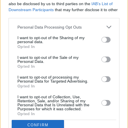
and
also be disclosed by us to third parties on the
IAB’s List of
Terms
of
Downstream Participants
that may further disclose it to other
Service
Ο (πεισματάρης) Ευάγγελος Μυτιληναίος, το
third parties.
apply.
απίθανο comeback της Μetlen και η συντριβή
των short – Όλο το παρασκήνιο
Personal Data Processing Opt Outs
ότητα
ι
I want to opt-out of the Sharing of my
ίες
personal data.
ας
Opted In
οι
ήσης
I want to opt-out of the Sale of my
Personal Data.
Opted In
4
news.gr
I want to opt-out of processing my
ghts
Personal Data for Targeted Advertising.
rved
Opted In
I want to opt-out of Collection, Use,
Retention, Sale, and/or Sharing of my
Personal Data that Is Unrelated with the
Purposes for which it was collected.
Opted In
Η απαγόρευση έφερε… συμφωνία-ρεκόρ με
CONFIRM