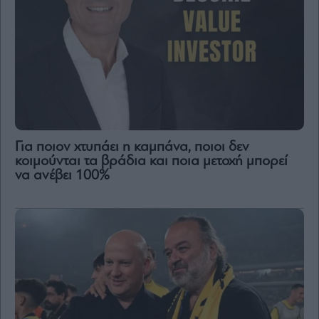
Content
Reports
&
Branded
Content
Calendar
Monocle
Media
Lab
Για ποιον χτυπάει η καμπάνα, ποιοι δεν
κοιμούνται τα βράδια και ποια μετοχή μπορεί
να ανέβει 100%
Mononews100
Εγγραφείτε
στο
Newsletter
του
mononews.gr