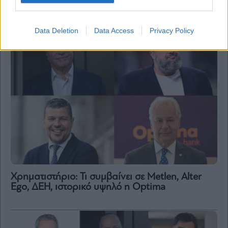
23,4 εκατ. ευρώ στη Μάντσεστερ Γιουνάιτεντ
Data Deletion
Data Access
Privacy Policy
Χρηματιστήριο: Τι συμβαίνει σε Metlen, Αlter
Ego, ΔΕΗ, ιστορικό υψηλό η Optima