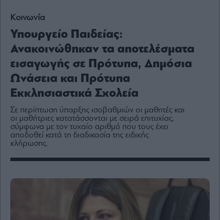
Media
Κοινωνία
Winners
&
Υπουργείο Παιδείας:
Losers
Ανακοινώθηκαν τα αποτελέσματα
Επι-
θετικά
εισαγωγής σε Πρότυπα, Δημόσια
Rumors
Ωνάσεια και Πρότυπα
ESG
Εκκλησιαστικά Σχολεία
Today
Σε περίπτωση ύπαρξης ισοβαθμιών οι μαθητές και
Mononews2030
οι μαθήτριες κατατάσσονται με σειρά επιτυχίας,
σύμφωνα με τον τυχαίο αριθμό που τους έχει
Άρθρα
αποδοθεί κατά τη διαδικασία της ειδικής
Συνεντεύξεις
κλήρωσης.
Les
Bons