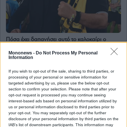
By
submitting
your
email,
Πόσα έχει δαπανήσει αυτό το καλοκαίρι ο
you
agree
Μάριος Ηλιόπουλος για τις μεταγραφές της ΑΕΚ
to
our
Mononews -
Do Not Process My Personal
Terms
Information
and
Privacy
Notice.
You
If you wish to opt-out of the sale, sharing to third parties, or
can
opt
processing of your personal or sensitive information for
out
at
targeted advertising by us, please use the below opt-out
any
time.
section to confirm your selection. Please note that after your
This
opt-out request is processed you may continue seeing
site
is
interest-based ads based on personal information utilized by
protected
by
us or personal information disclosed to third parties prior to
reCAPTCHA
and
your opt-out. You may separately opt-out of the further
the
disclosure of your personal information by third parties on the
Google
Privacy
IAB’s list of downstream participants. This information may
Policy