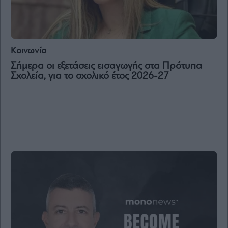
Μετοχές
Αγορές
Κοινωνία
Trader's
book
Σήμερα οι εξετάσεις εισαγωγής στα Πρότυπα
Σχολεία, για το σχολικό έτος 2026-27
Buy-
Hold-
Sell
The
Value
Investor
Crypto
Χρηματιστηριακές
Ανακοινώσεις
Creative
Content
Branded