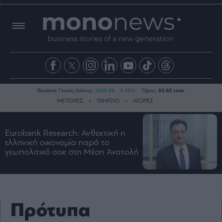
Realtime Γενικός Δείκτης:
2620.08
0.45%
Τζίρος:
60.82 εκατ.
ΜΕΤΟΧΕΣ
ΤΑΜΠΛΟ
ΑΓΟΡΕΣ
Eurobank Research: Ανθεκτική η
Ειδήσεις
ελληνική οικονομία παρά το
γεωπολιτικό σοκ στη Μέση Ανατολή
Οικονομία
Business
Τράπεζες
Ναυτιλία
Πρότυπα
Real
Estate