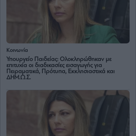
Vivants
Auto
Life
&
Style
Υγεία
Architecture
Κοινωνία
&
Υπουργείο Παιδείας: Ολοκληρώθηκαν με
Design
επιτυχία οι διαδικασίες εισαγωγής για
Fashion
Πειραματικά, Πρότυπα, Εκκλησιαστικά και
&
ΔΗΜ.Ω.Σ.
Art
Watches
Yachts
Table
For
Two