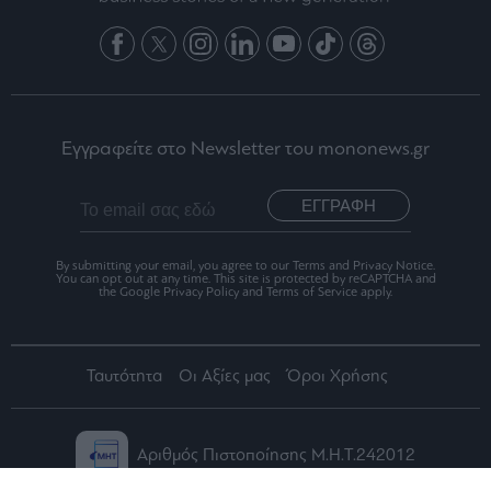
Εγγραφείτε στο Newsletter του mononews.gr
ΕΓΓΡΑΦΗ
By submitting your email, you agree to our Terms and Privacy Notice.
You can opt out at any time. This site is protected by reCAPTCHA and
the Google Privacy Policy and Terms of Service apply.
Ταυτότητα
Οι Αξίες μας
Όροι Χρήσης
Αριθμός Πιστοποίησης Μ.Η.Τ.242012