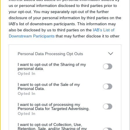
Για την εισαγωγή στα Πρότυπα, το σύνολο των
us or personal information disclosed to third parties prior to
ερωτήσεων είναι 40: 20 για τα Μαθηματικά
your opt-out. You may separately opt-out of the further
disclosure of your personal information by third parties on the
και 20 για την κατανόηση κειμένου της
IAB’s list of downstream participants. This information may
Ελληνικής Γλώσσας.
also be disclosed by us to third parties on the
IAB’s List of
Για την εισαγωγή στα Πρότυπα Εκκλησιαστικά
Downstream Participants
that may further disclose it to other
third parties.
Σχολεία, το σύνολο των ερωτήσεων είναι 60:
20 για τα Μαθηματικά, 20 για την κατανόηση
Personal Data Processing Opt Outs
κειμένου της Ελληνικής Γλώσσας και 20 για τα
I want to opt-out of the Sharing of my
Θρησκευτικά.
personal data.
Opted In
Όλες οι ερωτήσεις είναι πολλαπλής επιλογής
και το σύνολο των αξιολογικών μονάδων είναι
I want to opt-out of the Sale of my
Personal Data.
100 για τα Πρότυπα και 150 για τα Πρότυπα
Opted In
Εκκλησιαστικά Σχολεία.
I want to opt-out of processing my
Personal Data for Targeted Advertising.
Opted In
I want to opt-out of Collection, Use,
Retention, Sale, and/or Sharing of my