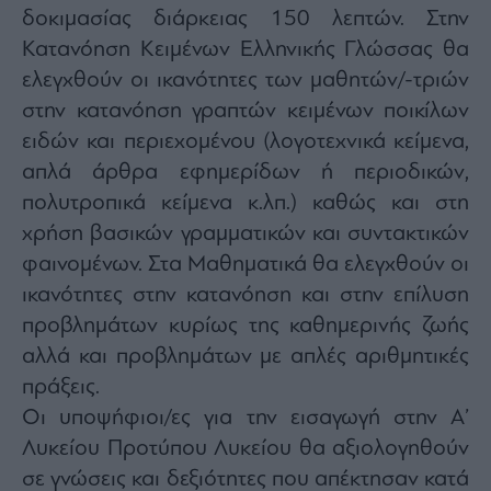
Monocle
δοκιμασίας διάρκειας 150 λεπτών. Στην
Media
Κατανόηση Κειμένων Ελληνικής Γλώσσας θα
Lab
ελεγχθούν οι ικανότητες των μαθητών/-τριών
στην κατανόηση γραπτών κειμένων ποικίλων
ειδών και περιεχομένου (λογοτεχνικά κείμενα,
Mononews100
απλά άρθρα εφημερίδων ή περιοδικών,
πολυτροπικά κείμενα κ.λπ.) καθώς και στη
χρήση βασικών γραμματικών και συντακτικών
Εγγραφείτε
στο
φαινομένων. Στα Μαθηματικά θα ελεγχθούν οι
Newsletter
ικανότητες στην κατανόηση και στην επίλυση
του
mononews.gr
προβλημάτων κυρίως της καθημερινής ζωής
αλλά και προβλημάτων με απλές αριθμητικές
πράξεις.
Οι υποψήφιοι/ες για την εισαγωγή στην Α’
By
Λυκείου Προτύπου Λυκείου θα αξιολογηθούν
submitting
your
σε γνώσεις και δεξιότητες που απέκτησαν κατά
email,
you