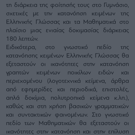
agree
τη διάρκεια της φοίτησής τους στο Γυμνάσιο,
to
our
σχετικές με την κατανόηση κειμένων της
Terms
and
Ελληνικής Γλώσσας και τα Μαθηματικά στο
Privacy
Notice.
You
πλαίσιο μιας ενιαίας δοκιμασίας διάρκειας
can
opt
180 λεπτών.
out
at
Ειδικότερα, στο γνωστικό πεδίο της
any
time.
This
κατανόησης κειμένων Ελληνικής Γλώσσας θα
site
is
εξεταστούν οι ικανότητες στην κατανόηση
protected
by
γραπτών κειμένων ποικίλων ειδών και
reCAPTCHA
and
the
περιεχομένου (λογοτεχνικά κείμενα, άρθρα
Google
Privacy
από εφημερίδες και περιοδικά, επιστολές,
Policy
and
απλά δοκίμια, πολυτροπικά κείμενα κ.λπ.),
Terms
of
Service
καθώς και στη χρήση βασικών γραμματικών
apply.
και συντακτικών φαινομένων. Στο γνωστικό
πεδίο των Μαθηματικών θα εξεταστούν οι
ότητα
ι
ικανότητες στην κατανόηση και στην επίλυση
ίες