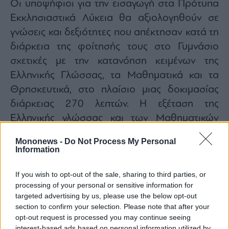
Οι υποψήφιοι για την εισαγωγή στα Πρότυπα
Εκκλησιαστικά Λύκεια θα αξιολογηθούν σε
γνώσεις και δεξιότητες που απέκτησαν κατά τη
διάρκεια της φοίτησής τους στο Γυμνάσιο
σχετικές με την κατανόηση κειμένων της
Ελληνικής Γλώσσας, τα Μαθηματικά και τα
Θρησκευτικά, στο πλαίσιο μιας δοκιμασίας
διάρκειας 270 λεπτών. Η εξέταση της
Ελληνικής γλώσσας και των Μαθηματικών
γίνεται σε κοινά θέματα με τους υποψήφιους
Mononews -
Do Not Process My Personal
για εισαγωγή στα Πρότυπα Σχολεία. Στο
Information
γνωστικό πεδίο των Θρησκευτικών, θα
If you wish to opt-out of the sale, sharing to third parties, or
ελεγχθούν οι ικανότητες των μαθητών να
processing of your personal or sensitive information for
αναγνωρίζουν βασικά στοιχεία της ορθόδοξης
targeted advertising by us, please use the below opt-out
χριστιανικής πίστης και της εκκλησιαστικής
section to confirm your selection. Please note that after your
opt-out request is processed you may continue seeing
ζωής.
interest-based ads based on personal information utilized by