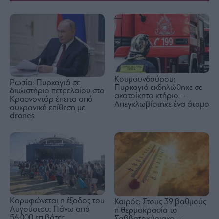
Κουμουνδούρου:
Ρωσία: Πυρκαγιά σε
Πυρκαγιά εκδηλώθηκε σε
διυλιστήριο πετρελαίου στο
ακατοίκητο κτήριο –
Κρασνοντάρ έπειτα από
Απεγκλωβίστηκε ένα άτομο
ουκρανική επίθεση με
drones
Κορυφώνεται η έξοδος του
Καιρός: Στους 39 βαθμούς
Αυγούστου: Πάνω από
η θερμοκρασία το
56.000 επιβάτες
Σαββατοκύριακο –