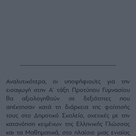
Buy-
Hold-
Sell
The
Value
Investor
Crypto
Χρηματιστηριακές
Ανακοινώσεις
Creative
Αναλυτικότερα, οι υποψήφιοι/ες για την
Content
εισαγωγή στην Α’ τάξη Προτύπου Γυμνασίου
Branded
Content
θα αξιολογηθούν σε δεξιότητες που
Reports
απέκτησαν κατά τη διάρκεια της φοίτησής
&
τους στο Δημοτικό Σχολείο, σχετικές με την
Branded
Content
κατανόηση κειμένων της Ελληνικής Γλώσσας
Calendar
και τα Μαθηματικά, στο πλαίσιο μιας ενιαίας