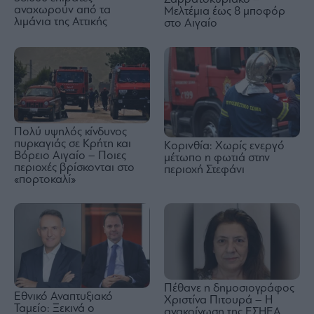
αναχωρούν από τα
Μελτέμια έως 8 μποφόρ
λιμάνια της Αττικής
στο Αιγαίο
Πολύ υψηλός κίνδυνος
πυρκαγιάς σε Κρήτη και
Κορινθία: Χωρίς ενεργό
Βόρειο Αιγαίο – Ποιες
μέτωπο η φωτιά στην
περιοχές βρίσκονται στο
περιοχή Στεφάνι
«πορτοκαλί»
Πέθανε η δημοσιογράφος
Εθνικό Αναπτυξιακό
Χριστίνα Πιτουρά – Η
Ταμείο: Ξεκινά ο
ανακοίνωση της ΕΣΗΕΑ