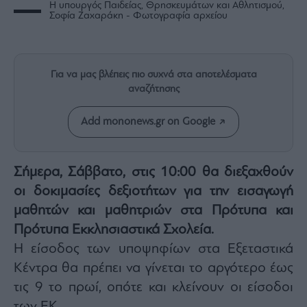
Η υπουργός Παιδείας, Θρησκευμάτων και Αθλητισμού,
Rumors
Σοφία Ζαχαράκη - Φωτογραφία αρχείου
ESG
Today
Mononews2030
Για να μας βλέπεις πιο συχνά στα αποτελέσματα
Άρθρα
αναζήτησης
Συνεντεύξεις
Add mononews.gr on Google
Σήμερα, Σάββατο, στις 10:00 θα διεξαχθούν
Les
οι δοκιμασίες δεξιοτήτων για την εισαγωγή
Bons
μαθητών και μαθητριών στα Πρότυπα και
Vivants
Πρότυπα Εκκλησιαστικά Σχολεία.
Auto
Η είσοδος των υποψηφίων στα Εξεταστικά
Life
Κέντρα θα πρέπει να γίνεται το αργότερο έως
&
Style
τις 9 το πρωί, οπότε και κλείνουν οι είσοδοι
Υγεία
των ΕΚ.