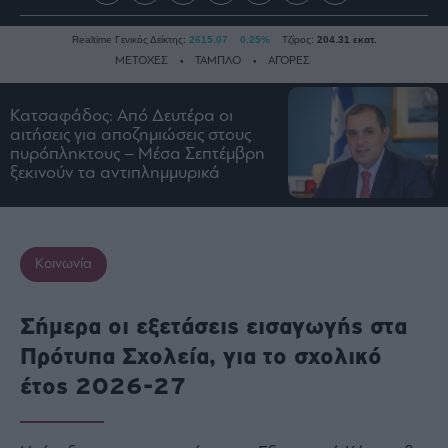
Realtime Γενικός Δείκτης:
2615.07
0.25%
Τζίρος:
204.31 εκατ.
ΜΕΤΟΧΕΣ
ΤΑΜΠΛΟ
ΑΓΟΡΕΣ
Κατσαφάδος: Από Δευτέρα οι
Ειδήσεις
αιτήσεις για αποζημιώσεις στους
πυρόπληκτους – Μέσα Σεπτέμβρη
Οικονομία
ξεκινούν τα αντιπλημμυρικά
Business
Τράπεζες
Ναυτιλία
Κοινωνία
Real
Estate
Σήμερα οι εξετάσεις εισαγωγής στα
Ενέργεια
Πρότυπα Σχολεία, για το σχολικό
Πολιτική
έτος 2026-27
Πολιτισμός
Κοινωνία
Law