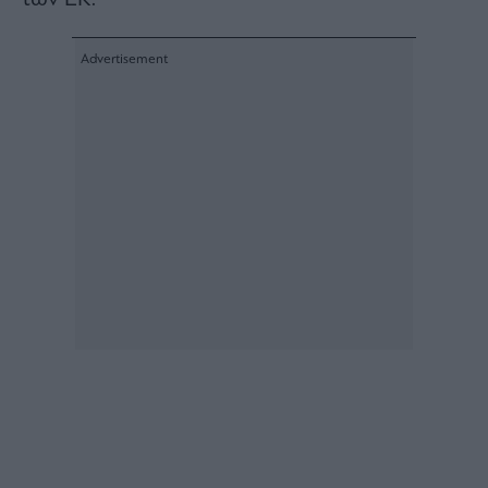
Architecture
&
Design
Fashion
&
Art
Watches
Yachts
Table
For
Two
Μετοχές
Αγορές
Trader's
book