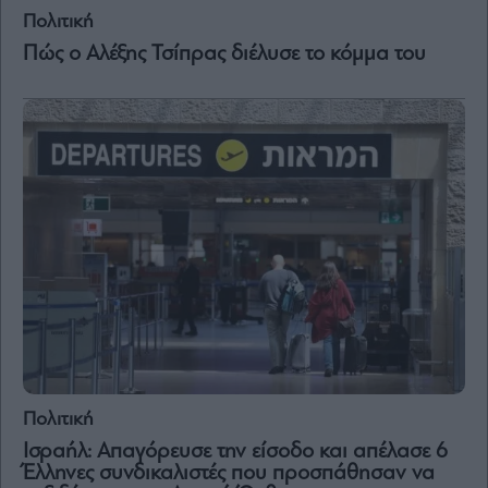
Vivants
Πολιτική
Auto
Πώς ο Αλέξης Τσίπρας διέλυσε το κόμμα του
Life
&
Style
Υγεία
Architecture
&
Design
Fashion
&
Art
Watches
Yachts
Table
For
Πολιτική
Two
Ισραήλ: Απαγόρευσε την είσοδο και απέλασε 6
Έλληνες συνδικαλιστές που προσπάθησαν να