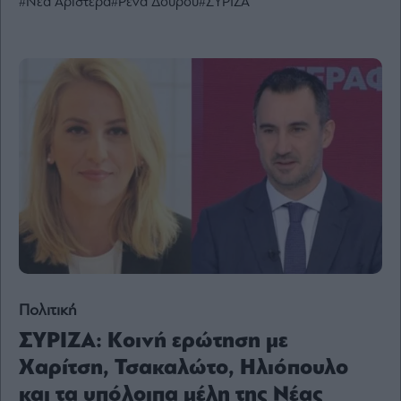
#Νέα Αριστερά
#Ρένα Δούρου
#ΣΥΡΙΖΑ
Ενέργεια
Πολιτική
Πολιτισμός
Κοινωνία
Law
Bloomberg
Financial
Times
The
Wiseman
Πολιτική
Room
ΣΥΡΙΖΑ: Κοινή ερώτηση με
301
Χαρίτση, Τσακαλώτο, Ηλιόπουλο
My
Story
και τα υπόλοιπα μέλη της Νέας