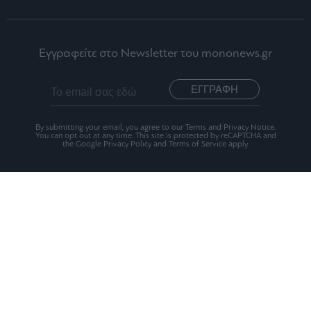
Εγγραφείτε στο Newsletter του mononews.gr
ΕΓΓΡΑΦΗ
By submitting your email, you agree to our Terms and Privacy Notice.
You can opt out at any time. This site is protected by reCAPTCHA and
the Google Privacy Policy and Terms of Service apply.
Ταυτότητα
Οι Αξίες μας
Όροι Χρήσης
Αριθμός Πιστοποίησης Μ.Η.Τ.242012
2026 mononews.gr All rights reserved