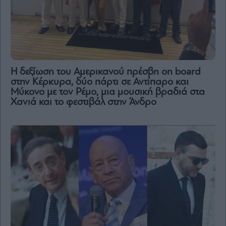
H δεξίωση του Αμερικανού πρέσβη on board
στην Κέρκυρα, δύο πάρτι σε Αντίπαρο και
Μύκονο με τον Ρέμο, μια μουσική βραδιά στα
Χανιά και το φεστιβάλ στην Άνδρο