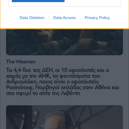
Data Deletion
Data Access
Privacy Policy
The Wiseman
Τα 4,4 δισ. της ΔΕΗ, οι 10 εφοπλιστές και ο
χαμός με την ΑΜΚ, τα φαντάσματα του
Ανδρουλάκη, ποιος είναι ο εφοπλιστής
Ρασπόποφ, Νορβηγοί οπλάδες στην Αθήνα και
στο σφυρί το σπίτι της Λεβέντη