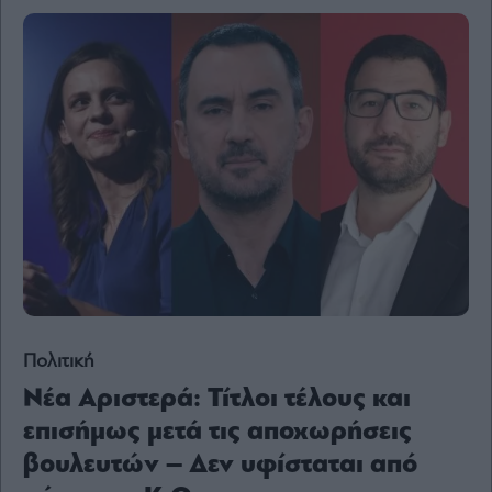
Content
Reports
&
Branded
Content
Calendar
Monocle
Media
Lab
Mononews100
Πολιτική
Εγγραφείτε
Νέα Αριστερά: Τίτλοι τέλους και
στο
επισήμως μετά τις αποχωρήσεις
Newsletter
του
βουλευτών – Δεν υφίσταται από
mononews.gr