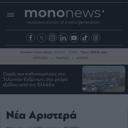
Realtime Γενικός Δείκτης:
2615.07
0.25%
Τζίρος:
204.31 εκατ.
ΜΕΤΟΧΕΣ
ΤΑΜΠΛΟ
ΑΓΟΡΕΣ
Ουρές και καθυστερήσεις στο
Ειδήσεις
Τελωνείο Ευζώνων, στο ρεύμα
εξόδου από την Ελλάδα
Οικονομία
Business
Τράπεζες
Νέα Αριστερά
Ναυτιλία
Real
Estate