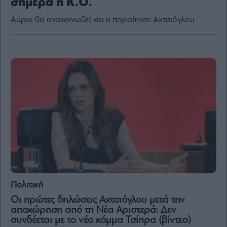
σήμερα η Κ.Ο.
Αύριο θα ανακοινωθεί και η παραίτηση Αχτσιόγλου
By
submitting
your
email,
you
agree
to
our
Terms
and
Privacy
Notice.
You
can
opt
out
at
any
time.
This
site
is
protected
Πολιτική
by
reCAPTCHA
Οι πρώτες δηλώσεις Αχτσιόγλου μετά την
and
the
αποχώρηση από τη Νέα Αριστερά: Δεν
Google
Privacy
συνδέεται με το νέο κόμμα Τσίπρα (βίντεο)
Policy