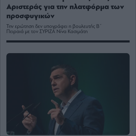
Media
Αριστεράς για την πλατφόρμα των
Winners
προσφυγικών
&
Losers
Την ερώτηση δεν υπογράφει η βουλευτής Β΄
Πειραιά με τον ΣΥΡΙΖΑ Νίνα Κασιμάτη
Επι-
θετικά
Rumors
ESG
Today
Mononews2030
Άρθρα
Συνεντεύξεις
Les
Bons