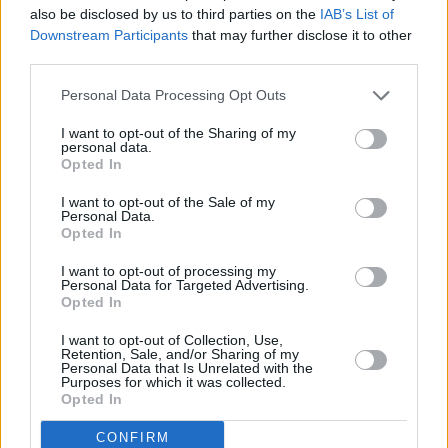
Πολιτική
also be disclosed by us to third parties on the
IAB’s List of
Κοινό αίτημα ΠΑΣΟΚ, ΣΥΡΙΖΑ, Νέας Αριστεράς
Downstream Participants
that may further disclose it to other
για κλήση της διοίκησης του Υπερταμείου στην
third parties.
Επιτροπή Οικονομικών Υποθέσεων
Personal Data Processing Opt Outs
I want to opt-out of the Sharing of my
personal data.
Opted In
I want to opt-out of the Sale of my
Personal Data.
Opted In
I want to opt-out of processing my
Personal Data for Targeted Advertising.
Opted In
I want to opt-out of Collection, Use,
Retention, Sale, and/or Sharing of my
Personal Data that Is Unrelated with the
Πολιτική
Purposes for which it was collected.
Opted In
Πώς θα αντιμετωπίσει η κυβέρνηση τα κόμματα
Τσίπρα και Καρυστιανού
CONFIRM