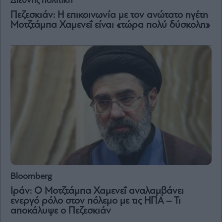
Διεθνής πολιτική
Vivants
Πεζεσκιάν: Η επικοινωνία με τον ανώτατο ηγέτη
Auto
Μοτζτάμπα Χαμενεΐ είναι «τώρα πολύ δύσκολη»
Life
&
Style
Υγεία
Architecture
&
Design
Fashion
&
Art
Watches
Yachts
Bloomberg
Table
For
Ιράν: Ο Μοτζτάμπα Χαμενεΐ αναλαμβάνει
Two
ενεργό ρόλο στον πόλεμο με τις ΗΠΑ – Τι
αποκάλυψε ο Πεζεσκιάν