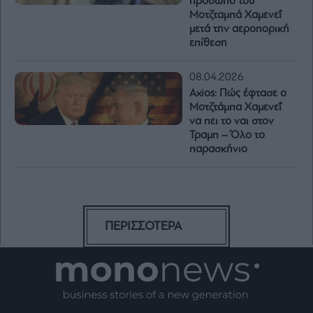
πρόσωπο του
Μοτζταμπά Χαμενεΐ
μετά την αεροπορική
επίθεση
08.04.2026
Axios: Πώς έφτασε ο
Μοτζτάμπα Χαμενεΐ
να πει το ναι στον
Τραμπ – Όλο το
παρασκήνιο
ΠΕΡΙΣΣΟΤΕΡΑ