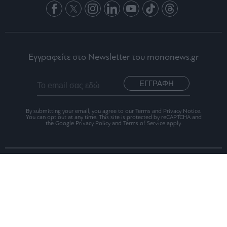
Εγγραφείτε στο Newsletter του mononews.gr
ΕΓΓΡΑΦΗ
By submitting your email, you agree to our Terms and Privacy Notice.
You can opt out at any time. This site is protected by reCAPTCHA and
the Google Privacy Policy and Terms of Service apply.
Ταυτότητα
Οι Αξίες μας
Όροι Χρήσης
Αριθμός Πιστοποίησης Μ.Η.Τ.242012