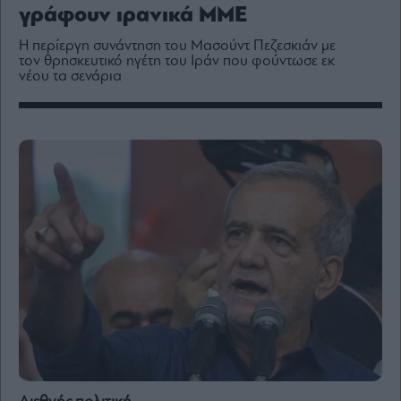
Media
γράφουν ιρανικά ΜΜΕ
Winners
Η περίεργη συνάντηση του Μασούντ Πεζεσκιάν με
&
τον θρησκευτικό ηγέτη του Ιράν που φούντωσε εκ
Losers
νέου τα σενάρια
Επι-
θετικά
Rumors
ESG
Today
Mononews2030
Άρθρα
Συνεντεύξεις
Les
Bons