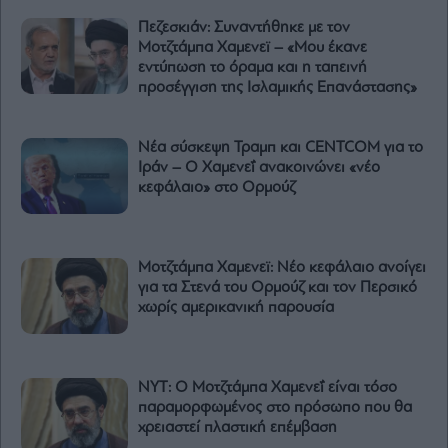
Πεζεσκιάν: Συναντήθηκε με τον
Μοτζτάμπα Χαμενεϊ – «Μου έκανε
εντύπωση το όραμα και η ταπεινή
προσέγγιση της Ισλαμικής Επανάστασης»
Νέα σύσκεψη Τραμπ και CENTCOM για το
Ιράν – Ο Χαμενεΐ ανακοινώνει «νέο
κεφάλαιο» στο Ορμούζ
Μοτζτάμπα Χαμενεϊ: Νέο κεφάλαιο ανοίγει
για τα Στενά του Ορμούζ και τον Περσικό
χωρίς αμερικανική παρουσία
ΝΥΤ: Ο Μοτζτάμπα Χαμενεΐ είναι τόσο
παραμορφωμένος στο πρόσωπο που θα
χρειαστεί πλαστική επέμβαση