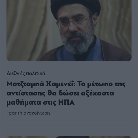
Content
Reports
&
Branded
Content
Calendar
Monocle
Media
Lab
Διεθνής πολιτική
Μοτζταμπά Χαμενεΐ: Το μέτωπο της
Mononews100
αντίστασης θα δώσει αξέχαστα
μαθήματα στις ΗΠΑ
Εγγραφείτε
Γραπτή ανακοίνωση
στο
Newsletter
του
mononews.gr