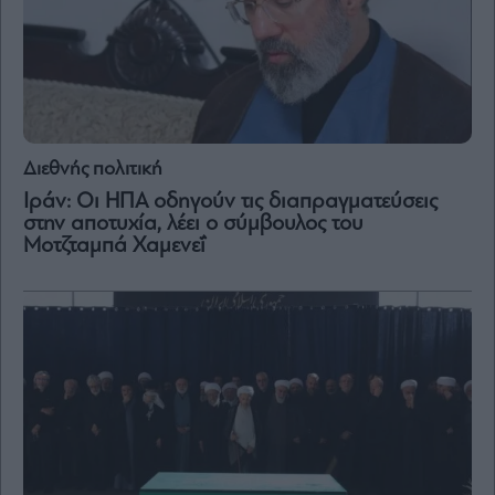
and
Terms
of
Service
apply.
ότητα
ι
ίες
Διεθνής πολιτική
ας
οι
Ιράν: Οι ΗΠΑ οδηγούν τις διαπραγματεύσεις
ήσης
στην αποτυχία, λέει ο σύμβουλος του
Μοτζταμπά Χαμενεΐ
4
news.gr
ghts
rved