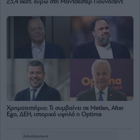
23,4 εκατ. ευρώ στη Μάντσεστερ Γιουνάιτεντ
Χρηματιστήριο: Τι συμβαίνει σε Metlen, Αlter
Ego, ΔΕΗ, ιστορικό υψηλό η Optima