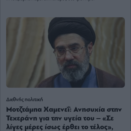
Ενέργεια
Πολιτική
Πολιτισμός
Κοινωνία
Law
Bloomberg
Financial
Times
The
Wiseman
Διεθνής πολιτική
Room
Μοτζτάμπα Χαμενεΐ: Ανησυχία στην
301
Τεχεράνη για την υγεία του – «Σε
My
Story
λίγες μέρες ίσως έρθει το τέλος»,