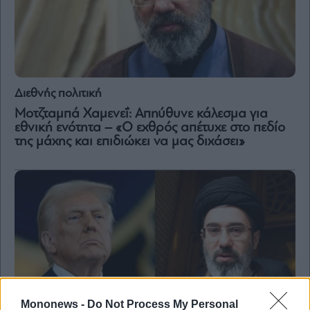
Διεθνής πολιτική
Μοτζταμπά Χαμενεΐ: Απηύθυνε κάλεσμα για
εθνική ενότητα – «Ο εχθρός απέτυχε στο πεδίο
της μάχης και επιδιώκει να μας διχάσει»
Mononews -
Do Not Process My Personal