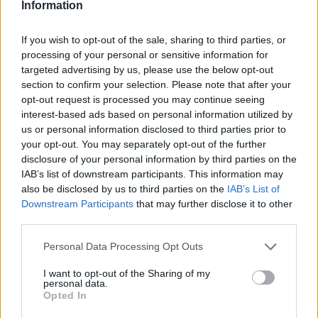
Information
Διεθνής πολιτική
If you wish to opt-out of the sale, sharing to third parties, or
processing of your personal or sensitive information for
Τραμπ: Ο Χαμενεΐ εμπλέκεται στις
διαπραγματεύσεις και συμφώνησε να μην
targeted advertising by us, please use the below opt-out
αναπτύξει πυρηνικό όπλο – Πιθανή μία
section to confirm your selection. Please note that after your
συνάντηση
opt-out request is processed you may continue seeing
interest-based ads based on personal information utilized by
us or personal information disclosed to third parties prior to
your opt-out. You may separately opt-out of the further
disclosure of your personal information by third parties on the
IAB’s list of downstream participants. This information may
also be disclosed by us to third parties on the
IAB’s List of
Downstream Participants
that may further disclose it to other
third parties.
Personal Data Processing Opt Outs
I want to opt-out of the Sharing of my
personal data.
Opted In
Διεθνής πολιτική