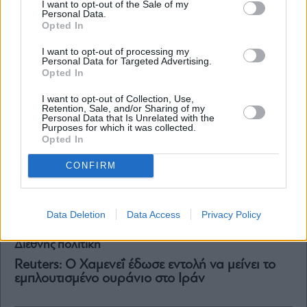
I want to opt-out of the Sale of my
Ιράν: Ο Μοτζτάμπα Χαμενεΐ υπέστη μόνο
Personal Data.
«επιφανειακά» τραύματα κατά την ισραηλινή
Opted In
επιδρομή του Φεβρουαρίου
I want to opt-out of processing my
Personal Data for Targeted Advertising.
Opted In
I want to opt-out of Collection, Use,
Retention, Sale, and/or Sharing of my
Personal Data that Is Unrelated with the
Purposes for which it was collected.
Opted In
CONFIRM
Data Deletion
Data Access
Privacy Policy
Διεθνής πολιτική
Reuters: Ο Χαμενεΐ έδωσε εντολή να μείνει το
εμπλουτισμένο ουράνιο στο Ιράν