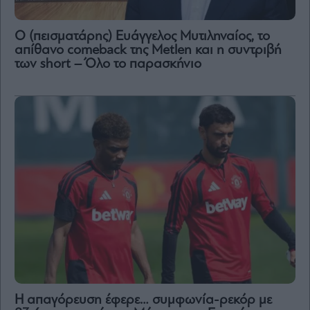
Ο (πεισματάρης) Ευάγγελος Μυτιληναίος, το
απίθανο comeback της Μetlen και η συντριβή
των short – Όλο το παρασκήνιο
Η απαγόρευση έφερε… συμφωνία-ρεκόρ με