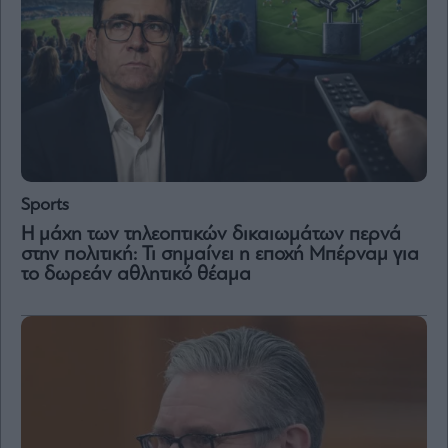
and
Terms
of
Service
apply.
ότητα
ι
ίες
ας
οι
ήσης
Sports
Η μάχη των τηλεοπτικών δικαιωμάτων περνά
4
στην πολιτική: Τι σημαίνει η εποχή Μπέρναμ για
news.gr
το δωρεάν αθλητικό θέαμα
ghts
rved