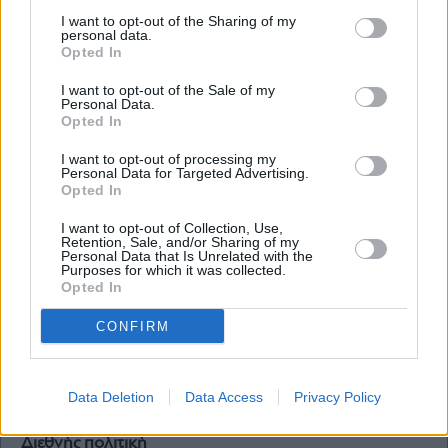
I want to opt-out of the Sharing of my
personal data.
Opted In
Διεθνής πολιτική
I want to opt-out of the Sale of my
Personal Data.
Φον ντερ Λάιεν για παραίτηση Στάρμερ: Η
Opted In
Ευρώπη και η Ουκρανία είναι ασφαλέστερες
χάρη σε εσένα, ευχαριστώ
I want to opt-out of processing my
Personal Data for Targeted Advertising.
Opted In
I want to opt-out of Collection, Use,
Retention, Sale, and/or Sharing of my
Personal Data that Is Unrelated with the
Purposes for which it was collected.
Opted In
CONFIRM
Data Deletion
Data Access
Privacy Policy
Διεθνής πολιτική