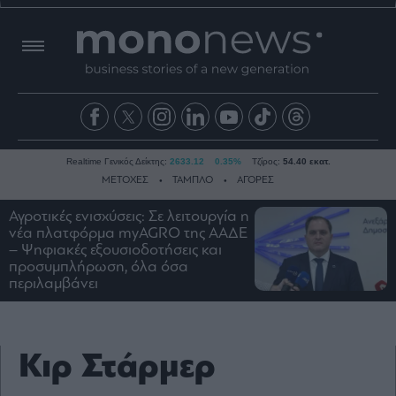
Realtime Γενικός Δείκτης:
2633.12
0.35%
Τζίρος:
54.40 εκατ.
ΜΕΤΟΧΕΣ
ΤΑΜΠΛΟ
ΑΓΟΡΕΣ
Αγροτικές ενισχύσεις: Σε λειτουργία η
νέα πλατφόρμα myAGRO της ΑΑΔΕ
Ειδήσεις
– Ψηφιακές εξουσιοδοτήσεις και
προσυμπλήρωση, όλα όσα
Οικονομία
περιλαμβάνει
Business
Τράπεζες
Ναυτιλία
Κιρ Στάρμερ
Real
Estate