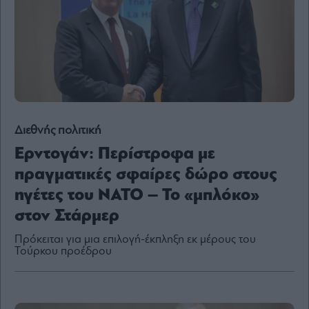
Content
Reports
&
Branded
Content
Calendar
Monocle
Media
Lab
Διεθνής πολιτική
Ερντογάν: Περίστροφα με
πραγματικές σφαίρες δώρο στους
Mononews100
ηγέτες του ΝΑΤΟ – Το «μπλόκο»
στον Στάρμερ
Πρόκειται για μια επιλογή-έκπληξη εκ μέρους του
Εγγραφείτε
Τούρκου προέδρου
στο
Newsletter
του
mononews.gr