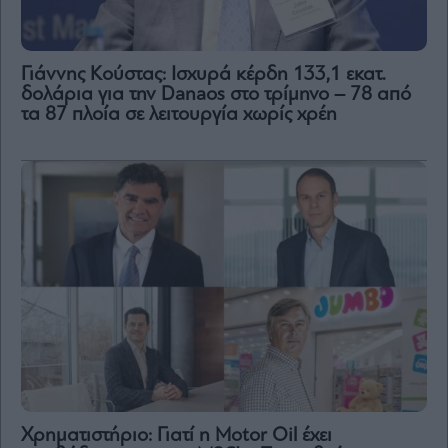
Γιάννης Κούστας: Ισχυρά κέρδη 133,1 εκατ.
δολάρια για την Danaos στο τρίμηνο – 78 από
τα 87 πλοία σε λειτουργία χωρίς χρέη
Χρηματιστήριο: Γιατί η Motor Oil έχει