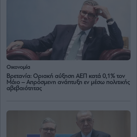
Μετοχές
Αγορές
Trader's
book
Buy-
Hold-
Sell
The
Οικονομία
Value
Βρετανία: Οριακή αύξηση ΑΕΠ κατά 0,1% τον
Investor
Μάιο – Απρόσμενη ανάπτυξη εν μέσω πολιτικής
Crypto
αβεβαιότητας
Χρηματιστηριακές
Ανακοινώσεις
Creative
Content
Branded