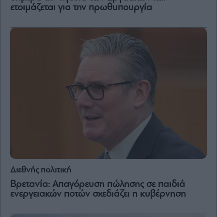
Vivants
ετοιμάζεται για την πρωθυπουργία
Auto
Life
&
Style
Υγεία
Architecture
&
Design
Fashion
&
Art
Watches
Yachts
Διεθνής πολιτική
Table
For
Βρετανία: Απαγόρευση πώλησης σε παιδιά
Two
ενεργειακών ποτών σχεδιάζει η κυβέρνηση