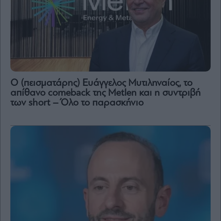
Ο (πεισματάρης) Ευάγγελος Μυτιληναίος, το
απίθανο comeback της Μetlen και η συντριβή
των short – Όλο το παρασκήνιο