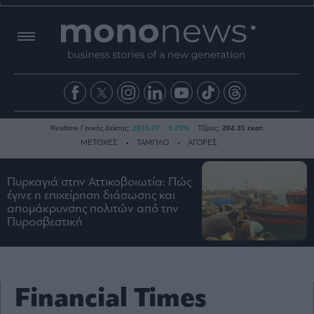
Realtime Γενικός Δείκτης:
2615.07
0.25%
Τζίρος:
204.31 εκατ.
ΜΕΤΟΧΕΣ
ΤΑΜΠΛΟ
ΑΓΟΡΕΣ
Πυρκαγιά στην Αττικοβοιωτία: Πώς
Ειδήσεις
έγινε η επιχείρηση διάσωσης και
απομάκρυνσης πολιτών από την
Οικονομία
Πυροσβεστική
Business
Τράπεζες
Ναυτιλία
Financial Times
Real
Estate