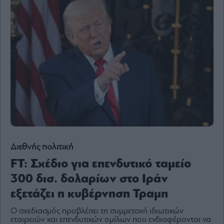
Content
Reports
&
Branded
Content
Calendar
Monocle
Media
Lab
Mononews100
Διεθνής πολιτική
FT: Σχέδιο για επενδυτικό ταμείο
300 δισ. δολαρίων στο Ιράν
Εγγραφείτε
στο
εξετάζει η κυβέρνηση Τραμπ
Newsletter
του
O σχεδιασμός προβλέπει τη συμμετοχή ιδιωτικών
mononews.gr
εταιρειών και επενδυτικών ομίλων που ενδιαφέρονται να