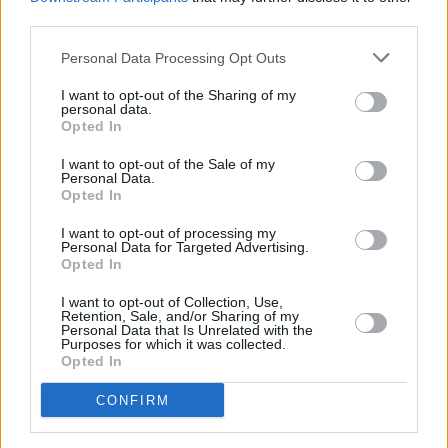
third parties.
Personal Data Processing Opt Outs
I want to opt-out of the Sharing of my
personal data.
Opted In
I want to opt-out of the Sale of my
Οικονομία
Personal Data.
Opted In
FT: Οι γιοι του Τραμπ επενδύουν 1 δισ. δολάρια
σε drones, κρυπτονομίσματα και AI
I want to opt-out of processing my
Personal Data for Targeted Advertising.
Opted In
I want to opt-out of Collection, Use,
Retention, Sale, and/or Sharing of my
Personal Data that Is Unrelated with the
Purposes for which it was collected.
Opted In
CONFIRM