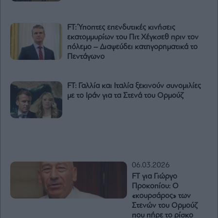
FT: Ύποπτες επενδυτικές κινήσεις
εκατομμυρίων του Πιτ Χέγκσεθ πριν τον
πόλεμο – Διαψεύδει κατηγορηματικά το
Πεντάγωνο
FT: Γαλλία και Ιταλία ξεκινούν συνομιλίες
με το Ιράν για τα Στενά του Ορμούζ
06.03.2026
FT για Γιώργο
Προκοπίου: Ο
«κουρσάρος» των
Στενών του Ορμούζ
που πήρε το ρίσκο