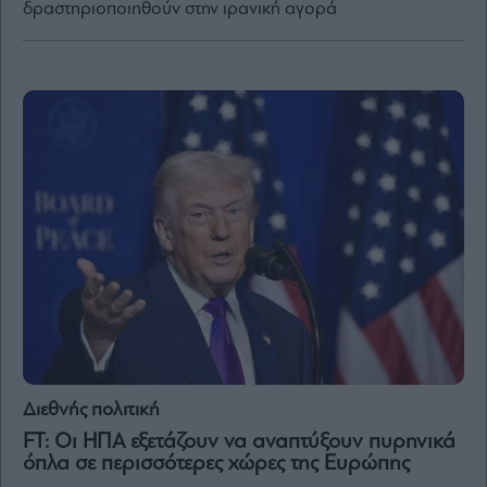
δραστηριοποιηθούν στην ιρανική αγορά
By
submitting
your
email,
you
agree
to
our
Terms
and
Privacy
Notice.
You
can
opt
out
at
any
time.
This
site
is
protected
by
Διεθνής πολιτική
reCAPTCHA
and
FT: Οι ΗΠΑ εξετάζουν να αναπτύξουν πυρηνικά
the
Google
όπλα σε περισσότερες χώρες της Ευρώπης
Privacy
Policy