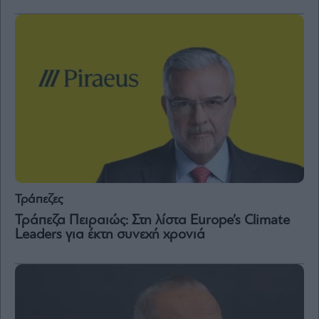
and
Terms
of
Service
apply.
ότητα
ι
ίες
ας
οι
ήσης
4
news.gr
Τράπεζες
ghts
rved
Τράπεζα Πειραιώς: Στη λίστα Europe’s Climate
Leaders για έκτη συνεχή χρονιά