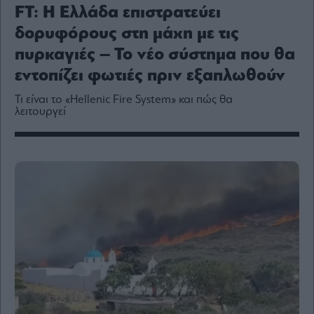
Media
FT: Η Ελλάδα επιστρατεύει
Winners
δορυφόρους στη μάχη με τις
&
πυρκαγιές – Το νέο σύστημα που θα
Losers
εντοπίζει φωτιές πριν εξαπλωθούν
Επι-
θετικά
Τι είναι το «Hellenic Fire System» και πώς θα
Rumors
λειτουργεί
ESG
Today
Mononews2030
Άρθρα
Συνεντεύξεις
Les
Bons