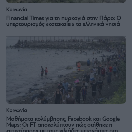
Vivants
Κοινωνία
Auto
Financial Times για τη πυρκαγιά στην Πάρο: Ο
Life
υπερτουρισμός «κατακαίει» τα ελληνικά νησιά
&
Style
Υγεία
Architecture
&
Design
Fashion
&
Art
Watches
Yachts
Table
Κοινωνία
For
Two
Μαθήματα κολύμβησης, Facebook και Google
Maps: Οι FT αποκαλύπτουν πώς στήθηκε η
«επιχείρηση» με τους χιλιάδες μετανάστες στη