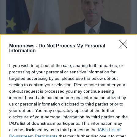
Mononews -
Do Not Process My Personal
Information
If you wish to opt-out of the sale, sharing to third parties, or
Διεθνής πολιτική
processing of your personal or sensitive information for
targeted advertising by us, please use the below opt-out
FT: Νέος ευρωπαϊκός κανονισμός για τα κρίσιμα
section to confirm your selection. Please note that after your
φάρμακα – Στροφή στην αυτάρκεια
opt-out request is processed you may continue seeing
interest-based ads based on personal information utilized by
us or personal information disclosed to third parties prior to
your opt-out. You may separately opt-out of the further
disclosure of your personal information by third parties on the
IAB’s list of downstream participants. This information may
also be disclosed by us to third parties on the
IAB’s List of
Downstream Participants
that may further disclose it to other