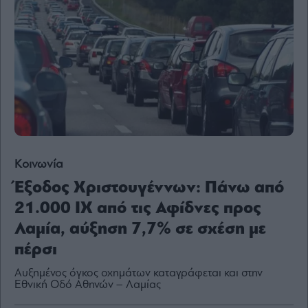
Content
Reports
&
Branded
Content
Calendar
Monocle
Media
Lab
Κοινωνία
Έξοδος Χριστουγέννων: Πάνω από
Mononews100
21.000 ΙΧ από τις Αφίδνες προς
Λαμία, αύξηση 7,7% σε σχέση με
Εγγραφείτε
πέρσι
στο
Newsletter
Aυξημένος όγκος οχημάτων καταγράφεται και στην
Εθνική Οδό Αθηνών – Λαμίας
του
mononews.gr