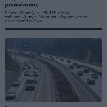
Media
μετακίνησης
Winners
Γιώργος Περιστέρης (ΓΕΚ ΤΕΡΝΑ): Οι
&
καθοριστικές παρεμβάσεις που οδήγησαν στο να
Losers
ολοκληρωθεί το έργο
Επι-
θετικά
Rumors
ESG
Today
Mononews2030
Άρθρα
Συνεντεύξεις
Les
Bons