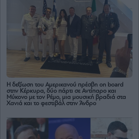
H δεξίωση του Αμερικανού πρέσβη on board
στην Κέρκυρα, δύο πάρτι σε Αντίπαρο και
Μύκονο με τον Ρέμο, μια μουσική βραδιά στα
Χανιά και το φεστιβάλ στην Άνδρο