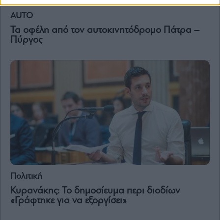
AUTO
Τα οφέλη από τον αυτοκινητόδρομο Πάτρα –
Πύργος
Πολιτική
Κυρανάκης: Το δημοσίευμα περι διοδίων
«Γράφτηκε για να εξοργίσει»