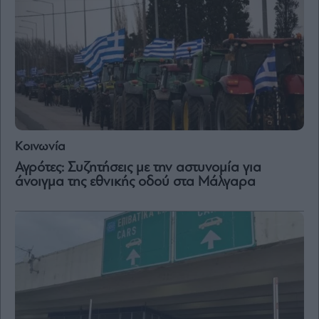
and
Terms
of
Service
apply.
ότητα
ι
ίες
ας
οι
ήσης
Κοινωνία
Αγρότες: Συζητήσεις με την αστυνομία για
4
άνοιγμα της εθνικής οδού στα Μάλγαρα
news.gr
ghts
rved