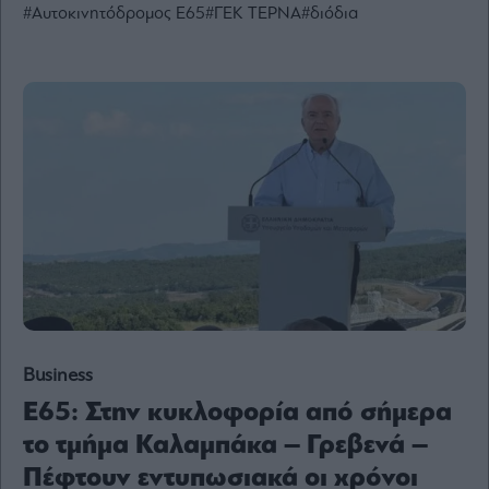
#Αυτοκινητόδρομος Ε65
#ΓΕΚ ΤΕΡΝΑ
#διόδια
Ενέργεια
Πολιτική
Πολιτισμός
Κοινωνία
Law
Bloomberg
Financial
Times
The
Wiseman
Business
Room
Ε65: Στην κυκλοφορία από σήμερα
301
το τμήμα Καλαμπάκα – Γρεβενά –
My
Story
Πέφτουν εντυπωσιακά οι χρόνοι