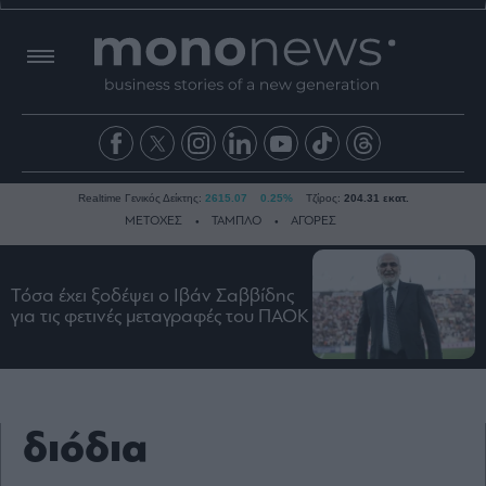
Realtime Γενικός Δείκτης:
2615.07
0.25%
Τζίρος:
204.31 εκατ.
ΜΕΤΟΧΕΣ
ΤΑΜΠΛΟ
ΑΓΟΡΕΣ
Τόσα έχει ξοδέψει ο Ιβάν Σαββίδης
Ειδήσεις
για τις φετινές μεταγραφές του ΠΑΟΚ
Οικονομία
Business
Τράπεζες
Ναυτιλία
διόδια
Real
Estate