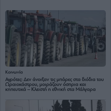
By
submitting
your
email,
you
agree
to
our
Terms
and
Privacy
Notice.
You
can
opt
out
at
Κοινωνία
any
time.
Αγρότες: Δεν άνοιξαν τις μπάρες στα διόδια του
This
site
Ωραιοκάστρου, μοιράζουν όσπρια και
is
protected
κηπευτικά – Κλειστή η εθνική στα Μάλγαρα
by
reCAPTCHA
and
the
Google
Privacy
Policy