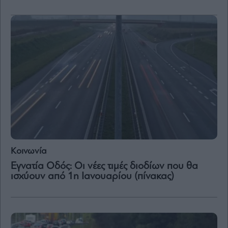
Μετοχές
Αγορές
Trader's
book
Buy-
Hold-
Sell
The
Value
Investor
Crypto
Κοινωνία
Χρηματιστηριακές
Εγνατία Οδός: Οι νέες τιμές διοδίων που θα
Ανακοινώσεις
ισχύουν από 1η Ιανουαρίου (πίνακας)
Creative
Content
Branded