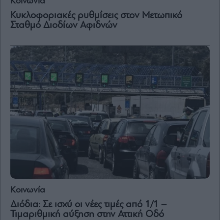
Κοινωνία
Vivants
Κυκλοφοριακές ρυθμίσεις στον Μετωπικό
Auto
Σταθμό Διοδίων Αφιδνών
Life
&
Style
Υγεία
Architecture
&
Design
Fashion
&
Art
Watches
Yachts
Table
For
Κοινωνία
Two
Διόδια: Σε ισχύ οι νέες τιμές από 1/1 –
Τιμαριθμική αύξηση στην Αττική Οδό