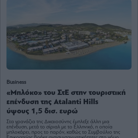
Content
Reports
&
Branded
Content
Calendar
Monocle
Media
Lab
Business
Mononews100
«Μπλόκο» του ΣτΕ στην τουριστική
επένδυση της Atalanti Hills
ύψους 1,5 δισ. ευρώ
Εγγραφείτε
στο
Στα γρανάζια της Δικαιοσύνης έμπλεξε άλλη μια
Newsletter
επένδυση, μετά το σίριαλ με το Ελληνικό, η οποία
του
μπλοκάρει, προς το παρόν, καθώς το Συμβούλιο της
mononews.gr
Επικρατείας βρήκε αντισυνταγματικότητες στο νόμο