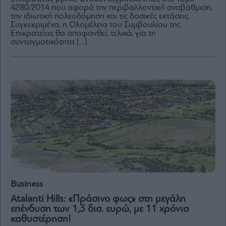
4280/2014 που αφορά την περιβαλλοντική αναβάθμιση,
την ιδιωτική πολεοδόμηση και τις δασικές εκτάσεις.
Συγκεκριμένα, η Ολομέλεια του Συμβουλίου της
Επικρατείας θα αποφανθεί, τελικά, για τη
συνταγματικότητα […]
By
submitting
your
email,
you
agree
to
our
Terms
and
Privacy
Notice.
You
can
opt
out
at
any
time.
This
site
is
protected
Business
by
reCAPTCHA
Atalanti Hills: «Πράσινο φως» στη μεγάλη
and
the
επένδυση των 1,3 δισ. ευρώ, με 11 χρόνια
Google
Privacy
καθυστέρηση!
Policy