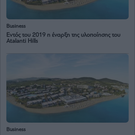
Vivants
Auto
Life
Business
&
Style
Εντός του 2019 η έναρξη της υλοποίησης του
Υγεία
Atalanti Hills
Architecture
&
Design
Fashion
&
Art
Watches
Yachts
Table
For
Two
Business