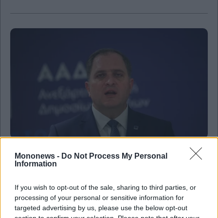
and
Terms
of
Service
apply.
ότητα
ι
ίες
ας
οι
ήσης
4
news.gr
ghts
rved
ΑΑΔΕ: Στο στόχαστρο οι μεταφορές χρημάτων
Mononews -
Do Not Process My Personal
μεταξύ κοινών λογαριασμών – Πότε μπορεί να
Information
θεωρηθούν δωρεές και να φορολογηθούν
If you wish to opt-out of the sale, sharing to third parties, or
processing of your personal or sensitive information for
targeted advertising by us, please use the below opt-out
section to confirm your selection. Please note that after your