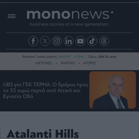
Realtime Γενικός Δείκτης:
2615.07
0.25%
Τζίρος:
204.31 εκατ.
ΜΕΤΟΧΕΣ
ΤΑΜΠΛΟ
ΑΓΟΡΕΣ
UBS για ΓΕΚ ΤΕΡΝΑ: Ο δρόμος προς
Ειδήσεις
τα 55 ευρώ περνά από Αττική και
Οικονομία
Εγνατία Οδό
Business
Τράπεζες
Ναυτιλία
Atalanti Hills
Real
Estate