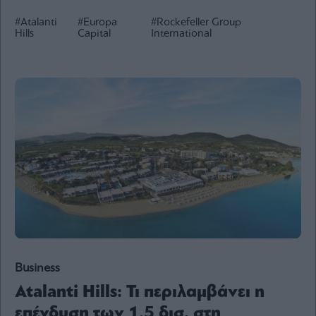
Ενέργεια
#Atalanti
#Europa
#Rockefeller Group
Hills
Capital
International
Πολιτική
Πολιτισμός
Κοινωνία
Law
Bloomberg
Financial
Times
The
Wiseman
Room
Business
301
My
Atalanti Hills: Τι περιλαμβάνει η
Story
επένδυση των 1,5 δισ. στη