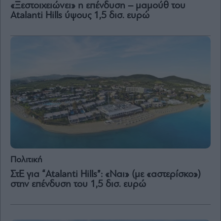
«Ξεστοιχειώνει» η επένδυση – μαμούθ του
Atalanti Hills ύψους 1,5 δισ. ευρώ
Μετοχές
Αγορές
Trader's
book
Buy-
Hold-
Sell
The
Value
Investor
Crypto
Χρηματιστηριακές
Πολιτική
Ανακοινώσεις
ΣτΕ για “Atalanti Hills”: «Ναι» (με «αστερίσκο»)
στην επένδυση του 1,5 δισ. ευρώ
Creative
Content
Branded