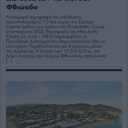
Media
Φθιώτιδα
Winners
&
Λεπτομερή περιγραφή της επένδυσης
Losers
προϋπολογισμού 1,5 δισ. ευρώ, της Europa
Capital (μέλος του ομίλου της Rockefeller Group
Επι-
International (RGI), θυγατρικής της Mitsubishi
θετικά
Estate Co., Ltd. – MEC) περιλαμβάνει το
Προεδρικό Διάταγμα που δημοσιοποίησε χθες το
Rumors
υπουργείο Περιβάλλοντος και Ενέργειας, μέσω
της Διαύγειας. Η έκταση των 12.351.470 τμ, στο
ESG
Δήμο Λοκρών του Νομού Φθιώτιδας, στην οποία
Today
[…]
Mononews2030
Άρθρα
Συνεντεύξεις
Les
Bons